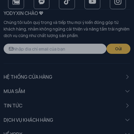
YODY XIN CHÀO 💖
Chúng tôi luôn quý trọng và tiếp thu mọi ý kiến đóng góp từ
khách hàng, nhằm không ngừng cải thiện và nâng tầm trải nghiệm
dịch vụ cũng như chất lượng sản phẩm.
Gửi
HỆ THỐNG CỬA HÀNG
MUA SẮM
Nam
TIN TỨC
Nữ
DỊCH VỤ KHÁCH HÀNG
Trẻ em
Chính sách khách hàng thân thiết