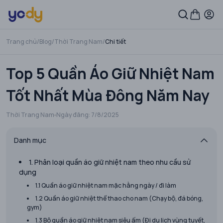
Trang chủ
/
Blog
/
Thời Trang Nam
/
Chi tiết
Top 5 Quần Áo Giữ Nhiệt Nam
Tốt Nhất Mùa Đông Năm Nay
Thời Trang Nam
Ngày đăng:
7/8/2025
Danh mục
1. Phân loại quần áo giữ nhiệt nam theo nhu cầu sử
dụng
1.1 Quần áo giữ nhiệt nam mặc hằng ngày / đi làm
1.2 Quần áo giữ nhiệt thể thao cho nam (Chạy bộ, đá bóng,
gym)
1.3 Bộ quần áo giữ nhiệt nam siêu ấm (Đi du lịch vùng tuyết,