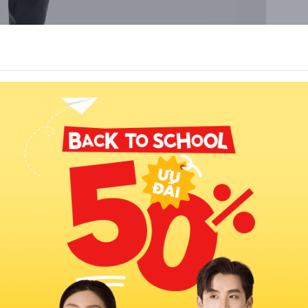
 lịch, chuẩn xu hướng công sở. Các mẫu áo phao dáng dài của
ảo và kiểu dáng sang trọng, rất phù hợp với những cô nàng theo
, mang đến cảm giác ấm áp nhưng không quá nặng khi mặc. Nhiều
ao cấp và lớp lót mềm mại, giúp tăng trải nghiệm sử dụng trong
i váy liền thân, chân váy bút chì hay quần ống suông, tạo nên
ững nàng muốn vừa giữ ấm vừa nổi bật nơi công sở.