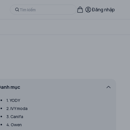
Đăng nhập
Danh mục
1. YODY
2. IVY moda
3. Canifa
4. Owen