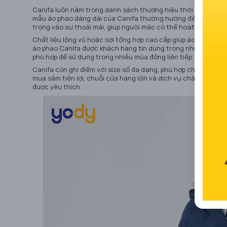
Canifa luôn nằm trong danh sách thương hiệu thời trang đáng
mẫu áo phao dáng dài của Canifa thường hướng đến sự đơn giả
trọng vào sự thoải mái, giúp người mặc có thể hoạt động cả 
Chất liệu lông vũ hoặc sợi tổng hợp cao cấp giúp áo có trọng
áo phao Canifa được khách hàng tin dùng trong những ngày t
phù hợp để sử dụng trong nhiều mùa đông liên tiếp.
Canifa còn ghi điểm với size số đa dạng, phù hợp cho nhiều v
mua sắm tiện lợi, chuỗi cửa hàng lớn và dịch vụ chăm sóc k
được yêu thích.