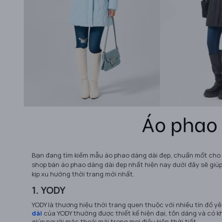
Bạn đang tìm kiếm mẫu áo phao dáng dài đẹp, chuẩn mốt cho
shop bán áo phao dáng dài đẹp nhất hiện nay dưới đây sẽ giú
kịp xu hướng thời trang mới nhất.
1. YODY
YODY là thương hiệu thời trang quen thuộc với nhiều tín đồ 
dài
của YODY thường được thiết kế hiện đại, tôn dáng và có kh
giúp người mặc thoải mái trong mọi điều kiện thời tiết.