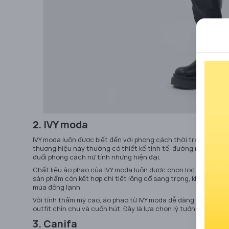
2. IVY moda
IVY moda luôn được biết đến với phong cách thời trang thanh
thương hiệu này thường có thiết kế tinh tế, đường may sắc s
đuổi phong cách nữ tính nhưng hiện đại.
Chất liệu áo phao của IVY moda luôn được chọn lọc kỹ lưỡng
sản phẩm còn kết hợp chi tiết lông cổ sang trọng, khóa kéo c
mùa đông lạnh.
Với tính thẩm mỹ cao, áo phao từ IVY moda dễ dàng kết hợp vớ
outfit chỉn chu và cuốn hút. Đây là lựa chọn lý tưởng cho nh
3. Canifa