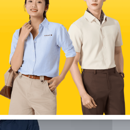
 tin cậy nhờ chất lượng ổn định và giá thành dễ tiếp cận. Các
n, tiện dụng với màu sắc trung tính dễ phối đồ. Thiết kế chú
ngày mà không bị nặng nề.
 lượng nhẹ nhưng vẫn giữ nhiệt hiệu quả. Đây là điểm mạnh khiến
hời tiết lạnh sâu. Độ bền của sản phẩm cũng được đánh giá cao,
óc dáng khác nhau, kể cả người thấp hoặc hơi tròn. Chính sách
hách hàng chu đáo cũng góp phần giúp thương hiệu ngày càng