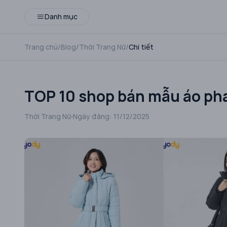
Danh mục
Trang chủ
/
Blog
/
Thời Trang Nữ
/
Chi tiết
TOP 10 shop bán mẫu áo pha
Thời Trang Nữ
Ngày đăng:
11/12/2025