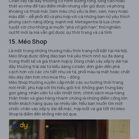
Chân váy tại đây thường có form suông rộng, lưng cao hoặc
thắt eo nhẹ để tạo điểm nhấn nhưng vẫn giữ được vẻ phóng
khoáng và thoải mái. Gam màu chủ yếu là đen, xám, navy hoặc
màu đất – dễ phối đồ và phù hợp với cả những bạn nữ yêu thích
phong cách năng động, mạnh mẽ. Metagentle là lựa chọn
tuyệt vời cho những ai muốn "phá vỡ giới hạn", thử nghiệm
outfit mới lạ mà vẫn giữ được sự thời trang và cá tính.
15. Méo Shop
Là một trong những thương hiệu thời trang nổi bật tại Hà Nội,
Méo Shop được đông đảo bạn trẻ yêu thích nhờ sự đa dạng
trong thiết kế và giá thành hợp lý. Dòng chân váy xếp ly dài tại
đây thường trải dài từ kiểu dáng cơ bản, đơn giản đến phá
cách hơn với các chi tiết như xẻ tà, phối màu lạ mắt hoặc chất
liệu dày dặn hơn cho mùa thu – đông.
Méo Shop thường xuyên cập nhật các xu hướng thời trang
mới nhất, phù hợp với thị hiếu giới trẻ. Không gian trưng bày
gọn gàng, nhân viên tư vấn nhiệt tình, chính sách mua hàng
thân thiện và giao hàng nhanh chóng là những điểm cộng lớn
khiến khách hàng quay lại nhiều lần. Nếu bạn muốn tìm một
chiếc chân váy xếp ly dài dễ mặc, hợp mốt và giá tốt thì Méo
Shop là điểm đến không nên bỏ qua.