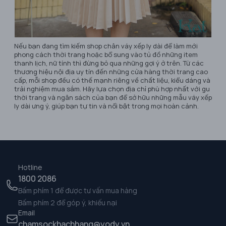
Nếu bạn đang tìm kiếm shop chân váy xếp ly dài để làm mới
phong cách thời trang hoặc bổ sung vào tủ đồ những item
thanh lịch, nữ tính thì đừng bỏ qua những gợi ý ở trên. Từ các
thương hiệu nội địa uy tín đến những cửa hàng thời trang cao
cấp, mỗi shop đều có thế mạnh riêng về chất liệu, kiểu dáng và
trải nghiệm mua sắm. Hãy lựa chọn địa chỉ phù hợp nhất với gu
thời trang và ngân sách của bạn để sở hữu những mẫu váy xếp
ly dài ưng ý, giúp bạn tự tin và nổi bật trong mọi hoàn cảnh.
Hotline
1800 2086
Bấm phím 1 để được tư vấn mua hàng
Bấm phím 2 để góp ý, khiếu nại
Email
chamsockhachhang@yody.vn