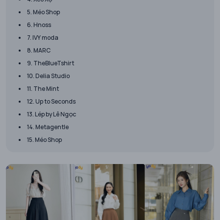
5. Méo Shop
6. Hnoss
7. IVY moda
8. MARC
9. TheBlueTshirt
10. Delia Studio
11. The Mint
12. Up to Seconds
13. Lép by Lê Ngọc
14. Metagentle
15. Méo Shop