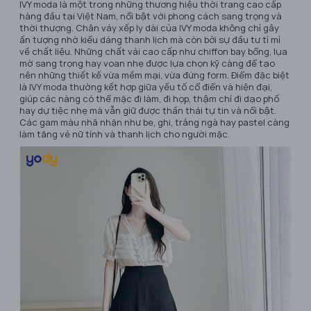
IVY moda là một trong những thương hiệu thời trang cao cấp
hàng đầu tại Việt Nam, nổi bật với phong cách sang trọng và
thời thượng. Chân váy xếp ly dài của IVY moda không chỉ gây
ấn tượng nhờ kiểu dáng thanh lịch mà còn bởi sự đầu tư tỉ mỉ
về chất liệu. Những chất vải cao cấp như chiffon bay bổng, lụa
mờ sang trọng hay voan nhẹ được lựa chọn kỹ càng để tạo
nên những thiết kế vừa mềm mại, vừa đứng form. Điểm đặc biệt
là IVY moda thường kết hợp giữa yếu tố cổ điển và hiện đại,
giúp các nàng có thể mặc đi làm, đi họp, thậm chí đi dạo phố
hay dự tiệc nhẹ mà vẫn giữ được thần thái tự tin và nổi bật.
Các gam màu nhã nhặn như be, ghi, trắng ngà hay pastel càng
làm tăng vẻ nữ tính và thanh lịch cho người mặc.