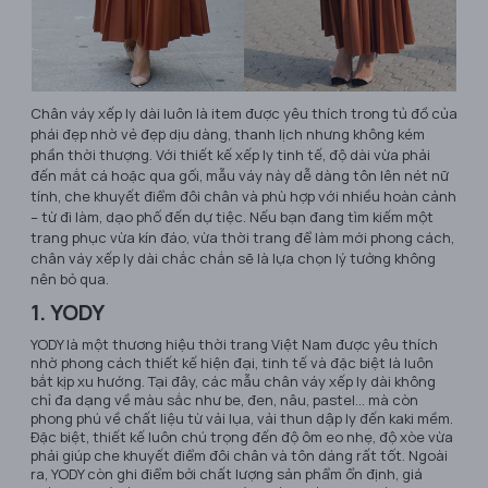
Chân váy xếp ly dài luôn là item được yêu thích trong tủ đồ của
phái đẹp nhờ vẻ đẹp dịu dàng, thanh lịch nhưng không kém
phần thời thượng. Với thiết kế xếp ly tinh tế, độ dài vừa phải
đến mắt cá hoặc qua gối, mẫu váy này dễ dàng tôn lên nét nữ
tính, che khuyết điểm đôi chân và phù hợp với nhiều hoàn cảnh
– từ đi làm, dạo phố đến dự tiệc. Nếu bạn đang tìm kiếm một
trang phục vừa kín đáo, vừa thời trang để làm mới phong cách,
chân váy xếp ly dài chắc chắn sẽ là lựa chọn lý tưởng không
nên bỏ qua.
1. YODY
YODY là một thương hiệu thời trang Việt Nam được yêu thích
nhờ phong cách thiết kế hiện đại, tinh tế và đặc biệt là luôn
bắt kịp xu hướng. Tại đây, các mẫu chân váy xếp ly dài không
chỉ đa dạng về màu sắc như be, đen, nâu, pastel… mà còn
phong phú về chất liệu từ vải lụa, vải thun dập ly đến kaki mềm.
Đặc biệt, thiết kế luôn chú trọng đến độ ôm eo nhẹ, độ xòe vừa
phải giúp che khuyết điểm đôi chân và tôn dáng rất tốt. Ngoài
ra, YODY còn ghi điểm bởi chất lượng sản phẩm ổn định, giá