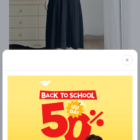
8. MARC
MARC là thương hiệu thời trang nữ hướng đến giới trẻ, với
phong cách năng động, hiện đại và một chút phá cách. Bộ sưu
tập chân váy xếp ly dài tại MARC có sự đa dạng về màu sắc và
kiểu dáng, từ những thiết kế basic dễ mặc đến những mẫu có
chi tiết cách điệu như đường cắt bất đối xứng, phối màu ton-
sur-ton hay thắt lưng đi kèm. MARC chú trọng đến sự thoải mái
khi mặc, sử dụng chất liệu nhẹ, thoáng mát và không nhăn, rất