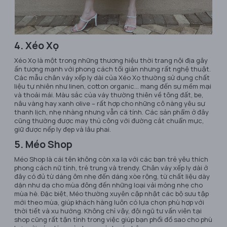
4. Xéo Xọ
Xéo Xọ là một trong những thương hiệu thời trang nội địa gây
ấn tượng mạnh với phong cách tối giản nhưng rất nghệ thuật.
Các mẫu chân váy xếp ly dài của Xéo Xọ thường sử dụng chất
liệu tự nhiên như linen, cotton organic… mang đến sự mềm mại
và thoải mái. Màu sắc của váy thường thiên về tông đất, be,
nâu vàng hay xanh olive – rất hợp cho những cô nàng yêu sự
thanh lịch, nhẹ nhàng nhưng vẫn cá tính. Các sản phẩm ở đây
cũng thường được may thủ công với đường cắt chuẩn mực,
giữ được nếp ly đẹp và lâu phai.
5. Méo Shop
Méo Shop là cái tên không còn xa lạ với các bạn trẻ yêu thích
phong cách nữ tính, trẻ trung và trendy. Chân váy xếp ly dài ở
đây có đủ từ dáng ôm nhẹ đến dáng xòe rộng, từ chất liệu dày
dặn như dạ cho mùa đông đến những loại vải mỏng nhẹ cho
mùa hè. Đặc biệt, Méo thường xuyên cập nhật các bộ sưu tập
mới theo mùa, giúp khách hàng luôn có lựa chọn phù hợp với
thời tiết và xu hướng. Không chỉ vậy, đội ngũ tư vấn viên tại
shop cũng rất tận tình trong việc giúp bạn phối đồ sao cho phù