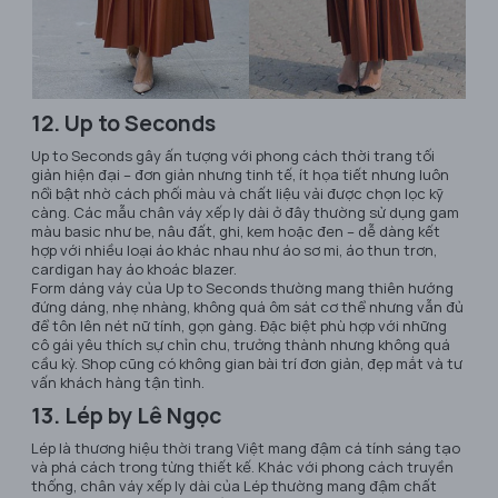
12. Up to Seconds
Up to Seconds gây ấn tượng với phong cách thời trang tối
giản hiện đại – đơn giản nhưng tinh tế, ít họa tiết nhưng luôn
nổi bật nhờ cách phối màu và chất liệu vải được chọn lọc kỹ
càng. Các mẫu chân váy xếp ly dài ở đây thường sử dụng gam
màu basic như be, nâu đất, ghi, kem hoặc đen – dễ dàng kết
hợp với nhiều loại áo khác nhau như áo sơ mi, áo thun trơn,
cardigan hay áo khoác blazer.
Form dáng váy của Up to Seconds thường mang thiên hướng
đứng dáng, nhẹ nhàng, không quá ôm sát cơ thể nhưng vẫn đủ
để tôn lên nét nữ tính, gọn gàng. Đặc biệt phù hợp với những
cô gái yêu thích sự chỉn chu, trưởng thành nhưng không quá
cầu kỳ. Shop cũng có không gian bài trí đơn giản, đẹp mắt và tư
vấn khách hàng tận tình.
13. Lép by Lê Ngọc
Lép là thương hiệu thời trang Việt mang đậm cá tính sáng tạo
và phá cách trong từng thiết kế. Khác với phong cách truyền
thống, chân váy xếp ly dài của Lép thường mang đậm chất