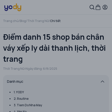
Trang chủ
/
Blog
/
Thời Trang Nữ
/
Chi tiết
Điểm danh 15 shop bán chân
váy xếp ly dài thanh lịch, thời
trang
Thời Trang Nữ
Ngày đăng:
6/8/2025
Danh mục
1. YODY
2. Routine
3. Tiem Do Nha May
4. Xéo Xọ