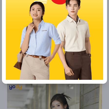
thích hợp cho các bạn gái yêu thích phong cách casual hoặc
smart-casual. Bạn có thể dễ dàng phối chân váy xếp ly dài của
MARC với áo croptop năng động, sơ mi công sở hoặc cardigan
nhẹ nhàng để tạo nên nhiều outfit ấn tượng trong tuần.
9. TheBlueTshirt
TheBlueTshirt là một thương hiệu thời trang tối giản nổi bật,
dành cho những cô nàng theo đuổi lối sống đơn giản nhưng
tinh tế. Các mẫu chân váy xếp ly dài tại đây thường đi theo
tông màu trung tính như be, kem, nâu, đen hoặc trắng ngà, phù
hợp với nhiều phong cách phối đồ khác nhau từ vintage nhẹ
nhàng đến Hàn Quốc hiện đại. Thiết kế của TheBlueTshirt tập
trung vào sự gọn gàng, form váy suông nhẹ giúp tôn dáng
nhưng vẫn giữ được cảm giác thoải mái khi di chuyển. Các sản
phẩm luôn được hoàn thiện chỉn chu ở từng chi tiết nhỏ như
đường may, cạp váy hay lớp lót bên trong, thể hiện tinh thần “ít
nhưng chất”. Đây là lựa chọn hoàn hảo cho những ai yêu thích
sự tinh giản mà vẫn muốn tạo điểm nhấn nhẹ nhàng trong
trang phục hàng ngày.