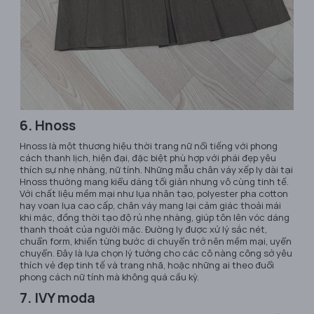
6. Hnoss
Hnoss là một thương hiệu thời trang nữ nổi tiếng với phong
cách thanh lịch, hiện đại, đặc biệt phù hợp với phái đẹp yêu
thích sự nhẹ nhàng, nữ tính. Những mẫu chân váy xếp ly dài tại
Hnoss thường mang kiểu dáng tối giản nhưng vô cùng tinh tế.
Với chất liệu mềm mại như lụa nhân tạo, polyester pha cotton
hay voan lụa cao cấp, chân váy mang lại cảm giác thoải mái
khi mặc, đồng thời tạo độ rủ nhẹ nhàng, giúp tôn lên vóc dáng
thanh thoát của người mặc. Đường ly được xử lý sắc nét,
chuẩn form, khiến từng bước di chuyển trở nên mềm mại, uyển
chuyển. Đây là lựa chọn lý tưởng cho các cô nàng công sở yêu
thích vẻ đẹp tinh tế và trang nhã, hoặc những ai theo đuổi
phong cách nữ tính mà không quá cầu kỳ.
7. IVY moda