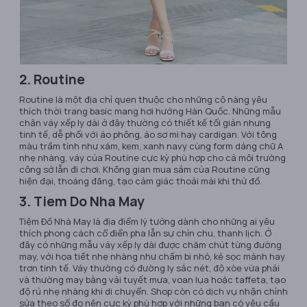
2. Routine
Routine là một địa chỉ quen thuộc cho những cô nàng yêu
thích thời trang basic mang hơi hướng Hàn Quốc. Những mẫu
chân váy xếp ly dài ở đây thường có thiết kế tối giản nhưng
tinh tế, dễ phối với áo phông, áo sơ mi hay cardigan. Với tông
màu trầm tính như xám, kem, xanh navy cùng form dáng chữ A
nhẹ nhàng, váy của Routine cực kỳ phù hợp cho cả môi trường
công sở lẫn đi chơi. Không gian mua sắm của Routine cũng
hiện đại, thoáng đãng, tạo cảm giác thoải mái khi thử đồ.
3. Tiem Do Nha May
Tiệm Đồ Nhà May là địa điểm lý tưởng dành cho những ai yêu
thích phong cách cổ điển pha lẫn sự chỉn chu, thanh lịch. Ở
đây có những mẫu váy xếp ly dài được chăm chút từng đường
may, với họa tiết nhẹ nhàng như chấm bi nhỏ, kẻ sọc mảnh hay
trơn tinh tế. Váy thường có đường ly sắc nét, độ xòe vừa phải
và thường may bằng vải tuyết mưa, voan lụa hoặc taffeta, tạo
độ rủ nhẹ nhàng khi di chuyển. Shop còn có dịch vụ nhận chỉnh
sửa theo số đo nên cực kỳ phù hợp với những bạn có yêu cầu