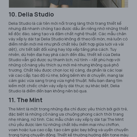
10. Delia Studio
Delia Studio là cái tên mới nổi trong làng thời trang thiết kế
nhưng đã nhanh chóng tạo được dấu ấn riêng nhờ những thiết
kế độc đáo, sáng tạo và đậm chất nghệ thuật. Các mẫu chân
váy xếp ly dài tại Delia Studio không đi theo lối mòn, mà luôn có
điểm nhấn mới mẻ như phối chất liệu (kết hợp giữa lưới và vải
dệt), chi tiết bất đối xứng hay lớp xếp tầng phá cách. Tuy
nhiên, dù hiện đại hay phá cách đến đâu, thiết kế của Delia
Studio vẫn giữ được sự thanh lịch, nữ tính – rất phù hợp với
những cô nàng yêu thích sự mới mẻ nhưng không quá phô
trương. Chất liệu được chọn lọc kỹ càng, đa phần là các loại
vải cao cấp, tạo độ rủ nhẹ, bồng bềnh khi di chuyển, mang lại
cảm giác vừa sang trọng vừa nghệ thuật. Nếu bạn đang tìm
kiếm một chiếc chân váy xếp ly dài thực sự khác biệt, Delia
Studio là điểm đến bạn không nên bỏ qua.
11. The Mint
The Mint là một trong những địa chỉ được yêu thích bởi giới trẻ,
đặc biệt là những cô nàng ưa chuộng phong cách thời trang
nhẹ nhàng, nữ tính. Các mẫu chân váy xếp ly dài tại The Mint
chủ yếu được làm từ những chất liệu mềm mại như chiffon,
voan hoặc lụa cao cấp, tạo cảm giác bay bổng và uyển chuyển
trong từng chuyển động. Thiết kế thường hướng đến tone màu