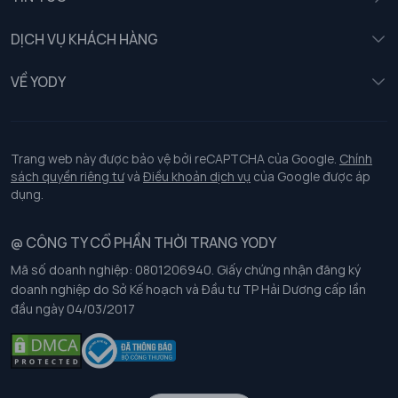
Nữ
DỊCH VỤ KHÁCH HÀNG
Trẻ em
Chính sách khách hàng thân thiết
VỀ YODY
Đồng phục
Chính sách đổi trả
Giới thiệu
Chính sách bảo vệ dữ liệu cá nhân
Tuyển dụng
Trang web này được bảo vệ bởi reCAPTCHA của Google.
Chính
sách quyền riêng tư
và
Điều khoản dịch vụ
của Google được áp
Chính sách thanh toán, giao nhận
dụng.
Chính sách chất lượng và an toàn sức khoẻ nghề nghiệp
@ CÔNG TY CỔ PHẦN THỜI TRANG YODY
Mã số doanh nghiệp: 0801206940. Giấy chứng nhận đăng ký
Chính sách đơn đồng phục
doanh nghiệp do Sở Kế hoạch và Đầu tư TP Hải Dương cấp lần
đầu ngày 04/03/2017
Hướng dẫn chọn kích thước