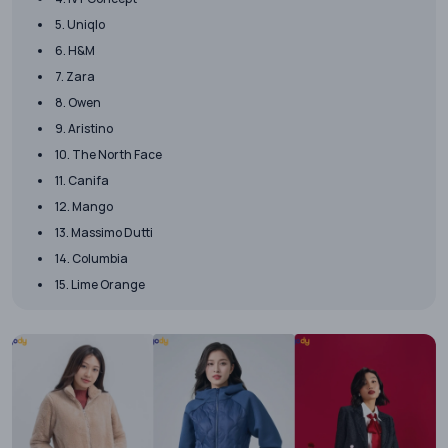
5. Uniqlo
6. H&M
7. Zara
8. Owen
9. Aristino
10. The North Face
11. Canifa
12. Mango
13. Massimo Dutti
14. Columbia
15. Lime Orange