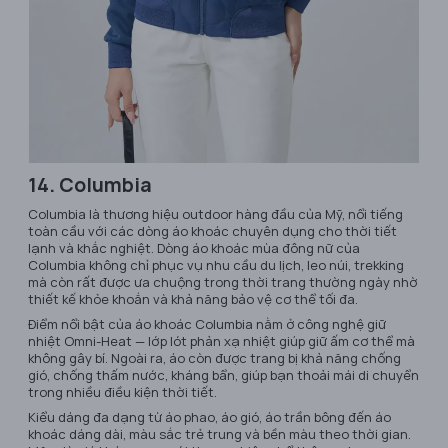
14. Columbia
Columbia là thương hiệu outdoor hàng đầu của Mỹ, nổi tiếng
toàn cầu với các dòng áo khoác chuyên dụng cho thời tiết
lạnh và khắc nghiệt. Dòng áo khoác mùa đông nữ của
Columbia không chỉ phục vụ nhu cầu du lịch, leo núi, trekking
mà còn rất được ưa chuộng trong thời trang thường ngày nhờ
thiết kế khỏe khoắn và khả năng bảo vệ cơ thể tối đa.
Điểm nổi bật của áo khoác Columbia nằm ở công nghệ giữ
nhiệt Omni-Heat — lớp lót phản xạ nhiệt giúp giữ ấm cơ thể mà
không gây bí. Ngoài ra, áo còn được trang bị khả năng chống
gió, chống thấm nước, kháng bẩn, giúp bạn thoải mái di chuyển
trong nhiều điều kiện thời tiết.
Kiểu dáng đa dạng từ áo phao, áo gió, áo trần bông đến áo
khoác dáng dài, màu sắc trẻ trung và bền màu theo thời gian.