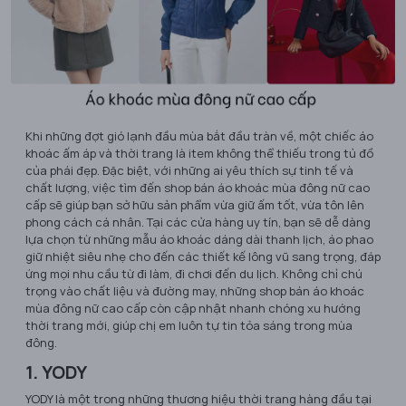
​Khi những đợt gió lạnh đầu mùa bắt đầu tràn về, một chiếc áo
khoác ấm áp và thời trang là item không thể thiếu trong tủ đồ
của phái đẹp. Đặc biệt, với những ai yêu thích sự tinh tế và
chất lượng, việc tìm đến shop bán áo khoác mùa đông nữ cao
cấp sẽ giúp bạn sở hữu sản phẩm vừa giữ ấm tốt, vừa tôn lên
phong cách cá nhân. Tại các cửa hàng uy tín, bạn sẽ dễ dàng
lựa chọn từ những mẫu áo khoác dáng dài thanh lịch, áo phao
giữ nhiệt siêu nhẹ cho đến các thiết kế lông vũ sang trọng, đáp
ứng mọi nhu cầu từ đi làm, đi chơi đến du lịch. Không chỉ chú
trọng vào chất liệu và đường may, những shop bán áo khoác
mùa đông nữ cao cấp còn cập nhật nhanh chóng xu hướng
thời trang mới, giúp chị em luôn tự tin tỏa sáng trong mùa
đông.
1. YODY
YODY là một trong những thương hiệu thời trang hàng đầu tại