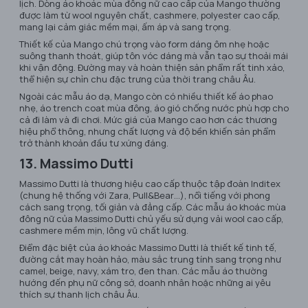
lịch. Dòng áo khoác mùa đông nữ cao cấp của Mango thường
được làm từ wool nguyên chất, cashmere, polyester cao cấp,
mang lại cảm giác mềm mại, ấm áp và sang trọng.
Thiết kế của Mango chú trọng vào form dáng ôm nhẹ hoặc
suông thanh thoát, giúp tôn vóc dáng mà vẫn tạo sự thoải mái
khi vận động. Đường may và hoàn thiện sản phẩm rất tinh xảo,
thể hiện sự chỉn chu đặc trưng của thời trang châu Âu.
Ngoài các mẫu áo dạ, Mango còn có nhiều thiết kế áo phao
nhẹ, áo trench coat mùa đông, áo gió chống nước phù hợp cho
cả đi làm và đi chơi. Mức giá của Mango cao hơn các thương
hiệu phổ thông, nhưng chất lượng và độ bền khiến sản phẩm
trở thành khoản đầu tư xứng đáng.
13. Massimo Dutti
Massimo Dutti là thương hiệu cao cấp thuộc tập đoàn Inditex
(chung hệ thống với Zara, Pull&Bear…), nổi tiếng với phong
cách sang trọng, tối giản và đẳng cấp. Các mẫu áo khoác mùa
đông nữ của Massimo Dutti chủ yếu sử dụng vải wool cao cấp,
cashmere mềm mịn, lông vũ chất lượng.
Điểm đặc biệt của áo khoác Massimo Dutti là thiết kế tinh tế,
đường cắt may hoàn hảo, màu sắc trung tính sang trọng như
camel, beige, navy, xám tro, đen than. Các mẫu áo thường
hướng đến phụ nữ công sở, doanh nhân hoặc những ai yêu
thích sự thanh lịch châu Âu.