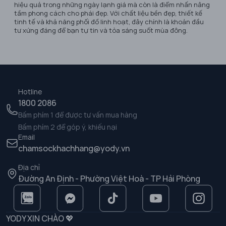
hiệu quả trong những ngày lạnh giá mà còn là điểm nhấn nâng
tầm phong cách cho phái đẹp. Với chất liệu bền đẹp, thiết kế
tinh tế và khả năng phối đồ linh hoạt, đây chính là khoản đầu
tư xứng đáng để bạn tự tin và tỏa sáng suốt mùa đông.
Hotline
1800 2086
Bấm phím 1 để được tư vấn mua hàng
Bấm phím 2 để góp ý, khiếu nại
Email
chamsockhachhang@yody.vn
Địa chỉ
Đường An Định - Phường Việt Hoà - TP Hải Phòng
YODY XIN CHÀO 💖