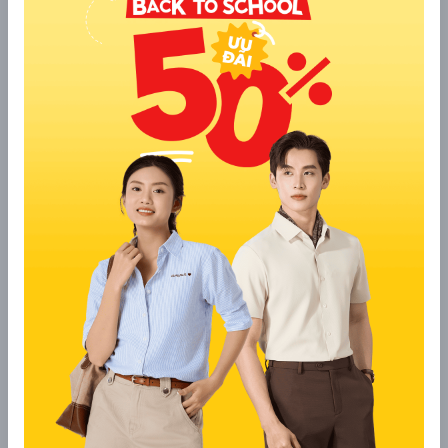
cho cả công sở lẫn dạo phố.
9. Aristino
Aristino đem đến phong cách tối giản, thanh lịch nhưng vẫn
thời thượng. Áo khoác mùa đông nữ của thương hiệu này sử
dụng chất liệu cao cấp, giữ ấm tốt và có độ bền cao. Sản phẩm
thường hướng đến khách hàng công sở hoặc những ai yêu
thích sự tinh tế, không cầu kỳ.