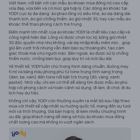
Việt Nam, nổi bật với các mẫu áo khoác mùa đông nữ cao cấp
vừa đẹp, vừa bền và có mức giá hợp lý. Các dòng áo khoác tại
YODY cực kỳ đa dạng: áo phao lông vũ siêu nhẹ, áo dạ dáng dài
thanh lịch, áo gió chống thấm, áo giữ nhiệt 3S, hay các mẫu áo
khoác thể thao phong cách trẻ trung.
Điểm mạnh lớn nhất của áo khoác YODY là chất liệu cao cấp và
công nghệ hiện đại. Lông vũ được chọn lọc kỹ, bông giữ nhiệt
3S độc quyền nhẹ như không, vải dạ nhập khẩu mềm mịn… giúp
giữ ấm vượt trội nhưng vẫn đảm bảo sự thoáng khí, tạo cảm
giác thoải mái cho người mặc. Bên ngoài, áo được xử lý chống
thấm nước, chống bám bụi, giúp duy trì vẻ mới lâu dài.
Về thiết kế, YODY luôn chú trọng form dáng chuẩn, đường may
tỉ mỉ và bảng màu phong phú từ tone trung tính sang trọng
(đen, be, xám) đến tone nổi bật trẻ trung (đỏ, vàng, xanh
pastel). Nhờ vậy, chị em có thể dễ dàng tìm được mẫu áo phù
hợp với phong cách và hoàn cảnh sử dụng: đi làm, đi chơi, đi du
lịch hay dự tiệc.
Không chỉ vậy, YODY còn thường xuyên ra mắt bộ sưu tập theo
mùa với thiết kế cập nhật xu hướng quốc tế, mang đến sự tươi
mới và thời thượng. Giá bán hợp lý, đi kèm nhiều chương trình
ưu đãi, giúp khách hàng dễ dàng sở hữu áo khoác mùa đông
chất lượng cao mà không lo vượt ngân sách.