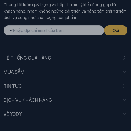
Chúng tôi luôn quý trọng và tiếp thu mọi ý kiến đóng góp từ
khách hàng, nhằm không ngừng cải thiện và nâng tầm trải nghiệm
dịch vụ cũng như chất lượng sản phẩm.
Gửi
HỆ THỐNG CỬA HÀNG
MUA SẮM
Nam
TIN TỨC
Nữ
DỊCH VỤ KHÁCH HÀNG
Trẻ em
Chính sách khách hàng thân thiết
VỀ YODY
Đồng phục
Chính sách đổi trả
Giới thiệu