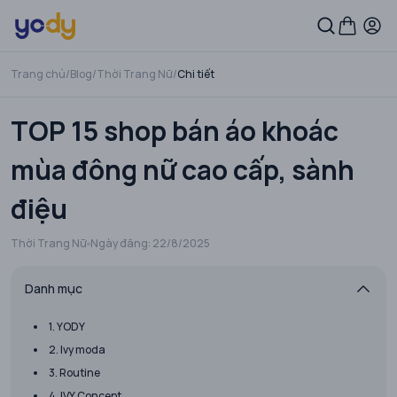
Trang chủ
/
Blog
/
Thời Trang Nữ
/
Chi tiết
TOP 15 shop bán áo khoác
mùa đông nữ cao cấp, sành
điệu
Thời Trang Nữ
Ngày đăng:
22/8/2025
Danh mục
1. YODY
2. Ivy moda
3. Routine
4. IVY Concept