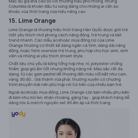
Mặc dù giá khá cao so với thương hiệu phổ thông, nhưng
Columbia là khoản đầu tư xứng đáng cho những ai cần áo
khoác vừa thời trang vừa hiệu năng cao.
15. Lime Orange
Lime Orange là thương hiệu thời trang Hàn Quốc được giới trẻ
Việt yêu thích nhờ phong cách năng động, trẻ trung và bắt
trend nhanh. Các mẫu áo khoác mùa đông nữ của Lime
Orange thường có thiết kế dáng ngắn cá tính, dáng dài năng
động, hoặc form oversize trẻ trung, phù hợp cho học sinh, sinh
viên và những ai yêu thích street style.
Chất liệu chủ yếu là bông tổng hợp nhẹ, nỉ, polyester chống
thấm, giúp giữ ấm tốt nhưng không nặng nề. Màu sắc rất đa
dạng, từ các gam pastel dễ thương đến màu nổi bật như cam,
vàng, đỏ đô… Giá thành vừa phải, thường xuyên có chương
trình khuyến mãi nên phù hợp với túi tiền của nhiều bạn trẻ.
Ngoài áo khoác mùa đông, Lime Orange còn bán nhiều phụ kiện
đi kèm như mũ len, khăn choàng, găng tay… giúp khách hàng dễ
dàng mix & match nguyên set đồ ấm áp và thời trang.