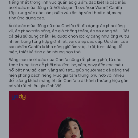
tiếng nhất trong lĩnh vực quần áo giữ ấm, đặc biệt là các mẫu
áo khoác mùa đông nữ. Với slogan “Love Your Warm”, Canifa
tập trung vào các sản phẩm vừa ấm áp vừa thoải mái, mang
tính ứng dụng cao.
Áo khoác mùa đông nữ của Canifa rất đa dạng: áo phao lông
vũ, áo phao trần bông, áo gió chống thấm, áo dạ dáng dài,… Tất
cả đều sử dụng chất liệu được chọn lọc kỹ càng như lông vũ tự
nhiên, bông tổng hợp giữ nhiệt, vải dạ ép cao cấp. Ưu điểm của
sản phẩm Canifa là khả năng giữ ấm vượt trội, form dáng dễ
mặc, thiết kế tinh giản nhưng hợp thời.
Bảng màu áo khoác của Canifa cũng rất phong phú, từ các
tone trung tính dễ phối như đen, be, xám, navy đến các màu
nổi bật như đỏ, cam, vàng mù tạt… giúp người mặc dễ dàng thể
hiện phong cách riêng. Mức giá tầm trung, phù hợp với nhiều
đối tượng khách hàng, khiến Canifa trở thành thương hiệu gắn
bó với rất nhiều gia đình Việt.