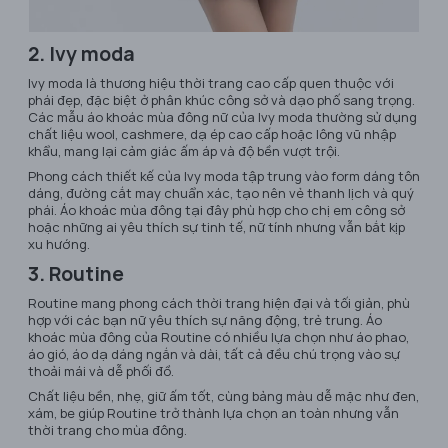
2. Ivy moda
Ivy moda là thương hiệu thời trang cao cấp quen thuộc với
phái đẹp, đặc biệt ở phân khúc công sở và dạo phố sang trọng.
Các mẫu áo khoác mùa đông nữ của Ivy moda thường sử dụng
chất liệu wool, cashmere, dạ ép cao cấp hoặc lông vũ nhập
khẩu, mang lại cảm giác ấm áp và độ bền vượt trội.
Phong cách thiết kế của Ivy moda tập trung vào form dáng tôn
dáng, đường cắt may chuẩn xác, tạo nên vẻ thanh lịch và quý
phái. Áo khoác mùa đông tại đây phù hợp cho chị em công sở
hoặc những ai yêu thích sự tinh tế, nữ tính nhưng vẫn bắt kịp
xu hướng.
3. Routine
Routine mang phong cách thời trang hiện đại và tối giản, phù
hợp với các bạn nữ yêu thích sự năng động, trẻ trung. Áo
khoác mùa đông của Routine có nhiều lựa chọn như áo phao,
áo gió, áo dạ dáng ngắn và dài, tất cả đều chú trọng vào sự
thoải mái và dễ phối đồ.
Chất liệu bền, nhẹ, giữ ấm tốt, cùng bảng màu dễ mặc như đen,
xám, be giúp Routine trở thành lựa chọn an toàn nhưng vẫn
thời trang cho mùa đông.