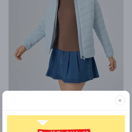
8. Owen
Owen vốn nổi tiếng với thời trang nam, nhưng dòng áo khoác
nữ của hãng cũng rất đáng chú ý. Các mẫu áo khoác mùa
đông nữ cao cấp tại Owen chú trọng form dáng gọn gàng,
chất liệu dày dặn giữ nhiệt tốt, đường may chắc chắn, phù hợp