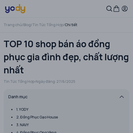
Trang chủ
/
Blog
/
Tin Tức Tổng Hợp
/
Chi tiết
TOP 10 shop bán áo đồng
phục gia đình đẹp, chất lượng
nhất
Tin Tức Tổng Hợp
Ngày đăng:
27/6/2025
Danh mục
1. YODY
2. Đồng Phục Gạo House
3. NAVY
4. Đồng Phục Ong Vàng