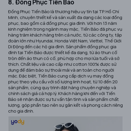
8. Đồng Phục Tiến Bảo
​Đồng Phục Tiến Bảo là thương hiệu uy tín tại TP. Hồ Chí
Minh, chuyên thiết kế và sản xuất đa dạng các loại đồng
phục, bao gồm cả đồng phục gia đình. Với hơn 13 năm
kinh nghiệm trong ngành may mặc, Tiến Bảo đã phục vụ
hàng trăm khách hàng trên cả nước, từ các công ty, tập
đoàn lớn như Hyundai, Honda Việt Nam, Viettel, Thế Giới
Di Động đến các hộ gia đình. Sản phẩm đồng phục gia
đình tại Tiến Bảo được thiết kế đa dạng, từ áo thun cổ
tròn đến áo thun có cổ, phù hợp cho mọi lứa tuổi và sở
thích. Chất liệu vải cao cấp như cotton 100% được sử
dụng để đảm bảo sự thoải mái và an toàn cho người
mặc. Đặc biệt, Tiến Bảo cung cấp dịch vụ may đồng
phục theo yêu cầu với số lượng linh hoạt, từ 10 đến 20
sản phẩm, cùng quy trình đặt hàng chuyên nghiệp và
chính sách giá cả hợp lý. Khách hàng khi đến với Tiến
Bảo sẽ nhận được sự tư vấn tận tình và sản phẩm chất
lượng, góp phần tạo nên sự gắn kết và phong cách riêng
cho gia đình.​