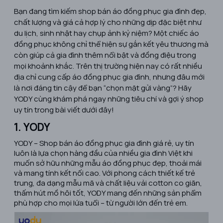
Bạn đang tìm kiếm shop bán áo đồng phục gia đình đẹp,
chất lượng và giá cả hợp lý cho những dịp đặc biệt như
du lịch, sinh nhật hay chụp ảnh kỷ niệm? Một chiếc áo
đồng phục không chỉ thể hiện sự gắn kết yêu thương mà
còn giúp cả gia đình thêm nổi bật và đồng điệu trong
mọi khoảnh khắc. Trên thị trường hiện nay có rất nhiều
địa chỉ cung cấp áo đồng phục gia đình, nhưng đâu mới
là nơi đáng tin cậy để bạn “chọn mặt gửi vàng”? Hãy
YODY cùng khám phá ngay những tiêu chí và gợi ý shop
uy tín trong bài viết dưới đây!
1. YODY
YODY – Shop bán áo đồng phục gia đình giá rẻ, uy tín
luôn là lựa chọn hàng đầu của nhiều gia đình Việt khi
muốn sở hữu những mẫu áo đồng phục đẹp, thoải mái
và mang tính kết nối cao. Với phong cách thiết kế trẻ
trung, đa dạng mẫu mã và chất liệu vải cotton co giãn,
thấm hút mồ hôi tốt, YODY mang đến những sản phẩm
phù hợp cho mọi lứa tuổi – từ người lớn đến trẻ em.