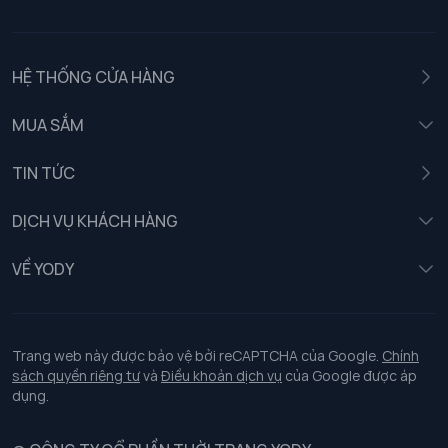
HỆ THỐNG CỬA HÀNG
MUA SẮM
Nam
TIN TỨC
Nữ
DỊCH VỤ KHÁCH HÀNG
Trẻ em
Chính sách khách hàng thân thiết
VỀ YODY
Đồng phục
Chính sách đổi trả
Giới thiệu
Chính sách bảo vệ dữ liệu cá nhân
Tuyển dụng
Trang web này được bảo vệ bởi reCAPTCHA của Google.
Chính
sách quyền riêng tư
và
Điều khoản dịch vụ
của Google được áp
Chính sách thanh toán, giao nhận
dụng.
Chính sách chất lượng và an toàn sức khoẻ nghề nghiệp