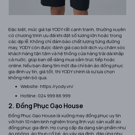
Đặc biệt, mức giá tại YODY rất cạnh tranh, thường xuyên
có chương trình ưu đãi khi đặt số lượng lớn hoặc trong
các dịp lễ. Không chỉ đảm bảo chất lượng từng đường
may, YODY còn được đánh giá cao bởi dịch vụ chăm sóc
khách hàng tận tâm và hệ thống cửa hàng trải dài khắp
cả nước, giúp bạn dễ dàng mua sắm trực tiếp hoặc
online. Nếu bạn đang tìm một địa chỉ bán áo đồng phục
gia đình uy tín, giá tốt, thì YODY chính là sự lựa chọn
không nên bỏ qua.
Website: https://yody.vn/
Hotline: 024 999 86 999
2. Đồng Phục Gạo House
​Đồng Phục Gạo House là xưởng may đồng phục uy tín
với hơn 10 năm kinh nghiệm trong lĩnh vực sản xuất áo
đồng phục gia đình. Họ cung cấp đa dạng sản phẩm như
áo phông, áo thun cổ bẻ, áo váy gia đình, đáp ứng nhu