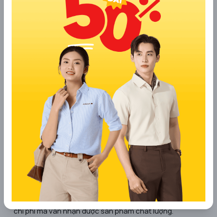
6. Đồng Phục Hải Anh
​Đồng Phục Hải Anh là thương hiệu uy tín với hơn 15 năm
kinh nghiệm trong lĩnh vực thiết kế và sản xuất đồng
phục tại Việt Nam. Thương hiệu chuyên cung cấp các
mẫu đồng phục gia đình đa dạng, từ áo thun cổ tròn, cổ
bẻ đến áo khoác, phù hợp cho cả mùa hè và mùa đông.
Sản phẩm của Hải Anh được sản xuất từ chất liệu vải
cao cấp như cotton 100%, đảm bảo sự thoáng mát và
thoải mái cho người mặc. Quy trình sản xuất tại Hải Anh
được kiểm soát chặt chẽ, từ khâu thiết kế, cắt may đến
in ấn, nhằm mang đến những sản phẩm chất lượng cao
và đúng tiến độ. Khách hàng khi đặt may đồng phục gia
đình tại Hải Anh sẽ được miễn phí thiết kế theo yêu cầu,
tư vấn chọn size và chất liệu phù hợp, cùng với chính
sách bảo hành lên đến 12 tháng. Đặc biệt, Hải Anh cam
kết giá thành hợp lý và ưu đãi, giúp khách hàng tiết kiệm
chi phí mà vẫn nhận được sản phẩm chất lượng.