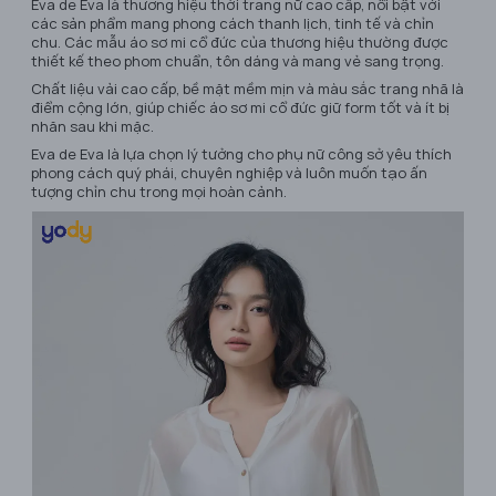
Eva de Eva là thương hiệu thời trang nữ cao cấp, nổi bật với
các sản phẩm mang phong cách thanh lịch, tinh tế và chỉn
chu. Các mẫu áo sơ mi cổ đức của thương hiệu thường được
thiết kế theo phom chuẩn, tôn dáng và mang vẻ sang trọng.
Chất liệu vải cao cấp, bề mặt mềm mịn và màu sắc trang nhã là
điểm cộng lớn, giúp chiếc áo sơ mi cổ đức giữ form tốt và ít bị
nhăn sau khi mặc.
Eva de Eva là lựa chọn lý tưởng cho phụ nữ công sở yêu thích
phong cách quý phái, chuyên nghiệp và luôn muốn tạo ấn
tượng chỉn chu trong mọi hoàn cảnh.