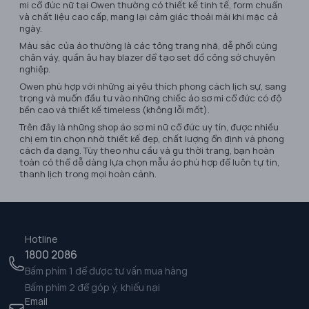
mi cổ đức nữ tại Owen thường có thiết kế tinh tế, form chuẩn
và chất liệu cao cấp, mang lại cảm giác thoải mái khi mặc cả
ngày.
Màu sắc của áo thường là các tông trang nhã, dễ phối cùng
chân váy, quần âu hay blazer để tạo set đồ công sở chuyên
nghiệp.
Owen phù hợp với những ai yêu thích phong cách lịch sự, sang
trọng và muốn đầu tư vào những chiếc áo sơ mi cổ đức có độ
bền cao và thiết kế timeless (không lỗi mốt).
Trên đây là những shop áo sơ mi nữ cổ đức uy tín, được nhiều
chị em tin chọn nhờ thiết kế đẹp, chất lượng ổn định và phong
cách đa dạng. Tùy theo nhu cầu và gu thời trang, bạn hoàn
toàn có thể dễ dàng lựa chọn mẫu áo phù hợp để luôn tự tin,
thanh lịch trong mọi hoàn cảnh.
Hotline
1800 2086
Bấm phím 1 để được tư vấn mua hàng
Bấm phím 2 để góp ý, khiếu nại
Email