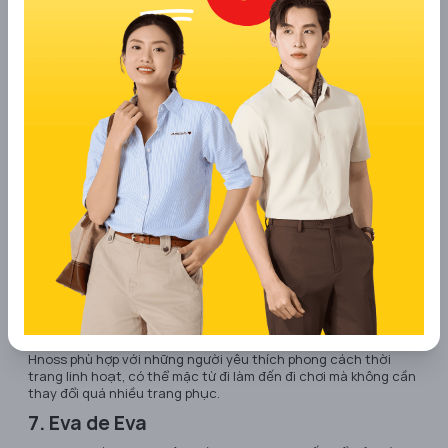
6. Hnoss
Hnoss là thương hiệu thời trang nữ mang phong cách hiện đại,
năng động nhưng vẫn giữ được nét nữ tính, thanh lịch. Áo sơ mi
cổ đức tại Hnoss thường có thiết kế trẻ trung, phù hợp với cô
nàng văn phòng muốn vừa chuyên nghiệp vừa phá cách.
Chất liệu vải được lựa chọn tỉ mỉ, tạo cảm giác mềm mại,
thoáng mát khi mặc, đồng thời dễ dàng phối cùng nhiều kiểu
trang phục khác nhau như chân váy midi, quần tây hay jeans.
Hnoss phù hợp với những người yêu thích phong cách thời
trang linh hoạt, có thể mặc từ đi làm đến đi chơi mà không cần
thay đổi quá nhiều trang phục.
7. Eva de Eva