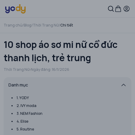
Trang chủ
/
Blog
/
Thời Trang Nữ
/
Chi tiết
10 shop áo sơ mi nữ cổ đức
thanh lịch, trẻ trung
Thời Trang Nữ
Ngày đăng:
16/1/2026
Danh mục
1. YODY
2. IVY moda
3. NEM Fashion
4. Elise
5. Routine