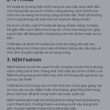
IVY moda là thương hiệu thời trang nữ cao cấp, được biết đến
với những mẫu áo sơ mi cổ đức mang phong cách thanh lịch,
chỉn chu và mang hơi hướng công sở hiện đại. Thiết kế thường
chú trọng đường cắt may tinh tế và phom dáng chuẩn.
Áo sơ mi cổ đức của IVY moda đa dạng về kiểu dáng, từ basic
tối giản đến cách điệu nhẹ ở tay áo, cổ áo hay hàng nút, giúp
người mặc dễ dàng biến hóa phong cách khi đi làm hoặc dự sự
kiện.
Chất liệu vải được IVY moda lựa chọn kỹ lưỡng, bề mặt mịn,
đứng dáng và ít nhăn, phù hợp với khách hàng yêu cầu cao về
hình ảnh chuyên nghiệp và sự sang trọng.
3. NEM Fashion
NEM Fashion là cái tên quen thuộc với phái nữ yêu thích phong
cách công sở nữ tính, trang nhã. Các mẫu áo sơ mi cổ đức của
NEM thường mang nét mềm mại, tinh tế nhưng vẫn giữ được sự
lịch sự cần thiết.
Thiết kế áo chú trọng vào chi tiết nhỏ như cổ áo gọn gàng, tay
áo vừa vặn và các điểm nhấn nhẹ nhàng, giúp tổng thể trang
phục hài hòa, dễ phối cùng chân váy hoặc quần âu.
NEM Fashion phù hợp với những khách hàng theo đuổi phong
cách thanh lịch, trưởng thành và mong muốn xây dựng hình
ảnh chuyên nghiệp trong môi trường làm việc.