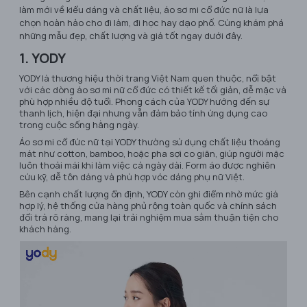
làm mới về kiểu dáng và chất liệu, áo sơ mi cổ đức nữ là lựa
chọn hoàn hảo cho đi làm, đi học hay dạo phố. Cùng khám phá
những mẫu đẹp, chất lượng và giá tốt ngay dưới đây.
1. YODY
YODY là thương hiệu thời trang Việt Nam quen thuộc, nổi bật
với các dòng áo sơ mi nữ cổ đức có thiết kế tối giản, dễ mặc và
phù hợp nhiều độ tuổi. Phong cách của YODY hướng đến sự
thanh lịch, hiện đại nhưng vẫn đảm bảo tính ứng dụng cao
trong cuộc sống hằng ngày.
Áo sơ mi cổ đức nữ tại YODY thường sử dụng chất liệu thoáng
mát như cotton, bamboo, hoặc pha sợi co giãn, giúp người mặc
luôn thoải mái khi làm việc cả ngày dài. Form áo được nghiên
cứu kỹ, dễ tôn dáng và phù hợp vóc dáng phụ nữ Việt.
Bên cạnh chất lượng ổn định, YODY còn ghi điểm nhờ mức giá
hợp lý, hệ thống cửa hàng phủ rộng toàn quốc và chính sách
đổi trả rõ ràng, mang lại trải nghiệm mua sắm thuận tiện cho
khách hàng.