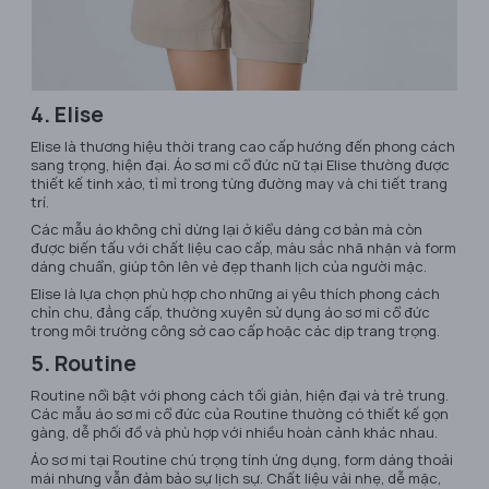
4. Elise
Elise là thương hiệu thời trang cao cấp hướng đến phong cách
sang trọng, hiện đại. Áo sơ mi cổ đức nữ tại Elise thường được
thiết kế tinh xảo, tỉ mỉ trong từng đường may và chi tiết trang
trí.
Các mẫu áo không chỉ dừng lại ở kiểu dáng cơ bản mà còn
được biến tấu với chất liệu cao cấp, màu sắc nhã nhặn và form
dáng chuẩn, giúp tôn lên vẻ đẹp thanh lịch của người mặc.
Elise là lựa chọn phù hợp cho những ai yêu thích phong cách
chỉn chu, đẳng cấp, thường xuyên sử dụng áo sơ mi cổ đức
trong môi trường công sở cao cấp hoặc các dịp trang trọng.
5. Routine
Routine nổi bật với phong cách tối giản, hiện đại và trẻ trung.
Các mẫu áo sơ mi cổ đức của Routine thường có thiết kế gọn
gàng, dễ phối đồ và phù hợp với nhiều hoàn cảnh khác nhau.
Áo sơ mi tại Routine chú trọng tính ứng dụng, form dáng thoải
mái nhưng vẫn đảm bảo sự lịch sự. Chất liệu vải nhẹ, dễ mặc,