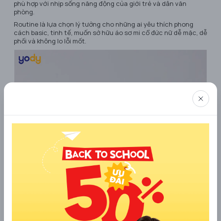
phù hợp với nhịp sống năng động của giới trẻ và dân văn
phòng.
Routine là lựa chọn lý tưởng cho những ai yêu thích phong
cách basic, tinh tế, muốn sở hữu áo sơ mi cổ đức nữ dễ mặc, dễ
phối và không lo lỗi mốt.