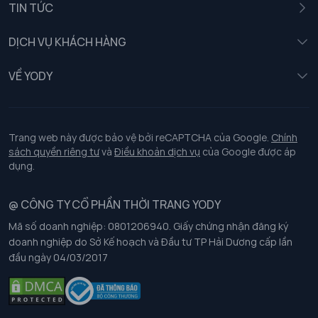
TIN TỨC
Nữ
DỊCH VỤ KHÁCH HÀNG
Trẻ em
Chính sách khách hàng thân thiết
VỀ YODY
Đồng phục
Chính sách đổi trả
Giới thiệu
Chính sách bảo vệ dữ liệu cá nhân
Tuyển dụng
Trang web này được bảo vệ bởi reCAPTCHA của Google.
Chính
sách quyền riêng tư
và
Điều khoản dịch vụ
của Google được áp
Chính sách thanh toán, giao nhận
dụng.
Chính sách chất lượng và an toàn sức khoẻ nghề nghiệp
@ CÔNG TY CỔ PHẦN THỜI TRANG YODY
Mã số doanh nghiệp: 0801206940. Giấy chứng nhận đăng ký
Chính sách đơn đồng phục
doanh nghiệp do Sở Kế hoạch và Đầu tư TP Hải Dương cấp lần
đầu ngày 04/03/2017
Hướng dẫn chọn kích thước