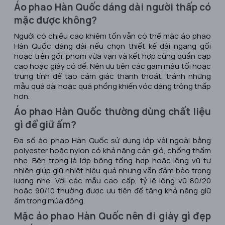
Áo phao Hàn Quốc dáng dài người thấp có
mặc được không?
Người có chiều cao khiêm tốn vẫn có thể mặc áo phao
Hàn Quốc dáng dài nếu chọn thiết kế dài ngang gối
hoặc trên gối, phom vừa vặn và kết hợp cùng quần cạp
cao hoặc giày có đế. Nên ưu tiên các gam màu tối hoặc
trung tính để tạo cảm giác thanh thoát, tránh những
mẫu quá dài hoặc quá phồng khiến vóc dáng trông thấp
hơn.
Áo phao Hàn Quốc thường dùng chất liệu
gì để giữ ấm?
Đa số áo phao Hàn Quốc sử dụng lớp vải ngoài bằng
polyester hoặc nylon có khả năng cản gió, chống thấm
nhẹ. Bên trong là lớp bông tổng hợp hoặc lông vũ tự
nhiên giúp giữ nhiệt hiệu quả nhưng vẫn đảm bảo trọng
lượng nhẹ. Với các mẫu cao cấp, tỷ lệ lông vũ 80/20
hoặc 90/10 thường được ưu tiên để tăng khả năng giữ
ấm trong mùa đông.
Mặc áo phao Hàn Quốc nên đi giày gì đẹp