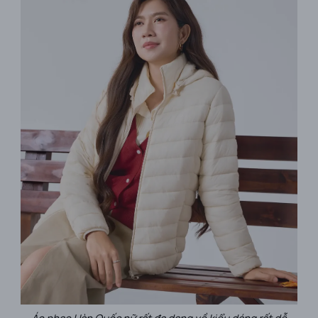
Áo phao Hàn Quốc nữ rất đa dạng về kiểu dáng rất dễ