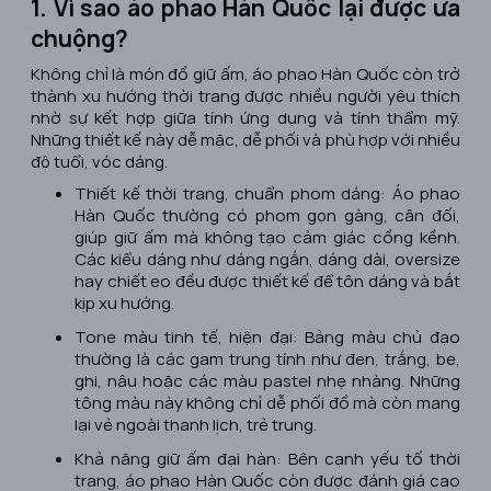
1. Vì sao áo phao Hàn Quốc lại được ưa
chuộng?
Không chỉ là món đồ giữ ấm, áo phao Hàn Quốc còn trở
thành xu hướng thời trang được nhiều người yêu thích
nhờ sự kết hợp giữa tính ứng dụng và tính thẩm mỹ.
Những thiết kế này dễ mặc, dễ phối và phù hợp với nhiều
độ tuổi, vóc dáng.
Thiết kế thời trang, chuẩn phom dáng: Áo phao
Hàn Quốc thường có phom gọn gàng, cân đối,
giúp giữ ấm mà không tạo cảm giác cồng kềnh.
Các kiểu dáng như dáng ngắn, dáng dài, oversize
hay chiết eo đều được thiết kế để tôn dáng và bắt
kịp xu hướng.
Tone màu tinh tế, hiện đại: Bảng màu chủ đạo
thường là các gam trung tính như đen, trắng, be,
ghi, nâu hoặc các màu pastel nhẹ nhàng. Những
tông màu này không chỉ dễ phối đồ mà còn mang
lại vẻ ngoài thanh lịch, trẻ trung.
Khả năng giữ ấm đại hàn: Bên cạnh yếu tố thời
trang, áo phao Hàn Quốc còn được đánh giá cao