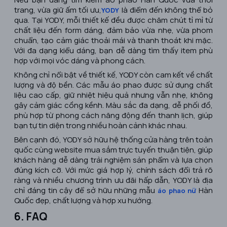
trang, vừa giữ ấm tối ưu,
là điểm đến không thể bỏ
YODY
qua. Tại YODY, mỗi thiết kế đều được chăm chút tỉ mỉ từ
chất liệu đến form dáng, đảm bảo vừa nhẹ, vừa phom
chuẩn, tạo cảm giác thoải mái và thanh thoát khi mặc.
Với đa dạng kiểu dáng, bạn dễ dàng tìm thấy item phù
hợp với mọi vóc dáng và phong cách.
Không chỉ nổi bật về thiết kế, YODY còn cam kết về chất
lượng và độ bền. Các mẫu áo phao được sử dụng chất
liệu cao cấp, giữ nhiệt hiệu quả nhưng vẫn nhẹ, không
gây cảm giác cồng kềnh. Màu sắc đa dạng, dễ phối đồ,
phù hợp từ phong cách năng động đến thanh lịch, giúp
bạn tự tin diện trong nhiều hoàn cảnh khác nhau.
Bên cạnh đó, YODY sở hữu hệ thống cửa hàng trên toàn
quốc cùng website mua sắm trực tuyến thuận tiện, giúp
khách hàng dễ dàng trải nghiệm sản phẩm và lựa chọn
đúng kích cỡ. Với mức giá hợp lý, chính sách đổi trả rõ
ràng và nhiều chương trình ưu đãi hấp dẫn, YODY là địa
chỉ đáng tin cậy để sở hữu những mẫu
Hàn
áo phao nữ
Quốc đẹp, chất lượng và hợp xu hướng.
6. FAQ