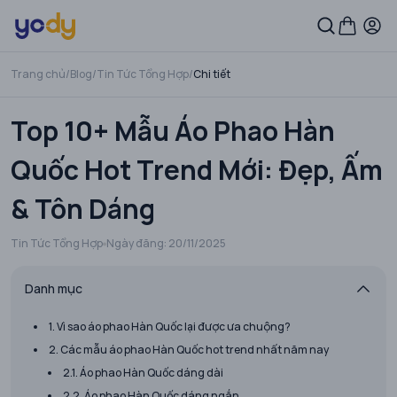
Trang chủ
/
Blog
/
Tin Tức Tổng Hợp
/
Chi tiết
Top 10+ Mẫu Áo Phao Hàn
Quốc Hot Trend Mới: Đẹp, Ấm
& Tôn Dáng
Tin Tức Tổng Hợp
Ngày đăng:
20/11/2025
Danh mục
1. Vì sao áo phao Hàn Quốc lại được ưa chuộng?
2. Các mẫu áo phao Hàn Quốc hot trend nhất năm nay
2.1. Áo phao Hàn Quốc dáng dài
2.2. Áo phao Hàn Quốc dáng ngắn