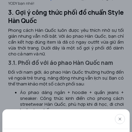
YODY bạn nhé!
3. Gợi ý công thức phối đồ chuẩn Style
Hàn Quốc
Phong cách Hàn Quốc luôn được yêu thích nhờ sự tối
giản nhưng vẫn nổi bật. Với áo phao Hàn Quốc, bạn chỉ
cần kết hợp đúng item là đã có ngay outfit vừa giữ ấm
vừa thời trang. Dưới đây là một số gợi ý phối đồ dành
cho cả nam và nữ.
3.1. Phối đồ với áo phao Hàn Quốc nam
Đối với nam giới, áo phao Hàn Quốc thường hướng đến
vẻ ngoài trẻ trung, năng động nhưng vẫn lịch sự. Bạn có
thể tham khảo một số cách phối sau:
Áo phao dáng ngắn + hoodie + quần jeans +
sneaker: Công thức kinh điển cho phong cách
streetwear Hàn Quốc, phù hợp khi đi học, đi chơi
hoặc dạo phố.
Áo phao dáng dài + áo len cổ lọ + quần tây +
boots: Mang lại vẻ ngoài lịch lãm, trưởng thành
nhưng vẫn giữ được nét hiện đại.