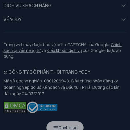
Nữ
DỊCH VỤ KHÁCH HÀNG
Trẻ em
Chính sách khách hàng thân thiết
VỀ YODY
Đồng phục
Chính sách đổi trả
Giới thiệu
Chính sách bảo vệ dữ liệu cá nhân
Tuyển dụng
Trang web này được bảo vệ bởi reCAPTCHA của Google.
Chính
sách quyền riêng tư
và
Điều khoản dịch vụ
của Google được áp
Chính sách thanh toán, giao nhận
dụng.
Chính sách chất lượng và an toàn sức khoẻ nghề nghiệp
@ CÔNG TY CỔ PHẦN THỜI TRANG YODY
Mã số doanh nghiệp: 0801206940. Giấy chứng nhận đăng ký
Chính sách đơn đồng phục
doanh nghiệp do Sở Kế hoạch và Đầu tư TP Hải Dương cấp lần
đầu ngày 04/03/2017
Hướng dẫn chọn kích thước
Danh mục