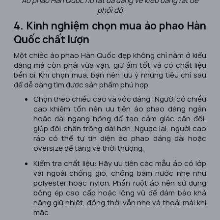
phối đồ
4. Kinh nghiệm chọn mua áo phao Hàn
Quốc chất lượn
Một chiếc áo phao Hàn Quốc đẹp không chỉ nằm ở kiểu
dáng mà còn phải vừa vặn, giữ ấm tốt và có chất liệu
bền bỉ. Khi chọn mua, bạn nên lưu ý những tiêu chí sau
để dễ dàng tìm được sản phẩm phù hợp.
Chọn theo chiều cao và vóc dáng: Người có chiều
cao khiêm tốn nên ưu tiên áo phao dáng ngắn
hoặc dài ngang hông để tạo cảm giác cân đối,
giúp đôi chân trông dài hơn. Ngược lại, người cao
ráo có thể tự tin diện áo phao dáng dài hoặc
oversize để tăng vẻ thời thượng.
Kiểm tra chất liệu: Hãy ưu tiên các mẫu áo có lớp
vải ngoài chống gió, chống bám nước nhẹ như
polyester hoặc nylon. Phần ruột áo nên sử dụng
bông ép cao cấp hoặc lông vũ để đảm bảo khả
năng giữ nhiệt, đồng thời vẫn nhẹ và thoải mái khi
mặc.