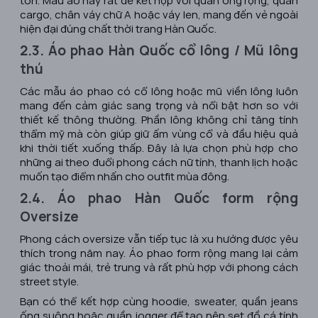
cargo, chân váy chữ A hoặc váy len, mang đến vẻ ngoài
hiện đại đúng chất thời trang Hàn Quốc.
2.3. Áo phao Hàn Quốc cổ lông / Mũ lông
thú
Các mẫu áo phao có cổ lông hoặc mũ viền lông luôn
mang đến cảm giác sang trọng và nổi bật hơn so với
thiết kế thông thường. Phần lông không chỉ tăng tính
thẩm mỹ mà còn giúp giữ ấm vùng cổ và đầu hiệu quả
khi thời tiết xuống thấp. Đây là lựa chọn phù hợp cho
những ai theo đuổi phong cách nữ tính, thanh lịch hoặc
muốn tạo điểm nhấn cho outfit mùa đông.
2.4. Áo phao Hàn Quốc form rộng
Oversize
Phong cách oversize vẫn tiếp tục là xu hướng được yêu
thích trong năm nay. Áo phao form rộng mang lại cảm
giác thoải mái, trẻ trung và rất phù hợp với phong cách
street style.
Bạn có thể kết hợp cùng hoodie, sweater, quần jeans
ống suông hoặc quần jogger để tạo nên set đồ cá tính