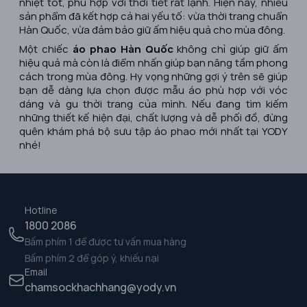
nhiệt tốt, phù hợp với thời tiết rất lạnh. Hiện nay, nhiều
sản phẩm đã kết hợp cả hai yếu tố: vừa thời trang chuẩn
Hàn Quốc, vừa đảm bảo giữ ấm hiệu quả cho mùa đông.
Một chiếc
áo phao Hàn Quốc
không chỉ giúp giữ ấm
hiệu quả mà còn là điểm nhấn giúp bạn nâng tầm phong
cách trong mùa đông. Hy vọng những gợi ý trên sẽ giúp
bạn dễ dàng lựa chọn được mẫu áo phù hợp với vóc
dáng và gu thời trang của mình. Nếu đang tìm kiếm
những thiết kế hiện đại, chất lượng và dễ phối đồ, đừng
quên khám phá bộ sưu tập áo phao mới nhất tại YODY
nhé!
Hotline
1800 2086
Bấm phím 1 để được tư vấn mua hàng
Bấm phím 2 để góp ý, khiếu nại
Email
chamsockhachhang@yody.vn