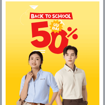
Áo phao gile + áo thun dài tay + quần jogger: Phù
hợp với những ngày thời tiết se lạnh, tạo cảm giác
khỏe khoắn và linh hoạt khi vận động.
Áo phao màu trung tính + quần kaki + giày thể
thao trắng: Outfit đơn giản nhưng dễ ứng dụng
hằng ngày và không bao giờ lỗi mốt.