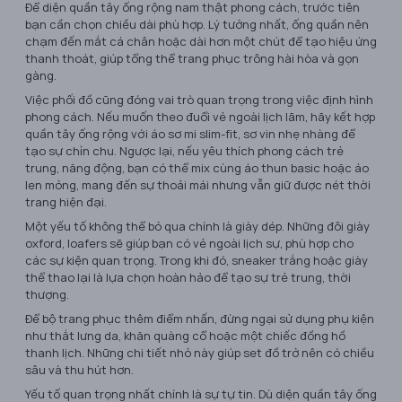
Để diện quần tây ống rộng nam thật phong cách, trước tiên
bạn cần chọn chiều dài phù hợp. Lý tưởng nhất, ống quần nên
chạm đến mắt cá chân hoặc dài hơn một chút để tạo hiệu ứng
thanh thoát, giúp tổng thể trang phục trông hài hòa và gọn
gàng.
Việc phối đồ cũng đóng vai trò quan trọng trong việc định hình
phong cách. Nếu muốn theo đuổi vẻ ngoài lịch lãm, hãy kết hợp
quần tây ống rộng với áo sơ mi slim-fit, sơ vin nhẹ nhàng để
tạo sự chỉn chu. Ngược lại, nếu yêu thích phong cách trẻ
trung, năng động, bạn có thể mix cùng áo thun basic hoặc áo
len mỏng, mang đến sự thoải mái nhưng vẫn giữ được nét thời
trang hiện đại.
Một yếu tố không thể bỏ qua chính là giày dép. Những đôi giày
oxford, loafers sẽ giúp bạn có vẻ ngoài lịch sự, phù hợp cho
các sự kiện quan trọng. Trong khi đó, sneaker trắng hoặc giày
thể thao lại là lựa chọn hoàn hảo để tạo sự trẻ trung, thời
thượng.
Để bộ trang phục thêm điểm nhấn, đừng ngại sử dụng phụ kiện
như thắt lưng da, khăn quàng cổ hoặc một chiếc đồng hồ
thanh lịch. Những chi tiết nhỏ này giúp set đồ trở nên có chiều
sâu và thu hút hơn.
Yếu tố quan trọng nhất chính là sự tự tin. Dù diện quần tây ống