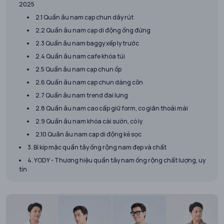
2025
2.1 Quần âu nam cạp chun dây rút
2.2 Quần âu nam cạp di động ống đứng
2.3 Quần âu nam baggy xếp ly trước
2.4 Quần âu nam cafe khóa túi
2.5 Quần âu nam cạp chun ốp
2.6 Quần âu nam cạp chun dáng côn
2.7 Quần âu nam trend đai lưng
2.8 Quần âu nam cao cấp giữ form, co giãn thoải mái
2.9 Quần âu nam khóa cài sườn, có ly
2.10 Quân âu nam cạp di động kẻ sọc
3. Bí kíp mặc quần tây ống rộng nam đẹp và chất
4. YODY - Thương hiệu quần tây nam ống rộng chất lượng, uy
tín