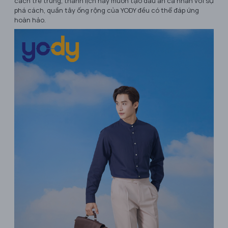
cách trẻ trung, thanh lịch hay muốn tạo dấu ấn cá nhân với sự
phá cách, quần tây ống rộng của YODY đều có thể đáp ứng
hoàn hảo.