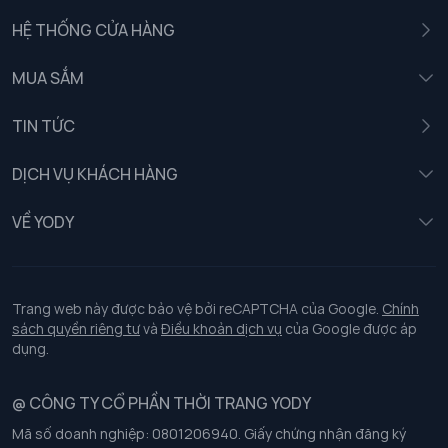
HỆ THỐNG CỬA HÀNG
MUA SẮM
Nam
TIN TỨC
Nữ
DỊCH VỤ KHÁCH HÀNG
Trẻ em
Chính sách khách hàng thân thiết
VỀ YODY
Đồng phục
Chính sách đổi trả
Giới thiệu
Chính sách bảo vệ dữ liệu cá nhân
Tuyển dụng
Trang web này được bảo vệ bởi reCAPTCHA của Google.
Chính
sách quyền riêng tư
và
Điều khoản dịch vụ
của Google được áp
Chính sách thanh toán, giao nhận
dụng.
Chính sách chất lượng và an toàn sức khoẻ nghề nghiệp
@ CÔNG TY CỔ PHẦN THỜI TRANG YODY
Mã số doanh nghiệp: 0801206940. Giấy chứng nhận đăng ký
Chính sách đơn đồng phục