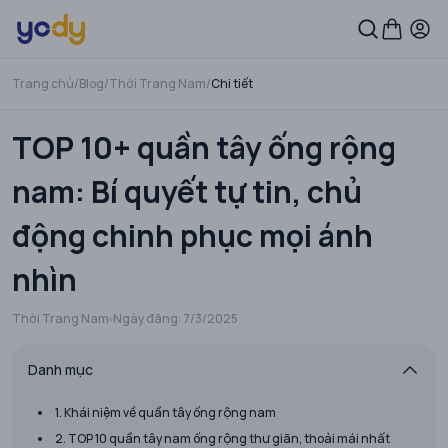
Trang chủ
/
Blog
/
Thời Trang Nam
/
Chi tiết
TOP 10+ quần tây ống rộng
nam: Bí quyết tự tin, chủ
động chinh phục mọi ánh
nhìn
Thời Trang Nam
Ngày đăng:
7/3/2025
Danh mục
1. Khái niệm về quần tây ống rộng nam
2. TOP 10 quần tây nam ống rộng thư giãn, thoải mái nhất