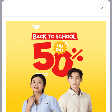
2.6 Quần âu nam cạp chun dáng côn
Dáng côn nhẹ nhàng giúp tôn lên vóc dáng thon gọn, đồng
thời cạp chun co giãn mang đến sự thoải mái tối đa trong mọi
hoạt động. Đây là lựa chọn lý tưởng cho những chàng trai
muốn kết hợp giữa sự lịch lãm và sự tiện dụng.
2.7 Quần âu nam trend đai lưng
Chiếc đai lưng cách điệu không chỉ tạo điểm nhấn thời thượng
mà còn thể hiện sự phá cách trong phong cách thời trang của
bạn. Mẫu quần này phù hợp với những chàng trai không ngại
thử nghiệm và thể hiện cái tôi riêng.