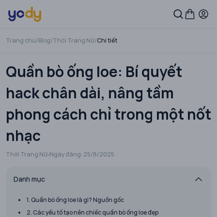
Trang chủ
/
Blog
/
Thời Trang Nữ
/
Chi tiết
Quần bò ống loe: Bí quyết
hack chân dài, nâng tầm
phong cách chỉ trong một nốt
nhạc
Thời Trang Nữ
Ngày đăng:
25/8/2025
Danh mục
1. Quần bò ống loe là gì? Nguồn gốc
2. Các yếu tố tạo nên chiếc quần bò ống loe đẹp