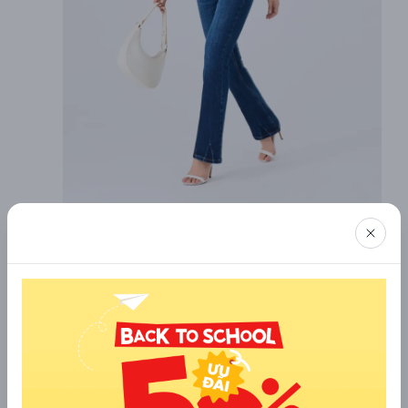
4. Quần ống loe phù hợp với dáng
người nào?
Không chỉ “dễ tính” trong khoản phối đồ, quần bò ống
loe còn cực kỳ linh hoạt khi có thể tôn dáng và khắc
phục nhiều nhược điểm cơ thể. Dù bạn cao hay thấp,
tròn trịa hay mảnh mai, chỉ cần chọn đúng kiểu quần,
bạn sẽ có ngay diện mạo ấn tượng. Dưới đây là gợi ý lựa
chọn quần bò ống loe phù hợp với từng dáng người:
Cách chọn quần bò