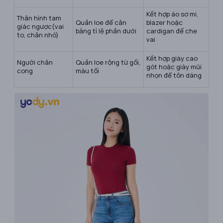
Kết hợp áo sơ mi,
Thân hình tam
Quần loe để cân
blazer hoặc
giác ngược(vai
bằng tỉ lệ phần dưới
cardigan để che
to, chân nhỏ)
vai
Kết hợp giày cao
Người chân
Quần loe rộng từ gối,
gót hoặc giày mũi
cong
màu tối
nhọn để tôn dáng