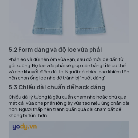
5.2 Form dáng và độ loe vừa phải
Phần eo và đùi nên ôm vừa vặn, sau đó mới loe dần từ
gối xuống. Độ loe vừa phải sẽ giúp cân bằng tỉ lệ cơ thể
và che khuyết điểm đùi to. Người có chiều cao khiêm tốn
nên chọn ống loe nhẹ để tránh bị “nuốt dáng”.
5.3 Chiều dài chuẩn để hack dáng
Chiều dài lý tưởng là gấu quần chạm nhẹ hoặc phủ qua
mắt cá, vừa che phần lớn giày vừa tạo hiệu ứng chân dài
hơn. Người thấp nên tránh quần quá dài chạm đất để
không bị “lùn” hơn.