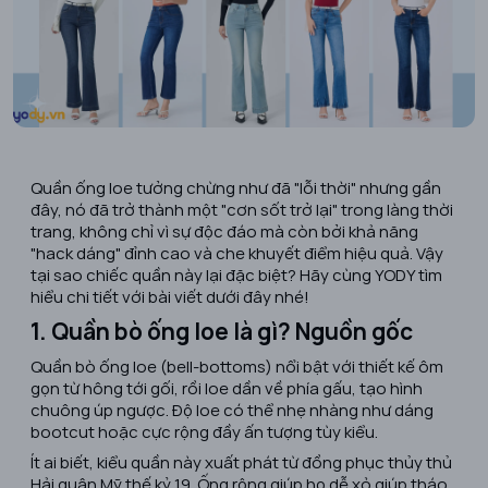
Quần ống loe tưởng chừng như đã "lỗi thời" nhưng gần
đây, nó đã trở thành một "cơn sốt trở lại" trong làng thời
trang, không chỉ vì sự độc đáo mà còn bởi khả năng
"hack dáng" đỉnh cao và che khuyết điểm hiệu quả. Vậy
tại sao chiếc quần này lại đặc biệt? Hãy cùng YODY tìm
hiểu chi tiết với bài viết dưới đây nhé!
1. Quần bò ống loe là gì? Nguồn gốc
Quần bò ống loe (bell-bottoms) nổi bật với thiết kế ôm
gọn từ hông tới gối, rồi loe dần về phía gấu, tạo hình
chuông úp ngược. Độ loe có thể nhẹ nhàng như dáng
bootcut hoặc cực rộng đầy ấn tượng tùy kiểu.
Ít ai biết, kiểu quần này xuất phát từ đồng phục thủy thủ
Hải quân Mỹ thế kỷ 19. Ống rộng giúp họ dễ xỏ giúp tháo