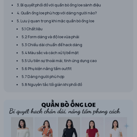
3. Bí quyết phối đồ với quần bò ống loe sành điệu
4. Quần ống loe phù hợp với dáng người nào?
​5. Lưu ý quan trọng khi mặc quần bò ống loe
5.1 Chất liệu
5.2 Form dáng và độ loe vừa phải
5.3 Chiều dài chuẩn để hack dáng
5.4 Màu sắc và cách xử lý bề mặt
5.5 Ưu tiên sự thoải mái, tính ứng dụng cao
5.6 Phụ kiện nâng tầm outfit
5.7 Dáng người phù hợp
5.8 Nguyên tắc tối giản khi phối đồ