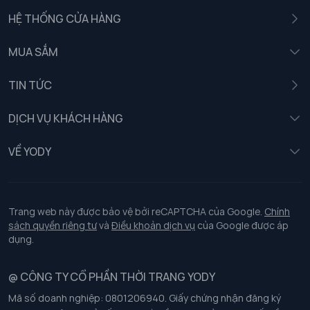
HỆ THỐNG CỬA HÀNG
MUA SẮM
Nam
TIN TỨC
Nữ
DỊCH VỤ KHÁCH HÀNG
Trẻ em
Chính sách khách hàng thân thiết
VỀ YODY
Đồng phục
Chính sách đổi trả
Giới thiệu
Chính sách bảo vệ dữ liệu cá nhân
Tuyển dụng
Trang web này được bảo vệ bởi reCAPTCHA của Google.
Chính
sách quyền riêng tư
và
Điều khoản dịch vụ
của Google được áp
Chính sách thanh toán, giao nhận
dụng.
Chính sách chất lượng và an toàn sức khoẻ nghề nghiệp
@ CÔNG TY CỔ PHẦN THỜI TRANG YODY
Mã số doanh nghiệp: 0801206940. Giấy chứng nhận đăng ký
Chính sách đơn đồng phục