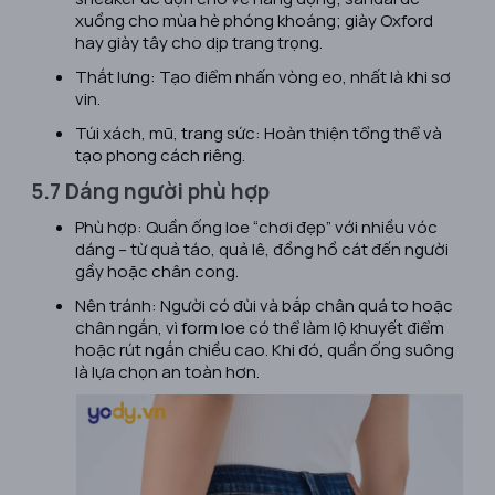
xuồng cho mùa hè phóng khoáng; giày Oxford
hay giày tây cho dịp trang trọng.
Thắt lưng
: Tạo điểm nhấn vòng eo, nhất là khi sơ
vin.
Túi xách, mũ, trang sức
: Hoàn thiện tổng thể và
tạo phong cách riêng.
5.7 Dáng người phù hợp
Phù hợp
: Quần ống loe “chơi đẹp” với nhiều vóc
dáng – từ quả táo, quả lê, đồng hồ cát đến người
gầy hoặc chân cong.
Nên tránh
: Người có đùi và bắp chân quá to hoặc
chân ngắn, vì form loe có thể làm lộ khuyết điểm
hoặc rút ngắn chiều cao. Khi đó, quần ống suông
là lựa chọn an toàn hơn.