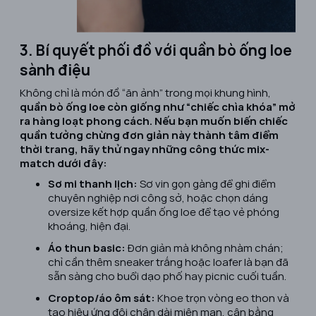
3. Bí quyết phối đồ với quần bò ống loe
sành điệu
Không chỉ là món đồ “ăn ảnh” trong mọi khung hình,
quần bò ống loe còn giống như “chiếc chìa khóa” mở
ra hàng loạt phong cách. Nếu bạn muốn biến chiếc
quần tưởng chừng đơn giản này thành tâm điểm
thời trang, hãy thử ngay những công thức mix-
match dưới đây:
Sơ mi thanh lịch:
Sơ vin gọn gàng để ghi điểm
chuyên nghiệp nơi công sở, hoặc chọn dáng
oversize kết hợp quần ống loe để tạo vẻ phóng
khoáng, hiện đại.
Áo thun basic:
Đơn giản mà không nhàm chán;
chỉ cần thêm sneaker trắng hoặc loafer là bạn đã
sẵn sàng cho buổi dạo phố hay picnic cuối tuần.
Croptop/áo ôm sát:
Khoe trọn vòng eo thon và
tạo hiệu ứng đôi chân dài miên man, cân bằng