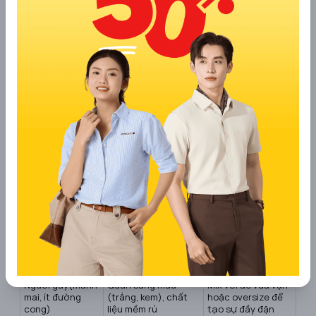
Dáng người
Mẹo phối đồ tôn dáng
ống loe phù hợp
Chọn quần dài vừa
Kết hợp với giày
Người nấm
phải, không quá dài
cao gót hoặc
lùn(chiều cao
để tránh bị “nuốt
ankle boots để kéo
khiêm tốn)
chửng”
dài chân
Thân hình quả
Phối với giày cao
Quần loe từ gối trở
táo(vai rộng,
gót mũi nhọn giúp
xuống, phần đùi ôm
bụng lớn, chân
chân thon và dài
vừa vặn
nhỏ)
hơn
Kết hợp áo dáng
Thân hình quả
Quần cạp cao, loe
suông hoặc
lê(hông to, đùi
tập trung ở phía
croptop để tôn
to)
dưới
vòng eo
Thân hình đồng
Mix áo ngắn, ôm
hồ cát(eo thon,
Hợp với mọi kiểu
sát để tôn đường
vai và hông cân
quần ống loe
cong
đối)
Người gầy(mảnh
Quần sáng màu
Mix với áo vừa vặn
mai, ít đường
(trắng, kem), chất
hoặc oversize để
cong)
liệu mềm rủ
tạo sự đầy đặn