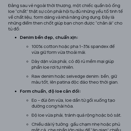
Đằng sau vẻ ngoài thời thượng, một chiếc quần bò ống
loe “chất” thật sự còn phải hội tụ đủ những yếu tố tinh tế
về chất liệu, form dáng và khả năng ứng dụng. Đây là
những điểm then chốt giúp bạn chọn được “chân ái” cho
tủ đồ:
Denim bền đẹp, chuẩn xịn:
100% cotton hoặc pha 1–3% spandex để
vừa giữ form vừa thoải mái.
Dày dặn vừa phải, có độ rủ mềm mại giúp
phần loe rơi tự nhiên.
Raw denim hoặc selvedge denim: bền, giữ
màu tốt, lên patina độc đáo theo thời gian.
Form chuẩn, độ loe cân đối:
Eo – đùi ôm vừa, loe dần từ gối xuống tạo
đường cong hài hòa.
Độ loe vừa phải, tránh quá rộng hoặc bó sát.
Chiều dài lý tưởng: gấu chạm nhẹ hoặc phủ
mắt cá, che phần lớn giày để “ăn gian” chiều