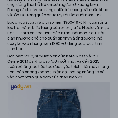
ủng, đồng thời hỗ trợ khi cứu người rơi xuống biển.
Phong cách này lan sang nhiều lực lượng hải quân khác
và tồn tại trong quân phục Mỹ tới tận cuối năm 1998.
Bước ngoặt xảy ra ở thập niên 1960–1970 khi quần ống
loe trở thành biểu tượng của phong trào Hippie và nhạc
Rock – đại diện cho tinh thần tự do, nổi loạn. Sau thời
gian nhường chỗ cho quần skinny và ống suông, nó
quay lại vào những năm 1990 với dáng bootcut, tinh
giản hơn.
Đến năm 2012, sự xuất hiện của Kate Moss và BST
Celine 2013 đã khơi dậy “cơn sốt” mới. Và đến 2025,
quần bò ống loe tiếp tục được yêu thích – lần này mang
tinh thần phóng khoáng, hiện đại, nhưng không sa đà
vào chất retro quá đậm của thập niên 70.