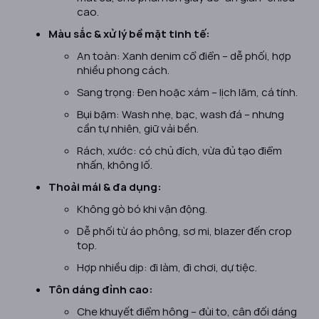
cao.
Màu sắc & xử lý bề mặt tinh tế:
An toàn: Xanh denim cổ điển – dễ phối, hợp
nhiều phong cách.
Sang trọng: Đen hoặc xám – lịch lãm, cá tính.
Bụi bặm: Wash nhẹ, bạc, wash đá – nhưng
cần tự nhiên, giữ vải bền.
Rách, xước: có chủ đích, vừa đủ tạo điểm
nhấn, không lố.
Thoải mái & đa dụng:
Không gò bó khi vận động.
Dễ phối từ áo phông, sơ mi, blazer đến crop
top.
Hợp nhiều dịp: đi làm, đi chơi, dự tiệc.
Tôn dáng đỉnh cao:
Che khuyết điểm hông – đùi to, cân đối dáng