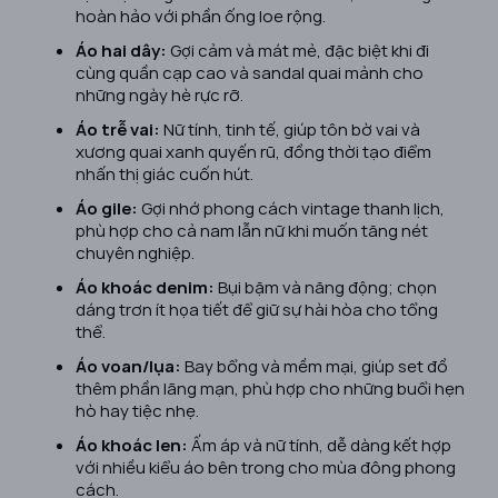
hoàn hảo với phần ống loe rộng.
Áo hai dây:
Gợi cảm và mát mẻ, đặc biệt khi đi
cùng quần cạp cao và sandal quai mảnh cho
những ngày hè rực rỡ.
Áo trễ vai:
Nữ tính, tinh tế, giúp tôn bờ vai và
xương quai xanh quyến rũ, đồng thời tạo điểm
nhấn thị giác cuốn hút.
Áo gile:
Gợi nhớ phong cách vintage thanh lịch,
phù hợp cho cả nam lẫn nữ khi muốn tăng nét
chuyên nghiệp.
Áo khoác denim:
Bụi bặm và năng động; chọn
dáng trơn ít họa tiết để giữ sự hài hòa cho tổng
thể.
Áo voan/lụa:
Bay bổng và mềm mại, giúp set đồ
thêm phần lãng mạn, phù hợp cho những buổi hẹn
hò hay tiệc nhẹ.
Áo khoác len:
Ấm áp và nữ tính, dễ dàng kết hợp
với nhiều kiểu áo bên trong cho mùa đông phong
cách.