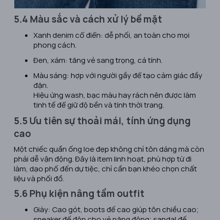
5.4 Màu sắc và cách xử lý bề mặt
Xanh denim cổ điển
: dễ phối, an toàn cho mọi
phong cách.
Đen, xám
: tăng vẻ sang trọng, cá tính.
Màu sáng
: hợp với người gầy để tạo cảm giác đầy
đặn.
Hiệu ứng wash, bạc màu hay rách nên được làm
tinh tế để giữ độ bền và tính thời trang.
5.5 Ưu tiên sự thoải mái, tính ứng dụng
cao
Một chiếc quần ống loe đẹp không chỉ tôn dáng mà còn
phải dễ vận động. Đây là item linh hoạt, phù hợp từ đi
làm, dạo phố đến dự tiệc, chỉ cần bạn khéo chọn chất
liệu và phối đồ.
5.6 Phụ kiện nâng tầm outfit
Giày
: Cao gót, boots đế cao giúp tôn chiều cao;
sneaker đế độn cho vẻ năng động; sandal đế