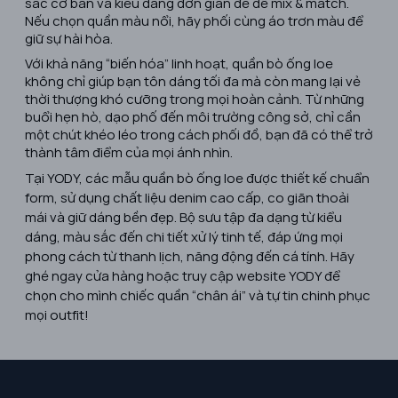
sắc cơ bản và kiểu dáng đơn giản để dễ mix & match.
Nếu chọn quần màu nổi, hãy phối cùng áo trơn màu để
giữ sự hài hòa.
Với khả năng “biến hóa” linh hoạt,
quần bò ống loe
không chỉ giúp bạn tôn dáng tối đa mà còn mang lại vẻ
thời thượng khó cưỡng trong mọi hoàn cảnh. Từ những
buổi hẹn hò, dạo phố đến môi trường công sở, chỉ cần
một chút khéo léo trong cách phối đồ, bạn đã có thể trở
thành tâm điểm của mọi ánh nhìn.
Tại
YODY
, các mẫu quần bò ống loe được thiết kế chuẩn
form, sử dụng chất liệu denim cao cấp, co giãn thoải
mái và giữ dáng bền đẹp. Bộ sưu tập đa dạng từ kiểu
dáng, màu sắc đến chi tiết xử lý tinh tế, đáp ứng mọi
phong cách từ thanh lịch, năng động đến cá tính. Hãy
ghé ngay cửa hàng hoặc truy cập website YODY để
chọn cho mình chiếc quần “chân ái” và tự tin chinh phục
mọi outfit!