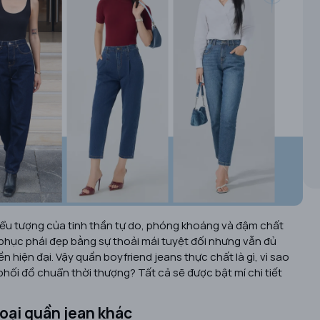
biểu tượng của tinh thần tự do, phóng khoáng và đậm chất
phục phái đẹp bằng sự thoải mái tuyệt đối nhưng vẫn đủ
ền hiện đại. Vậy quần boyfriend jeans thực chất là gì, vì sao
phối đồ chuẩn thời thượng? Tất cả sẽ được bật mí chi tiết
loại quần jean khác