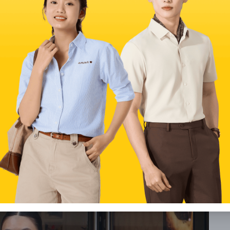
nữ chuẩn thời trang
omboy? Thực tế, chỉ cần thay đổi áo và giày, item này có
 lịch, nữ tính bất ngờ. Dưới đây là những công thức mix &
ốt.
như Hailey Bieber “lăng xê” nhiệt tình. Áo crop-top giúp
ừ đó cân bằng hoàn hảo với phom quần rộng của quần bò
 ánh kim hoặc khoác ngoài một chiếc blazer dáng rộng để