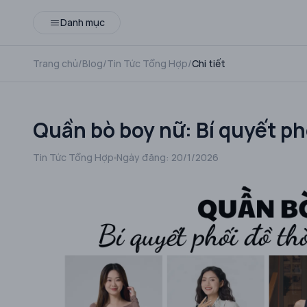
Danh mục
Trang chủ
/
Blog
/
Tin Tức Tổng Hợp
/
Chi tiết
Quần bò boy nữ: Bí quyết ph
Tin Tức Tổng Hợp
Ngày đăng:
20/1/2026