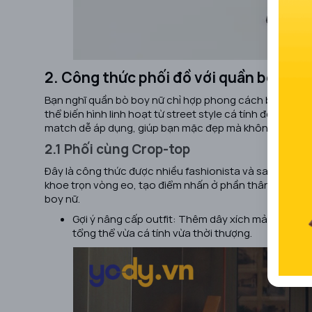
2. Công thức phối đồ với quần bò boy 
Bạn nghĩ quần bò boy nữ chỉ hợp phong cách bụi bặm, t
thể biến hình linh hoạt từ street style cá tính đến thanh
match dễ áp dụng, giúp bạn mặc đẹp mà không lo lỗi m
2.1 Phối cùng Crop-top
Đây là công thức được nhiều fashionista và sao quốc tế 
khoe trọn vòng eo, tạo điểm nhấn ở phần thân trên, t
boy nữ.
Gợi ý nâng cấp outfit: Thêm dây xích mảnh, nhẫn
tổng thể vừa cá tính vừa thời thượng.