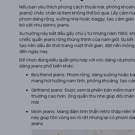
Nếu bạn yêu thích phong cách thoải mái, phóng khoán
jeans)
chắc chắn là item không thể bỏ qua. Lấy cảm hứn
phom dáng rộng, suông nhẹ hoặc baggy, tạo cảm giác d
bó sát như skinny jeans.
Xu hướng này bắt đầu gây chú ý từ những năm 1960, kh
chiếc quần jeans rộng thùng thình của nam giới. Sự kết
tạo nên dấu ấn thời trang vượt thời gian, đặt nền móng
đến ngày nay.
Để chọn đúng kiểu quần phù hợp với vóc dáng và phong 
dáng jeans phổ biến khác:
Boyfriend jeans: Phom rộng, dáng suông hoặc ba
mang hơi hướng nam tính, phóng khoáng, tạo cảm
Girlfriend jeans: Được xem là phiên bản mềm mại
thường cao hơn, ống quần thu nhẹ giúp đôi chân
mái.
Mom jeans: Mang đậm tinh thần retro thập niên 90 
này giúp tôn vòng eo rõ rệt nhưng lại có phom dán
jeans.