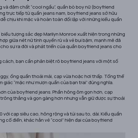
g và đậm chất “cool ngầu”,
quần bò boy nữ (boyfriend
g trực tiếp từ quần jeans nam, boyfriend jeans sở hữu
ễ chịu khi mặc và hoàn toàn đối lập với những kiểu quần
i biểu tượng sắc đẹp Marilyn Monroe xuất hiện trong những
 hợp giữa nét nữ tính quyến rũ và vẻ bụi bặm, mạnh mẽ đã
 cho sự ra đời và phát triển của quần boyfriend jeans cho
cách, bạn cần phân biệt rõ boyfriend jeans với một số
ggy, ống quần thoải mái, cạp vừa hoặc hơi thấp. Tổng thể
 giác “mặc như mượn quần của bạn trai” đúng nghĩa.
 hơn của boyfriend jeans. Phần hông ôm gọn hơn, cạp
 trông thẳng và gọn gàng hơn nhưng vẫn giữ được sự thoải
với cạp siêu cao, hông rộng và túi sau to, dài. Kiểu quần
g cổ điển, khác hẳn vẻ “cool” hiện đại của boyfriend