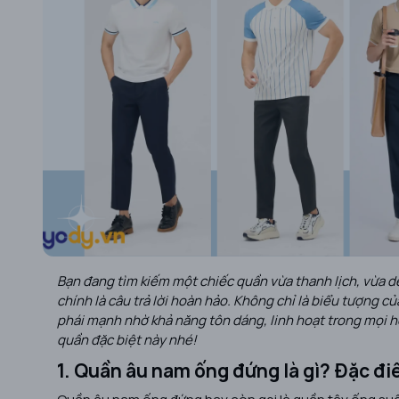
Bạn đang tìm kiếm một chiếc quần vừa thanh lịch, vừa d
chính là câu trả lời hoàn hảo. Không chỉ là biểu tượng c
phái mạnh nhờ khả năng tôn dáng, linh hoạt trong mọi h
quần đặc biệt này nhé!
1. Quần âu nam ống đứng là gì? Đặc đ
Quần âu nam ống đứng hay còn gọi là quần tây ống suô