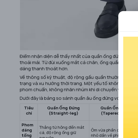
Điểm nhận diện dễ thấy nhất của quần ống đứng là ph
thoải mái. Từ đùi xuống mắt cá chân, ống quần được gi
dáng thanh thoát hơn.
Về thông số kỹ thuật, độ rộng gấu quần thường dao độ
trạng và xu hướng thời trang. Một yếu tố không thể th
phom chuẩn, không nhăn nhúm khi di chuyển và góp phầ
Dưới đây là bảng so sánh quần âu ống đứng với các loạ
Tiêu
Quần Ống Đứng
Quần Ống Côn
chí
(Straight-leg)
(Tapered-leg)
Phom
Thẳng từ hông đến mắt
dáng
Ôm vừa phần đùi, thu
cá, độ rộng ống giữ
tổng
nhỏ dần về phía mắt cá
nguyên