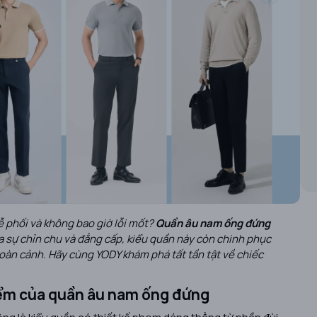
ễ phối và không bao giờ lỗi mốt?
Quần âu nam ống đứng
ủa sự chỉn chu và đẳng cấp, kiểu quần này còn chinh phục
oàn cảnh. Hãy cùng YODY khám phá tất tần tật về chiếc
iểm của quần âu nam ống đứng
ng là kiểu quần có thiết kế phom dáng thẳng từ phần đùi