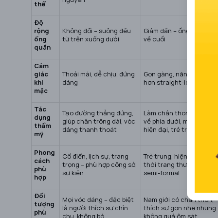
thể
Độ
rộng
Không đổi – suông đều
Giảm dần – ống nhỏ dần
ống
từ trên xuống dưới
về cuối
quần
Cảm
giác
Thoải mái, dễ chịu, đứng
Gọn gàng, năng động
khi
dáng
hơn straight-leg
mặc
Tác
Tạo đường thẳng đứng,
Làm chân thon gọn dần
dụng
giúp chân trông dài, vóc
về phía dưới, mang lại vẻ
thẩm
dáng thanh thoát
hiện đại, trẻ trung
mỹ
Phong
Cổ điển, lịch sự, trang
Trẻ trung, hiện đại – hợp
cách
trọng – phù hợp công sở,
thời trang thường ngày,
phù
sự kiện
semi-formal
hợp
Đối
Mọi vóc dáng – đặc biệt
Nam giới có chân thon,
tượng
là người thích sự chỉn
thích sự gọn nhẹ nhưng
phù
chu, không bó
không quá ôm sát