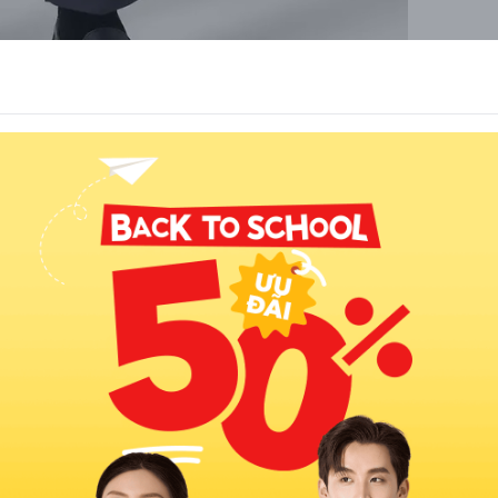
ần hông và đùi ôm nhẹ nhàng, tạo cảm giác vừa vặn mà vẫn
ữ thẳng, không thu hẹp, giúp đôi chân trông dài hơn và vóc
ng từ 16–22 cm, có thể điều chỉnh tùy vào chiều cao, thể
iếu chính là đường ly giữa ống quần giúp ống quần luôn giữ
n định hình phong cách lịch thiệp cho người mặc.
i quần khác:
​Quần Slim-fit
Quần Baggy
Ôm sát đường nét cơ thể
Rộng rãi toàn bộ: từ hông, đùi
nhưng không bó như skinny,
đến ống quần
thon gọn hơn straight-leg