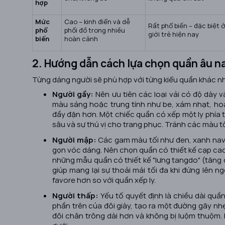
hợp
Mức
Cao – kinh điển và dễ
Rất phổ biến – đặc biệt 
phổ
phối đồ trong nhiều
giới trẻ hiện nay
biến
hoàn cảnh
2. Hướng dẫn cách lựa chọn quần âu 
Từng dáng người sẽ phù hợp với từng kiểu quần khác nh
Người gầy:
Nên ưu tiên các loại vải có độ dày
màu sáng hoặc trung tính như be, xám nhạt, hoặ
đầy đặn hơn. Một chiếc quần có xếp một ly phía 
sâu và sự thú vị cho trang phục. Tránh các màu t
Người mập:
Các gam màu tối như đen, xanh navy
gọn vóc dáng. Nên chọn quần có thiết kế cạp cao 
những mẫu quần có thiết kế "lưng tangdo" (tăng đ
giúp mang lại sự thoải mái tối đa khi đứng lên n
favore hơn so với quần xếp ly.
Người thấp:
Yếu tố quyết định là chiều dài quầ
phần trên của đôi giày, tạo ra một đường gãy nhẹ
đôi chân trông dài hơn và không bị luộm thuộm.