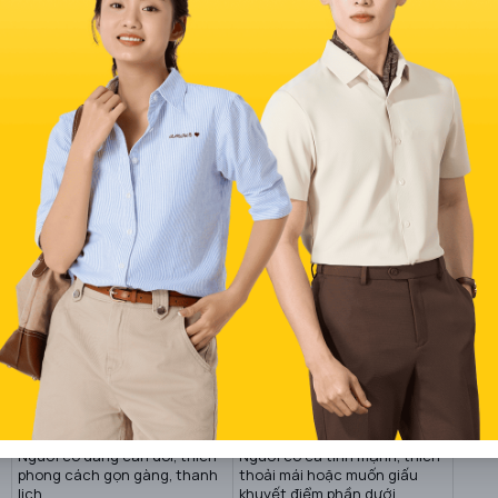
Hơi ôm – có thể suông nhẹ
Rất rộng – ống thụng, đặc
nhưng tổng thể vẫn gọn
biệt ở phần hông và đùi
Gọn gàng, tôn dáng, nhưng
Rộng rãi, thoáng mát, tự do
vẫn có sự ôm nhẹ
chuyển động
Tôn dáng rõ nét, đặc biệt phù
Che khuyết điểm hiệu quả,
hợp người có dáng người cân
tạo phong cách cá tính hoặc
đối
streetwear
Thời trang công sở hiện đại,
Street style, thời trang tự do,
casual lịch lãm
phá cách
Người có dáng cân đối, thích
Người có cá tính mạnh, thích
phong cách gọn gàng, thanh
thoải mái hoặc muốn giấu
lịch
khuyết điểm phần dưới