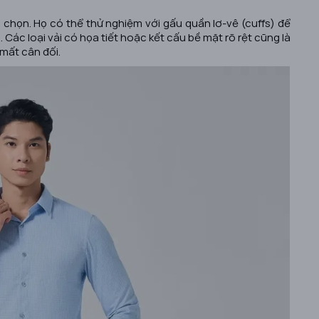
a chọn. Họ có thể thử nghiệm với gấu quần lơ-vê (cuffs) để
Các loại vải có họa tiết hoặc kết cấu bề mặt rõ rệt cũng là
 mất cân đối.