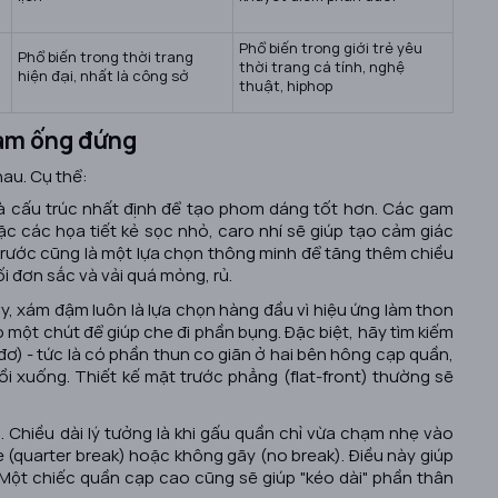
Phổ biến trong giới trẻ yêu
ở
Phổ biến trong thời trang
thời trang cá tính, nghệ
hiện đại, nhất là công sở
thuật, hiphop
nam ống đứng
au. Cụ thể:
 và cấu trúc nhất định để tạo phom dáng tốt hơn. Các gam
c các họa tiết kẻ sọc nhỏ, caro nhí sẽ giúp tạo cảm giác
trước cũng là một lựa chọn thông minh để tăng thêm chiều
ối đơn sắc và vải quá mỏng, rủ.
, xám đậm luôn là lựa chọn hàng đầu vì hiệu ứng làm thon
một chút để giúp che đi phần bụng. Đặc biệt, hãy tìm kiếm
ơ) - tức là có phần thun co giãn ở hai bên hông cạp quần,
gồi xuống. Thiết kế mặt trước phẳng (flat-front) thường sẽ
n. Chiều dài lý tưởng là khi gấu quần chỉ vừa chạm nhẹ vào
 (quarter break) hoặc không gãy (no break). Điều này giúp
 Một chiếc quần cạp cao cũng sẽ giúp "kéo dài" phần thân