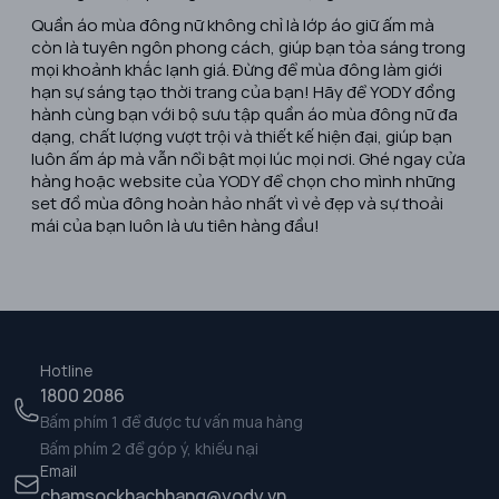
Quần áo mùa đông nữ không chỉ là lớp áo giữ ấm mà
còn là tuyên ngôn phong cách, giúp bạn tỏa sáng trong
mọi khoảnh khắc lạnh giá. Đừng để mùa đông làm giới
hạn sự sáng tạo thời trang của bạn! Hãy để YODY đồng
hành cùng bạn với bộ sưu tập quần áo mùa đông nữ đa
dạng, chất lượng vượt trội và thiết kế hiện đại, giúp bạn
luôn ấm áp mà vẫn nổi bật mọi lúc mọi nơi. Ghé ngay cửa
hàng hoặc website của YODY để chọn cho mình những
set đồ mùa đông hoàn hảo nhất vì vẻ đẹp và sự thoải
mái của bạn luôn là ưu tiên hàng đầu!
Hotline
1800 2086
Bấm phím 1 để được tư vấn mua hàng
Bấm phím 2 để góp ý, khiếu nại
Email
chamsockhachhang@yody.vn