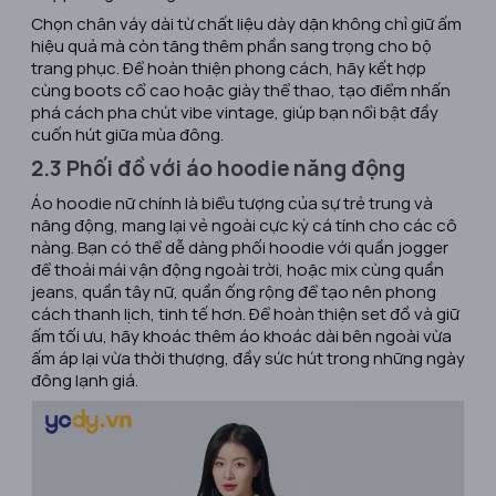
Chọn chân váy dài từ chất liệu dày dặn không chỉ giữ ấm
hiệu quả mà còn tăng thêm phần sang trọng cho bộ
trang phục. Để hoàn thiện phong cách, hãy kết hợp
cùng boots cổ cao hoặc giày thể thao, tạo điểm nhấn
phá cách pha chút vibe vintage, giúp bạn nổi bật đầy
cuốn hút giữa mùa đông.
2.3 Phối đồ với áo hoodie năng động
Áo hoodie nữ chính là biểu tượng của sự trẻ trung và
năng động, mang lại vẻ ngoài cực kỳ cá tính cho các cô
nàng. Bạn có thể dễ dàng phối hoodie với quần jogger
để thoải mái vận động ngoài trời, hoặc mix cùng quần
jeans, quần tây nữ, quần ống rộng để tạo nên phong
cách thanh lịch, tinh tế hơn. Để hoàn thiện set đồ và giữ
ấm tối ưu, hãy khoác thêm áo khoác dài bên ngoài vừa
ấm áp lại vừa thời thượng, đầy sức hút trong những ngày
đông lạnh giá.