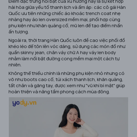
Điểm đặc trưng nổi bật của xu hướng này là sự kết hợp
hài hòa giữa yếu tố thanh lịch và ấm áp: các cô gái Hàn
Quốc ưu tiên những chiếc áo khoác trench coat nhẹ
nhàng hay áo len oversized mềm mại, phối hợp cùng
phụ kiện như khăn quàng cổ, mũ len để tạo điểm nhấn
ấn tượng.
Ngoài ra, thời trang Hàn Quốc luôn đề cao việc phối đồ
khéo léo để tôn lên vóc dáng, sử dụng các món đồ như
quần skinny jean, chân váy chữ A hay váy len body
nhằm làm nổi bật đường cong mềm mại một cách tự
nhiên.
Không thể thiếu chính là những phụ kiện nhỏ nhưng có
võ như boots cao cổ, túi xách thanh lịch, khăn quàng,
tất chân và găng tay, được xem như "vũ khí bí mật" giúp
hoàn thiện và nâng tầm phong cách mùa đông.