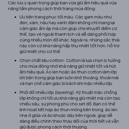
Các lưu ý quan trọng giúp bạn vừa giữ ấm hiệu quả vừa
nâng tầm phong cách thời trang mùa đông:
Ưu tiên trang phục tối màu: Các gam màu như
đen, xám, nâu hay xanh đậm không chỉ mang lại
cảm giác ấm áp mà còn giúp che khuyết điểm cơ
thể, tạo vẻ ngoài thanh lịch và dễ dàng phối hợp
cùng nhiều món đồ khác. Ngoài ra, những sắc thái
này còn có khả năng hấp thụ nhiệt tốt hơn, hỗ trợ
giữ nhiệt cho cơ thể.
Chọn chất liệu cotton: Cotton là lựa chọn lý tưởng
cho mùa đông nhờ khả năng giữ nhiệt tốt và hút
ẩm hiệu quả. Áo len hoặc áo thun cotton làm lớp
lót bên trong giúp bạn luôn khô thoáng, thoải mái
và hạn chế cảm giác bí bách khi mặc nhiều lớp.
Phối đồ nhiều lớp (layering): Kỹ thuật mặc chồng
lớp không chỉ tối ưu khả năng giữ nhiệt mà còn tạo
chiều sâu, sự phong phú cho set đồ. Bạn có thể
linh hoạt kết hợp áo thun mỏng bên trong, áo len
nhẹ ở giữa và áo khoác dày bên ngoài, giúp dễ
dàng điều chỉnh theo thay đổi của thời tiết và vẫn
giữ được phong cách thời thượng.