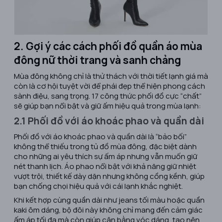
2. Gợi ý các cách phối đồ quần áo mùa
đông nữ thời trang và sanh chảng
Mùa đông không chỉ là thử thách với thời tiết lạnh giá mà
còn là cơ hội tuyệt vời để phái đẹp thể hiện phong cách
sành điệu, sang trọng. 17 công thức phối đồ cực “chất”
sẽ giúp bạn nổi bật và giữ ấm hiệu quả trong mùa lạnh:
2.1 Phối đồ với áo khoác phao và quần dài
Phối đồ với áo khoác phao và quần dài là “bảo bối”
không thể thiếu trong tủ đồ mùa đông, đặc biệt dành
cho những ai yêu thích sự ấm áp nhưng vẫn muốn giữ
nét thanh lịch. Áo phao nổi bật với khả năng giữ nhiệt
vượt trội, thiết kế dày dặn nhưng không cồng kềnh, giúp
bạn chống chọi hiệu quả với cái lạnh khắc nghiệt.
Khi kết hợp cùng quần dài như jeans tối màu hoặc quần
kaki ôm dáng, bộ đôi này không chỉ mang đến cảm giác
ấm áp tối đa mà còn giúp cân bằng vóc dáng, tạo nên