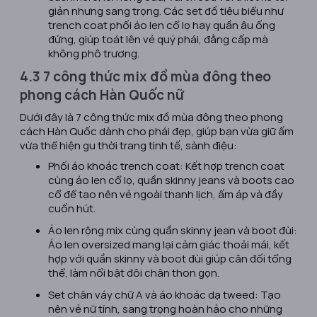
giản nhưng sang trọng. Các set đồ tiêu biểu như
trench coat phối áo len cổ lọ hay quần âu ống
đứng, giúp toát lên vẻ quý phái, đẳng cấp mà
không phô trương.
4.3 7 công thức mix đồ mùa đông theo
phong cách Hàn Quốc nữ
Dưới đây là 7 công thức mix đồ mùa đông theo phong
cách Hàn Quốc dành cho phái đẹp, giúp bạn vừa giữ ấm
vừa thể hiện gu thời trang tinh tế, sành điệu:
Phối áo khoác trench coat: Kết hợp trench coat
cùng áo len cổ lọ, quần skinny jeans và boots cao
cổ để tạo nên vẻ ngoài thanh lịch, ấm áp và đầy
cuốn hút.
Áo len rộng mix cùng quần skinny jean và boot đùi:
Áo len oversized mang lại cảm giác thoải mái, kết
hợp với quần skinny và boot đùi giúp cân đối tổng
thể, làm nổi bật đôi chân thon gọn.
Set chân váy chữ A và áo khoác dạ tweed: Tạo
nên vẻ nữ tính, sang trọng hoàn hảo cho những