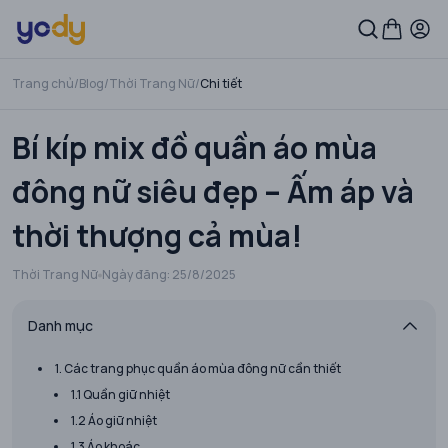
Trang chủ
/
Blog
/
Thời Trang Nữ
/
Chi tiết
Bí kíp mix đồ quần áo mùa
đông nữ siêu đẹp – Ấm áp và
thời thượng cả mùa!
Thời Trang Nữ
Ngày đăng:
25/8/2025
Danh mục
1. Các trang phục quần áo mùa đông nữ cần thiết
1.1 Quần giữ nhiệt
1.2 Áo giữ nhiệt
1.3 Áo khoác