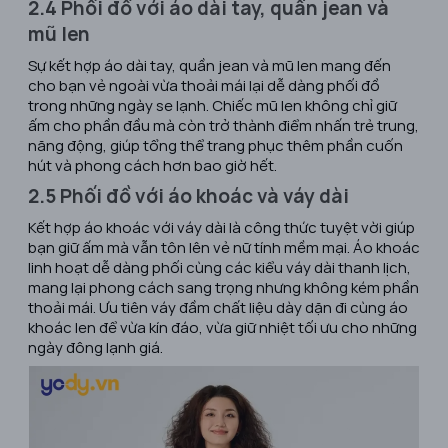
2.4 Phối đồ với áo dài tay, quần jean và
mũ len
Sự kết hợp áo dài tay, quần jean và mũ len mang đến
cho bạn vẻ ngoài vừa thoải mái lại dễ dàng phối đồ
trong những ngày se lạnh. Chiếc mũ len không chỉ giữ
ấm cho phần đầu mà còn trở thành điểm nhấn trẻ trung,
năng động, giúp tổng thể trang phục thêm phần cuốn
hút và phong cách hơn bao giờ hết.
2.5 Phối đồ với áo khoác và váy dài
Kết hợp áo khoác với váy dài là công thức tuyệt vời giúp
bạn giữ ấm mà vẫn tôn lên vẻ nữ tính mềm mại. Áo khoác
linh hoạt dễ dàng phối cùng các kiểu váy dài thanh lịch,
mang lại phong cách sang trọng nhưng không kém phần
thoải mái. Ưu tiên váy đầm chất liệu dày dặn đi cùng áo
khoác len để vừa kín đáo, vừa giữ nhiệt tối ưu cho những
ngày đông lạnh giá.