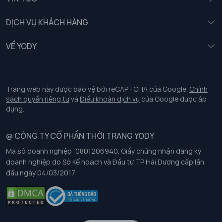
Nữ
DỊCH VỤ KHÁCH HÀNG
Trẻ em
Chính sách khách hàng thân thiết
VỀ YODY
Đồng phục
Chính sách đổi trả
Giới thiệu
Chính sách bảo vệ dữ liệu cá nhân
Tuyển dụng
Trang web này được bảo vệ bởi reCAPTCHA của Google.
Chính
sách quyền riêng tư
và
Điều khoản dịch vụ
của Google được áp
Chính sách thanh toán, giao nhận
dụng.
Chính sách chất lượng và an toàn sức khoẻ nghề nghiệp
@ CÔNG TY CỔ PHẦN THỜI TRANG YODY
Mã số doanh nghiệp: 0801206940. Giấy chứng nhận đăng ký
Chính sách đơn đồng phục
doanh nghiệp do Sở Kế hoạch và Đầu tư TP Hải Dương cấp lần
đầu ngày 04/03/2017
Hướng dẫn chọn kích thước