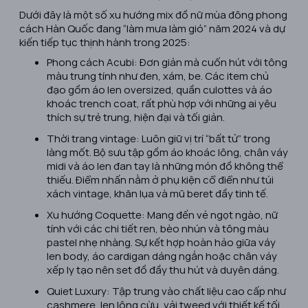
Dưới đây là một số xu hướng mix đồ nữ mùa đông phong
cách Hàn Quốc đang “làm mưa làm gió” năm 2024 và dự
kiến tiếp tục thịnh hành trong 2025:
Phong cách Acubi: Đơn giản mà cuốn hút với tông
màu trung tính như đen, xám, be. Các item chủ
đạo gồm áo len oversized, quần culottes và áo
khoác trench coat, rất phù hợp với những ai yêu
thích sự trẻ trung, hiện đại và tối giản.
Thời trang vintage: Luôn giữ vị trí “bất tử” trong
làng mốt. Bộ sưu tập gồm áo khoác lông, chân váy
midi và áo len đan tay là những món đồ không thể
thiếu. Điểm nhấn nằm ở phụ kiện cổ điển như túi
xách vintage, khăn lụa và mũ beret đầy tinh tế.
Xu hướng Coquette: Mang đến vẻ ngọt ngào, nữ
tính với các chi tiết ren, bèo nhún và tông màu
pastel nhẹ nhàng. Sự kết hợp hoàn hảo giữa váy
len body, áo cardigan dáng ngắn hoặc chân váy
xếp ly tạo nên set đồ đầy thu hút và duyên dáng.
Quiet Luxury: Tập trung vào chất liệu cao cấp như
cashmere, len lông cừu, vải tweed với thiết kế tối