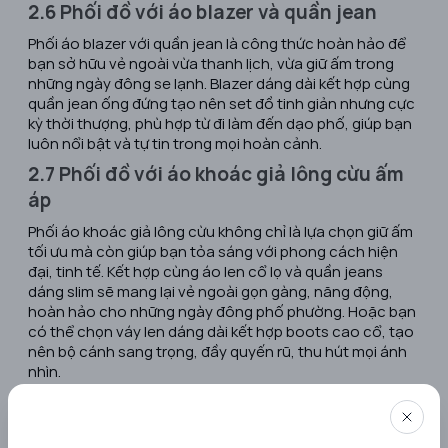
2.6 Phối đồ với áo blazer và quần jean
Phối áo blazer với quần jean là công thức hoàn hảo để
bạn sở hữu vẻ ngoài vừa thanh lịch, vừa giữ ấm trong
những ngày đông se lạnh. Blazer dáng dài kết hợp cùng
quần jean ống đứng tạo nên set đồ tinh giản nhưng cực
kỳ thời thượng, phù hợp từ đi làm đến dạo phố, giúp bạn
luôn nổi bật và tự tin trong mọi hoàn cảnh.
2.7 Phối đồ với áo khoác giả lông cừu ấm
áp
Phối áo khoác giả lông cừu không chỉ là lựa chọn giữ ấm
tối ưu mà còn giúp bạn tỏa sáng với phong cách hiện
đại, tinh tế. Kết hợp cùng áo len cổ lọ và quần jeans
dáng slim sẽ mang lại vẻ ngoài gọn gàng, năng động,
hoàn hảo cho những ngày đông phố phường. Hoặc bạn
có thể chọn váy len dáng dài kết hợp boots cao cổ, tạo
nên bộ cánh sang trọng, đầy quyến rũ, thu hút mọi ánh
nhìn.