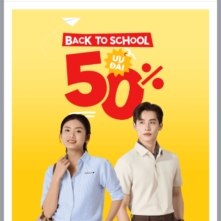
2.8 Phối đồ với các phụ kiện
Phụ kiện chính là “chìa khóa” để nâng tầm phong cách
mùa đông của bạn, biến bộ đồ đơn giản trở nên nổi bật
và cuốn hút hơn:
Khăn len mềm mại: Vừa giữ ấm hiệu quả, vừa tạo
điểm nhấn tinh tế khi kết hợp với áo khoác dáng
dài hoặc áo len cổ lọ, mang đến vẻ sang trọng, nữ
tính.
Mũ len: Bảo vệ đầu khỏi gió lạnh, đồng thời giúp
bạn trông trẻ trung, năng động và đầy sức sống.
Găng tay da hoặc len: Giữ ấm đôi tay, đồng thời
tôn lên sự quý phái và thanh lịch cho tổng thể
trang phục.
Túi xách phù hợp: Lựa chọn túi nhỏ gọn, kiểu dáng