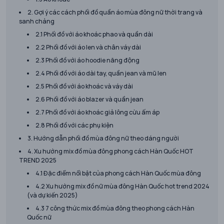
2. Gợi ý các cách phối đồ quần áo mùa đông nữ thời trang và
sanh chảng
2.1 Phối đồ với áo khoác phao và quần dài
2.2 Phối đồ với áo len và chân váy dài
2.3 Phối đồ với áo hoodie năng động
2.4 Phối đồ với áo dài tay, quần jean và mũ len
2.5 Phối đồ với áo khoác và váy dài
2.6 Phối đồ với áo blazer và quần jean
2.7 Phối đồ với áo khoác giả lông cừu ấm áp
2.8 Phối đồ với các phụ kiện
3. Hướng dẫn phối đồ mùa đông nữ theo dáng người
4. Xu hướng mix đồ mùa đông phong cách Hàn Quốc HOT
TREND 2025
4.1 Đặc điểm nổi bật của phong cách Hàn Quốc mùa đông
4.2 Xu hướng mix đồ nữ mùa đông Hàn Quốc hot trend 2024
(và dự kiến 2025)
4.3 7 công thức mix đồ mùa đông theo phong cách Hàn
Quốc nữ