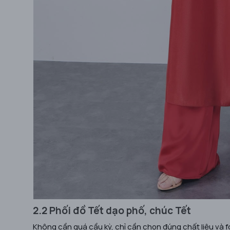
2.2 Phối đồ Tết dạo phố, chúc Tết
Không cần quá cầu kỳ, chỉ cần chọn đúng chất liệu và 