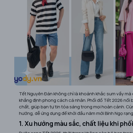
Tết Nguyên Đán không chỉ là khoảnh khắc sum vầy mà cò
khẳng định phong cách cá nhân. Phối đồ Tết 2026 nổi b
chất, giúp bạn tự tin tỏa sáng trong mọi hoàn cảnh. C
hướng, dễ ứng dụng để khởi đầu năm mới Bính Ngọ rạng 
1. Xu hướng màu sắc, chất liệu khi phố
Bước sang Tết 2026, thời trang không còn bó hẹp tron