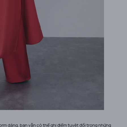
form dáng, bạn vẫn có thể ghi điểm tuyệt đối trong những