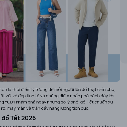
n là thời điểm lý tưởng để mỗi người lên đồ thật chỉn chu,
ật với vẻ đẹp tinh tế và những điểm nhấn phá cách đầy khí
ùng YODY khám phá ngay những gợi ý phối đồ Tết chuẩn xu
rỡ, may mắn và tràn đầy năng lượng tích cực.
i đồ Tết 2026
g gam đỏ truyền thống mà đa dạng hơn. Dưới đây là các xu