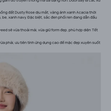
 hồng đất Dusty Rose dịu mắt, vàng ánh xanh Acacia thời
 be, xanh navy. Đặc biệt, sắc đen phối ren đang dẫn đầu
weed sẽ vừa thoải mái, vừa giữ form đẹp, phù hợp diện Tết
 vừa phải, ưu tiên tính ứng dụng cao để mặc đẹp xuyên suốt