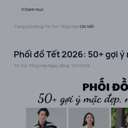
Danh mục
Trang chủ
/
Blog
/
Tin Tức Tổng Hợp
/
Chi tiết
Phối đồ Tết 2026: 50+ gợi ý 
Tin Tức Tổng Hợp
Ngày đăng:
12/1/2026