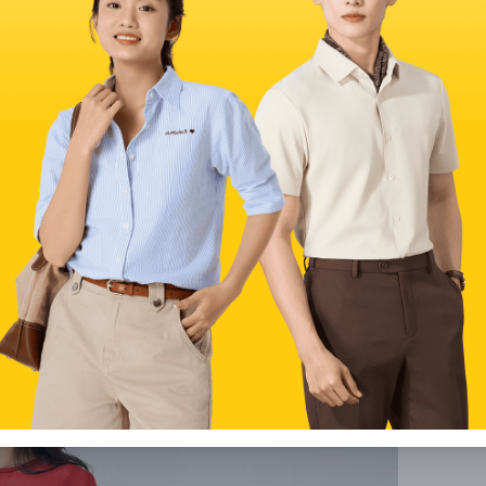
c nâng tầm rõ rệt về phong cách và chất liệu.
t với gam trầm như xanh rêu, tím mận, đỏ rượu vang đang
lỡ giúp tổng thể toát lên vẻ quyền lực, sắc sảo, đúng tinh
t hợp cùng túi cầm tay nhỏ, giày mũi nhọn là đã đủ nổi
áy
ọn quốc dân. Phối cùng quần lụa ống rộng giúp dáng người
hững cô nàng yêu nét mềm mại, áo dài cách tân kết hợp
n thống vừa hiện đại, rất phù hợp cho du xuân, đi lễ đầu