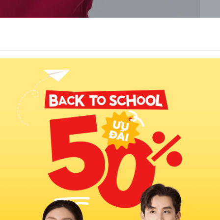
ang
năm 2026 chính là mùa vàng để phái đẹp thỏa sức biến hóa.
ng, các công thức phối đồ Tết cho nữ năm nay đều hướng