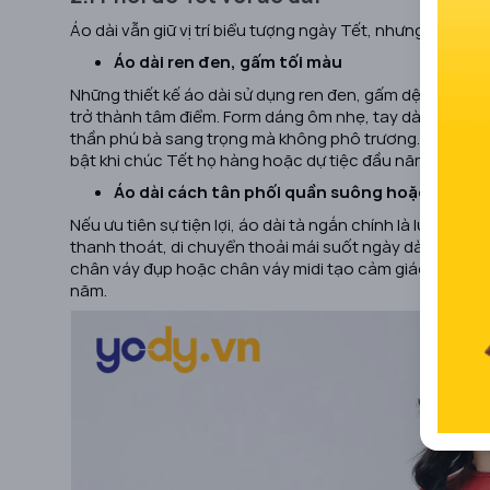
Áo dài vẫn giữ vị trí biểu tượng ngày Tết, nhưng đã đượ
Áo dài ren đen, gấm tối màu
Những thiết kế áo dài sử dụng ren đen, gấm dệt họa tiế
trở thành tâm điểm. Form dáng ôm nhẹ, tay dài hoặc tay 
thần phú bà sang trọng mà không phô trương. Chỉ cần kế
bật khi chúc Tết họ hàng hoặc dự tiệc đầu năm.
Áo dài cách tân phối quần suông hoặc chân v
Nếu ưu tiên sự tiện lợi, áo dài tà ngắn chính là lựa ch
thanh thoát, di chuyển thoải mái suốt ngày dài. Với n
chân váy đụp hoặc chân váy midi tạo cảm giác vừa truyề
năm.