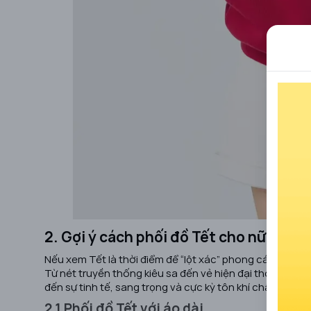
2. Gợi ý cách phối đồ Tết cho nữ cực s
Nếu xem Tết là thời điểm để “lột xác” phong cách, thì 
Từ nét truyền thống kiêu sa đến vẻ hiện đại thời thượ
đến sự tinh tế, sang trọng và cực kỳ tôn khí chất.
2.1 Phối đồ Tết với áo dài