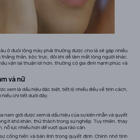
âu ở đuôi lông mày phải thường được cho là sẽ gặp nhiều
 thẳng thắn, bộc trực, đôi khi dễ làm mất lòng người khác.
u vận lại thuận lợi hơn, thường có gia đình hạnh phúc và
nam và nữ
c xem là dấu hiệu đặc biệt, tiết lộ nhiều điều về tính cách,
hiểu chi tiết dưới đây.
ủa nam giới được xem là dấu hiệu của sự kiên nhẫn và quyết
g ít khó khăn, thử thách trong sự nghiệp. Tuy nhiên, thay
ân, nỗ lực nhiều hơn để vượt qua rào cản.
 cống hiến và bản lĩnh trong quyết định. Chính nhờ tính