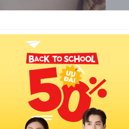
ới thường gắn liền với sự sung túc và khả năng đạt được vị
iền lành, tốt bụng và giàu tình cảm. Họ nhiệt tình, năng nổ
 thành thật và chân thành, những phẩm chất khiến họ trở