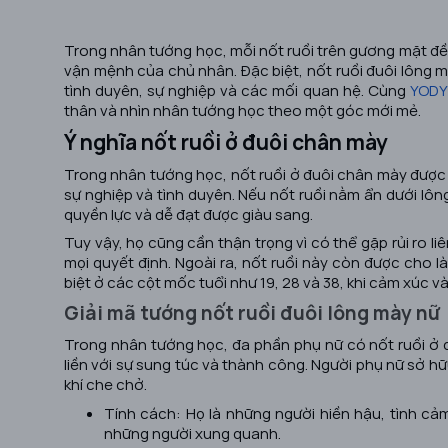
Trong nhân tướng học, mỗi nốt ruồi trên gương mặt đề
vận mệnh của chủ nhân. Đặc biệt,
nốt ruồi đuôi lông 
tình duyên, sự nghiệp và các mối quan hệ. Cùng
YODY
thân và nhìn nhân tướng học theo một góc mới mẻ.
Ý nghĩa nốt ruồi ở đuôi chân mày
Trong nhân tướng học, nốt ruồi ở đuôi chân mày được x
sự nghiệp và tình duyên. Nếu nốt ruồi nằm ẩn dưới lô
quyền lực và dễ đạt được giàu sang.
Tuy vậy, họ cũng cần thận trọng vì có thể gặp rủi ro l
mọi quyết định. Ngoài ra, nốt ruồi này còn được cho l
biệt ở các cột mốc tuổi như 19, 28 và 38, khi cảm xúc v
Giải mã tướng nốt ruồi đuôi lông mày nữ
Trong nhân tướng học, đa phần phụ nữ có nốt ruồi ở
liền với sự sung túc và thành công. Người phụ nữ sở 
khí che chở.
Tính cách: Họ là những người hiền hậu, tình cả
những người xung quanh.