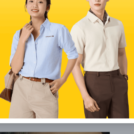
dễ thu hút sự quan tâm của phụ nữ và ít khi phải lo lắng về
và không ngại khó khăn. Với sự chăm chỉ và cống hiến hết
thường vững chắc, dễ gặt hái thành công.
 là dấu hiệu tốt lành, báo hiệu cuộc sống giàu sang, hạnh
nam và nữ
ợc coi là một dấu hiệu đặc biệt, tiết lộ nhiều điều về tính
cùng khám phá chi tiết ý nghĩa của nốt ruồi này ngay sau
nếu nổi rõ, to và đậm màu thường được xem là dấu hiệu của
u nốt ruồi này thường có khả năng giao tiếp khéo léo, dễ đạt
của sự thông minh và sự khéo léo trong ứng xử. Nam giới có
rì các mối quan hệ xã hội, được nhiều người quý mến và tin