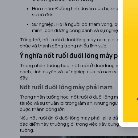
Hôn nhân: Đường tình duyên của họ khá thuận lợi, 
sự cô đơn.
Sự nghiệp: Họ là người có tham vọng, quyết tâm 
mình, con đường công danh và sự nghiệp của họ 
Tổng thể, nốt ruồi ở đuôi lông mày nam giới được xem
phúc và thành công trong nhiều lĩnh vực.
Ý nghĩa nốt ruồi đuôi lông mày phải ở 
Trong nhân tướng học, nốt ruồi ở đuôi lông mày phải đư
cách, tình duyên và sự nghiệp của cả nam và nữ. Hãy 
đây.
Nốt ruồi đuôi lông mày phải nam
Trong nhân tướng học, nốt ruồi ở đuôi lông mày phải 
tài lộc và sự thuận lợi trong làm ăn. Những người sở hữ
được thành công lớn.
Nếu nốt ruồi ẩn ở đuôi lông mày phải lại là dấu hiệu 
đặc điểm này thường giỏi trong việc xây dựng và duy t
tưởng.