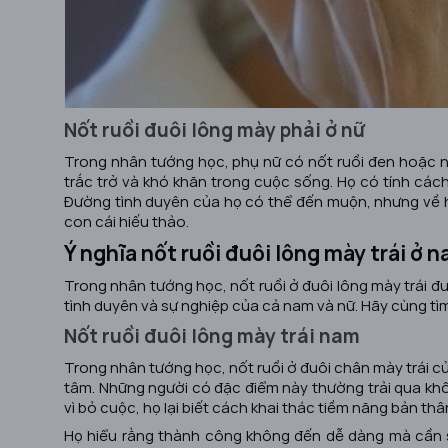
Nốt ruồi đuôi lông mày phải ở nữ
Trong nhân tướng học, phụ nữ có nốt ruồi đen hoặc n
trắc trở và khó khăn trong cuộc sống. Họ có tính cách
Đường tình duyên của họ có thể đến muộn, nhưng về hậ
con cái hiếu thảo.
Ý nghĩa nốt ruồi đuôi lông mày trái ở 
Trong nhân tướng học, nốt ruồi ở đuôi lông mày trái đượ
tình duyên và sự nghiệp của cả nam và nữ. Hãy cùng tìm 
Nốt ruồi đuôi lông mày trái nam
Trong nhân tướng học, nốt ruồi ở đuôi chân mày trái c
tâm. Những người có đặc điểm này thường trải qua khôn
vì bỏ cuộc, họ lại biết cách khai thác tiềm năng bản th
Họ hiểu rằng thành công không đến dễ dàng mà cần sự