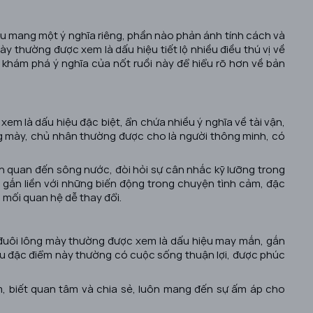
u mang một ý nghĩa riêng, phần nào phản ánh tính cách và
mày
thường được xem là dấu hiệu tiết lộ nhiều điều thú vị về
khám phá ý nghĩa của nốt ruồi này để hiểu rõ hơn về bản
em là dấu hiệu đặc biệt, ẩn chứa nhiều ý nghĩa về tài vận,
ng mày, chủ nhân thường được cho là người thông minh, có
iên quan đến sông nước, đòi hỏi sự cân nhắc kỹ lưỡng trong
à gắn liền với những biến động trong chuyện tình cảm, đặc
à mối quan hệ dễ thay đổi.
 đuôi lông mày thường được xem là dấu hiệu may mắn, gắn
hữu đặc điểm này thường có cuộc sống thuận lợi, được phúc
m, biết quan tâm và chia sẻ, luôn mang đến sự ấm áp cho