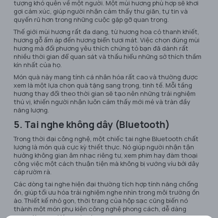
tượng khó quên về một người. Một mùi hương phù hợp sẽ khơi
gợi cảm xúc, giúp người nhận cảm thấy thư giãn, tự tin và
quyến rũ hơn trong những cuộc gặp gỡ quan trọng.
Thế giới mùi hương rất đa dạng, từ hương hoa cỏ thanh khiết,
hương gỗ ấm áp đến hương biển tươi mát. Việc chọn đúng mùi
hương mà đối phương yêu thích chứng tỏ bạn đã dành rất
nhiều thời gian để quan sát và thấu hiểu những sở thích thầm
kín nhất của họ.
Món quà này mang tính cá nhân hóa rất cao và thường được
xem là một lựa chọn quà tặng sang trọng, tinh tế. Mỗi tầng
hương thay đổi theo thời gian sẽ tạo nên những trải nghiệm
thú vị, khiến người nhận luôn cảm thấy mới mẻ và tràn đầy
năng lượng.
5. Tai nghe không dây (Bluetooth)
Trong thời đại công nghệ, một chiếc tai nghe Bluetooth chất
lượng là món quà cực kỳ thiết thực. Nó giúp người nhận tận
hưởng không gian âm nhạc riêng tư, xem phim hay đàm thoại
công việc một cách thuận tiện mà không bị vướng víu bởi dây
cáp rườm rà.
Các dòng tai nghe hiện đại thường tích hợp tính năng chống
ồn, giúp tối ưu hóa trải nghiệm nghe nhìn trong môi trường ồn
ào. Thiết kế nhỏ gọn, thời trang của hộp sạc cũng biến nó
thành một món phụ kiện công nghệ phong cách, dễ dàng
mang theo mọi lúc mọi nơi.