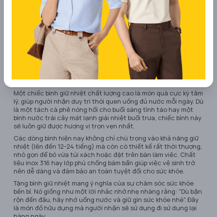
Ngoài tính tiện dụng, đây còn là những món đồ thời trang thể
hiện phong thái cá nhân. Một chiếc ví tốt có thể sử dụng hàng
năm trời, càng dùng chất da càng đẹp, tượng trưng cho một
mối quan hệ bền vững và gắn bó theo thời gian.
Tặng ví thường đi kèm với lời chúc về sự tài lộc và may mắn
trong sự nghiệp. Đây là cách tuyệt vời để gửi gắm mong muốn
người nhận luôn có một cuộc sống sung túc, quản lý tài chính
tốt và luôn gặp thuận lợi trên con đường phát triển bản thân.
7. Bình giữ nhiệt cao cấp
Một chiếc bình giữ nhiệt chất lượng cao là món quà cực kỳ tâm
lý, giúp người nhận duy trì thói quen uống đủ nước mỗi ngày. Dù
là một tách cà phê nóng hổi cho buổi sáng tỉnh táo hay một
bình nước trái cây mát lạnh giải nhiệt buổi trưa, chiếc bình này
sẽ luôn giữ được hương vị trọn vẹn nhất.
Các dòng bình hiện nay không chỉ chú trọng vào khả năng giữ
nhiệt (lên đến 12-24 tiếng) mà còn có thiết kế rất thời thượng,
nhỏ gọn để bỏ vừa túi xách hoặc đặt trên bàn làm việc. Chất
liệu inox 316 hay lớp phủ chống bám bẩn giúp việc vệ sinh trở
nên dễ dàng và đảm bảo an toàn tuyệt đối cho sức khỏe.
Tặng bình giữ nhiệt mang ý nghĩa của sự chăm sóc sức khỏe
bền bỉ. Nó giống như một lời nhắc nhở nhẹ nhàng rằng: "Dù bận
rộn đến đâu, hãy nhớ uống nước và giữ gìn sức khỏe nhé". Đây
là món đồ hữu dụng mà người nhận sẽ sử dụng đi sử dụng lại
hàng ngày.