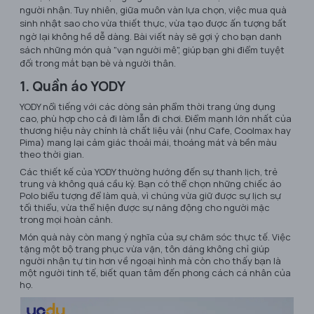
người nhận. Tuy nhiên, giữa muôn vàn lựa chọn, việc mua quà
sinh nhật sao cho vừa thiết thực, vừa tạo được ấn tượng bất
ngờ lại không hề dễ dàng. Bài viết này sẽ gợi ý cho bạn danh
sách những món quà "vạn người mê", giúp bạn ghi điểm tuyệt
đối trong mắt bạn bè và người thân.
1. Quần áo YODY
YODY nổi tiếng với các dòng sản phẩm thời trang ứng dụng
cao, phù hợp cho cả đi làm lẫn đi chơi. Điểm mạnh lớn nhất của
thương hiệu này chính là chất liệu vải (như Cafe, Coolmax hay
Pima) mang lại cảm giác thoải mái, thoáng mát và bền màu
theo thời gian.
Các thiết kế của YODY thường hướng đến sự thanh lịch, trẻ
trung và không quá cầu kỳ. Bạn có thể chọn những chiếc áo
Polo biểu tượng để làm quà, vì chúng vừa giữ được sự lịch sự
tối thiểu, vừa thể hiện được sự năng động cho người mặc
trong mọi hoàn cảnh.
Món quà này còn mang ý nghĩa của sự chăm sóc thực tế. Việc
tặng một bộ trang phục vừa vặn, tôn dáng không chỉ giúp
người nhận tự tin hơn về ngoại hình mà còn cho thấy bạn là
một người tinh tế, biết quan tâm đến phong cách cá nhân của
họ.