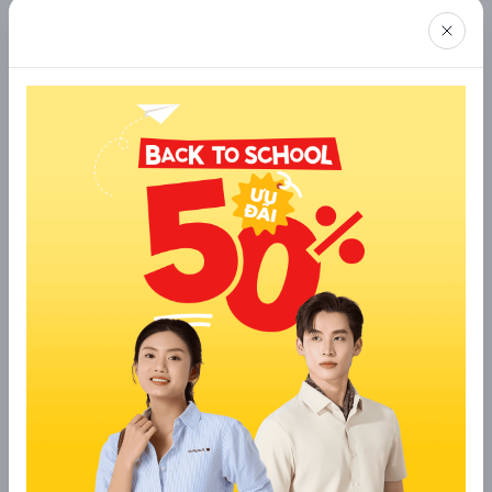
Đây là món quà lý tưởng cho những ai yêu thích sự tự do và
năng động. Cho dù là đang tập gym, chạy bộ hay ngồi làm việc
tại quán cà phê, chiếc tai nghe sẽ là người bạn đồng hành giúp
cuộc sống của họ trở nên thú vị và hiện đại hơn.
6. Ví da hoặc túi xách
Ví da và túi xách là những vật dụng "vật bất ly thân" của bất kỳ
ai khi ra ngoài. Một chiếc ví da thật với đường may tinh xảo
hay một chiếc túi xách có thiết kế thông minh sẽ giúp người
nhận sắp xếp các vật dụng cá nhân, giấy tờ và tiền bạc một
cách gọn gàng, ngăn nắp.