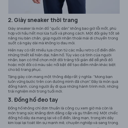
2. Giày sneaker thời trang
Giày sneaker là món đồ "quốc dân" không bao giờ lỗi mốt, phù
hợp với hầu hết mọi lứa tuổi và phong cách. Một đôi giày tốt sẽ
nâng niu bàn chân, giúp người nhận thoải mái di chuyển trong
suốt cả ngày dài mà không lo đau mỏi.
Hiện nay có rất nhiều lựa chọn từ các mẫu retro cổ điển đến
những thiết kế hiện đại, hầm hố. Tùy vào cá tính của người
nhận, bạn có thể chọn một đôi trắng tối giản để dễ phối đồ
hoặc một đôi có màu sắc nổi bật để tạo điểm nhấn khác biệt
cho bộ trang phục.
Tặng giày còn mang một thông điệp rất ý nghĩa: "Mong bạn
luôn vững bước trên con đường mình đã chọn". Đây là món quà
đồng hành, cùng người ấy đi qua những hành trình mới, những
trải nghiệm mới trong tuổi mới.
3. Đồng hồ đeo tay
Đồng hồ không chỉ đơn thuần là công cụ xem giờ mà còn là
món trang sức khẳng định đẳng cấp và gu thẩm mỹ. Một chiếc
đồng hồ dây da mang lại vẻ cổ điển, lãng mạn, trong khi dây
kim loại lại toát lên sự mạnh mẽ, chuyên nghiệp và sang trọng.