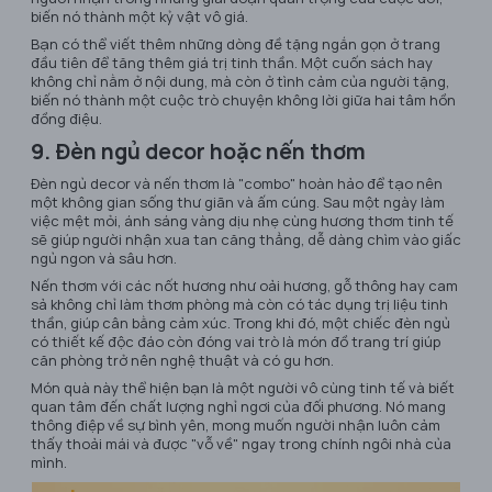
biến nó thành một kỷ vật vô giá.
Bạn có thể viết thêm những dòng đề tặng ngắn gọn ở trang
đầu tiên để tăng thêm giá trị tinh thần. Một cuốn sách hay
không chỉ nằm ở nội dung, mà còn ở tình cảm của người tặng,
biến nó thành một cuộc trò chuyện không lời giữa hai tâm hồn
đồng điệu.
9. Đèn ngủ decor hoặc nến thơm
Đèn ngủ decor và nến thơm là "combo" hoàn hảo để tạo nên
một không gian sống thư giãn và ấm cúng. Sau một ngày làm
việc mệt mỏi, ánh sáng vàng dịu nhẹ cùng hương thơm tinh tế
sẽ giúp người nhận xua tan căng thẳng, dễ dàng chìm vào giấc
ngủ ngon và sâu hơn.
Nến thơm với các nốt hương như oải hương, gỗ thông hay cam
sả không chỉ làm thơm phòng mà còn có tác dụng trị liệu tinh
thần, giúp cân bằng cảm xúc. Trong khi đó, một chiếc đèn ngủ
có thiết kế độc đáo còn đóng vai trò là món đồ trang trí giúp
căn phòng trở nên nghệ thuật và có gu hơn.
Món quà này thể hiện bạn là một người vô cùng tinh tế và biết
quan tâm đến chất lượng nghỉ ngơi của đối phương. Nó mang
thông điệp về sự bình yên, mong muốn người nhận luôn cảm
thấy thoải mái và được "vỗ về" ngay trong chính ngôi nhà của
mình.