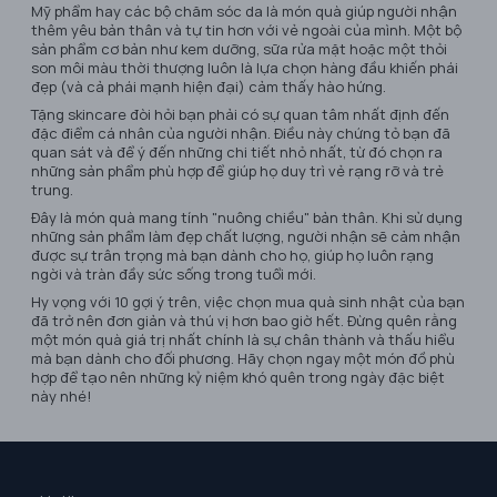
Mỹ phẩm hay các bộ chăm sóc da là món quà giúp người nhận
thêm yêu bản thân và tự tin hơn với vẻ ngoài của mình. Một bộ
sản phẩm cơ bản như kem dưỡng, sữa rửa mặt hoặc một thỏi
son môi màu thời thượng luôn là lựa chọn hàng đầu khiến phái
đẹp (và cả phái mạnh hiện đại) cảm thấy hào hứng.
Tặng skincare đòi hỏi bạn phải có sự quan tâm nhất định đến
đặc điểm cá nhân của người nhận. Điều này chứng tỏ bạn đã
quan sát và để ý đến những chi tiết nhỏ nhất, từ đó chọn ra
những sản phẩm phù hợp để giúp họ duy trì vẻ rạng rỡ và trẻ
trung.
Đây là món quà mang tính "nuông chiều" bản thân. Khi sử dụng
những sản phẩm làm đẹp chất lượng, người nhận sẽ cảm nhận
được sự trân trọng mà bạn dành cho họ, giúp họ luôn rạng
ngời và tràn đầy sức sống trong tuổi mới.
Hy vọng với 10 gợi ý trên, việc chọn mua quà sinh nhật của bạn
đã trở nên đơn giản và thú vị hơn bao giờ hết. Đừng quên rằng
một món quà giá trị nhất chính là sự chân thành và thấu hiểu
mà bạn dành cho đối phương. Hãy chọn ngay một món đồ phù
hợp để tạo nên những kỷ niệm khó quên trong ngày đặc biệt
này nhé!