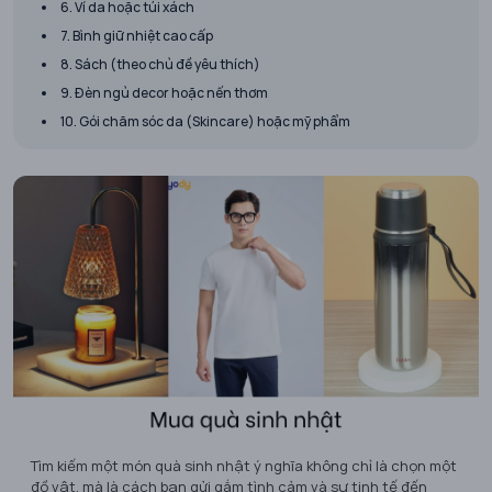
6. Ví da hoặc túi xách
7. Bình giữ nhiệt cao cấp
8. Sách (theo chủ đề yêu thích)
9. Đèn ngủ decor hoặc nến thơm
10. Gói chăm sóc da (Skincare) hoặc mỹ phẩm
Tìm kiếm một món quà sinh nhật ý nghĩa không chỉ là chọn một
đồ vật, mà là cách bạn gửi gắm tình cảm và sự tinh tế đến