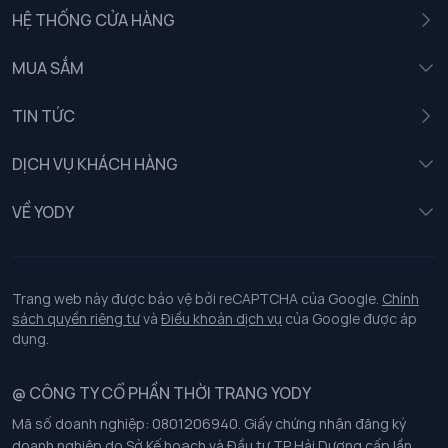
HỆ THỐNG CỬA HÀNG
MUA SẮM
Nam
TIN TỨC
Nữ
DỊCH VỤ KHÁCH HÀNG
Trẻ em
Chính sách khách hàng thân thiết
VỀ YODY
Đồng phục
Chính sách đổi trả
Giới thiệu
Chính sách bảo vệ dữ liệu cá nhân
Tuyển dụng
Trang web này được bảo vệ bởi reCAPTCHA của Google.
Chính
sách quyền riêng tư
và
Điều khoản dịch vụ
của Google được áp
Chính sách thanh toán, giao nhận
dụng.
Chính sách chất lượng và an toàn sức khoẻ nghề nghiệp
@ CÔNG TY CỔ PHẦN THỜI TRANG YODY
Mã số doanh nghiệp: 0801206940. Giấy chứng nhận đăng ký
Chính sách đơn đồng phục
doanh nghiệp do Sở Kế hoạch và Đầu tư TP Hải Dương cấp lần