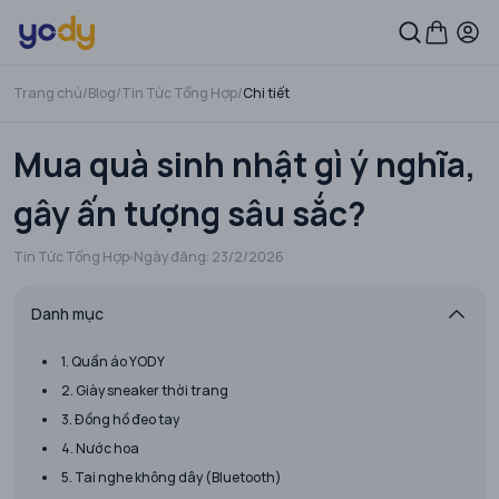
Trang chủ
/
Blog
/
Tin Tức Tổng Hợp
/
Chi tiết
Mua quà sinh nhật gì ý nghĩa,
gây ấn tượng sâu sắc?
Tin Tức Tổng Hợp
Ngày đăng:
23/2/2026
Danh mục
1. Quần áo YODY
2. Giày sneaker thời trang
3. Đồng hồ đeo tay
4. Nước hoa
5. Tai nghe không dây (Bluetooth)