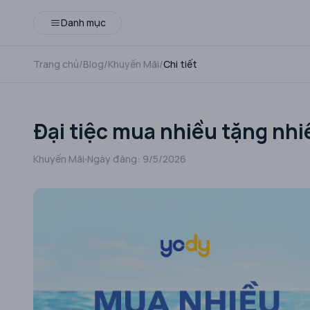
Danh mục
Trang chủ
/
Blog
/
Khuyến Mãi
/
Chi tiết
Đại tiệc mua nhiều tặng nhi
Khuyến Mãi
Ngày đăng:
9/5/2026