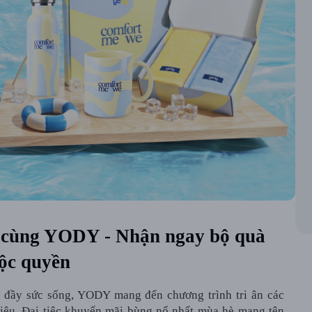
u cùng YODY - Nhận ngay bộ quà
ộc quyền
è đầy sức sống, YODY mang đến chương trình tri ân các
iệu. Đại tiệc khuyến mãi bùng nổ nhất mùa hè mang tên