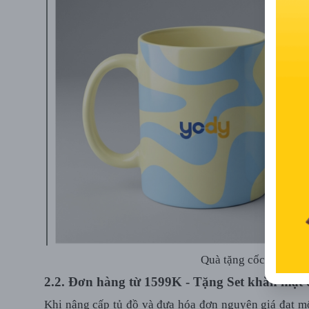
Quà tặng cốc sứ cao 
2.2. Đơn hàng từ 1599K - Tặng Set khăn mặt 
Khi nâng cấp tủ đồ và đưa hóa đơn nguyên giá đạt 