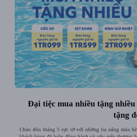
Đại tiệc mua nhiều tặng nhiề
tặng đ
Chào đón tháng 5 rực rỡ với những tia nắng mùa h
khách hàng đã luôn đồng hành và yêu mến thương h