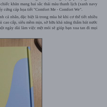
 chiếc khăn mang hai sắc thái màu thanh lịch (xanh navy
iấy cứng cáp họa tiết "Comfort Me - Comfort We".
nh cá nhân, đặc biệt là trong mùa hè khi cơ thể tiết nhiều
ải cao cấp, siêu mềm mịn, sở hữu khả năng thấm hút nước
một ngày dài làm việc mệt mỏi sẽ giúp bạn xua tan đi mọi