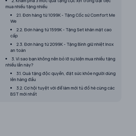
2. Khám phá 3 mốc quà tặng cực xịn trong đại tiệc
mua nhiều tặng nhiều
2.1. Đơn hàng từ 1099K - Tặng Cốc sứ Comfort Me
We
2.2. Đơn hàng từ 1599K - Tặng Set khăn mặt cao
cấp
2.3. Đơn hàng từ 2099K - Tặng Bình giữ nhiệt Inox
an toàn
3. Vì sao bạn không nên bỏ lỡ sự kiện mua nhiều tặng
nhiều lần này?
3.1. Quà tặng độc quyền, đặt sức khỏe người dùng
lên hàng đầu
3.2. Cơ hội tuyệt vời để làm mới tủ đồ hè cùng các
BST mới nhất