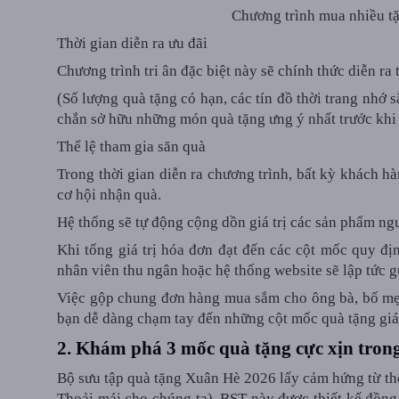
Chương trình mua nhiều tặ
Thời gian diễn ra ưu đãi
Chương trình tri ân đặc biệt này sẽ chính thức
diễn ra
(Số lượng quà tặng có hạn, các tín đồ thời trang nhớ
chắn sở hữu những món quà tặng ưng ý nhất trước khi 
Thể lệ tham gia săn quà
Trong thời gian diễn ra chương trình, bất kỳ khách 
cơ hội nhận quà.
Hệ thống sẽ tự động cộng dồn giá trị các sản phẩm
ngu
Khi tổng giá trị hóa đơn đạt đến các cột mốc quy 
nhân viên thu ngân hoặc hệ thống website sẽ lập tức 
Việc gộp chung đơn hàng mua sắm cho ông bà, bố mẹ v
bạn dễ dàng chạm tay đến những cột mốc quà tặng giá 
2. Khám phá 3 mốc quà tặng cực xịn trong
Bộ sưu tập quà tặng Xuân Hè 2026 lấy cảm hứng từ th
Thoải mái cho chúng ta). BST này được thiết kế đồng