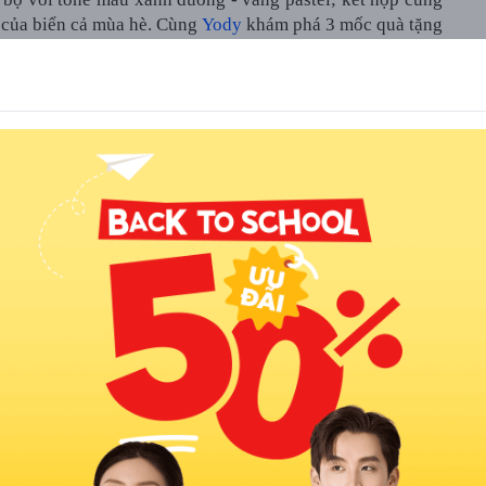
t của biển cả mùa hè. Cùng
Yody
khám phá 3 mốc quà tặng
rt Me We
n ngay phần quà tặng Yody đầu tiên: Cốc sứ cao cấp đi
 vừa vặn thích hợp để thưởng thức một ly cà phê buổi sáng
trị nằm ở độ an toàn của chất liệu. Sản phẩm đã vượt qua
òng thử nghiệm Vinacontrol. Đây là đơn vị kiểm định chất
m 1957. Phiếu kết quả thử nghiệm khẳng định lòng cốc và
Pb) và cadimi (Cd), đạt tiêu chuẩn an toàn tiếp xúc thực
 uống hàng ngày cho cả người lớn và trẻ nhỏ.