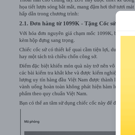
họa tiết lượn sóng bắt mắt, mang đậm hơi thở tươi má
hấp dẫn trong chương trình:
2.1. Đơn hàng từ 1099K - Tặng Cốc sứ Comfo
Với hóa đơn nguyên giá chạm mốc 1099K, bạn sẽ nhậ
kèm hộp đựng sang trọng.
Chiếc cốc sứ có thiết kế quai cầm tiện lợi, dung tích
hay một tách trà chiều chốn công sở.
Điểm đặc biệt khiến món quà này trở nên vô cùng giá 
các bài kiểm tra khắt khe và được kiểm nghiệm tại ph
lượng uy tín hàng đầu Việt Nam được thành lập từ nă
vành uống hoàn toàn không phát hiện hàm lượng chì (
phẩm theo quy chuẩn Việt Nam.
Bạn có thể an tâm sử dụng chiếc cốc này để đựng nước