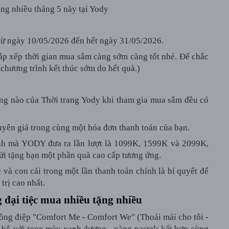
ng nhiều tháng 5 này tại Yody
 từ ngày 10/05/2026 đến hết ngày 31/05/2026.
 sắp xếp thời gian mua sắm càng sớm càng tốt nhé. Để chắc
chương trình kết thúc sớm do hết quà.)
hàng nào của Thời trang Yody khi tham gia mua sắm đều có
yên giá
trong cùng một hóa đơn thanh toán của bạn.
định mà YODY đưa ra lần lượt là 1099K, 1599K và 2099K,
gửi tặng bạn một phần quà cao cấp tương ứng.
à con cái trong một lần thanh toán chính là bí quyết để
trị cao nhất.
 đại tiệc mua nhiều tặng nhiều
ông điệp "Comfort Me - Comfort We" (Thoải mái cho tôi -
 bộ với tone màu xanh dương - vàng pastel; kết hợp cùng