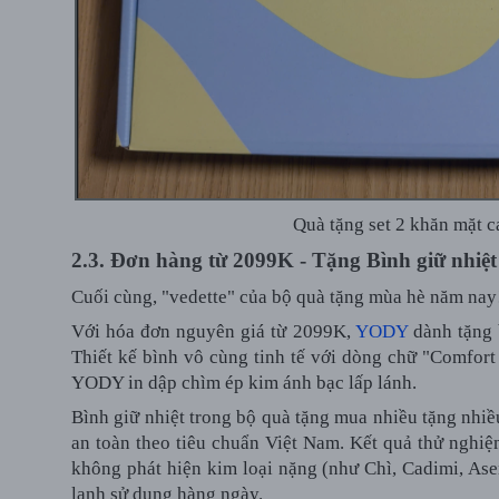
Quà tặng set 2 khăn mặt 
2.3. Đơn hàng từ 2099K - Tặng Bình giữ nhiệt
Cuối cùng, "vedette" của bộ quà tặng mùa hè năm na
Với hóa đơn nguyên giá từ 2099K,
YODY
dành tặng 
Thiết kế bình vô cùng tinh tế với dòng chữ "Comfor
YODY in dập chìm ép kim ánh bạc lấp lánh.
Bình giữ nhiệt trong bộ quà tặng mua nhiều tặng nhiề
an toàn theo tiêu chuẩn Việt Nam. Kết quả thử nghi
không phát hiện kim loại nặng (như Chì, Cadimi, Ase
lạnh sử dụng hàng ngày.