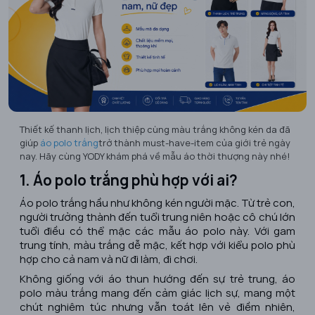
Thiết kế thanh lịch, lịch thiệp cùng màu trắng không kén da đã
giúp
áo polo trắng
trở thành must-have-item của giới trẻ ngày
nay. Hãy cùng YODY khám phá về mẫu áo thời thượng này nhé!
1. Áo polo trắng phù hợp với ai?
Áo polo trắng hầu như không kén người mặc. Từ trẻ con,
người trưởng thành đến tuổi trung niên hoặc cô chú lớn
tuổi điều có thể mặc các mẫu áo polo này. Với gam
trung tính, màu trắng dễ mặc, kết hợp với kiểu polo phù
hợp cho cả nam và nữ đi làm, đi chơi.
Không giống với áo thun hướng đến sự trẻ trung, áo
polo màu trắng mang đến cảm giác lịch sự, mang một
chút nghiêm túc nhưng vẫn toát lên vẻ điềm nhiên,