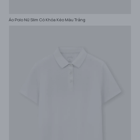
​Áo Polo Nữ Slim Có Khóa Kéo Màu Trắng