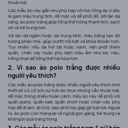
thoải mái.
Các mẫu áo này gần như phù hợp với mọi tông da vì đây
là gam màu trung tính, dễ mặc và dễ phối đồ. Với làn da
sáng, áo polo trắng giúp tổng thể trông thanh lịch, sạch
sẽ và trẻ trung hơn.
Với làn da ngăm hoặc da trung bình, màu trắng tạo độ
tương phản nhẹ, giúp outfit nổi bật và khỏe khoắn hơn.
Tuy nhiên, nếu da hơi tái hoặc xanh, nên phối thêm
quần, chân váy hoặc phụ kiện màu ấm như be, nâu,
hồng nhạt để tổng thể hài hòa hơn.
2. Vì sao áo polo trắng được nhiều
người yêu thích?
Các mẫu áo polo trắng được nhiều người yêu thích nhờ
thiết kế có cổ lịch sự hơn áo thun nhưng vẫn thoải mái,
dễ mặc trong nhiều hoàn cảnh. Kiểu áo này dễ phối với
quần jeans, quần kaki, quần short hoặc chân váy, phù
hợp để đi làm, đi chơi, dạo phố hay gặp gỡ bạn bè. Ngoài
ra, áo polo còn mang lại vẻ ngoài gọn gàng, trẻ trung và
không bị quá trang trọng.
3. Các mẫu áo polo trắng nam & nữ bán