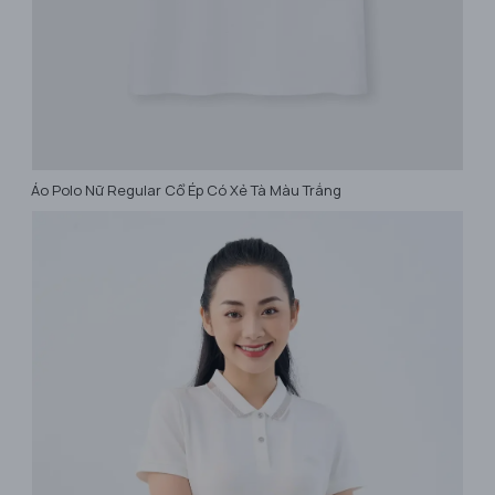
Áo Polo Nữ Regular Cổ Ép Có Xẻ Tà Màu Trắng