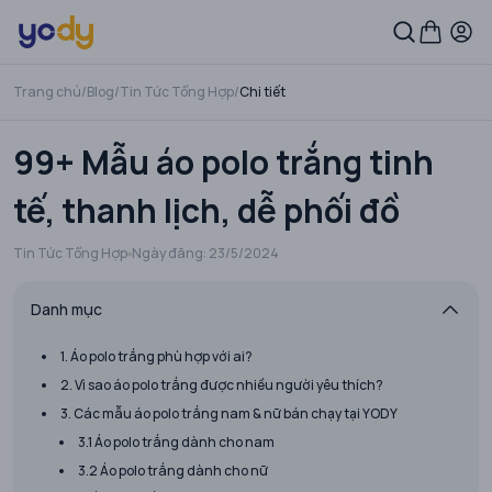
Trang chủ
/
Blog
/
Tin Tức Tổng Hợp
/
Chi tiết
99+ Mẫu áo polo trắng tinh
tế, thanh lịch, dễ phối đồ
Tin Tức Tổng Hợp
Ngày đăng:
23/5/2024
Danh mục
1. Áo polo trắng phù hợp với ai?
2. Vì sao áo polo trắng được nhiều người yêu thích?
3. Các mẫu áo polo trắng nam & nữ bán chạy tại YODY
3.1 Áo polo trắng dành cho nam
3.2 Áo polo trắng dành cho nữ