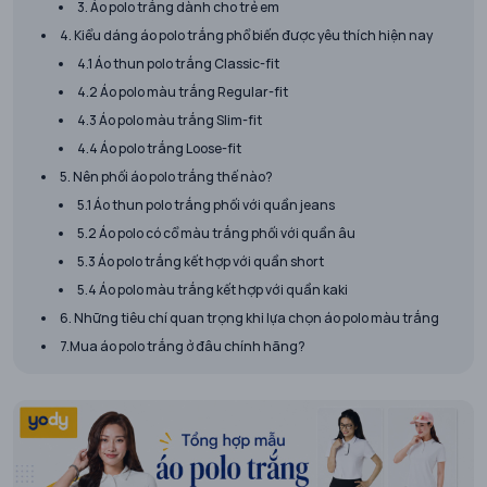
3. Áo polo trắng dành cho trẻ em
4. Kiểu dáng áo polo trắng phổ biến được yêu thích hiện nay
4.1 Áo thun polo trắng Classic-fit
4.2 Áo polo màu trắng Regular-fit
4.3 Áo polo màu trắng Slim-fit
4.4 Áo polo trắng Loose-fit
5. Nên phối áo polo trắng thế nào?
5.1 Áo thun polo trắng phối với quần jeans
5.2 Áo polo có cổ màu trắng phối với quần âu
5.3 Áo polo trắng kết hợp với quần short
5.4 Áo polo màu trắng kết hợp với quần kaki
6. Những tiêu chí quan trọng khi lựa chọn áo polo màu trắng
7.Mua áo polo trắng ở đâu chính hãng?​