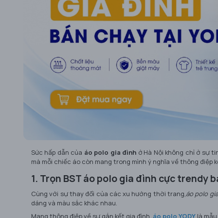
Sức hấp dẫn của
áo polo gia đình
ở Hà Nội không chỉ ở sự t
mà mỗi chiếc áo còn mang trong mình ý nghĩa về thông điệp k
1. Trọn BST áo polo gia đình cực trendy 
Cùng với sự thay đổi của các xu hướng thời trang,
áo polo gi
dáng và màu sắc khác nhau.
Mang thông điệp về sự gắn kết gia đình,
áo polo YODY
là mẫu 