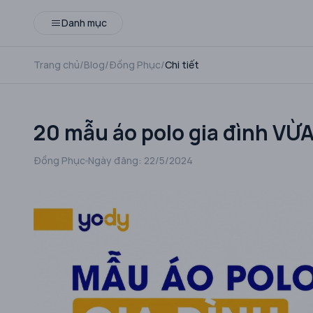
Danh mục
Trang chủ
/
Blog
/
Đồng Phục
/
Chi tiết
20 mẫu áo polo gia đình V
Đồng Phục
Ngày đăng:
22/5/2024