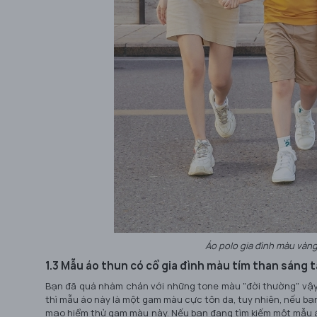
Áo polo gia đình màu vàng
1.3 Mẫu áo thun có cổ gia đình màu tím than sáng 
Bạn đã quá nhàm chán với những tone màu "đời thường" vậy
thì mẫu áo này là một gam màu cực tôn da, tuy nhiên, nếu bạ
mạo hiểm thử gam màu này. Nếu bạn đang tìm kiếm một mẫu áo