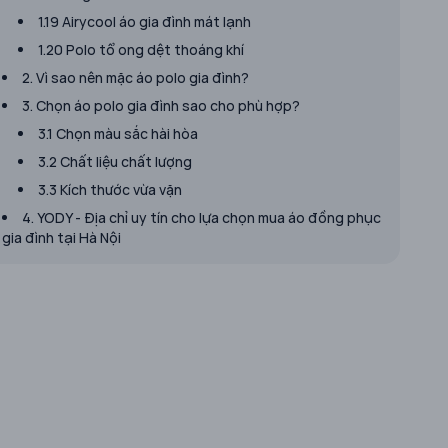
1.19 Airycool áo gia đình mát lạnh
1.20 Polo tổ ong dệt thoáng khí
2. Vì sao nên mặc áo polo gia đình?
3. Chọn áo polo gia đình sao cho phù hợp?
3.1 Chọn màu sắc hài hòa
3.2 Chất liệu chất lượng
3.3 Kích thước vừa vặn
4. YODY - Địa chỉ uy tín cho lựa chọn mua áo đồng phục
gia đình tại Hà Nội