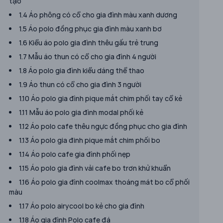
tạo
1.4 Áo phông có cổ cho gia đình màu xanh dương
1.5 Áo polo đồng phục gia đình màu xanh bơ
1.6 Kiểu áo polo gia đình thêu gấu trẻ trung
1.7 Mẫu áo thun có cổ cho gia đình 4 người
1.8 Áo polo gia đình kiểu dáng thể thao
1.9 Áo thun có cổ cho gia đình 3 người
1.10 Áo polo gia đình pique mắt chim phối tay cổ kẻ
1.11 Mẫu áo polo gia đình modal phối kẻ
1.12 Áo polo cafe thêu ngực đồng phục cho gia đình
1.13 Áo polo gia đinh pique mắt chim phối bo
1.14 Áo polo cafe gia đình phối nẹp
1.15 Áo polo gia đình vải cafe bo trơn khử khuẩn
1.16 Áo polo gia đình coolmax thoáng mát bo cổ phối
màu
1.17 Áo polo airycool bo kẻ cho gia đình
1.18 Áo gia đình Polo cafe đá