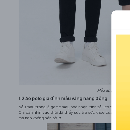
Mẫu áo polo gia đì
1.2 Áo polo gia đình màu vàng năng động
Nếu màu trắng là game màu nhã nhặn, tinh tế lịch sự thì ga
Chỉ cần nhìn vào thôi đã thấy sức trẻ sức khỏe của gia đình
mà bạn không nên bỏ lỡ