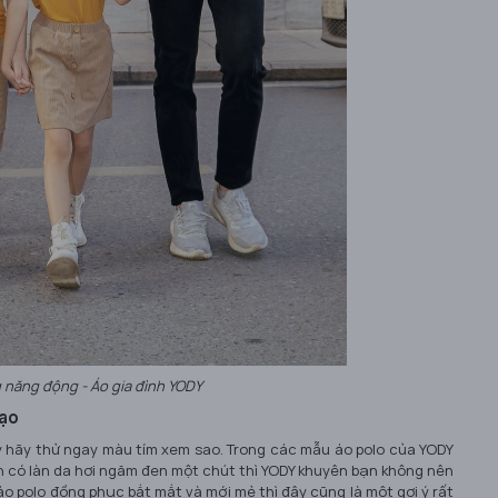
 năng động - Áo gia đình YODY
tạo
 hãy thử ngay màu tím xem sao. Trong các mẫu áo polo của YODY
n có làn da hơi ngăm đen một chút thì YODY khuyên bạn không nên
 polo đồng phục bắt mắt và mới mẻ thì đây cũng là một gợi ý rất