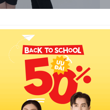
nh màu trắng tươi sáng
m màu vàng lại mang đến cho chúng ta nguồn năng lượng tích cực.
 bạn. Đây là một trong những mẫu áo polo đẹp và cực kỳ tôn dáng