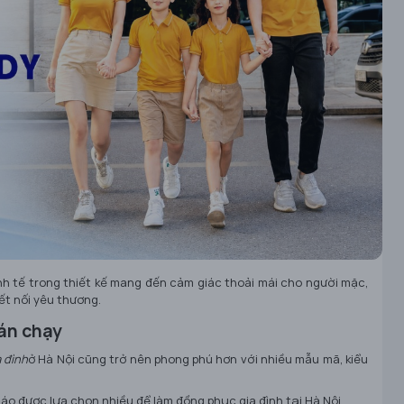
inh tế trong thiết kế mang đến cảm giác thoải mái cho người mặc,
ết nối yêu thương.
bán chạy
a đình
ở Hà Nội cũng trở nên phong phú hơn với nhiều mẫu mã, kiểu
áo được lựa chọn nhiều để làm đồng phục gia đình tại Hà Nội.