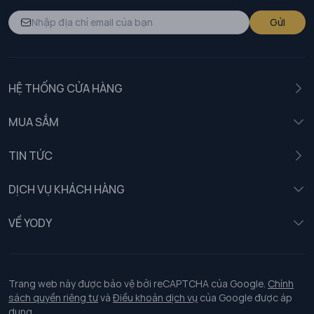
Gửi
HỆ THỐNG CỬA HÀNG
MUA SẮM
Nam
TIN TỨC
Nữ
DỊCH VỤ KHÁCH HÀNG
Trẻ em
Chính sách khách hàng thân thiết
VỀ YODY
Đồng phục
Chính sách đổi trả
Giới thiệu
Chính sách bảo vệ dữ liệu cá nhân
Tuyển dụng
Trang web này được bảo vệ bởi reCAPTCHA của Google.
Chính
sách quyền riêng tư
và
Điều khoản dịch vụ
của Google được áp
Chính sách thanh toán, giao nhận
dụng.