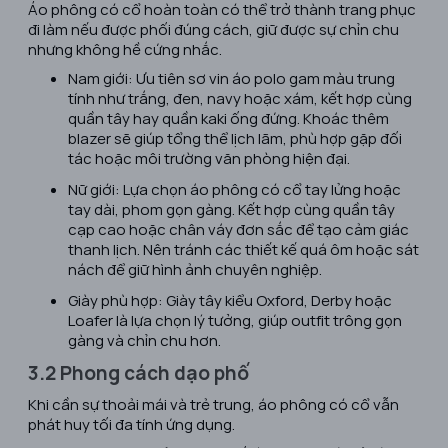
Áo phông có cổ hoàn toàn có thể trở thành trang phục
đi làm nếu được phối đúng cách, giữ được sự chỉn chu
nhưng không hề cứng nhắc.
Nam giới: Ưu tiên sơ vin áo polo gam màu trung
tính như trắng, đen, navy hoặc xám, kết hợp cùng
quần tây hay quần kaki ống đứng. Khoác thêm
blazer sẽ giúp tổng thể lịch lãm, phù hợp gặp đối
tác hoặc môi trường văn phòng hiện đại.
Nữ giới: Lựa chọn áo phông có cổ tay lửng hoặc
tay dài, phom gọn gàng. Kết hợp cùng quần tây
cạp cao hoặc chân váy đơn sắc để tạo cảm giác
thanh lịch. Nên tránh các thiết kế quá ôm hoặc sát
nách để giữ hình ảnh chuyên nghiệp.
Giày phù hợp: Giày tây kiểu Oxford, Derby hoặc
Loafer là lựa chọn lý tưởng, giúp outfit trông gọn
gàng và chỉn chu hơn.
3.2 Phong cách dạo phố
Khi cần sự thoải mái và trẻ trung, áo phông có cổ vẫn
phát huy tối đa tính ứng dụng.