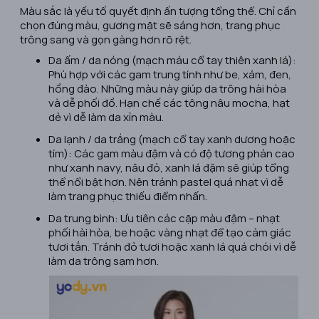
Màu sắc là yếu tố quyết định ấn tượng tổng thể. Chỉ cần
chọn đúng màu, gương mặt sẽ sáng hơn, trang phục
trông sang và gọn gàng hơn rõ rệt.
Da ấm / da nóng (mạch máu cổ tay thiên xanh lá):
Phù hợp với các gam trung tính như be, xám, đen,
hồng đào. Những màu này giúp da trông hài hòa
và dễ phối đồ. Hạn chế các tông nâu mocha, hạt
dẻ vì dễ làm da xỉn màu.
Da lạnh / da trắng (mạch cổ tay xanh dương hoặc
tím): Các gam màu đậm và có độ tương phản cao
như xanh navy, nâu đỏ, xanh lá đậm sẽ giúp tổng
thể nổi bật hơn. Nên tránh pastel quá nhạt vì dễ
làm trang phục thiếu điểm nhấn.
Da trung bình: Ưu tiên các cặp màu đậm – nhạt
phối hài hòa, be hoặc vàng nhạt để tạo cảm giác
tươi tắn. Tránh đỏ tươi hoặc xanh lá quá chói vì dễ
làm da trông sạm hơn.