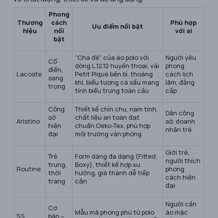
Phong
Thương
cách
Phù hợp
Ưu điểm nổi bật
hiệu
nổi
với ai
bật
“Cha đẻ” của áo polo với
Người yêu
Cổ
dòng L.12.12 huyền thoại, vải
phong
điển,
Lacoste
Petit Piqué bền bỉ, thoáng
cách lịch
sang
khí, biểu tượng cá sấu mang
lãm, đẳng
trọng
tính biểu trưng toàn cầu
cấp
Công
Thiết kế chỉn chu, nam tính,
Dân công
sở
chất liệu an toàn đạt
Aristino
sở, doanh
hiện
chuẩn Oeko-Tex, phù hợp
nhân trẻ
đại
môi trường văn phòng
Giới trẻ,
Trẻ
Form dáng đa dạng (Fitted,
người thích
trung,
Boxy), thiết kế hợp xu
Routine
phong
thời
hướng, giá thành dễ tiếp
cách hiện
trang
cận
đại
Người cần
Cơ
Mẫu mã phong phú từ polo
áo mặc
5S
bản –