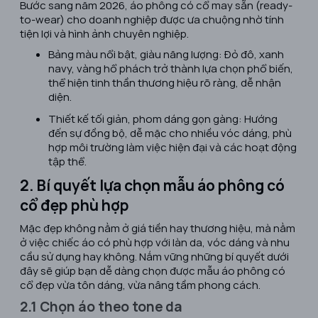
Bước sang năm 2026, áo phông có cổ may sẵn (ready-
to-wear) cho doanh nghiệp được ưa chuộng nhờ tính
tiện lợi và hình ảnh chuyên nghiệp.
Bảng màu nổi bật, giàu năng lượng: Đỏ đô, xanh
navy, vàng hổ phách trở thành lựa chọn phổ biến,
thể hiện tinh thần thương hiệu rõ ràng, dễ nhận
diện.
Thiết kế tối giản, phom dáng gọn gàng: Hướng
đến sự đồng bộ, dễ mặc cho nhiều vóc dáng, phù
hợp môi trường làm việc hiện đại và các hoạt động
tập thể.
2. Bí quyết lựa chọn mẫu áo phông có
cổ đẹp phù hợp
Mặc đẹp không nằm ở giá tiền hay thương hiệu, mà nằm
ở việc chiếc áo có phù hợp với làn da, vóc dáng và nhu
cầu sử dụng hay không. Nắm vững những bí quyết dưới
đây sẽ giúp bạn dễ dàng chọn được mẫu áo phông có
cổ đẹp vừa tôn dáng, vừa nâng tầm phong cách.
2.1 Chọn áo theo tone da