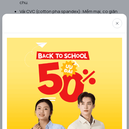
chu.
Vải CVC (cotton pha spandex): Mềm mại, co giãn
tốt, ít nhăn và giữ form ổn định sau nhiều lần giặt.
Rất thích hợp cho sinh hoạt hằng ngày hoặc di
chuyển nhiều.
Vải Poly: Ưu điểm là bền, giá thành dễ tiếp cận, ít
nhăn và giữ ấm tốt hơn cotton. Tuy nhiên độ
thoáng khí kém hơn, thường phù hợp cho đồng
phục hoặc môi trường điều hòa.