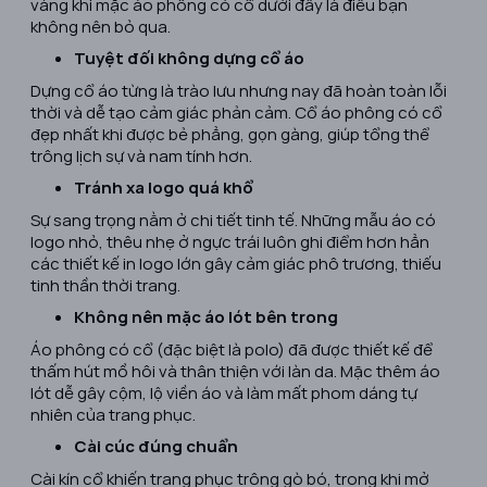
vàng khi mặc áo phông có cổ dưới đây là điều bạn
không nên bỏ qua.
Tuyệt đối không dựng cổ áo
Dựng cổ áo từng là trào lưu nhưng nay đã hoàn toàn lỗi
thời và dễ tạo cảm giác phản cảm. Cổ áo phông có cổ
đẹp nhất khi được bẻ phẳng, gọn gàng, giúp tổng thể
trông lịch sự và nam tính hơn.
Tránh xa logo quá khổ
Sự sang trọng nằm ở chi tiết tinh tế. Những mẫu áo có
logo nhỏ, thêu nhẹ ở ngực trái luôn ghi điểm hơn hẳn
các thiết kế in logo lớn gây cảm giác phô trương, thiếu
tinh thần thời trang.
Không nên mặc áo lót bên trong
Áo phông có cổ (đặc biệt là polo) đã được thiết kế để
thấm hút mồ hôi và thân thiện với làn da. Mặc thêm áo
lót dễ gây cộm, lộ viền áo và làm mất phom dáng tự
nhiên của trang phục.
Cài cúc đúng chuẩn
Cài kín cổ khiến trang phục trông gò bó, trong khi mở