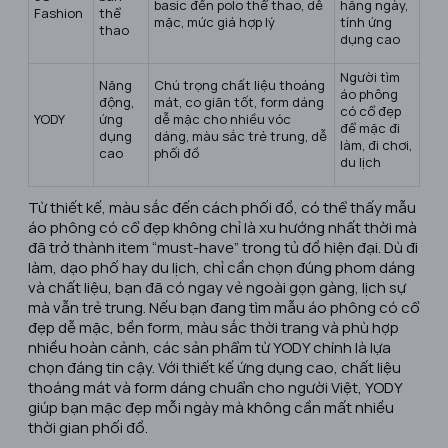
basic đến polo thể thao, dễ
hằng ngày,
Fashion
thể
mặc, mức giá hợp lý
tính ứng
thao
dụng cao
Người tìm
Năng
Chú trọng chất liệu thoáng
áo phông
động,
mát, co giãn tốt, form dáng
có cổ đẹp
YODY
ứng
dễ mặc cho nhiều vóc
để mặc đi
dụng
dáng, màu sắc trẻ trung, dễ
làm, đi chơi,
cao
phối đồ
du lịch
Từ thiết kế, màu sắc đến cách phối đồ, có thể thấy mẫu
áo phông có cổ đẹp không chỉ là xu hướng nhất thời mà
đã trở thành item “must-have” trong tủ đồ hiện đại. Dù đi
làm, dạo phố hay du lịch, chỉ cần chọn đúng phom dáng
và chất liệu, bạn đã có ngay vẻ ngoài gọn gàng, lịch sự
mà vẫn trẻ trung. Nếu bạn đang tìm mẫu áo phông có cổ
đẹp dễ mặc, bền form, màu sắc thời trang và phù hợp
nhiều hoàn cảnh, các sản phẩm từ YODY chính là lựa
chọn đáng tin cậy. Với thiết kế ứng dụng cao, chất liệu
thoáng mát và form dáng chuẩn cho người Việt, YODY
giúp bạn mặc đẹp mỗi ngày mà không cần mất nhiều
thời gian phối đồ.