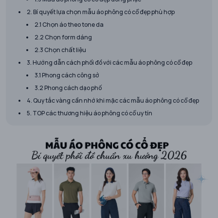
2. Bí quyết lựa chọn mẫu áo phông có cổ đẹp phù hợp
2.1 Chọn áo theo tone da
2.2 Chọn form dáng
2.3 Chọn chất liệu
3. Hướng dẫn cách phối đồ với các mẫu áo phông có cổ đẹp
3.1 Phong cách công sở
3.2 Phong cách dạo phố
4. Quy tắc vàng cần nhớ khi mặc các mẫu áo phông có cổ đẹp
5. TOP các thương hiệu áo phông có cổ uy tín