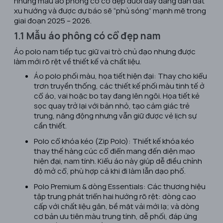
những mẫu áo phông có cổ đẹp dưới đây đang dẫn dắt
xu hướng và được dự báo sẽ “phủ sóng” mạnh mẽ trong
giai đoạn 2025 – 2026.
1.1 Mẫu áo phông có cổ đẹp nam
Áo polo nam tiếp tục giữ vai trò chủ đạo nhưng được
làm mới rõ rệt về thiết kế và chất liệu.
Áo polo phối màu, họa tiết hiện đại: Thay cho kiểu
trơn truyền thống, các thiết kế phối màu tinh tế ở
cổ áo, vai hoặc bo tay đang lên ngôi. Họa tiết kẻ
sọc quay trở lại với bản nhỏ, tạo cảm giác trẻ
trung, năng động nhưng vẫn giữ được vẻ lịch sự
cần thiết.
Polo cổ khóa kéo (Zip Polo): Thiết kế khóa kéo
thay thế hàng cúc cổ điển mang đến diện mạo
hiện đại, nam tính. Kiểu áo này giúp dễ điều chỉnh
độ mở cổ, phù hợp cả khi đi làm lẫn dạo phố.
Polo Premium & dòng Essentials: Các thương hiệu
tập trung phát triển hai hướng rõ rệt: dòng cao
cấp với chất liệu gân, bề mặt vải mới lạ; và dòng
cơ bản ưu tiên màu trung tính, dễ phối, đáp ứng