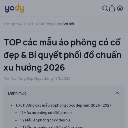
Trang chủ
/
Blog
/
Tin Tức Tổng Hợp
/
Chi tiết
TOP các mẫu áo phông có cổ
đẹp & Bí quyết phối đồ chuẩn
xu hướng 2026
Tin Tức Tổng Hợp
Ngày đăng:
13/1/2026
Danh mục
1. Xu hướng các mẫu áo phông có cổ đẹp năm 2026 - 2027
1.1 Mẫu áo phông có cổ đẹp nam
1.2 Mẫu áo phông có cổ đẹp nữ
1.3 Mẫu áo phông có cổ đẹp đồng phục