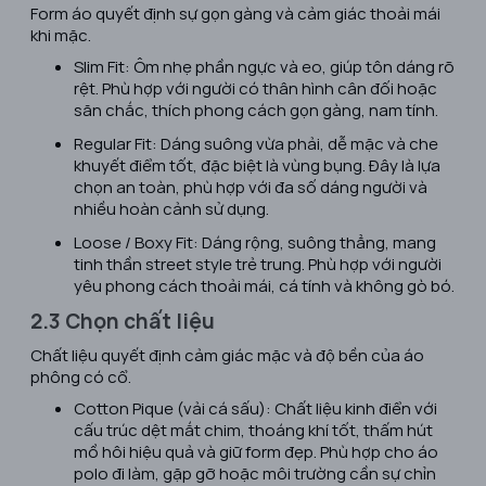
Form áo quyết định sự gọn gàng và cảm giác thoải mái
khi mặc.
Slim Fit: Ôm nhẹ phần ngực và eo, giúp tôn dáng rõ
rệt. Phù hợp với người có thân hình cân đối hoặc
săn chắc, thích phong cách gọn gàng, nam tính.
Regular Fit: Dáng suông vừa phải, dễ mặc và che
khuyết điểm tốt, đặc biệt là vùng bụng. Đây là lựa
chọn an toàn, phù hợp với đa số dáng người và
nhiều hoàn cảnh sử dụng.
Loose / Boxy Fit: Dáng rộng, suông thẳng, mang
tinh thần street style trẻ trung. Phù hợp với người
yêu phong cách thoải mái, cá tính và không gò bó.
2.3 Chọn chất liệu
Chất liệu quyết định cảm giác mặc và độ bền của áo
phông có cổ.
Cotton Pique (vải cá sấu): Chất liệu kinh điển với
cấu trúc dệt mắt chim, thoáng khí tốt, thấm hút
mồ hôi hiệu quả và giữ form đẹp. Phù hợp cho áo
polo đi làm, gặp gỡ hoặc môi trường cần sự chỉn