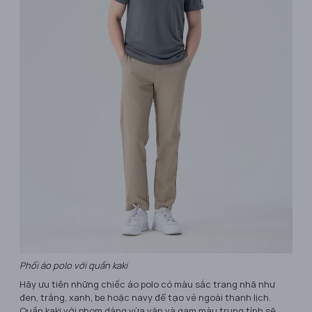
Phối áo polo với quần kaki
Hãy ưu tiên những chiếc áo polo có màu sắc trang nhã như
đen, trắng, xanh, be hoặc navy để tạo vẻ ngoài thanh lịch.
Quần kaki với phom dáng vừa vặn và gam màu trung tính sẽ