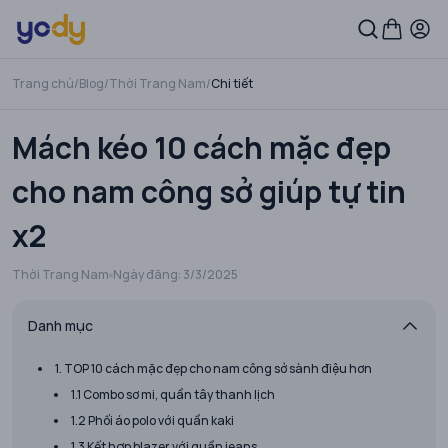
Trang chủ
/
Blog
/
Thời Trang Nam
/
Chi tiết
Mách kéo 10 cách mặc đẹp
cho nam công sở giúp tự tin
x2
Thời Trang Nam
Ngày đăng:
3/3/2025
Danh mục
1. TOP 10 cách mặc đẹp cho nam công sở sành điệu hơn
1.1 Combo sơ mi, quần tây thanh lịch
1.2 Phối áo polo với quần kaki
1.3 Kết hợp blazer với quần jeans