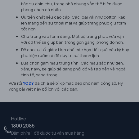
bảo sự chỉn chu, trang nhã nhưng vẫn thể hiện được
phong cách cá nhân.
Ưu tiên chất liệu cao cấp: Các loại vải như cotton, kaki,
len mang đến sự thoải mái và giúp trang phục giữ form
tốt hơn.
Chú trọng vào form dáng: Một bộ trang phục vừa vặn
với cơ thể sẽ giúp bạn trông gọn gàng, phong độ hơn.
Đề cao sự tối giản: Hạn chế các họa tiết quá cầu kỳ hay
phụ kiện rườm rà để duy trì sự thanh lịch.
Lựa chọn gam màu trung tính: Các màu sắc như đen,
xám, navy, be giúp dễ dàng phối đồ và tạo nên vẻ ngoài
tinh tế, sang trọng.
Vừa rồi
YODY
đã chia sẻ bí kíp mặc đẹp cho nam công sở. Hy
vọng bài viết này bổ ích với các bạn.
Hotline
1800 2086
Bấm phím 1 để được tư vấn mua hàng