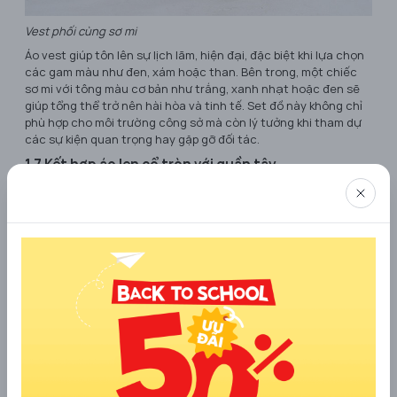
Vest phối cùng sơ mi
Áo vest giúp tôn lên sự lịch lãm, hiện đại, đặc biệt khi lựa chọn
các gam màu như đen, xám hoặc than. Bên trong, một chiếc
sơ mi với tông màu cơ bản như trắng, xanh nhạt hoặc đen sẽ
giúp tổng thể trở nên hài hòa và tinh tế. Set đồ này không chỉ
phù hợp cho môi trường công sở mà còn lý tưởng khi tham dự
các sự kiện quan trọng hay gặp gỡ đối tác.
1.7 Kết hợp áo len cổ tròn với quần tây
Nếu bạn yêu thích phong cách thanh lịch mang hơi hướng Hàn
Quốc, combo áo len cổ tròn và quần tây chắc chắn là lựa chọn
không thể bỏ qua. Sự kết hợp này mang đến vẻ ngoài tinh tế,
hiện đại nhưng vẫn rất nhã nhặn.