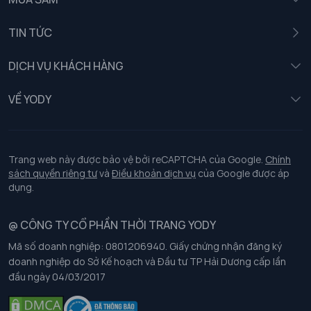
Nam
TIN TỨC
Nữ
DỊCH VỤ KHÁCH HÀNG
Trẻ em
Chính sách khách hàng thân thiết
VỀ YODY
Đồng phục
Chính sách đổi trả
Giới thiệu
Chính sách bảo vệ dữ liệu cá nhân
Tuyển dụng
Trang web này được bảo vệ bởi reCAPTCHA của Google.
Chính
sách quyền riêng tư
và
Điều khoản dịch vụ
của Google được áp
Chính sách thanh toán, giao nhận
dụng.
Chính sách chất lượng và an toàn sức khoẻ nghề nghiệp
@ CÔNG TY CỔ PHẦN THỜI TRANG YODY
Mã số doanh nghiệp: 0801206940. Giấy chứng nhận đăng ký
Chính sách đơn đồng phục
doanh nghiệp do Sở Kế hoạch và Đầu tư TP Hải Dương cấp lần
đầu ngày 04/03/2017
Hướng dẫn chọn kích thước