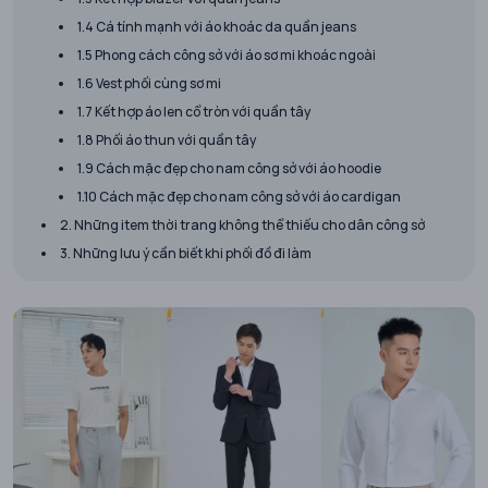
1.4 Cá tính mạnh với áo khoác da quần jeans
1.5 Phong cách công sở với áo sơ mi khoác ngoài
1.6 Vest phối cùng sơ mi
1.7 Kết hợp áo len cổ tròn với quần tây
1.8 Phối áo thun với quần tây
1.9 Cách mặc đẹp cho nam công sở với áo hoodie
1.10 Cách mặc đẹp cho nam công sở với áo cardigan
2. Những item thời trang không thể thiếu cho dân công sở
3. Những lưu ý cần biết khi phối đồ đi làm