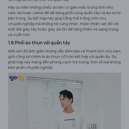
Hãy ưu tiên những chiếc áo len có gam màu trung tính như
xám, be hoặc camel để dễ dàng phối cùng quần tây và áo sơ mi
bên trong. Sự kết hợp này giúp tổng thể trông chỉn chu,
chuyên nghiệp mà không hề cứng nhắc. Hoàn thiện set đồ với
một đôi giày tây hoặc giày da lộn để tăng thêm vẻ sang trọng
và cuốn hút.
1.8 Phối áo thun với quần tây
Một set đồ đơn giản nhưng vẫn đảm bảo vẻ thanh lịch cho nam
giới công sở chính là áo thun cổ tròn kết hợp với quần âu. Sự
phối hợp này mang đến phong cách trẻ trung, tinh tế mà không
kém phần chuyên nghiệp.