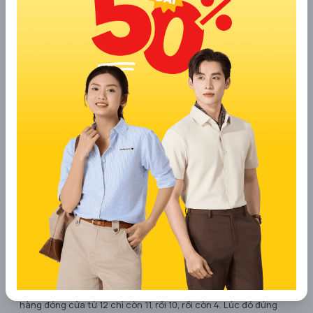
không thể vượt qua được. Tôi tiêu hết sạch số tiền tôi có,
nhiều lúc tôi còn phải đi ăn cơm nhờ nhà bạn để tiếp tục công
việc..”, Hòa chia sẻ.
Trong suốt thời gian này, duy chỉ có một điều không hề thay
đổi đó là niềm đam mê kinh doanh chưa bao giờ nguội lạnh
trong Hòa: “Đối với mọi người thì đó là thất bại tệ hại, còn đối
với tôi, những gì tôi học được ở cơ hội kinh doanh đó là quá rẻ”,
Hòa cho biết.
...đến thương hiệu YODY - Young & Dynamic
Lập gia đình trong khi chẳng có gì trong tay. Vợ mang bầu,
cuộc sống khó khăn trong cảnh thất nghiệp khiến Hòa suy nghĩ
rất nhiều. Anh quyết định về quê Hải Dương khởi nghiệp lại
bằng việc thành lập mô hình kinh doanh hệ thống thời trang.
Hi5 ra đời và đem lại cơn sốt cho giới trẻ lúc bấy giờ. Với số vốn
vay ban đầu là 150 triệu, chỉ trong 2 năm anh đã có trong tay
12 cửa hàng trên 3 tỉnh,thành phố.
Thành công vừa mỉm cười, Việt Hòa lại một lần nữa bước lên
vết xe đổ của anh những ngày đầu khởi nghiệp: “tôi lười biếng,
không học hỏi, không tập trung vào công việc kinh doanh của
mình..” Ham hố đầu tư bất động sản, anh bị mất thanh khoản,
không có tiền để duy trì hoạt động kinh doanh. Và các cửa
hàng đóng cửa từ 12 chỉ còn 11, rồi 10, rồi còn 4. Lúc đó đứng