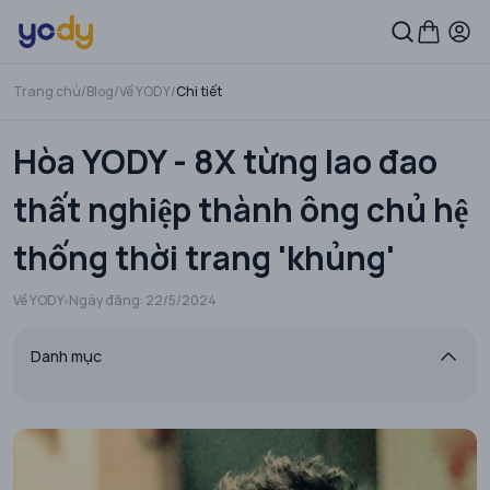
Trang chủ
/
Blog
/
Về YODY
/
Chi tiết
Hòa YODY - 8X từng lao đao
thất nghiệp thành ông chủ hệ
thống thời trang 'khủng'
Về YODY
Ngày đăng:
22/5/2024
Danh mục