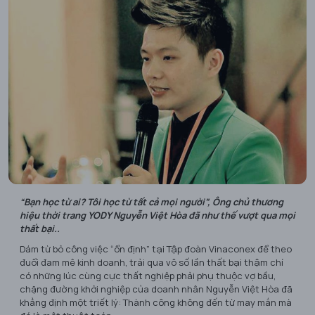
“Bạn học từ ai? Tôi học từ tất cả mọi người”, Ông chủ thương
hiệu thời trang YODY Nguyễn Việt Hòa đã như thế vượt qua mọi
thất bại..
Dám từ bỏ công việc “ổn định” tại Tập đoàn Vinaconex để theo
đuổi đam mê kinh doanh, trải qua vô số lần thất bại thậm chí
có những lúc cùng cực thất nghiệp phải phụ thuộc vợ bầu,
chặng đường khởi nghiệp của doanh nhân Nguyễn Việt Hòa đã
khẳng định một triết lý: Thành công không đến từ may mắn mà