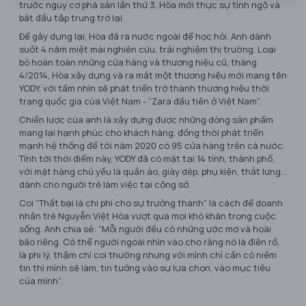
trước nguy cơ phá sản lần thứ 3, Hòa mới thực sự tỉnh ngộ và
bắt đầu tập trung trở lại.
Để gây dựng lại, Hòa đã ra nước ngoài để học hỏi. Anh dành
suốt 4 năm miệt mài nghiên cứu, trải nghiệm thị trường. Loại
bỏ hoàn toàn những cửa hàng và thương hiệu cũ, tháng
4/2014, Hòa xây dựng và ra mắt một thương hiệu mới mang tên
YODY, với tầm nhìn sẽ phát triển trở thành thương hiệu thời
trang quốc gia của Việt Nam - “Zara đầu tiên ở Việt Nam”.
Chiến lược của anh là xây dựng được những dòng sản phẩm
mang lại hạnh phúc cho khách hàng, đồng thời phát triển
mạnh hệ thống để tới năm 2020 có 95 cửa hàng trên cả nước.
Tính tới thời điểm này, YODY đã có mặt tại 14 tỉnh, thành phố,
với mặt hàng chủ yếu là quần áo, giày dép, phụ kiện, thắt lưng…
dành cho người trẻ làm việc tại công sở.
Coi “Thất bại là chi phí cho sự trưởng thành” là cách để doanh
nhân trẻ Nguyễn Việt Hòa vượt qua mọi khó khăn trong cuộc
sống. Anh chia sẻ: “Mỗi người đều có những ước mơ và hoài
bão riêng. Có thể người ngoài nhìn vào cho rằng nó là điên rồ,
là phi lý, thậm chí coi thường nhưng với mình chỉ cần có niềm
tin thì mình sẽ làm, tin tưởng vào sự lựa chọn, vào mục tiêu
của mình”.