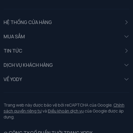
HỆ THỐNG CỬA HÀNG
MUA SẮM
Nam
TIN TỨC
Nữ
DỊCH VỤ KHÁCH HÀNG
Trẻ em
Chính sách khách hàng thân thiết
VỀ YODY
Đồng phục
Chính sách đổi trả
Giới thiệu
Chính sách bảo vệ dữ liệu cá nhân
Tuyển dụng
Trang web này được bảo vệ bởi reCAPTCHA của Google.
Chính
sách quyền riêng tư
và
Điều khoản dịch vụ
của Google được áp
Chính sách thanh toán, giao nhận
dụng.
Chính sách chất lượng và an toàn sức khoẻ nghề nghiệp