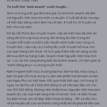
đó là một thuật toán.
Từ tuổi thơ “kinh doanh” cuốn truyện...
Sinh ra trong một gia đình khá giả, từ nhỏ kinh doanh đã đến
với Nguyễn Việt Hòa như một cơ duyên: 5 tuổi đã được mẹ dạy
về tiền bạc bằng cách đem rau đi bán, 8 tuổi tự vẽ truyện và
bán cho các bạn..
Khi ấy rất thích đọc truyện tranh, cậu bé Việt Hòa đã nhịn ăn
sáng để tích cóp mua nhưng vẫn không đủ tiền trong khi
truyện mỗi tuần ra một cuốn. Muốn mình tuần nào cũng có
truyện đọc, cậu nảy ra ý tưởng lấy cuốn truyện bố mua cho
các bạn hàng xóm thuê, rồi tích góp thêm tiền ăn sáng và đủ
để mua định kỳ hàng tuần. Doanh nhân Nguyễn Việt Hòa nhớ
lại: “Lúc đó tôi cũng không biết đó là kinh doanh, chỉ đơn giản là
“hành động phục vụ mong muốn thôi”…
Năm II ngành Kiến trúc,trường Đại học Mở Hà Nội, Hòa cùng 2
bạn nữ góp vốn mua dụng cụ làm sản phẩm handmade và bán
vào Ngày Phụ nữ Việt Nam. Kết quả thật bất ngờ, chỉ trong 10
ngày, họ đã thu về 3.000.000 đồng từ số vốn ban đầu chỉ vỏn
vẹn 150.000 đồng. Những năm thiếp theo, Nguyễn Việt Hòa kinh
doanh đủ các loại mặt hàng trên Internet: Sơn vẽ điện thoại,
túi điện thoại, sim số đẹp, điện thoại di động... Tất cả đều thu
về lợi nhuận rất cao và thành công nhất khi đó phải kể đến sản