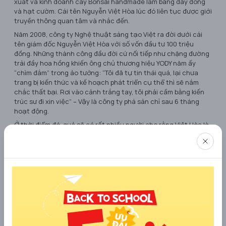
xuất và kinh doanh cây Bonsai handmade làm bằng dây đồng
và hạt cườm. Cái tên Nguyễn Việt Hòa lúc đó liên tục được giới
truyền thông quan tâm và nhắc đến.
Năm 2008, công ty Nghệ thuật sáng tạo Việt ra đời dưới cái
tên giám đốc Nguyễn Việt Hòa với số vốn đầu tư 100 triệu
đồng. Những thành công đầu đời cứ nối tiếp như chặng đường
trải đầy hoa hồng khiến ông chủ thương hiệu YODY năm ấy
“chìm đắm” trong ảo tưởng: “Tôi đã tự tin thái quá, lại chưa
trang bị kiến thức và kế hoạch phát triển cụ thể thì sẽ nắm
chắc thất bại. Rơi vào cảnh trắng tay, tôi phải cầm bằng kiến
trúc sư đi xin việc” – Vậy là công ty phá sản chỉ sau 6 tháng
hoạt động.
Ở thời điểm đó, quả sẽ có rất nhiều người cho rằng Việt Hòa là
một kẻ điên khùng, dại khờ, một kẻ không biết nắm bắt cơ hội,
một kẻ “sướng quá hóa rồ”… khi từ bỏ một công việc tốt tại Tập
đoàn Vinaconex để đi theo tiếng gọi của tuổi trẻ, thực hiện
những hoài bão khác người của anh..
Nhưng không ngờ thất bại lần thứ hai đến còn nhanh hơn.
Chỉ sau vài tháng, Hòa quyết định nghỉ việc và cùng một người
bạn kinh doanh với số vốn tích cóp được hơn 50 triệu đồng.
“Không ai ủng hộ tôi làm công việc này, rồi đến cả bạn bè cũng
dần xa lánh. Có những lúc tôi cảm thấy stress, tôi cảm thấy