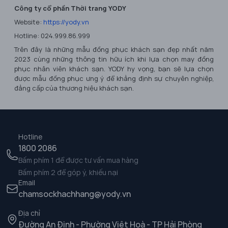
Công ty cổ phần Thời trang YODY
Website:
https://yody.vn
Hotline: 024.999.86.999
Trên đây là những mẫu đồng phục khách sạn đẹp nhất năm
2023 cùng những thông tin hữu ích khi lựa chọn may đồng
phục nhân viên khách sạn. YODY hy vọng, bạn sẽ lựa chọn
được mẫu đồng phục ưng ý để khẳng định sự chuyên nghiệp,
đẳng cấp của thương hiệu khách sạn.
Hotline
1800 2086
Bấm phím 1 để được tư vấn mua hàng
Bấm phím 2 để góp ý, khiếu nại
Email
chamsockhachhang@yody.vn
Địa chỉ
Đường An Định - Phường Việt Hoà - TP Hải Phòng