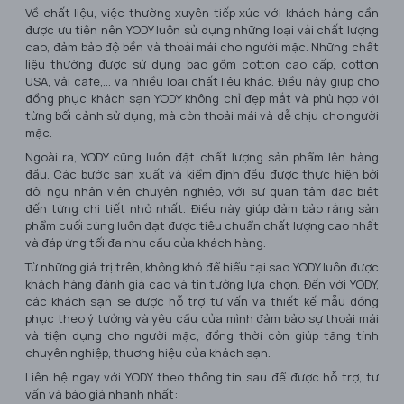
Về chất liệu, việc thường xuyên tiếp xúc với khách hàng cần
được ưu tiên nên YODY luôn sử dụng những loại vải chất lượng
cao, đảm bảo độ bền và thoải mái cho người mặc. Những chất
liệu thường được sử dụng bao gồm cotton cao cấp, cotton
USA, vải cafe,... và nhiều loại chất liệu khác. Điều này giúp cho
đồng phục khách sạn YODY không chỉ đẹp mắt và phù hợp với
từng bối cảnh sử dụng, mà còn thoải mái và dễ chịu cho người
mặc.
Ngoài ra, YODY cũng luôn đặt chất lượng sản phẩm lên hàng
đầu. Các bước sản xuất và kiểm định đều được thực hiện bởi
đội ngũ nhân viên chuyên nghiệp, với sự quan tâm đặc biệt
đến từng chi tiết nhỏ nhất. Điều này giúp đảm bảo rằng sản
phẩm cuối cùng luôn đạt được tiêu chuẩn chất lượng cao nhất
và đáp ứng tối đa nhu cầu của khách hàng.
Từ những giá trị trên, không khó để hiểu tại sao YODY luôn được
khách hàng đánh giá cao và tin tưởng lựa chọn. Đến với YODY,
các khách sạn sẽ được hỗ trợ tư vấn và thiết kế mẫu đồng
phục theo ý tưởng và yêu cầu của mình đảm bảo sự thoải mái
và tiện dụng cho người mặc, đồng thời còn giúp tăng tính
chuyên nghiệp, thương hiệu của khách sạn.
Liên hệ ngay với YODY theo thông tin sau để được hỗ trợ, tư
vấn và báo giá nhanh nhất: