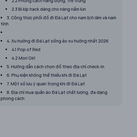
2.2 Phong cách năng động, trẻ trung
2.3 Bí kíp hack dáng cho nàng nấm lùn
3. Công thức phối đồ đi Đà Lạt cho nam lịch lãm và nam
tính
4. Xu hướng đi Đà Lạt sống ảo xu hướng nhất 2026
4.1 Pop of Red
4.2 Mori Girl
5. Hướng dẫn cách chọn đồ theo địa chỉ check-in
6. Phụ kiện không thể thiếu khi đi Đà Lạt
7. Một số lưu ý quan trọng khi đi Đà Lạt
8. Địa chỉ mua quần áo Đà Lạt chất lượng, đa dạng
phong cách