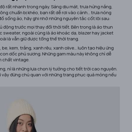
 độ rất nhanh trong ngày. Sáng dịu mát, trưa hửng nắng,
không chuẩn bị khéo, bạn rất dễ rơi vào cảnh… trưa nóng
lên đồ sống ảo, hãy ghi nhớ những nguyên tắc cốt lõi sau:
ủ động trước mọi thay đổi thời tiết. Bên trong là áo thun
c sweater, ngoài cùng là áo khoác dạ, blazer hay jacket
oài là vẫn giữ được tổng thể thời trang.
e, kem, trắng, xanh rêu, xanh olive… luôn tạo hiệu ứng
g con dốc phủ sương. Những gam màu này không chỉ dễ
 chất vintage.
ung, nỉ là những lựa chọn lý tưởng cho tiết trời cao nguyên.
, vì vậy đừng chủ quan với những trang phục quá mỏng nếu