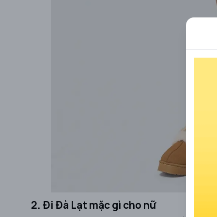
2. Đi Đà Lạt mặc gì cho nữ