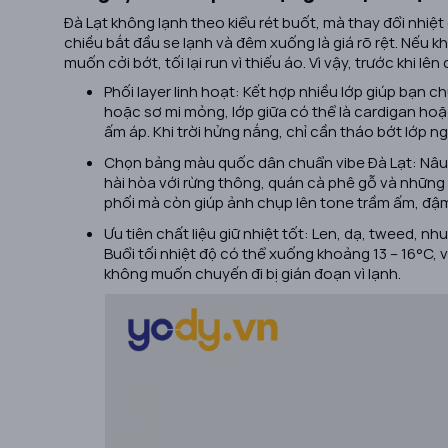
Đà Lạt không lạnh theo kiểu rét buốt, mà thay đổi nhiệt
chiều bắt đầu se lạnh và đêm xuống là giá rõ rệt. Nếu 
muốn cởi bớt, tối lại run vì thiếu áo. Vì vậy, trước khi 
Phối layer linh hoạt: Kết hợp nhiều lớp giúp bạn ch
hoặc sơ mi mỏng, lớp giữa có thể là cardigan hoặ
ấm áp. Khi trời hửng nắng, chỉ cần tháo bớt lớp ng
Chọn bảng màu quốc dân chuẩn vibe Đà Lạt: Nâu, b
hài hòa với rừng thông, quán cà phê gỗ và nhữn
phối mà còn giúp ảnh chụp lên tone trầm ấm, đậm
Ưu tiên chất liệu giữ nhiệt tốt: Len, dạ, tweed, nh
Buổi tối nhiệt độ có thể xuống khoảng 13 – 16°C
không muốn chuyến đi bị gián đoạn vì lạnh.