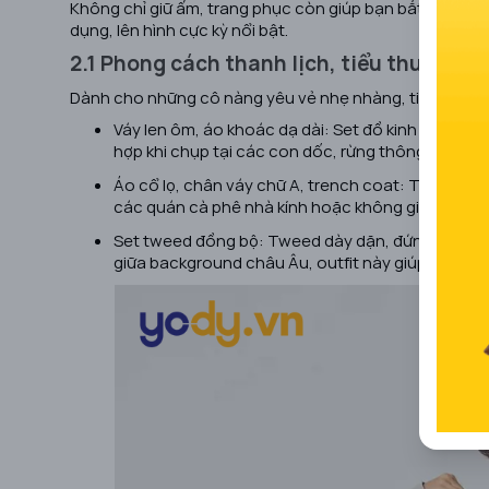
Không chỉ giữ ấm, trang phục còn giúp bạn bắt trọn vi
dụng, lên hình cực kỳ nổi bật.
2.1 Phong cách thanh lịch, tiểu thư
Dành cho những cô nàng yêu vẻ nhẹ nhàng, tinh tế và
Váy len ôm, áo khoác dạ dài: Set đồ kinh điển gi
hợp khi chụp tại các con dốc, rừng thông hoặc kh
Áo cổ lọ, chân váy chữ A, trench coat: Tổng thể 
các quán cà phê nhà kính hoặc không gian nhiều 
Set tweed đồng bộ: Tweed dày dặn, đứng form man
giữa background châu Âu, outfit này giúp hình ảnh