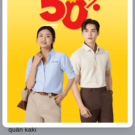
Màu sắc của váy và áo nên chọn những tông nhẹ nhàng 
như pastel, trắng hoặc be để tôn lên vẻ dịu dàng, thanh 
thoát, đồng thời thể hiện sự tôn trọng đối với không gian linh 
thiêng.
6. Đi chùa tết mặc gì? Áo khoác phối 
quần kaki