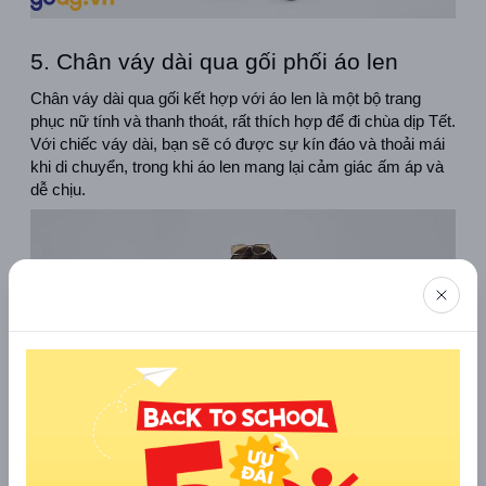
5. Chân váy dài qua gối phối áo len
Chân váy dài qua gối kết hợp với áo len là một bộ trang 
phục nữ tính và thanh thoát, rất thích hợp để đi chùa dịp Tết. 
Với chiếc váy dài, bạn sẽ có được sự kín đáo và thoải mái 
khi di chuyển, trong khi áo len mang lại cảm giác ấm áp và 
dễ chịu.