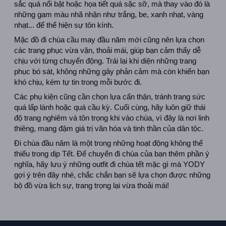
sắc quá nổi bật hoặc họa tiết quá sặc sỡ, mà thay vào đó là 
những gam màu nhã nhặn như trắng, be, xanh nhạt, vàng 
nhạt... để thể hiện sự tôn kính.
Mặc đồ đi chùa cầu may đầu năm mới cũng nên lựa chọn 
các trang phục vừa vặn, thoải mái, giúp bạn cảm thấy dễ 
chịu với từng chuyển động. Trái lại khi diện những trang 
phục bó sát, không những gây phản cảm mà còn khiến bạn 
khó chịu, kém tự tin trong mỗi bước đi. 
Các phụ kiện cũng cần chọn lựa cẩn thận, tránh trang sức 
quá lấp lánh hoặc quá cầu kỳ. Cuối cùng, hãy luôn giữ thái 
độ trang nghiêm và tôn trọng khi vào chùa, vì đây là nơi linh 
thiêng, mang đậm giá trị văn hóa và tinh thần của dân tộc.
Đi chùa đầu năm là một trong những hoạt động không thể 
thiếu trong dịp Tết. Để chuyến đi chùa của bạn thêm phần ý 
nghĩa, hãy lưu ý những outfit đi chùa tết mặc gì mà YODY 
gợi ý trên đây nhé, chắc chắn bạn sẽ lựa chọn được những 
bộ đồ vừa lịch sự, trang trọng lại vừa thoải mái!