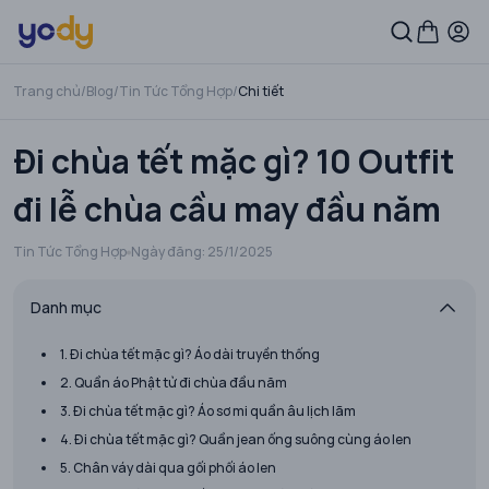
Trang chủ
/
Blog
/
Tin Tức Tổng Hợp
/
Chi tiết
Đi chùa tết mặc gì? 10 Outfit
đi lễ chùa cầu may đầu năm
Tin Tức Tổng Hợp
Ngày đăng:
25/1/2025
Danh mục
1. Đi chùa tết mặc gì? Áo dài truyền thống
2. Quần áo Phật tử đi chùa đầu năm
3. Đi chùa tết mặc gì? Áo sơ mi quần âu lịch lãm
4. Đi chùa tết mặc gì? Quần jean ống suông cùng áo len
5. Chân váy dài qua gối phối áo len