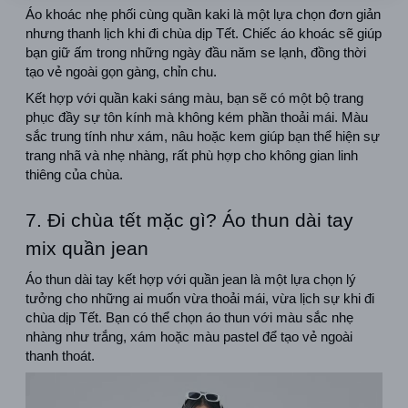
Áo khoác nhẹ phối cùng quần kaki là một lựa chọn đơn giản 
nhưng thanh lịch khi đi chùa dịp Tết. Chiếc áo khoác sẽ giúp 
bạn giữ ấm trong những ngày đầu năm se lạnh, đồng thời 
tạo vẻ ngoài gọn gàng, chỉn chu.
Kết hợp với quần kaki sáng màu, bạn sẽ có một bộ trang 
phục đầy sự tôn kính mà không kém phần thoải mái. Màu 
sắc trung tính như xám, nâu hoặc kem giúp bạn thể hiện sự 
trang nhã và nhẹ nhàng, rất phù hợp cho không gian linh 
thiêng của chùa.
7. Đi chùa tết mặc gì? Áo thun dài tay 
mix quần jean
Áo thun dài tay kết hợp với quần jean là một lựa chọn lý 
tưởng cho những ai muốn vừa thoải mái, vừa lịch sự khi đi 
chùa dịp Tết. Bạn có thể chọn áo thun với màu sắc nhẹ 
nhàng như trắng, xám hoặc màu pastel để tạo vẻ ngoài 
thanh thoát.