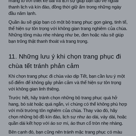
măng tô với thiết kế dài và lịch sự giúp bạn tạo vẻ ngoài 
thanh lịch và kín đáo, đồng thời giữ ấm trong những ngày 
đầu năm lạnh.
Quần âu sẽ giúp bạn có một bộ trang phục gọn gàng, tinh tế, 
thể hiện sự tôn trọng với không gian trang nghiêm của chùa. 
Những tông màu nhẹ nhàng như be, đen hoặc nâu sẽ giúp 
bạn trông thật thanh thoát và trang trọng.
11. Những lưu ý khi chọn trang phục đi 
chùa tết tránh phản cảm
Khi chọn trang phục đi chùa vào dịp Tết, bạn cần lưu ý một 
số điểm để không gây phản cảm và thể hiện sự tôn trọng 
với không gian linh thiêng.
Trước hết, hãy tránh chọn những bộ trang phục quá hở 
hang, bó sát hoặc quá ngắn, vì chúng có thể không phù hợp 
với môi trường tôn nghiêm của chùa. Thay vào đó, hãy 
chọn những bộ đồ kín đáo, lịch sự như áo dài, váy dài, hoặc 
quần dài kết hợp với áo sơ mi, áo thun cổ tròn nhẹ nhàng.
Bên cạnh đó, bạn cũng nên tránh mặc trang phục có màu 