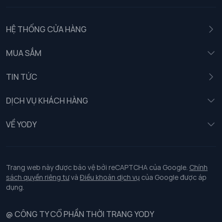
HỆ THỐNG CỬA HÀNG
MUA SẮM
Nam
TIN TỨC
Nữ
DỊCH VỤ KHÁCH HÀNG
Trẻ em
Chính sách khách hàng thân thiết
VỀ YODY
Đồng phục
Chính sách đổi trả
Giới thiệu
Chính sách bảo vệ dữ liệu cá nhân
Tuyển dụng
Trang web này được bảo vệ bởi reCAPTCHA của Google.
Chính
sách quyền riêng tư
và
Điều khoản dịch vụ
của Google được áp
Chính sách thanh toán, giao nhận
dụng.
Chính sách chất lượng và an toàn sức khoẻ nghề nghiệp
@ CÔNG TY CỔ PHẦN THỜI TRANG YODY