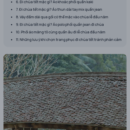
6. Đi chùa tết mặc gì? Áo khoác phối quần kaki
7. Đi chùa tết mặc gì? Áo thun dài tay mix quần jean
8. Váy đầm dài qua gối có thể mặc vào chùa lễ đầu năm
9. Đi chùa tết mặc gì? Áo polo phối quần jean đi chùa
10. Phối áo măng tô cùng quần âu đi lễ chùa đầu năm
11. Những lưu ý khi chọn trang phục đi chùa tết tránh phản cảm