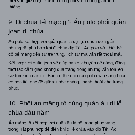
thời vẫn giữ được sự tôn trọng đối với không gian linh 
thiêng.
9. Đi chùa tết mặc gì? Áo polo phối quần 
jean đi chùa
Áo polo kết hợp với quần jean là sự lựa chọn đơn giản 
nhưng rất phù hợp khi đi chùa dịp Tết. Áo polo với thiết kế 
cổ bẻ mang đến sự trẻ trung, lịch sự mà vẫn rất thoải mái.
Kết hợp với quần jean sẽ giúp bạn di chuyển dễ dàng, đồng 
thời tạo cảm giác không quá trang trọng nhưng vẫn tôn lên 
sự tôn kính cần có. Bạn có thể chọn áo polo màu sáng hoặc 
có họa tiết nhẹ để giữ sự nhẹ nhàng, thanh thoát cho trang 
phục.
10. Phối áo măng tô cùng quần âu đi lễ 
chùa đầu năm
Áo măng tô kết hợp với quần âu là bộ trang phục sang 
trọng, rất phù hợp để diện khi đi lễ chùa vào dịp Tết. Áo 