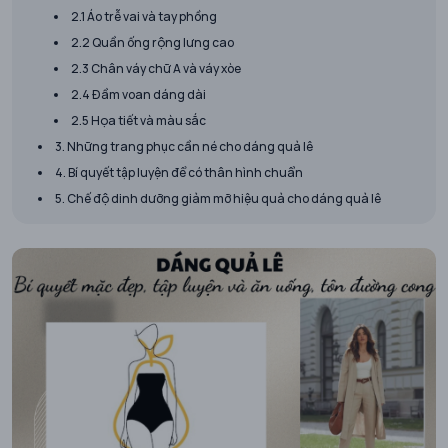
2.1 Áo trễ vai và tay phồng
​2.2 Quần ống rộng lưng cao
2.3 Chân váy chữ A và váy xòe
2.4 Đầm voan dáng dài
2.5 Họa tiết và màu sắc
3. Những trang phục cần né cho dáng quả lê
4. Bí quyết tập luyện để có thân hình chuẩn
5. Chế độ dinh dưỡng giảm mỡ hiệu quả cho dáng quả lê