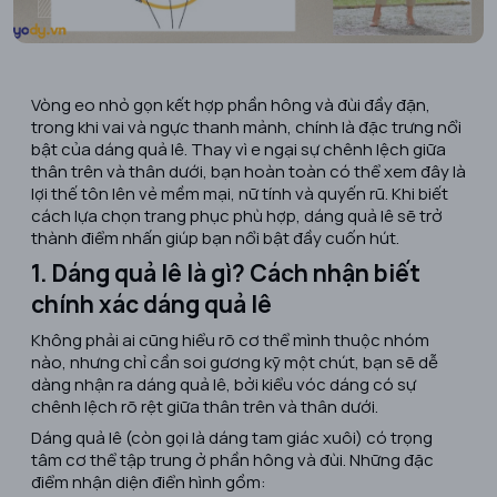
Vòng eo nhỏ gọn kết hợp phần hông và đùi đầy đặn,
trong khi vai và ngực thanh mảnh, chính là đặc trưng nổi
bật của dáng quả lê. Thay vì e ngại sự chênh lệch giữa
thân trên và thân dưới, bạn hoàn toàn có thể xem đây là
lợi thế tôn lên vẻ mềm mại, nữ tính và quyến rũ. Khi biết
cách lựa chọn trang phục phù hợp, dáng quả lê sẽ trở
thành điểm nhấn giúp bạn nổi bật đầy cuốn hút.
1. Dáng quả lê là gì? Cách nhận biết
chính xác dáng quả lê
Không phải ai cũng hiểu rõ cơ thể mình thuộc nhóm
nào, nhưng chỉ cần soi gương kỹ một chút, bạn sẽ dễ
dàng nhận ra
dáng quả lê
, bởi kiểu vóc dáng có sự
chênh lệch rõ rệt giữa thân trên và thân dưới.
Dáng quả lê (còn gọi là dáng tam giác xuôi) có trọng
tâm cơ thể tập trung ở phần hông và đùi. Những đặc
điểm nhận diện điển hình gồm: