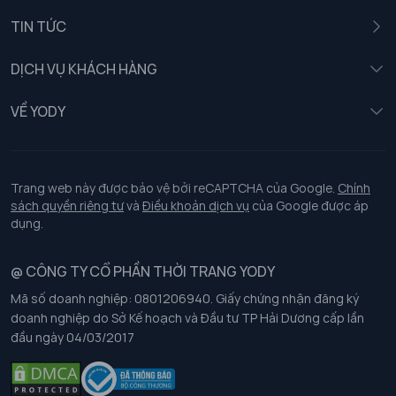
Nam
TIN TỨC
Nữ
DỊCH VỤ KHÁCH HÀNG
Trẻ em
Chính sách khách hàng thân thiết
VỀ YODY
Đồng phục
Chính sách đổi trả
Giới thiệu
Chính sách bảo vệ dữ liệu cá nhân
Tuyển dụng
Trang web này được bảo vệ bởi reCAPTCHA của Google.
Chính
sách quyền riêng tư
và
Điều khoản dịch vụ
của Google được áp
Chính sách thanh toán, giao nhận
dụng.
Chính sách chất lượng và an toàn sức khoẻ nghề nghiệp
@ CÔNG TY CỔ PHẦN THỜI TRANG YODY
Mã số doanh nghiệp: 0801206940. Giấy chứng nhận đăng ký
Chính sách đơn đồng phục
doanh nghiệp do Sở Kế hoạch và Đầu tư TP Hải Dương cấp lần
đầu ngày 04/03/2017
Hướng dẫn chọn kích thước