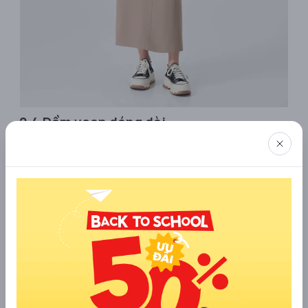
2.4 Đầm voan dáng dài
Đầm voan dáng dài mang lại hiệu ứng giấu dáng tinh tế.
Chất liệu mềm mại tạo độ rủ tự nhiên, giúp tổng thể
trông nhẹ nhàng và thanh thoát hơn. Những thiết kế có
chiết eo rõ ràng hoặc họa tiết nhỏ dàn trải sẽ giúp cơ
thể cân đối mà không làm phần dưới bị nặng nề.
2.5 Họa tiết và màu sắc
Màu sắc và họa tiết chính là chiêu thức quan trọng để
điều chỉnh thị giác. Hãy ưu tiên gam sáng hoặc họa tiết
ngang cho áo để tạo cảm giác phần trên đầy đặn hơn.
Ngược lại, quần hoặc váy nên chọn tông tối như đen,
xanh navy, nâu trầm để tạo hiệu ứng thon gọn. Khi biết