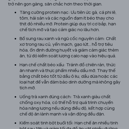
trở nên gọn gàng, săn chắc hơn theo thời gian.
Tăng cường protein nạc: Ưu tiên ức gà, cá phi lê,
tôm, hải sản và các nguồn đạm ít béo thay cho
thịt đỏ nhiều mỡ. Protein giúp duy trì cơ bắp, hạn
chế tích mỡ và tạo cảm giác no lâu hơn.
Bổ sung rau xanh và ngũ cốc nguyên cám: Chất
xơ trong rau củ, yến mạch, gạo lứt… hỗ trợ tiêu
hóa, ổn định đường huyết và giảm cảm giác thèm
ăn, từ đó kiểm soát lượng calo nạp vào hiệu quả.
Hạn chế chất béo xấu: Tránh đồ chiên rán, thức
ăn nhanh và thực phẩm nhiều dầu mỡ. Thay thế
bằng chất béo tốt từ dầu ô liu, dầu dừa hoặc các
loại hạt để vẫn đảm bảo dinh dưỡng mà không gây
tích mỡ.
Uống trà xanh đúng cách: Trà xanh giàu chất
chống oxy hóa, có thể hỗ trợ quá trình chuyển
hóa năng lượng nếu dùng điều độ, kết hợp cùng
chế độ ăn lành mạnh và vận động đều đặn.
Kiểm soát tinh bột buổi tối: Hạn chế ăn nhiều tinh
bột sau 19h và giảm tối đa đồ ăn vặt nhiều đường,