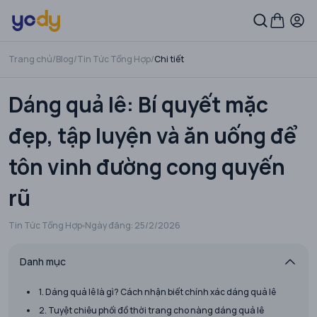
Trang chủ
/
Blog
/
Tin Tức Tổng Hợp
/
Chi tiết
Dáng quả lê: Bí quyết mặc
đẹp, tập luyện và ăn uống để
tôn vinh đường cong quyến
rũ
Tin Tức Tổng Hợp
Ngày đăng:
25/2/2026
Danh mục
1. Dáng quả lê là gì? Cách nhận biết chính xác dáng quả lê
​2. Tuyệt chiêu phối đồ thời trang cho nàng dáng quả lê