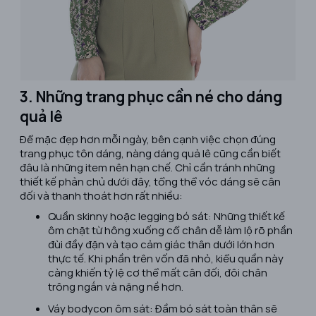
3. Những trang phục cần né cho dáng
quả lê
Để mặc đẹp hơn mỗi ngày, bên cạnh việc chọn đúng
trang phục tôn dáng, nàng dáng quả lê cũng cần biết
đâu là những item nên hạn chế. Chỉ cần tránh những
thiết kế phản chủ dưới đây, tổng thể vóc dáng sẽ cân
đối và thanh thoát hơn rất nhiều:
Quần skinny hoặc legging bó sát: Những thiết kế
ôm chặt từ hông xuống cổ chân dễ làm lộ rõ phần
đùi đầy đặn và tạo cảm giác thân dưới lớn hơn
thực tế. Khi phần trên vốn đã nhỏ, kiểu quần này
càng khiến tỷ lệ cơ thể mất cân đối, đôi chân
trông ngắn và nặng nề hơn.
Váy bodycon ôm sát: Đầm bó sát toàn thân sẽ