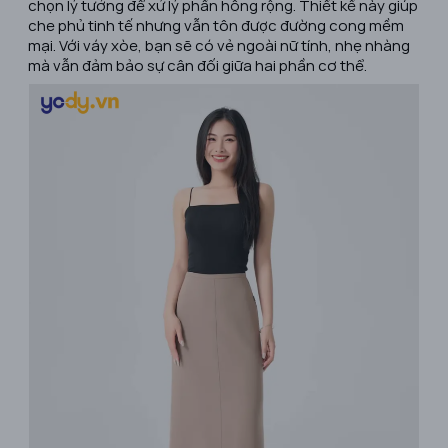
chọn lý tưởng để xử lý phần hông rộng. Thiết kế này giúp
che phủ tinh tế nhưng vẫn tôn được đường cong mềm
mại. Với váy xòe, bạn sẽ có vẻ ngoài nữ tính, nhẹ nhàng
mà vẫn đảm bảo sự cân đối giữa hai phần cơ thể.