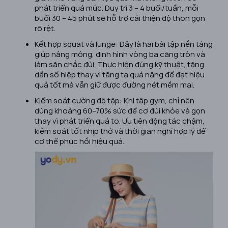
phát triển quá mức. Duy trì 3 – 4 buổi/tuần, mỗi
buổi 30 – 45 phút sẽ hỗ trợ cải thiện độ thon gọn
rõ rệt.
Kết hợp squat và lunge: Đây là hai bài tập nền tảng
giúp nâng mông, định hình vòng ba căng tròn và
làm săn chắc đùi. Thực hiện đúng kỹ thuật, tăng
dần số hiệp thay vì tăng tạ quá nặng để đạt hiệu
quả tốt mà vẫn giữ được đường nét mềm mại.
Kiểm soát cường độ tập: Khi tập gym, chỉ nên
dùng khoảng 60–70% sức để cơ đùi khỏe và gọn
thay vì phát triển quá to. Ưu tiên động tác chậm,
kiểm soát tốt nhịp thở và thời gian nghỉ hợp lý để
cơ thể phục hồi hiệu quả.