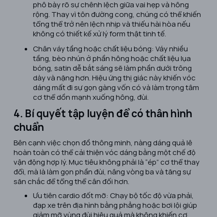
phô bày rõ sự chênh lệch giữa vai hẹp và hông
rộng. Thay vì tôn đường cong, chúng có thể khiến
tổng thể trở nên lệch nhịp và thiếu hài hòa nếu
không có thiết kế xử lý form thật tinh tế.
Chân váy tầng hoặc chất liệu bóng: Váy nhiều
tầng, bèo nhún ở phần hông hoặc chất liệu lụa
bóng, satin dễ bắt sáng sẽ làm phần dưới trông
dày và nặng hơn. Hiệu ứng thị giác này khiến vóc
dáng mất đi sự gọn gàng vốn có và làm trọng tâm
cơ thể dồn mạnh xuống hông, đùi.
4. Bí quyết tập luyện để có thân hình
chuẩn
Bên cạnh việc chọn đồ thông minh, nàng dáng quả lê
hoàn toàn có thể cải thiện vóc dáng bằng một chế độ
vận động hợp lý. Mục tiêu không phải là “ép” cơ thể thay
đổi, mà là làm gọn phần đùi, nâng vòng ba và tăng sự
săn chắc để tổng thể cân đối hơn.
Ưu tiên cardio đốt mỡ: Chạy bộ tốc độ vừa phải,
đạp xe trên địa hình bằng phẳng hoặc bơi lội giúp
giảm mỡ vùng đùi hiệu quả mà không khiến cơ