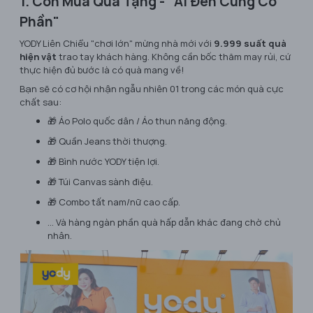
1. Cơn Mưa Quà Tặng - "Ai Đến Cũng Có
Phần"
YODY Liên Chiểu "chơi lớn" mừng nhà mới với
9.999 suất quà
hiện vật
trao tay khách hàng. Không cần bốc thăm may rủi, cứ
thực hiện đủ bước là có quà mang về!
Bạn sẽ có cơ hội nhận ngẫu nhiên 01 trong các món quà cực
chất sau:
🎁 Áo Polo quốc dân / Áo thun năng động.
🎁 Quần Jeans thời thượng.
🎁 Bình nước YODY tiện lợi.
🎁 Túi Canvas sành điệu.
🎁 Combo tất nam/nữ cao cấp.
... Và hàng ngàn phần quà hấp dẫn khác đang chờ chủ
nhân.