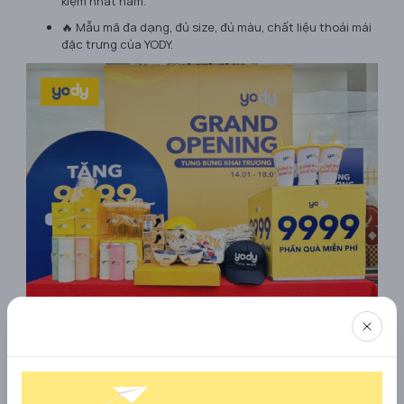
kiệm nhất năm.
🔥 Mẫu mã đa dạng, đủ size, đủ màu, chất liệu thoải mái
đặc trưng của YODY.