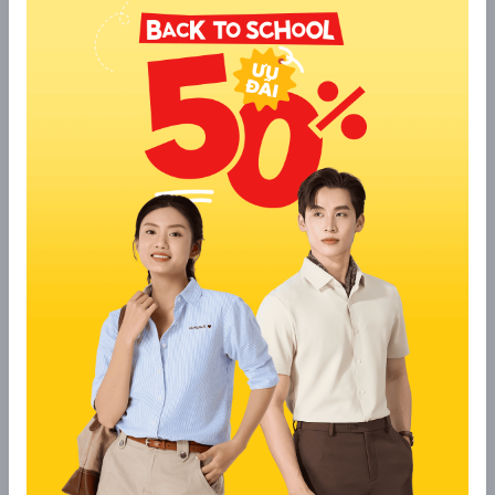
3. Hướng Dẫn Săn Quà
Để chắc chắn rinh được quà xịn, bạn chỉ cần làm theo 2 bước
cực đơn giản sau:
Bước 1:
Tại bài viết thông báo trên Fanpage (hoặc
Website), bạn để lại bình luận:
"Chúc mừng"
và
Tag tên
2 người bạn
thân thiết.
Bước 2:
Chụp ảnh màn hình bình luận đó.
Bước 3:
Mang hình ảnh đến cửa hàng YODY Liên Chiểu
từ
14/01 - 18/01
để nhân viên xác nhận và trao quà MIỄN
PHÍ.
4. Thời Gian & Địa Điểm
Kèo thơm không đợi người chậm chân! Số lượng quà có hạn và
đang vơi đi rất nhanh. Hãy ghé ngay:
⏰ Thời gian:
Từ Thứ 4 (14/01) đến hết Chủ Nhật
(18/01/2026).
📍 Địa chỉ:
688 Tôn Đức Thắng, Phường Hoà Khánh,
TP. Đà Nẵng.