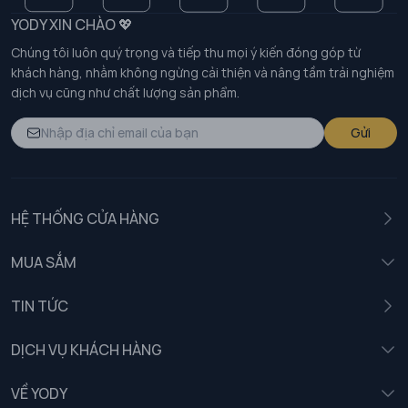
YODY XIN CHÀO 💖
Chúng tôi luôn quý trọng và tiếp thu mọi ý kiến đóng góp từ
khách hàng, nhằm không ngừng cải thiện và nâng tầm trải nghiệm
dịch vụ cũng như chất lượng sản phẩm.
Gửi
HỆ THỐNG CỬA HÀNG
MUA SẮM
Nam
TIN TỨC
Nữ
DỊCH VỤ KHÁCH HÀNG
Trẻ em
Chính sách khách hàng thân thiết
VỀ YODY