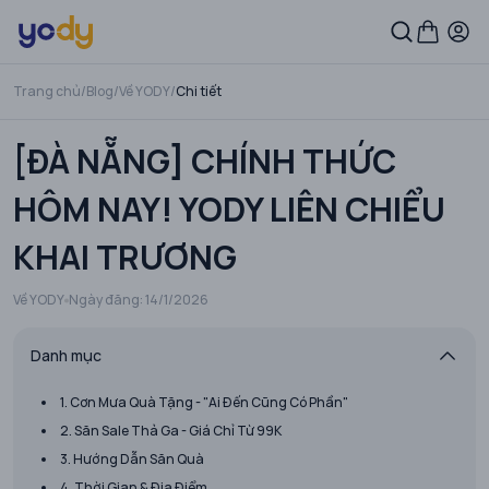
Trang chủ
/
Blog
/
Về YODY
/
Chi tiết
[ĐÀ NẴNG] CHÍNH THỨC
HÔM NAY! YODY LIÊN CHIỂU
KHAI TRƯƠNG
Về YODY
Ngày đăng:
14/1/2026
Danh mục
1. Cơn Mưa Quà Tặng - "Ai Đến Cũng Có Phần"
2. Săn Sale Thả Ga - Giá Chỉ Từ 99K
3. Hướng Dẫn Săn Quà
4. Thời Gian & Địa Điểm