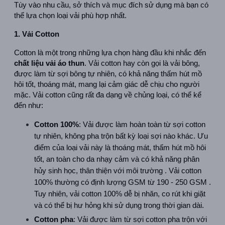
Tùy vào nhu cầu, sở thích và mục đích sử dụng mà bạn có 
thể lựa chọn loại vải phù hợp nhất.  
1. Vải Cotton
Cotton là một trong những lựa chọn hàng đầu khi nhắc đến 
chất liệu vải áo thun
. Vải cotton hay còn gọi là vải bông, 
được làm từ sợi bông tự nhiên, có khả năng thấm hút mồ 
hôi tốt, thoáng mát, mang lại cảm giác dễ chịu cho người 
mặc. Vải cotton cũng rất đa dạng về chủng loại, có thể kể 
đến như:
Cotton 100%
: Vải được làm hoàn toàn từ sợi cotton 
tự nhiên, không pha trộn bất kỳ loại sợi nào khác. Ưu 
điểm của loại vải này là thoáng mát, thấm hút mồ hôi 
tốt, an toàn cho da nhạy cảm và có khả năng phân 
hủy sinh học, thân thiện với môi trường . Vải cotton 
100% thường có định lượng GSM từ 190 - 250 GSM . 
Tuy nhiên, vải cotton 100% dễ bị nhăn, co rút khi giặt 
và có thể bị hư hỏng khi sử dụng trong thời gian dài.  
Cotton pha
: Vải được làm từ sợi cotton pha trộn với 