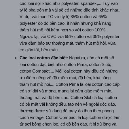
các loại sợi khác như polyester, spandex,... Tùy vào 
tỷ lệ pha trộn mà vải sẽ có những đặc tính khác nhau. 
Ví dụ, vải thun TC với tỷ lệ 35% cotton và 65% 
polyester có độ bền cao, ít nhăn nhưng khả năng 
thấm hút mồ hôi kém hơn so với cotton 100% . 
Ngược lại, vải CVC với 65% cotton và 35% polyester 
vừa đảm bảo sự thoáng mát, thấm hút mồ hôi, vừa 
co giãn tốt, bền màu .  
Các loại cotton đặc biệt
: Ngoài ra, còn có một số 
loại cotton đặc biệt như cotton Pima, cotton Slub, 
cotton Compact,... Mỗi loại cotton này đều có những 
ưu điểm riêng về độ mềm mại, độ bền, khả năng 
thấm hút mồ hôi,... Cotton Pima là loại cotton cao cấp, 
có sợi dài và mỏng, mang lại cảm giác mềm mịn, 
thoáng mát và độ bền cao. Cotton Slub là loại cotton 
có bề mặt vải không đều, tạo nên vẻ ngoài độc đáo, 
thường được sử dụng để may áo thun theo phong 
cách vintage. Cotton Compact là loại cotton được làm 
từ sợi bông chọn lọc, có độ bền cao, ít bị xù lông và 