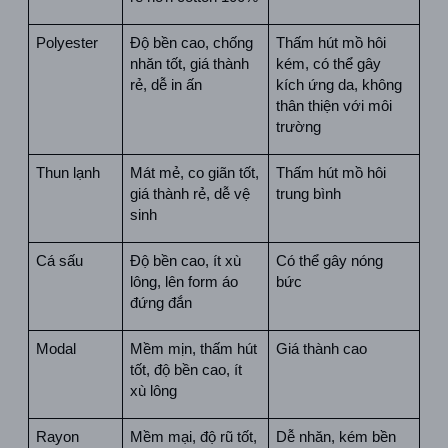
Polyester
Độ bền cao, chống 
Thấm hút mồ hôi 
nhăn tốt, giá thành 
kém, có thể gây 
rẻ, dễ in ấn
kích ứng da, không 
thân thiện với môi 
trường
Thun lạnh
Mát mẻ, co giãn tốt, 
Thấm hút mồ hôi 
giá thành rẻ, dễ vệ 
trung bình
sinh
Cá sấu
Độ bền cao, ít xù 
Có thể gây nóng 
lông, lên form áo 
bức
đứng đắn
Modal
Mềm mịn, thấm hút 
Giá thành cao
tốt, độ bền cao, ít 
xù lông
Rayon
Mềm mại, độ rũ tốt, 
Dễ nhăn, kém bền 