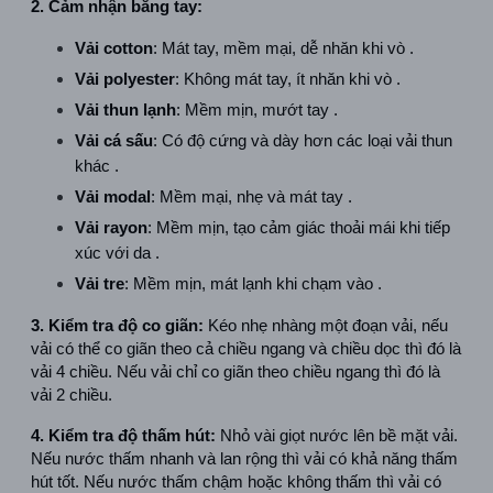
2. Cảm nhận bằng tay:
Vải cotton
: Mát tay, mềm mại, dễ nhăn khi vò .  
Vải polyester
: Không mát tay, ít nhăn khi vò .  
Vải thun lạnh
: Mềm mịn, mướt tay .  
Vải cá sấu
: Có độ cứng và dày hơn các loại vải thun 
khác .  
Vải modal
: Mềm mại, nhẹ và mát tay .  
Vải rayon
: Mềm mịn, tạo cảm giác thoải mái khi tiếp 
xúc với da .  
Vải tre
: Mềm mịn, mát lạnh khi chạm vào .  
3. Kiểm tra độ co giãn:
 Kéo nhẹ nhàng một đoạn vải, nếu 
vải có thể co giãn theo cả chiều ngang và chiều dọc thì đó là 
vải 4 chiều. Nếu vải chỉ co giãn theo chiều ngang thì đó là 
vải 2 chiều.
4. Kiểm tra độ thấm hút:
 Nhỏ vài giọt nước lên bề mặt vải. 
Nếu nước thấm nhanh và lan rộng thì vải có khả năng thấm 
hút tốt. Nếu nước thấm chậm hoặc không thấm thì vải có 