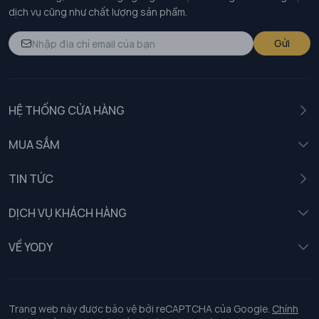
dịch vụ cũng như chất lượng sản phẩm.
Gửi
HỆ THỐNG CỬA HÀNG
MUA SẮM
Nam
TIN TỨC
Nữ
DỊCH VỤ KHÁCH HÀNG
Trẻ em
Chính sách khách hàng thân thiết
VỀ YODY
Đồng phục
Chính sách đổi trả
Giới thiệu
Chính sách bảo vệ dữ liệu cá nhân
Tuyển dụng
Trang web này được bảo vệ bởi reCAPTCHA của Google.
Chính