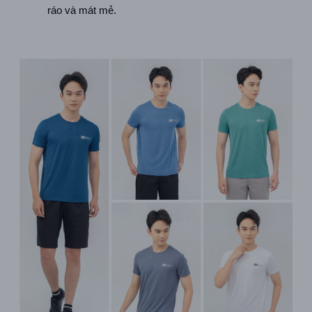
ráo và mát mẻ.  