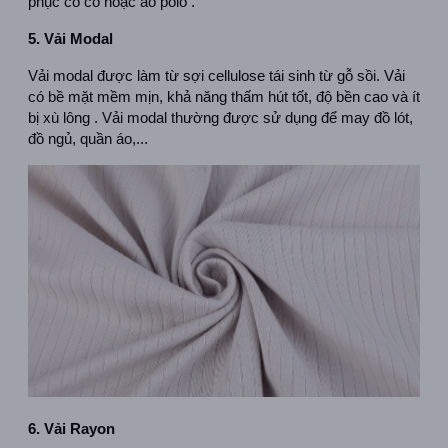
phục có cổ hoặc áo polo .  
5. Vải Modal
Vải modal được làm từ sợi cellulose tái sinh từ gỗ sồi. Vải 
có bề mặt mềm mịn, khả năng thấm hút tốt, độ bền cao và ít 
bị xù lông . Vải modal thường được sử dụng để may đồ lót, 
đồ ngủ, quần áo,...  
6. Vải Rayon