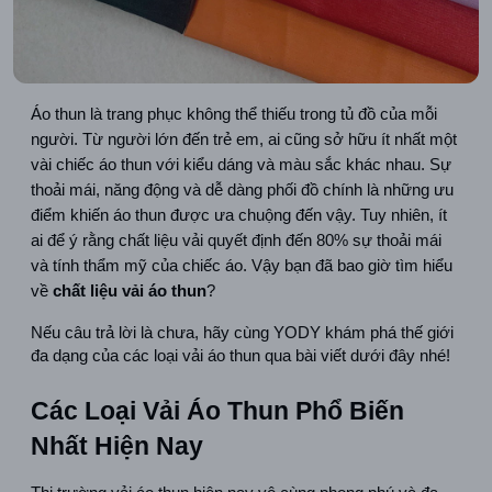
Áo thun là trang phục không thể thiếu trong tủ đồ của mỗi 
người. Từ người lớn đến trẻ em, ai cũng sở hữu ít nhất một 
vài chiếc áo thun với kiểu dáng và màu sắc khác nhau. Sự 
thoải mái, năng động và dễ dàng phối đồ chính là những ưu 
điểm khiến áo thun được ưa chuộng đến vậy. Tuy nhiên, ít 
ai để ý rằng chất liệu vải quyết định đến 80% sự thoải mái 
và tính thẩm mỹ của chiếc áo. Vậy bạn đã bao giờ tìm hiểu 
về 
chất liệu vải áo thun
?
Nếu câu trả lời là chưa, hãy cùng YODY khám phá thế giới 
đa dạng của các loại vải áo thun qua bài viết dưới đây nhé!
Các Loại Vải Áo Thun Phổ Biến 
Nhất Hiện Nay