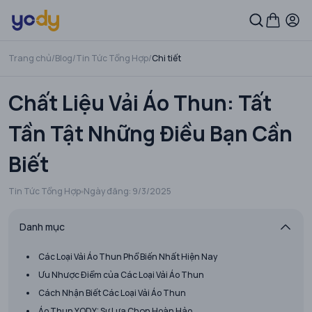
Trang chủ
/
Blog
/
Tin Tức Tổng Hợp
/
Chi tiết
Chất Liệu Vải Áo Thun: Tất
Tần Tật Những Điều Bạn Cần
Biết
Tin Tức Tổng Hợp
Ngày đăng:
9/3/2025
Danh mục
Các Loại Vải Áo Thun Phổ Biến Nhất Hiện Nay
Ưu Nhược Điểm của Các Loại Vải Áo Thun
Cách Nhận Biết Các Loại Vải Áo Thun
Áo Thun YODY: Sự Lựa Chọn Hoàn Hảo