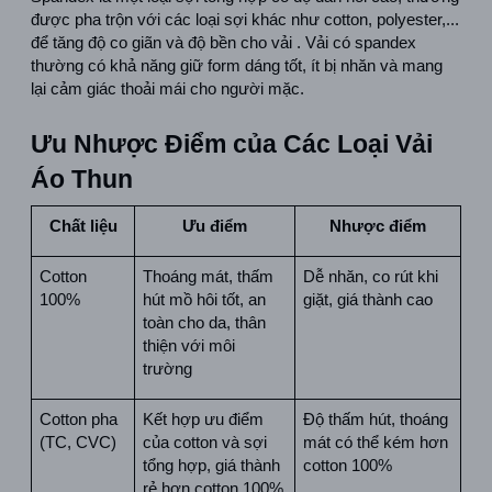
được pha trộn với các loại sợi khác như cotton, polyester,... 
để tăng độ co giãn và độ bền cho vải . Vải có spandex 
thường có khả năng giữ form dáng tốt, ít bị nhăn và mang 
lại cảm giác thoải mái cho người mặc.  
Ưu Nhược Điểm của Các Loại Vải 
Áo Thun
Chất liệu
Ưu điểm
Nhược điểm
Cotton 
Thoáng mát, thấm 
Dễ nhăn, co rút khi 
100%
hút mồ hôi tốt, an 
giặt, giá thành cao
toàn cho da, thân 
thiện với môi 
trường
Cotton pha 
Kết hợp ưu điểm 
Độ thấm hút, thoáng 
(TC, CVC)
của cotton và sợi 
mát có thể kém hơn 
tổng hợp, giá thành 
cotton 100%
rẻ hơn cotton 100%