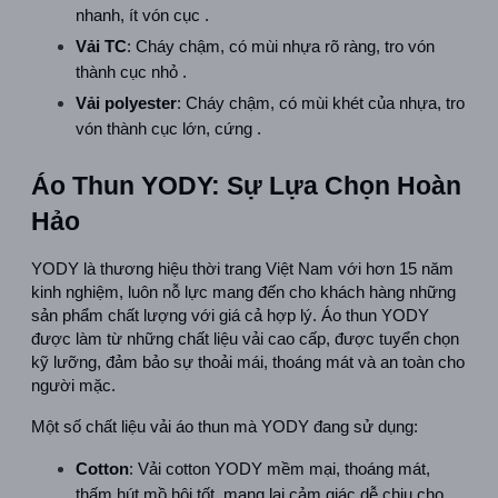
nhanh, ít vón cục .  
Vải TC
: Cháy chậm, có mùi nhựa rõ ràng, tro vón 
thành cục nhỏ .  
Vải polyester
: Cháy chậm, có mùi khét của nhựa, tro 
vón thành cục lớn, cứng .  
Áo Thun YODY: Sự Lựa Chọn Hoàn 
Hảo
YODY là thương hiệu thời trang Việt Nam với hơn 15 năm 
kinh nghiệm, luôn nỗ lực mang đến cho khách hàng những 
sản phẩm chất lượng với giá cả hợp lý. Áo thun YODY 
được làm từ những chất liệu vải cao cấp, được tuyển chọn 
kỹ lưỡng, đảm bảo sự thoải mái, thoáng mát và an toàn cho 
người mặc.
Một số chất liệu vải áo thun mà YODY đang sử dụng:
Cotton
: Vải cotton YODY mềm mại, thoáng mát, 
thấm hút mồ hôi tốt, mang lại cảm giác dễ chịu cho 