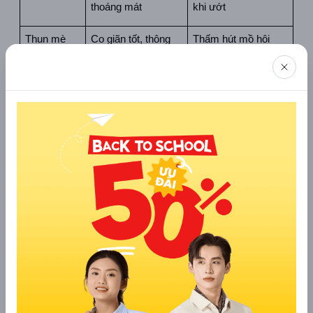
thoáng mát
khi ướt
Thun mè
Co giãn tốt, thông 
Thấm hút mồ hôi 
thoáng
kém
Lycra
Co giãn tốt, ôm sát 
Giá thành cao
cơ thể
Tre
Thấm hút tốt, kháng 
Dễ nhăn, giá thành 
khuẩn, chống tia 
cao
UV, thân thiện với 
môi trường
Microfiber
Mềm mịn, giá thành 
Thấm hút mồ hôi 
rẻ
kém
Tencel
Thấm hút tốt, 
Giá thành cao
thoáng mát, ít nhăn, 
thân thiện môi 
trường