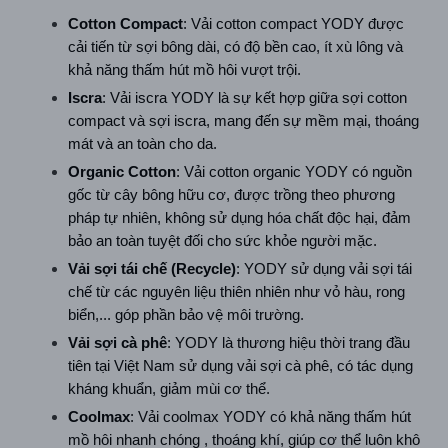
Cotton Compact
: Vải cotton compact YODY được 
cải tiến từ sợi bông dài, có độ bền cao, ít xù lông và 
khả năng thấm hút mồ hôi vượt trội.
Iscra
: Vải iscra YODY là sự kết hợp giữa sợi cotton 
compact và sợi iscra, mang đến sự mềm mại, thoáng 
mát và an toàn cho da.  
Organic Cotton
: Vải cotton organic YODY có nguồn 
gốc từ cây bông hữu cơ, được trồng theo phương 
pháp tự nhiên, không sử dụng hóa chất độc hại, đảm 
bảo an toàn tuyệt đối cho sức khỏe người mặc.  
Vải sợi tái chế (Recycle)
: YODY sử dụng vải sợi tái 
chế từ các nguyên liệu thiên nhiên như vỏ hàu, rong 
biển,... góp phần bảo vệ môi trường.  
Vải sợi cà phê
: YODY là thương hiệu thời trang đầu 
tiên tại Việt Nam sử dụng vải sợi cà phê, có tác dụng 
kháng khuẩn, giảm mùi cơ thể.  
Coolmax
: Vải coolmax YODY có khả năng thấm hút 
mồ hôi nhanh chóng , thoáng khí, giúp cơ thể luôn khô 