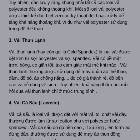
Tuy nhiên, cần lưu ý rằng không phải tất cả các loại vải 
polyester đều không thoáng khí. Một số loại vải polyester 
được thiết kế đặc biệt với các kỹ thuật dệt hoặc xử lý để 
tăng khả năng thoáng khí, ví dụ như vải polyester sử dụng 
trong đồ thể thao.
3. Vải Thun Lạnh
Vải thun lạnh (hay còn gọi là Cold Spandex) là loại vải được 
dệt kim từ sợi polyester và sợi spandex. Vải có bề mặt 
trơn, bóng, co giãn tốt, tạo cảm giác mát mẻ khi mặc . Vải 
thun lạnh thường được sử dụng để may quần áo thể thao, 
đầm, đồ bộ, áo chống nắng,... do có giá thành rẻ, độ bền 
cao và dễ dàng vệ sinh . Tuy nhiên, khả năng thấm hút mồ 
hôi của vải thun lạnh chỉ ở mức trung bình .  
4. Vải Cá Sấu (Lacoste)
Vải cá sấu là loại vải được dệt với mắt vải to, chất vải dày, 
thường được làm từ sợi cotton pha với polyester hoặc 
spandex . Vải cá sấu có độ bền cao , ít xù lông , lên form áo 
đứng đắn, thường được sử dụng để may áo thun đồng 