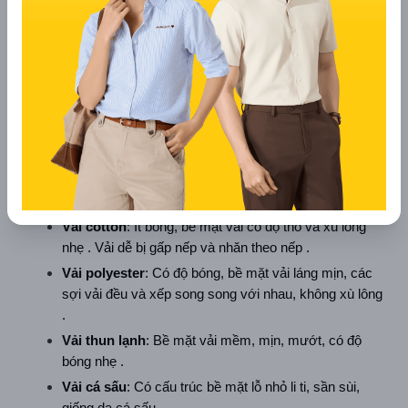
Cách Nhận Biết Các Loại Vải Áo 
Thun
Để nhận biết các loại vải áo thun, bạn có thể dựa vào các 
đặc điểm sau:
1. Quan sát bằng mắt:
Vải cotton
: Ít bóng, bề mặt vải có độ thô và xù lông 
nhẹ . Vải dễ bị gấp nếp và nhăn theo nếp .  
Vải polyester
: Có độ bóng, bề mặt vải láng mịn, các 
sợi vải đều và xếp song song với nhau, không xù lông 
.  
Vải thun lạnh
: Bề mặt vải mềm, mịn, mướt, có độ 
bóng nhẹ .  
Vải cá sấu
: Có cấu trúc bề mặt lỗ nhỏ li ti, sần sùi, 