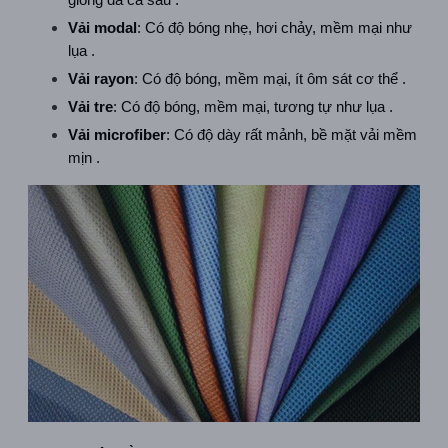
giống da cá sấu .  
Vải modal
: Có độ bóng nhẹ, hơi chảy, mềm mại như 
lụa .  
Vải rayon
: Có độ bóng, mềm mại, ít ôm sát cơ thể .  
Vải tre
: Có độ bóng, mềm mại, tương tự như lụa .  
Vải microfiber
: Có độ dày rất mảnh, bề mặt vải mềm 
mịn .  