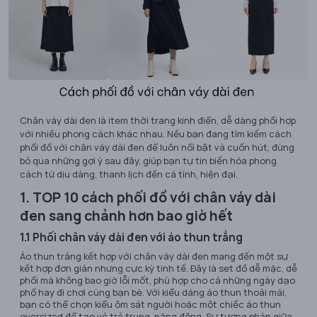
​Chân váy dài đen là item thời trang kinh điển, dễ dàng phối hợp
với nhiều phong cách khác nhau. Nếu bạn đang tìm kiếm cách
phối đồ với chân váy dài đen để luôn nổi bật và cuốn hút, đừng
bỏ qua những gợi ý sau đây, giúp bạn tự tin biến hóa phong
cách từ dịu dàng, thanh lịch đến cá tính, hiện đại.
1. TOP 10 cách phối đồ với chân váy dài
đen sang chảnh hơn bao giờ hết
1.1 Phối chân váy dài đen với áo thun trắng
Áo thun trắng kết hợp với chân váy dài đen mang đến một sự
kết hợp đơn giản nhưng cực kỳ tinh tế. Đây là set đồ dễ mặc, dễ
phối mà không bao giờ lỗi mốt, phù hợp cho cả những ngày dạo
phố hay đi chơi cùng bạn bè. Với kiểu dáng áo thun thoải mái,
bạn có thể chọn kiểu ôm sát người hoặc một chiếc áo thun
oversized để tạo vẻ trẻ trung, năng động. Sự tương phản giữa