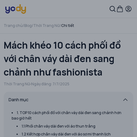
Trang chủ
/
Blog
/
Thời Trang Nữ
/
Chi tiết
Mách khéo 10 cách phối đồ
với chân váy dài đen sang
chảnh như fashionista
Thời Trang Nữ
Ngày đăng:
7/7/2025
Danh mục
1. TOP 10 cách phối đồ với chân váy dài đen sang chảnh hơn
bao giờ hết
1.1 Phối chân váy dài đen với áo thun trắng
1.2 Kết hợp chân váy dài đen với áo sơ mi thanh lịch