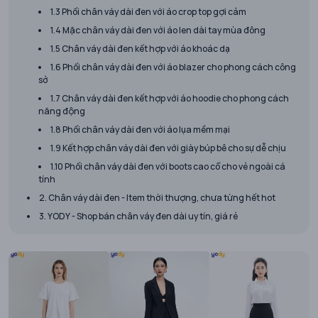
1.3 Phối chân váy dài đen với áo crop top gợi cảm
1.4 Mặc chân váy dài đen với áo len dài tay mùa đông
1.5 Chân váy dài đen kết hợp với áo khoác dạ
1.6 Phối chân váy dài đen với áo blazer cho phong cách công
sở
1.7 Chân váy dài đen kết hợp với áo hoodie cho phong cách
năng động
1.8 Phối chân váy dài đen với áo lụa mềm mại
1.9 Kết hợp chân váy dài đen với giày búp bê cho sự dễ chịu
1.10 Phối chân váy dài đen với boots cao cổ cho vẻ ngoài cá
tính
2. Chân váy dài đen - Item thời thượng, chưa từng hết hot
3. YODY - Shop bán chân váy đen dài uy tín, giá rẻ