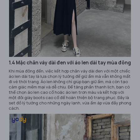
1.4 Mặc chân váy dài đen với áo len dài tay mùa đông
Khi mùa đông đến, việc kết hợp chân váy dài đen với một chiếc
áo len dài tay là lựa chọn lý tưởng để giữ ấm mà vẫn không mất
đi vẻ thời trang. Áo len không chỉ giúp bạn giữ ấm, mà còn tạo
cảm giác mềm mại và dễ chịu. Để tăng phần thanh lịch, bạn có
thể chọn áo len cao cổ hoặc áo len trơn màu và kết hợp với
một đôi giày boots cao cổ để hoàn thiện bộ trang phục. Đây là
set đồ lý tưởng cho những ngày lạnh, vừa ấm áp vừa đầy phong
cách.