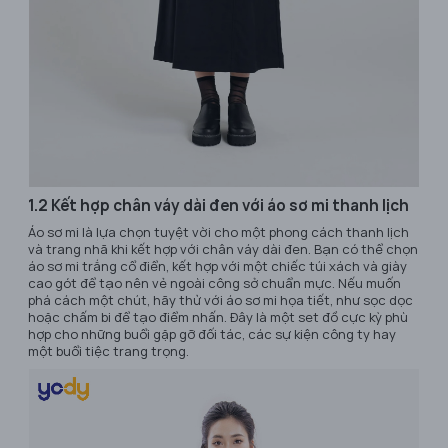
1.2 Kết hợp chân váy dài đen với áo sơ mi thanh lịch
Áo sơ mi là lựa chọn tuyệt vời cho một phong cách thanh lịch
và trang nhã khi kết hợp với chân váy dài đen. Bạn có thể chọn
áo sơ mi trắng cổ điển, kết hợp với một chiếc túi xách và giày
cao gót để tạo nên vẻ ngoài công sở chuẩn mực. Nếu muốn
phá cách một chút, hãy thử với áo sơ mi họa tiết, như sọc dọc
hoặc chấm bi để tạo điểm nhấn. Đây là một set đồ cực kỳ phù
hợp cho những buổi gặp gỡ đối tác, các sự kiện công ty hay
một buổi tiệc trang trọng.