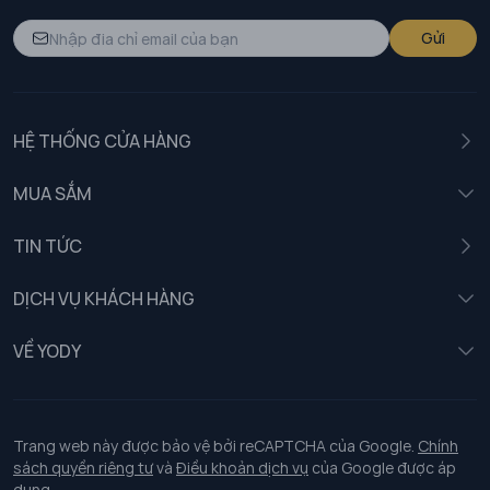
Gửi
HỆ THỐNG CỬA HÀNG
MUA SẮM
Nam
TIN TỨC
Nữ
DỊCH VỤ KHÁCH HÀNG
Trẻ em
Chính sách khách hàng thân thiết
VỀ YODY
Đồng phục
Chính sách đổi trả
Giới thiệu
Chính sách bảo vệ dữ liệu cá nhân
Tuyển dụng
Trang web này được bảo vệ bởi reCAPTCHA của Google.
Chính
sách quyền riêng tư
và
Điều khoản dịch vụ
của Google được áp
Chính sách thanh toán, giao nhận
dụng.