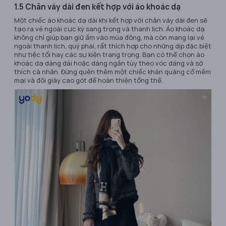
1.5 Chân váy dài đen kết hợp với áo khoác dạ
Một chiếc áo khoác dạ dài khi kết hợp với chân váy dài đen sẽ
tạo ra vẻ ngoài cực kỳ sang trọng và thanh lịch. Áo khoác dạ
không chỉ giúp bạn giữ ấm vào mùa đông, mà còn mang lại vẻ
ngoài thanh lịch, quý phái, rất thích hợp cho những dịp đặc biệt
như tiệc tối hay các sự kiện trang trọng. Bạn có thể chọn áo
khoác dạ dáng dài hoặc dáng ngắn tùy theo vóc dáng và sở
thích cá nhân. Đừng quên thêm một chiếc khăn quàng cổ mềm
mại và đôi giày cao gót để hoàn thiện tổng thể.