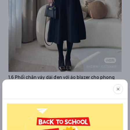
1.6 Phối chân váy dài đen với áo blazer cho phong
cách công sở
Nếu bạn đang tìm kiếm một set đồ công sở chuyên nghiệp
nhưng vẫn không kém phần thời trang, hãy thử kết hợp chân
váy dài đen với áo blazer. Áo blazer tạo nên vẻ ngoài chỉn chu,
tinh tế và cực kỳ hợp với môi trường công sở hoặc những buổi
gặp gỡ đối tác. Bạn có thể chọn áo blazer đơn sắc hoặc có
những chi tiết như họa tiết kẻ sọc để tạo sự mới mẻ. Kết hợp
với một đôi giày cao gót đơn giản hoặc giày búp bê sẽ giúp bạn
trở nên tự tin và chuyên nghiệp hơn trong công việc.