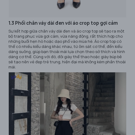
1.3 Phối chân váy dài đen với áo crop top gợi cảm
Sự kết hợp giữa chân váy dài đen và áo crop top sẽ tạo ra một
bộ trang phục vừa gợi cảm, vừa năng động, rất thích hợp cho
những buổi hẹn hò hoặc dạo phố vào mùa hè. Áo crop top có
thể có nhiều kiểu dáng khác nhau, từ ôm sát cơ thể, đến kiểu
dáng suông, giúp bạn thoải mái lựa chọn theo sở thích và hình
dáng cơ thể. Cùng với đó, đôi giày thể thao hoặc giày búp bê
sẽ tạo nên vẻ đẹp trẻ trung, hiện đại mà không kém phần thoải
mái.