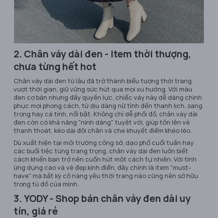
2. Chân váy dài đen - Item thời thượng,
chưa từng hết hot
Chân váy dài đen từ lâu đã trở thành biểu tượng thời trang
vượt thời gian, giữ vững sức hút qua mọi xu hướng. Với màu
đen cơ bản nhưng đầy quyền lực, chiếc váy này dễ dàng chinh
phục mọi phong cách, từ dịu dàng nữ tính đến thanh lịch, sang
trọng hay cá tính, nổi bật. Không chỉ dễ phối đồ, chân váy dài
đen còn có khả năng "nịnh dáng" tuyệt vời, giúp tôn lên vẻ
thanh thoát, kéo dài đôi chân và che khuyết điểm khéo léo.
Dù xuất hiện tại môi trường công sở, dạo phố cuối tuần hay
các buổi tiệc tùng trang trọng, chân váy dài đen luôn biết
cách khiến bạn trở nên cuốn hút một cách tự nhiên. Với tính
ứng dụng cao và vẻ đẹp kinh điển, đây chính là item "must-
have" mà bất kỳ cô nàng yêu thời trang nào cũng nên sở hữu
trong tủ đồ của mình.
3. YODY - Shop bán chân váy đen dài uy
tín, giá rẻ