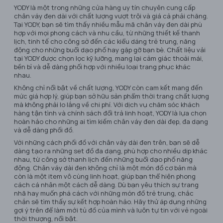
YODY là một trong những cửa hàng uy tín chuyên cung cấp
chân váy đen dài với chất lượng vượt trội và giá cả phải chăng.
Tại YODY, bạn sẽ tìm thấy nhiều mẫu mã chân váy đen dài phù
hợp với mọi phong cách và nhu cầu, từ những thiết kế thanh
lịch, tinh tế cho công sở đến các kiểu dáng trẻ trung, năng
động cho những buổi dạo phố hay gặp gỡ bạn bè. Chất liệu vải
tại YODY được chọn lọc kỹ lưỡng, mang lại cảm giác thoải mái,
bền bỉ và dễ dàng phối hợp với nhiều loại trang phục khác
nhau.
Không chỉ nổi bật về chất lượng, YODY còn cam kết mang đến
mức giá hợp lý, giúp bạn sở hữu sản phẩm thời trang chất lượng
mà không phải lo lắng về chi phí. Với dịch vụ chăm sóc khách
hàng tận tình và chính sách đổi trả linh hoạt, YODY là lựa chọn
hoàn hảo cho những ai tìm kiếm chân váy đen dài đẹp, đa dạng
và dễ dàng phối đồ.
Với những cách phối đồ với chân váy dài đen trên, bạn sẽ dễ
dàng tạo ra những set đồ đa dạng, phù hợp cho nhiều dịp khác
nhau, từ công sở thanh lịch đến những buổi dạo phố năng
động. Chân váy dài đen không chỉ là một món đồ cơ bản mà
còn là một item vô cùng linh hoạt, giúp bạn thể hiện phong
cách cá nhân một cách dễ dàng. Dù bạn yêu thích sự trang
nhã hay muốn phá cách với những món đồ trẻ trung, chắc
chắn sẽ tìm thấy sự kết hợp hoàn hảo. Hãy thử áp dụng những
gợi ý trên để làm mới tủ đồ của mình và luôn tự tin với vẻ ngoài
thời thượng, nổi bật.