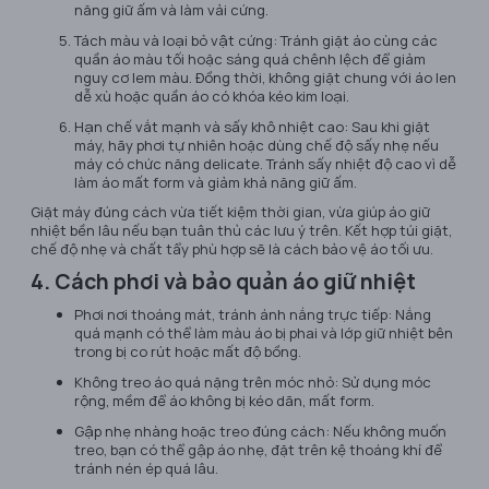
năng giữ ấm và làm vải cứng.
Tách màu và loại bỏ vật cứng: Tránh giặt áo cùng các
quần áo màu tối hoặc sáng quá chênh lệch để giảm
nguy cơ lem màu. Đồng thời, không giặt chung với áo len
dễ xù hoặc quần áo có khóa kéo kim loại.
Hạn chế vắt mạnh và sấy khô nhiệt cao: Sau khi giặt
máy, hãy phơi tự nhiên hoặc dùng chế độ sấy nhẹ nếu
máy có chức năng delicate. Tránh sấy nhiệt độ cao vì dễ
làm áo mất form và giảm khả năng giữ ấm.
Giặt máy đúng cách vừa tiết kiệm thời gian, vừa giúp áo giữ
nhiệt bền lâu nếu bạn tuân thủ các lưu ý trên. Kết hợp túi giặt,
chế độ nhẹ và chất tẩy phù hợp sẽ là cách bảo vệ áo tối ưu.
4. Cách phơi và bảo quản áo giữ nhiệt
Phơi nơi thoáng mát, tránh ánh nắng trực tiếp: Nắng
quá mạnh có thể làm màu áo bị phai và lớp giữ nhiệt bên
trong bị co rút hoặc mất độ bồng.
Không treo áo quá nặng trên móc nhỏ: Sử dụng móc
rộng, mềm để áo không bị kéo dãn, mất form.
Gập nhẹ nhàng hoặc treo đúng cách: Nếu không muốn
treo, bạn có thể gập áo nhẹ, đặt trên kệ thoáng khí để
tránh nén ép quá lâu.