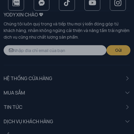
YODY XIN CHÀO 💖
Chúng tôi luôn quý trọng và tiếp thu mọi ý kiến đóng góp từ
khách hàng, nhằm không ngừng cải thiện và nâng tầm trải nghiệm
dịch vụ cũng như chất lượng sản phẩm.
Gửi
HỆ THỐNG CỬA HÀNG
MUA SẮM
Nam
TIN TỨC
Nữ
DỊCH VỤ KHÁCH HÀNG
Trẻ em
Chính sách khách hàng thân thiết