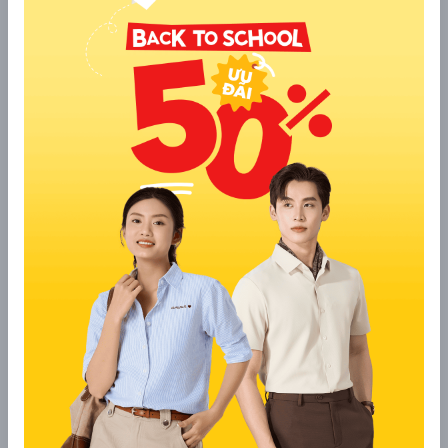
vết bẩn hiệu quả mà không gây hư hại.
Xả sạch bằng nước lạnh: Xả cho đến khi nước trong và
hết bọt. Việc này giúp loại bỏ hoàn toàn chất tẩy, tránh
làm da kích ứng nếu mặc ngay sau khi giặt.
Loại bỏ nước thừa bằng tay: Không vắt mạnh, vì điều
này sẽ làm áo bị nhăn, co rút hoặc mất form. Chỉ cần ép
nhẹ bằng tay để loại bỏ nước thừa, hoặc lăn áo trong
khăn khô để thấm bớt nước mà không làm hư hại lớp giữ
nhiệt.
Giặt tay tuy tốn thời gian hơn giặt máy, nhưng là cách tối ưu
để duy trì áo giữ nhiệt mềm mại, form chuẩn và khả năng giữ
ấm lâu dài.