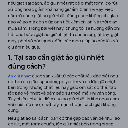
nếu giặt sai cách, áo giữ nhiệt rất dễ bị mất form, co rút,
xù lông hoặc giảm khả năng giữ ấm. Chính vì vậy, việc
nắm rõ cách giặt áo giữ nhiệt đúng cách không chỉ giúp
bảo vệ áo mà còn giúp bạn tiết kiệm chi phí và thời gian
mua sắm. Trong bài viết này, chúng tôi sẽ hướng dẫn chi
tiết các bước giặt áo giữ nhiệt, từ chuẩn bị, giặt tay, giặt
máy, phơi và bảo quản, đến các mẹo giúp áo bền lâu và
giữ ấm hiệu quả.
1. Tại sao cần giặt áo giữ nhiệt
đúng cách?
được sản xuất từ các chất liệu đặc biệt như
Áo giữ nhiệt
cotton co giãn, spandex, polyester và có lớp giữ nhiệt
bên trong. Những chất liệu này giúp ôm sát cơ thể, tạo
lớp bảo vệ nhiệt và đảm bảo sự thoải mái khi vận động.
Tuy nhiên, nhược điểm của áo giữ nhiệt là khá nhạy cảm
với nhiệt độ cao, chất tẩy mạnh hoặc cách giặt không
đúng.
Nếu giặt áo sai cách, bạn có thể gặp các vấn đề như: áo
co rút, mất form chuẩn, lớp giữ nhiệt bên trong bị xẹp