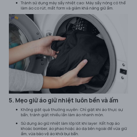
Tránh sử dụng máy sấy nhiệt cao: Máy sấy nóng có thể
làm áo co rút, mất form và giảm khả năng giữ ấm.
5. Mẹo giữ áo giữ nhiệt luôn bền và ấm
Không giặt quá thường xuyên: Chỉ giặt khi áo thực sự
bẩn, tránh giặt nhiều lần làm áo nhanh mòn.
Sử dụng áo giữ nhiệt làm lớp lót khi layer: Kết hợp áo
khoác bomber, áo phao hoặc áo dạ bên ngoài để vừa giữ
ấm, vừa bảo vệ áo khỏi bụi bẩn.