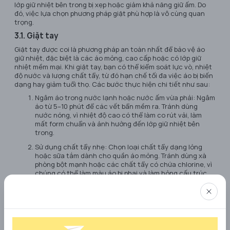
lớp giữ nhiệt bên trong bị xẹp hoặc giảm khả năng giữ ấm. Do
đó, việc lựa chọn phương pháp giặt phù hợp là vô cùng quan
trọng.
3.1. Giặt tay
Giặt tay được coi là phương pháp an toàn nhất để bảo vệ áo
giữ nhiệt, đặc biệt là các áo mỏng, cao cấp hoặc có lớp giữ
nhiệt mềm mại. Khi giặt tay, bạn có thể kiểm soát lực vò, nhiệt
độ nước và lượng chất tẩy, từ đó hạn chế tối đa việc áo bị biến
dạng hay giảm tuổi thọ. Các bước thực hiện chi tiết như sau:
Ngâm áo trong nước lạnh hoặc nước ấm vừa phải: Ngâm
áo từ 5–10 phút để các vết bẩn mềm ra. Tránh dùng
nước nóng, vì nhiệt độ cao có thể làm co rút vải, làm
mất form chuẩn và ảnh hưởng đến lớp giữ nhiệt bên
trong.
Sử dụng chất tẩy nhẹ: Chọn loại chất tẩy dạng lỏng
hoặc sữa tắm dành cho quần áo mỏng. Tránh dùng xà
phòng bột mạnh hoặc các chất tẩy có chứa chlorine, vì
chúng có thể làm màu áo bị phai và làm hỏng cấu trúc
vải.
Vò nhẹ nhàng, tập trung vào vết bẩn: Nhấn nhẹ vùng cổ
áo, nách hoặc các khu vực bám bẩn. Không chà xát
mạnh, tránh kéo căng vải làm áo mất form. Bạn có thể
dùng tay nhào nhẹ theo chuyển động tròn để làm sạch