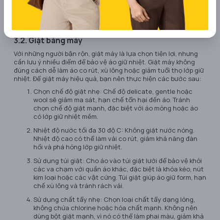
3.2. Giặt bằng máy
Với những người bận rộn, giặt máy là lựa chọn tiện lợi, nhưng
cần lưu ý nhiều điểm để bảo vệ áo giữ nhiệt. Giặt máy không
đúng cách dễ làm áo co rút, xù lông hoặc giảm tuổi thọ lớp giữ
nhiệt. Để giặt máy hiệu quả, bạn nên thực hiện các bước sau:
Chọn chế độ giặt nhẹ: Chế độ delicate, gentle hoặc
wool sẽ giảm ma sát, hạn chế tổn hại đến áo. Tránh
chọn chế độ giặt mạnh, đặc biệt với áo mỏng hoặc áo
có lớp giữ nhiệt mềm.
Nhiệt độ nước tối đa 30 độ C: Không giặt nước nóng.
Nhiệt độ cao có thể làm vải co rút, giảm khả năng đàn
hồi và phá hỏng lớp giữ nhiệt.
Sử dụng túi giặt: Cho áo vào túi giặt lưới để bảo vệ khỏi
các va chạm với quần áo khác, đặc biệt là khóa kéo, nút
kim loại hoặc các vật cứng. Túi giặt giúp áo giữ form, hạn
chế xù lông và tránh rách vải.
Sử dụng chất tẩy nhẹ: Chọn loại chất tẩy dạng lỏng,
không chứa chlorine hoặc hóa chất mạnh. Không nên
dùng bột giặt mạnh, vì nó có thể làm phai màu, giảm khả