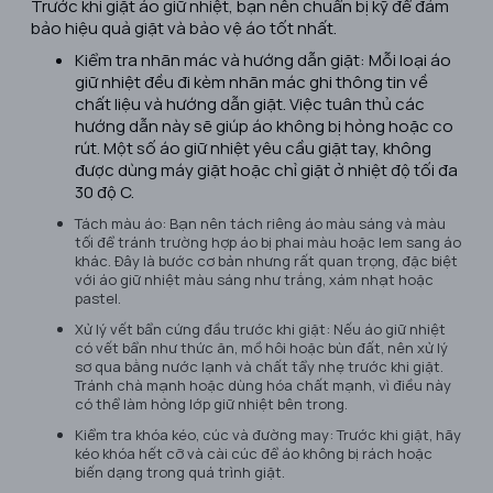
Trước khi giặt áo giữ nhiệt, bạn nên chuẩn bị kỹ để đảm
bảo hiệu quả giặt và bảo vệ áo tốt nhất.
Kiểm tra nhãn mác và hướng dẫn giặt: Mỗi loại áo
giữ nhiệt đều đi kèm nhãn mác ghi thông tin về
chất liệu và hướng dẫn giặt. Việc tuân thủ các
hướng dẫn này sẽ giúp áo không bị hỏng hoặc co
rút. Một số áo giữ nhiệt yêu cầu giặt tay, không
được dùng máy giặt hoặc chỉ giặt ở nhiệt độ tối đa
30 độ C.
Tách màu áo: Bạn nên tách riêng áo màu sáng và màu
tối để tránh trường hợp áo bị phai màu hoặc lem sang áo
khác. Đây là bước cơ bản nhưng rất quan trọng, đặc biệt
với áo giữ nhiệt màu sáng như trắng, xám nhạt hoặc
pastel.
Xử lý vết bẩn cứng đầu trước khi giặt: Nếu áo giữ nhiệt
có vết bẩn như thức ăn, mồ hôi hoặc bùn đất, nên xử lý
sơ qua bằng nước lạnh và chất tẩy nhẹ trước khi giặt.
Tránh chà mạnh hoặc dùng hóa chất mạnh, vì điều này
có thể làm hỏng lớp giữ nhiệt bên trong.
Kiểm tra khóa kéo, cúc và đường may: Trước khi giặt, hãy
kéo khóa hết cỡ và cài cúc để áo không bị rách hoặc
biến dạng trong quá trình giặt.