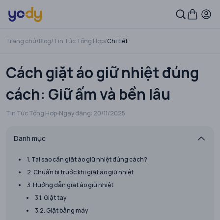
Trang chủ
/
Blog
/
Tin Tức Tổng Hợp
/
Chi tiết
Cách giặt áo giữ nhiệt đúng
cách: Giữ ấm và bền lâu
Tin Tức Tổng Hợp
Ngày đăng:
20/11/2025
Danh mục
1. Tại sao cần giặt áo giữ nhiệt đúng cách?
2. Chuẩn bị trước khi giặt áo giữ nhiệt
3. Hướng dẫn giặt áo giữ nhiệt
3.1. Giặt tay
3.2. Giặt bằng máy