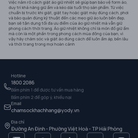
Việc nắm rõ cách giặt áo giữ nhiệt sẽ giúp bạn bảo vệ form áo,
duy trì khả năng giữ ấm và kéo dài tuổi thọ sản phẩm. Từ việc
chuẩn bị trước khi giặt, giặt tay hoặc giặt máy đúng cách, phơi
và bảo quản đúng kỹ thuật đến các mẹo giữ áo luôn bền đẹp,
bạn sẽ tận dụng tối đa ưu điểm của áo giữ nhiệt mà vẫn giữ
phong cách thời trang. Áo giữ nhiệt không chỉ là món đồ giữ ấm
mà còn là một phần trong phong cách mùa đông của bạn, vì
vậy hãy chăm sóc và giặt áo đúng cách để luôn ấm áp, bền lâu
và thời trang trong mọi hoàn cảnh
Hotline
1800 2086
Bấm phím 1 để được tư vấn mua hàng
Bấm phím 2 để góp ý, khiếu nại
Email
chamsockhachhang@yody.vn
Địa chỉ
Đường An Định - Phường Việt Hoà - TP Hải Phòng