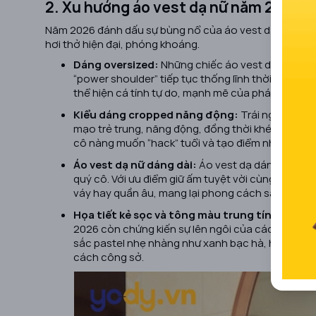
2. Xu hướng áo vest dạ nữ năm 2026
Năm 2026 đánh dấu sự bùng nổ của áo vest dạ nữ với 
hơi thở hiện đại, phóng khoáng.
Dáng oversized:
Những chiếc áo vest dạ form rộ
“power shoulder” tiếp tục thống lĩnh thời trang. 
thể hiện cá tính tự do, mạnh mẽ của phái đẹp thời
Kiểu dáng cropped năng động:
Trái ngược với 
mạo trẻ trung, năng động, đồng thời khéo léo kh
cô nàng muốn “hack” tuổi và tạo điểm nhấn nổi b
Áo vest dạ nữ dáng dài:
Áo vest dạ dáng dài vẫn
quý cô. Với ưu điểm giữ ấm tuyệt vời cùng vẻ ngo
váy hay quần âu, mang lại phong cách sang trọng 
Họa tiết kẻ sọc và tông màu trung tính:
Bên c
2026 còn chứng kiến sự lên ngôi của các mẫu ves
sắc pastel nhẹ nhàng như xanh bạc hà, hồng ph
cách công sở.