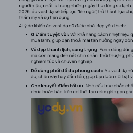
người mặc, nhất là trong những ngày thu đông se lạnh
2026, áo vest dạ sẽ tiếp tục “lên ngôi”, trở thành lựa c
thẩm mỹ và sự tiện dụng.
4 Lý do khiến áo vest dạ nữ được phái đẹp yêu thích:
Giữ ấm tuyệt vời:
Với khả năng cách nhiệt hiệu q
mùa lạnh, giúp bạn thoải mái tận hưởng ngày đô
Vẻ đẹp thanh lịch, sang trọng:
Form dáng đứng 
mà còn mang đến nét chín chắn, thời thượng, phù
nghiêm túc và chuyên nghiệp.
Dễ dàng phối đồ đa phong cách:
Áo vest dạ nữ
âu, chân váy hay đầm liền, giúp bạn luôn nổi bật 
Che khuyết điểm tối ưu:
Nhờ cấu trúc chắc chắn
chưa hoàn hảo trên cơ thể, tạo cảm giác gọn gàn