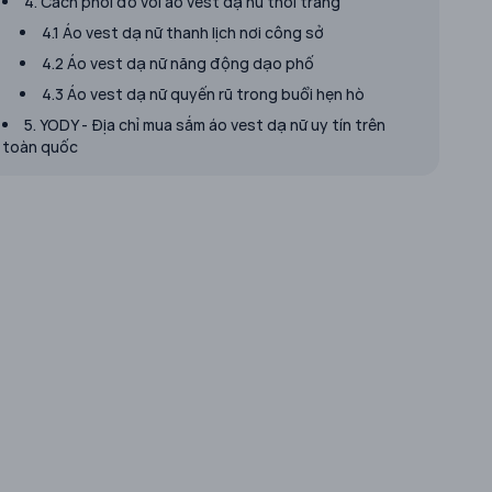
4. Cách phối đồ với áo vest dạ nữ thời trang
4.1 Áo vest dạ nữ thanh lịch nơi công sở
4.2 Áo vest dạ nữ năng động dạo phố
4.3 Áo vest dạ nữ quyến rũ trong buổi hẹn hò
5. YODY - Địa chỉ mua sắm áo vest dạ nữ uy tín trên
toàn quốc