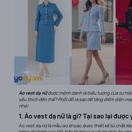
Áo vest dạ nữ
được mệnh danh là biểu tượng của sự hiện đ
yêu thích đến thế? Phối đồ ra sao để tăng điểm diện mạo?
nhé!
1. Áo vest dạ nữ là gì? Tại sao lại đượ
Áo vest dạ nữ là mẫu áo khoác được thiết kế từ chất li
năng giữ form cực tốt. Đặc trưng của vải dạ giúp áo ves