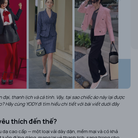
ại, thanh lịch và cá tính. Vậy, tại sao chiếc áo này lại được
 Hãy cùng YODY đi tìm hiểu chi tiết với bài viết dưới đây
c yêu thích đến thế?
ệu dạ cao cấp — một loại vải dày dặn, mềm mại và có khả
t luôn đứng dáng, mang lại vẻ thanh lịch, sang trọng cho