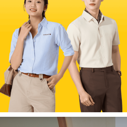
đa dạng kiểu dáng hòa quyện giữa phong cách cổ điển và
ng với phần vai được thiết kế cứng cáp theo xu hướng
Kiểu dáng này không chỉ mang lại cảm giác thoải mái mà còn
 đại mới.
form rộng, áo vest dạ dáng lửng (cropped) đem đến diện
oe vòng eo thon gọn. Đây là lựa chọn hoàn hảo cho những
ật cho tổng thể trang phục.
 luôn là món đồ không thể thiếu trong tủ quần áo của các
ài thanh lịch, kiểu áo này dễ dàng phối hợp cùng đầm, chân
và tinh tế.
ạnh những gam màu kinh điển như đen, be hay nâu, năm
t dạ họa tiết kẻ sọc caro hoặc houndstooth cá tính. Các
ấn cũng mang đến làn gió mới mẻ, làm bừng sáng phong