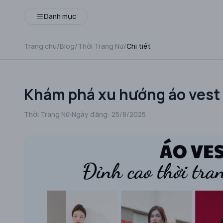
Danh mục
Trang chủ
/
Blog
/
Thời Trang Nữ
/
Chi tiết
Khám phá xu hướng áo vest 
Thời Trang Nữ
Ngày đăng:
25/8/2025