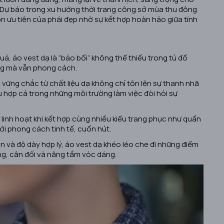
. Dự báo trong xu hướng thời trang công sở mùa thu đông
họn ưu tiên của phái đẹp nhờ sự kết hợp hoàn hảo giữa tính
uả, áo vest dạ là “bảo bối” không thể thiếu trong tủ đồ
ng mà vẫn phong cách.
vững chắc từ chất liệu dạ không chỉ tôn lên sự thanh nhã
 hợp cả trong những môi trường làm việc đòi hỏi sự
 linh hoạt khi kết hợp cùng nhiều kiểu trang phục như quần
với phong cách tinh tế, cuốn hút.
 và độ dày hợp lý, áo vest dạ khéo léo che đi những điểm
g, cân đối và nâng tầm vóc dáng.