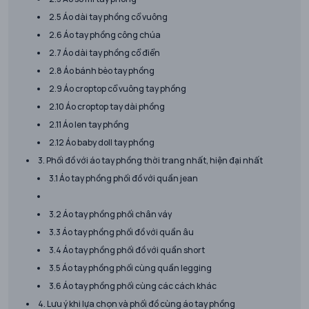
2.5 Áo dài tay phồng cổ vuông
2.6 Áo tay phồng công chúa
2.7 Áo dài tay phồng cổ điển
2.8 Áo bánh bèo tay phồng
2.9 Áo croptop cổ vuông tay phồng
2.10 Áo croptop tay dài phồng
2.11 Áo len tay phồng
2.12 Áo baby doll tay phồng
3. Phối đồ với áo tay phồng thời trang nhất, hiện đại nhất
3.1 Áo tay phồng phối đồ với quần jean
3.2 Áo tay phồng phối chân váy
3.3 Áo tay phồng phối đồ với quần âu
3.4 Áo tay phồng phối đồ với quần short
3.5 Áo tay phồng phối cùng quần legging
3.6 Áo tay phồng phối cùng các cách khác
4. Lưu ý khi lựa chọn và phối đồ cùng áo tay phồng