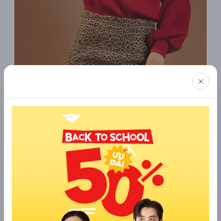
2.11 Áo len tay phồng
Áo len tay phồng là sự kết hợp hoàn hảo giữa áo len cùng cách
thiết kế của những mẫu áo tay phồng.
Cách làm này tuy đơn giản nhưng khiến cho những mẫu áo len
được nâng tầm dấu ấn thời trang hơn, tạo kiểu độc đáo hơn
cho các outfit phức tạp.
2.12 Áo baby doll tay phồng
Áo baby doll tay phồng là một mẫu áo rất đặc biệt bởi điểm
nhấn đến từ cả chi tiết phồng tay cho tà áo, chiều dài của
thân áo.
Mẫu áo này sẽ đem đến một outfit vô cùng thân thuộc, đơn