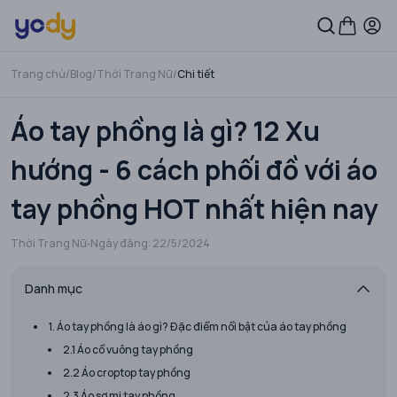
Trang chủ
/
Blog
/
Thời Trang Nữ
/
Chi tiết
Áo tay phồng là gì? 12 Xu
hướng - 6 cách phối đồ với áo
tay phồng HOT nhất hiện nay
Thời Trang Nữ
Ngày đăng:
22/5/2024
Danh mục
1. Áo tay phồng là áo gì? Đặc điểm nổi bật của áo tay phồng
2.1 Áo cổ vuông tay phồng
2.2 Áo croptop tay phồng
2.3 Áo sơ mi tay phồng