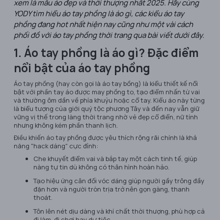
xem là mẫu áo đẹp và thời thượng nhất 2025. Hãy cùng
YODY tìm hiểu áo tay phồng là áo gì, các kiểu áo tay
phồng đang hot nhất hiện nay cũng như một vài cách
phối đồ với áo tay phồng thời trang qua bài viết dưới đây.
1. Áo tay phồng là áo gì? Đặc điểm
nổi bật của áo tay phồng
Áo tay phồng (hay còn gọi là áo tay bồng) là kiểu thiết kế nổi
bật với phần tay áo được may phồng to, tạo điểm nhấn từ vai
và thường ôm dần về phía khuỷu hoặc cổ tay. Kiểu áo này từng
là biểu tượng của giới quý tộc phương Tây và đến nay vẫn giữ
vững vị thế trong làng thời trang nhờ vẻ đẹp cổ điển, nữ tính
nhưng không kém phần thanh lịch.
Điều khiến áo tay phồng được yêu thích rộng rãi chính là khả
năng "hack dáng" cực đỉnh:
Che khuyết điểm vai và bắp tay một cách tinh tế, giúp
nàng tự tin dù không có thân hình hoàn hảo.
Tạo hiệu ứng cân đối vóc dáng giúp người gầy trông đầy
đặn hơn và người tròn trịa trở nên gọn gàng, thanh
thoát.
Tôn lên nét dịu dàng và khí chất thời thượng, phù hợp cả
đi làm, đi chơi hay dự tiệc.