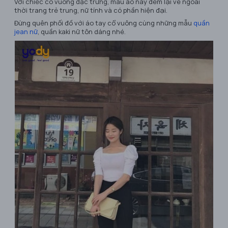
Với chiếc cổ vuông đặc trưng, mẫu áo này đem lại vẻ ngoài
thời trang trẻ trung, nữ tính và có phần hiện đại.
Đừng quên phối đồ với áo tay cổ vuông cùng những mẫu
quần
jean nữ
, quần kaki nữ tôn dáng nhé.