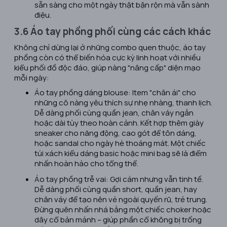
sẵn sàng cho một ngày thật bận rộn mà vẫn sành
điệu.
3.6 Áo tay phồng phối cùng các cách khác
Không chỉ dừng lại ở những combo quen thuộc, áo tay
phồng còn có thể biến hóa cực kỳ linh hoạt với nhiều
kiểu phối đồ độc đáo, giúp nàng "nâng cấp" diện mạo
mỗi ngày:
Áo tay phồng dáng blouse: Item "chân ái" cho
những cô nàng yêu thích sự nhẹ nhàng, thanh lịch.
Dễ dàng phối cùng quần jean, chân váy ngắn
hoặc dài tùy theo hoàn cảnh. Kết hợp thêm giày
sneaker cho năng động, cao gót để tôn dáng,
hoặc sandal cho ngày hè thoáng mát. Một chiếc
túi xách kiểu dáng basic hoặc mini bag sẽ là điểm
nhấn hoàn hảo cho tổng thể.
Áo tay phồng trễ vai: Gợi cảm nhưng vẫn tinh tế.
Dễ dàng phối cùng quần short, quần jean, hay
chân váy để tạo nên vẻ ngoài quyến rũ, trẻ trung.
Đừng quên nhấn nhá bằng một chiếc choker hoặc
dây cổ bản mảnh – giúp phần cổ không bị trống