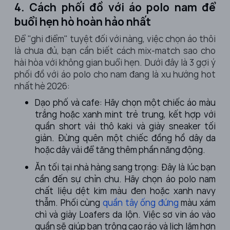
4. Cách phối đồ với áo polo nam để
buổi hẹn hò hoàn hảo nhất
Để "ghi điểm" tuyệt đối với nàng, việc chọn áo thôi
là chưa đủ, bạn cần biết cách mix-match sao cho
hài hòa với không gian buổi hẹn. Dưới đây là 3 gợi ý
phối đồ với áo polo cho nam đang là xu hướng hot
nhất hè 2026:
Dạo phố và cafe: Hãy chọn một chiếc áo màu
trắng hoặc xanh mint trẻ trung, kết hợp với
quần short vải thô kaki và giày sneaker tối
giản. Đừng quên một chiếc đồng hồ dây da
hoặc dây vải để tăng thêm phần năng động.
Ăn tối tại nhà hàng sang trọng: Đây là lúc bạn
cần đến sự chỉn chu. Hãy chọn áo polo nam
chất liệu dệt kim màu đen hoặc xanh navy
thẫm. Phối cùng
quần tây ống đứng
màu xám
chì và giày Loafers da lộn. Việc sơ vin áo vào
quần sẽ giúp bạn trông cao ráo và lịch lãm hơn