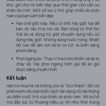
khó, giữ cho nó bền đẹp qua thời gian còn cần sự
khéo léo hơn. Một số lưu ý nhỏ giúp chiếc áo polo
nam của bạn luôn bền đẹp:
Hạn chế giặt máy: Nếu có thể, hãy giặt tay để
bảo vệ cấu trúc sợi vải. Bạn cũng có thể lộn
trái áo và dùng túi giặt chuyên dụng nếu sử
dụng máy giặt. Không dùng nước nóng: Nhiệt
độ cao dễ làm sợi vải bị co rút và biến dạng
phom dáng.
Phơi ngang áo: Thay vì treo móc khiến vai áo bị
chảy xệ, hãy phơi ngang trên giá để áo giữ
được dáng chuẩn nhất.
Kết luận
Hẹn hò mùa hè sẽ không còn là "thử thách" đối với
phái mạnh nếu bạn biết cách tận dụng tối đa những
ưu điểm vượt trội của chiếc áo polo nam. Với sự hỗ
trợ đắc lực từ thương hiệu uy tín như thời trang