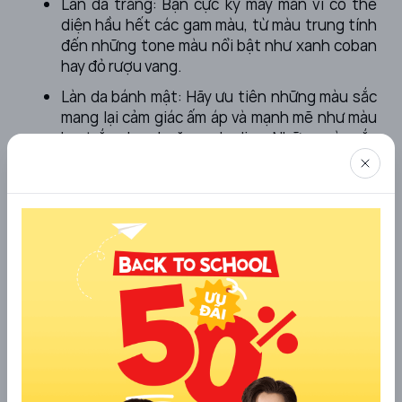
Làn da trắng: Bạn cực kỳ may mắn vì có thể
diện hầu hết các gam màu, từ màu trung tính
đến những tone màu nổi bật như xanh coban
hay đỏ rượu vang.
Làn da bánh mật: Hãy ưu tiên những màu sắc
mang lại cảm giác ấm áp và mạnh mẽ như màu
be, trắng kem hoặc xanh olive. Những màu sắc
này sẽ tạo độ tương phản vừa phải, giúp
gương mặt bạn trông rạng rỡ và tràn đầy sức
sống hơn.
Làn da hơi xám/tái: Tránh các màu quá xỉn như
xám lông chuột. Thay vào đó, hãy chọn những
gam màu pastel dịu nhẹ để làm sáng tông da
một cách tự nhiên.
Việc lựa chọn màu sắc phù hợp không chỉ giúp bạn
mặc đẹp mà còn thể hiện bạn là người đàn ông có
sự quan sát và biết chăm sóc bản thân. Đây là một
điểm cộng rất lớn trong mắt phái nữ.