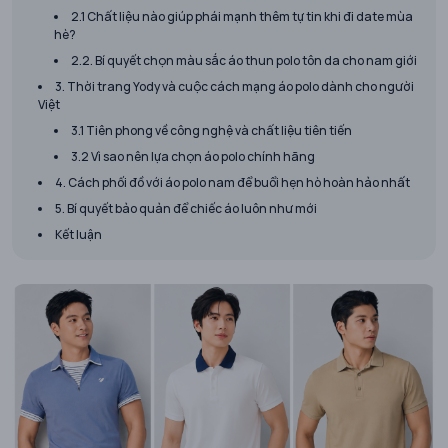
2.1 Chất liệu nào giúp phái mạnh thêm tự tin khi đi date mùa
hè?
2.2. Bí quyết chọn màu sắc áo thun polo tôn da cho nam giới
3. Thời trang Yody và cuộc cách mạng áo polo dành cho người
Việt
3.1 Tiên phong về công nghệ và chất liệu tiên tiến
3.2 Vì sao nên lựa chọn áo polo chính hãng
4. Cách phối đồ với áo polo nam để buổi hẹn hò hoàn hảo nhất
5. Bí quyết bảo quản để chiếc áo luôn như mới
Kết luận