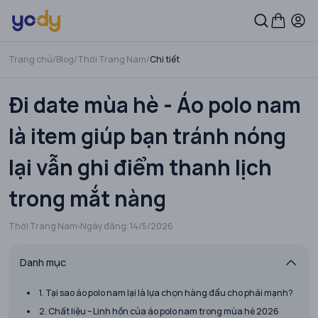
Trang chủ
/
Blog
/
Thời Trang Nam
/
Chi tiết
Đi date mùa hè - Áo polo nam
là item giúp bạn tránh nóng
lại vẫn ghi điểm thanh lịch
trong mắt nàng
Thời Trang Nam
Ngày đăng:
14/5/2026
Danh mục
1. Tại sao áo polo nam lại là lựa chọn hàng đầu cho phái mạnh?
2. Chất liệu – Linh hồn của áo polo nam trong mùa hè 2026