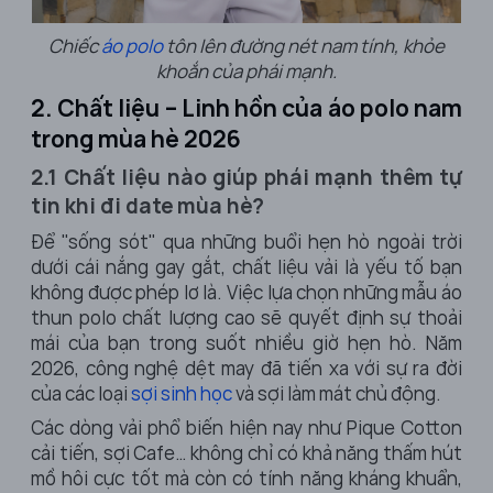
Chiếc
áo polo
tôn lên đường nét nam tính, khỏe
khoắn của phái mạnh.
2. Chất liệu – Linh hồn của áo polo nam
trong mùa hè 2026
2.1 Chất liệu nào giúp phái mạnh thêm tự
tin khi đi date mùa hè?
Để "sống sót" qua những buổi hẹn hò ngoài trời
dưới cái nắng gay gắt, chất liệu vải là yếu tố bạn
không được phép lơ là. Việc lựa chọn những mẫu
áo
thun polo
chất lượng cao sẽ quyết định sự thoải
mái của bạn trong suốt nhiều giờ hẹn hò. Năm
2026, công nghệ dệt may đã tiến xa với sự ra đời
của các loại
sợi sinh học
và sợi làm mát chủ động.
Các dòng vải phổ biến hiện nay như Pique Cotton
cải tiến, sợi Cafe… không chỉ có khả năng thấm hút
mồ hôi cực tốt mà còn có tính năng kháng khuẩn,