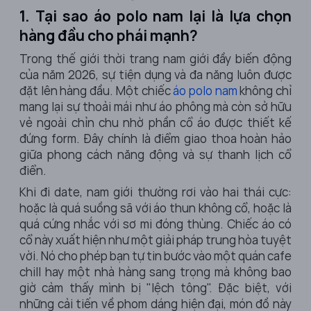
1. Tại sao áo polo nam lại là lựa chọn
hàng đầu cho phái mạnh?
Trong thế giới thời trang nam giới đầy biến động
của năm 2026, sự tiện dụng và đa năng luôn được
đặt lên hàng đầu. Một chiếc
áo polo nam
không chỉ
mang lại sự thoải mái như áo phông mà còn sở hữu
vẻ ngoài chỉn chu nhờ phần cổ áo được thiết kế
đứng form. Đây chính là điểm giao thoa hoàn hảo
giữa phong cách năng động và sự thanh lịch cổ
điển.
Khi đi date, nam giới thường rơi vào hai thái cực:
hoặc là quá suồng sã với áo thun không cổ, hoặc là
quá cứng nhắc với sơ mi đóng thùng. Chiếc áo có
cổ này xuất hiện như một giải pháp trung hòa tuyệt
vời. Nó cho phép bạn tự tin bước vào một quán cafe
chill hay một nhà hàng sang trọng mà không bao
giờ cảm thấy mình bị "lệch tông". Đặc biệt, với
những cải tiến về phom dáng hiện đại, món đồ này