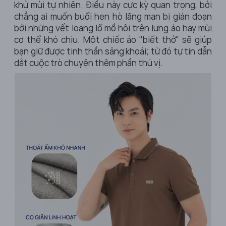
khử mùi tự nhiên. Điều này cực kỳ quan trọng, bởi
chẳng ai muốn buổi hẹn hò lãng mạn bị gián đoạn
bởi những vết loang lổ mồ hôi trên lưng áo hay mùi
cơ thể khó chịu. Một chiếc áo "biết thở" sẽ giúp
bạn giữ được tinh thần sảng khoái; từ đó tự tin dẫn
dắt cuộc trò chuyện thêm phần thú vị.