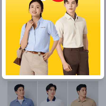
3. Thời trang Yody và cuộc cách mạng
áo polo dành cho người Việt
3.1 Tiên phong về công nghệ và chất liệu
tiên tiến
Nói đến những chiếc áo có cổ cao cấp tại Việt Nam
hiện nay,
thời trang Yody
đang không ngừng cải
tiến để đáp ứng thị hiếu của người Việt. Yody đã
nghiên cứu và ứng dụng các công nghệ vải tiên tiến
vào dòng sản phẩm áo thun, đặc biệt là áo polo
nam. Những chiếc áo tại Yody được thiết kế dựa
trên đặc điểm nhân trắc học của người Việt. Giúp
khắc phục những trở ngại của cái nóng mùa hè,
mang lại sự thoải mái, thoáng mát cho người mặc.