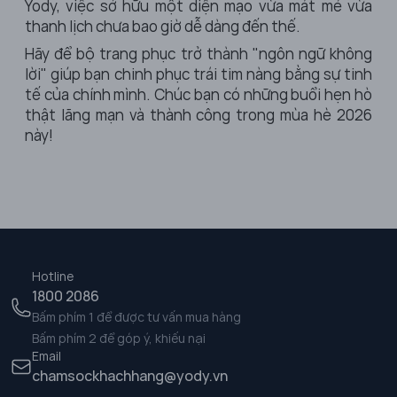
Yody, việc sở hữu một diện mạo vừa mát mẻ vừa
thanh lịch chưa bao giờ dễ dàng đến thế.
Hãy để bộ trang phục trở thành "ngôn ngữ không
lời" giúp bạn chinh phục trái tim nàng bằng sự tinh
tế của chính mình. Chúc bạn có những buổi hẹn hò
thật lãng mạn và thành công trong mùa hè 2026
này!
Hotline
1800 2086
Bấm phím 1 để được tư vấn mua hàng
Bấm phím 2 để góp ý, khiếu nại
Email
chamsockhachhang@yody.vn