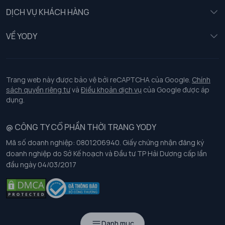
Nữ
DỊCH VỤ KHÁCH HÀNG
Trẻ em
Chính sách khách hàng thân thiết
VỀ YODY
Đồng phục
Chính sách đổi trả
Giới thiệu
Chính sách bảo vệ dữ liệu cá nhân
Tuyển dụng
Trang web này được bảo vệ bởi reCAPTCHA của Google.
Chính
sách quyền riêng tư
và
Điều khoản dịch vụ
của Google được áp
Chính sách thanh toán, giao nhận
dụng.
Chính sách chất lượng và an toàn sức khoẻ nghề nghiệp
@ CÔNG TY CỔ PHẦN THỜI TRANG YODY
Mã số doanh nghiệp: 0801206940. Giấy chứng nhận đăng ký
Chính sách đơn đồng phục
doanh nghiệp do Sở Kế hoạch và Đầu tư TP Hải Dương cấp lần
đầu ngày 04/03/2017
Hướng dẫn chọn kích thước
Danh mục