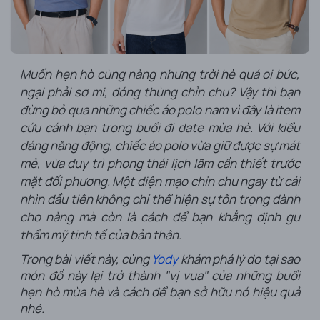
Muốn hẹn hò cùng nàng nhưng trời hè quá oi bức,
ngại phải sơ mi, đóng thùng chỉn chu? Vậy thì bạn
đừng bỏ qua những chiếc áo polo nam vì đây là item
cứu cánh bạn trong buổi đi date mùa hè. Với kiểu
dáng năng động, chiếc áo polo vừa giữ được sự mát
mẻ, vừa duy trì phong thái lịch lãm cần thiết trước
mặt đối phương. Một diện mạo chỉn chu ngay từ cái
nhìn đầu tiên không chỉ thể hiện sự tôn trọng dành
cho nàng mà còn là cách để bạn khẳng định gu
thẩm mỹ tinh tế của bản thân.
Trong bài viết này, cùng
Yody
khám phá lý do tại sao
món đồ này lại trở thành "vị vua" của những buổi
hẹn hò mùa hè và cách để bạn sở hữu nó hiệu quả
nhé.