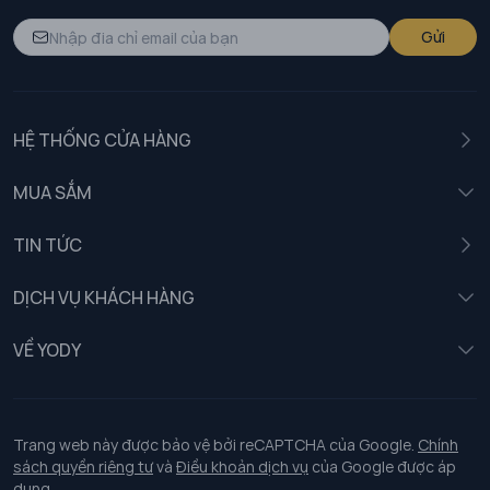
Gửi
HỆ THỐNG CỬA HÀNG
MUA SẮM
Nam
TIN TỨC
Nữ
DỊCH VỤ KHÁCH HÀNG
Trẻ em
Chính sách khách hàng thân thiết
VỀ YODY
Đồng phục
Chính sách đổi trả
Giới thiệu
Chính sách bảo vệ dữ liệu cá nhân
Tuyển dụng
Trang web này được bảo vệ bởi reCAPTCHA của Google.
Chính
sách quyền riêng tư
và
Điều khoản dịch vụ
của Google được áp
Chính sách thanh toán, giao nhận
dụng.