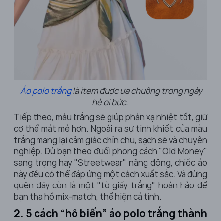
Áo polo trắng
là item được ưa chuộng trong ngày
hè oi bức.
Tiếp theo, màu trắng sẽ giúp phản xạ nhiệt tốt, giữ
cơ thể mát mẻ hơn. Ngoài ra sự tinh khiết của màu
trắng mang lại cảm giác chỉn chu, sạch sẽ và chuyên
nghiệp. Dù bạn theo đuổi phong cách "Old Money"
sang trọng hay "Streetwear" năng động, chiếc áo
này đều có thể đáp ứng một cách xuất sắc. Và đừng
quên đây còn là một "tờ giấy trắng" hoàn hảo để
bạn tha hồ mix-match, thể hiện cá tính.
2. 5 cách “hô biến” áo polo trắng thành