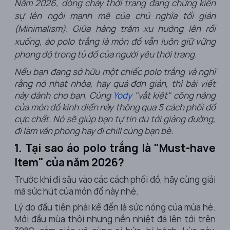
Năm 2026, dòng chảy thời trang đang chứng kiến
sự lên ngôi mạnh mẽ của chủ nghĩa tối giản
(Minimalism). Giữa hàng trăm xu hướng lên rồi
xuống, áo polo trắng là món đồ vẫn luôn giữ vững
phong độ trong tủ đồ của người yêu thời trang.
Nếu bạn đang sở hữu một chiếc polo trắng và nghĩ
rằng nó nhạt nhòa, hay quá đơn giản, thì bài viết
này dành cho bạn. Cùng
Yody
"vắt kiệt" công năng
của món đồ kinh điển này thông qua 5 cách phối đồ
cực chất. Nó sẽ giúp bạn tự tin dù tới giảng đường,
đi làm văn phòng hay đi chill cùng bạn bè.
1. Tại sao áo polo trắng là "Must-have
Item" của năm 2026?
Trước khi đi sâu vào các cách phối đồ, hãy cùng giải
mã sức hút của món đồ này nhé.
Lý do đầu tiên phải kể đến là sức nóng của mùa hè.
Mới đầu mùa thôi nhưng nền nhiệt đã lên tới trên