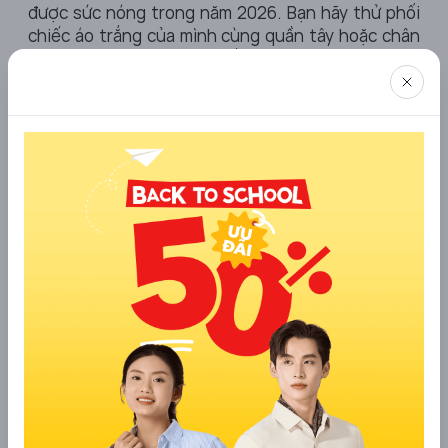
được sức nóng trong năm 2026. Bạn hãy thử phối
chiếc áo trắng của mình cùng quần tây hoặc chân
váy màu kem, beige hoặc trắng ngà. Sự kết hợp giữa
các sắc thái trắng khác nhau giúp tạo chiều sâu
cho bộ trang phục, mang lại cảm giác nhẹ nhàng, dễ
chịu và vô cùng sang trọng. Cách phối này rất được
ưa chuộng trong giới
thời trang công sở
bởi nó
mang phong cách "Old Money" (sang trọng) mà
không cần phô trương quá nhiều về thương hiệu.
2.4 Năng động cùng phong cách Tennis-
Core
Cơn sốt Tennis-Core chưa bao giờ hạ nhiệt và đến
năm 2026, nó đã trở thành một phong cách sống.
Để làm mới chiếc áo polo của mình, bạn hãy mặc nó
cùng một chiếc quần short vải dù năng động hoặc
váy tennis xếp ly đối với phái nữ. Đừng quên đôi tất
trắng cao cổ và một đôi giày sneaker thuần khiết.
Phong cách này của
thời trang Yody
không chỉ giúp