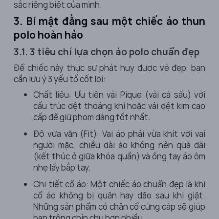
sắc riêng biệt của mình.
3. Bí mật đằng sau một chiếc áo thun
polo hoàn hảo
3.1. 3 tiêu chí lựa chọn áo polo chuẩn đẹp
Để chiếc này thực sự phát huy được vẻ đẹp, bạn
cần lưu ý 3 yếu tố cốt lõi:
Chất liệu: Ưu tiên vải Pique (vải cá sấu) với
cấu trúc dệt thoáng khí hoặc vải dệt kim cao
cấp để giữ phom dáng tốt nhất.
Độ vừa vặn (Fit): Vai áo phải vừa khít với vai
người mặc, chiều dài áo không nên quá dài
(kết thúc ở giữa khóa quần) và ống tay áo ôm
nhẹ lấy bắp tay.
Chi tiết cổ áo: Một chiếc áo chuẩn đẹp là khi
cổ áo không bị quăn hay dão sau khi giặt.
Những sản phẩm có chân cổ cứng cáp sẽ giúp
bạn trông chỉn chu hơn nhiều.