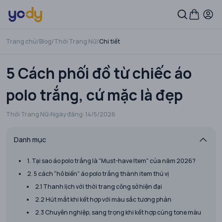
Trang chủ
/
Blog
/
Thời Trang Nữ
/
Chi tiết
5 Cách phối đồ từ chiếc áo
polo trắng, cứ mặc là đẹp
Thời Trang Nữ
Ngày đăng:
14/5/2026
Danh mục
1. Tại sao áo polo trắng là "Must-have Item" của năm 2026?
2. 5 cách “hô biến” áo polo trắng thành item thú vị
2.1 Thanh lịch với thời trang công sở hiện đại
2.2 Hút mắt khi kết hợp với màu sắc tương phản
2.3 Chuyên nghiệp, sang trọng khi kết hợp cùng tone màu