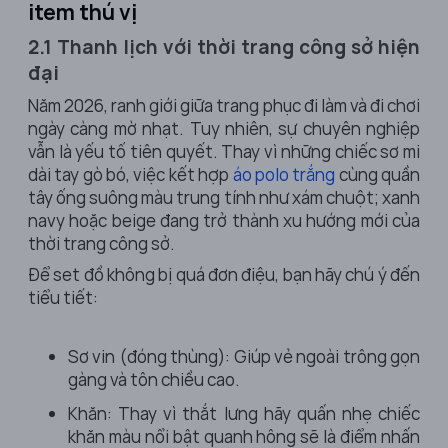
item thú vị
2.1 Thanh lịch với thời trang công sở hiện
đại
Năm 2026, ranh giới giữa trang phục đi làm và đi chơi
ngày càng mờ nhạt. Tuy nhiên, sự chuyên nghiệp
vẫn là yếu tố tiên quyết. Thay vì những chiếc sơ mi
dài tay gò bó, việc kết hợp
áo polo
trắng
cùng quần
tây ống suông màu trung tính như xám chuột; xanh
navy hoặc beige đang trở thành xu hướng mới của
thời trang công sở
.
Để set đồ không bị quá đơn điệu, bạn hãy chú ý đến
tiểu tiết:
Sơ vin (đóng thùng): Giúp vẻ ngoài trông gọn
gàng và tôn chiều cao.
Khăn: Thay vì thắt lưng hãy quấn nhẹ chiếc
khăn màu nổi bật quanh hông sẽ là điểm nhấn