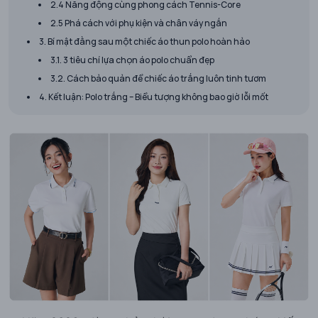
2.4 Năng động cùng phong cách Tennis-Core
2.5 Phá cách với phụ kiện và chân váy ngắn
3. Bí mật đằng sau một chiếc áo thun polo hoàn hảo
3.1. 3 tiêu chí lựa chọn áo polo chuẩn đẹp
3.2. Cách bảo quản để chiếc áo trắng luôn tinh tươm
4. Kết luận: Polo trắng – Biểu tượng không bao giờ lỗi mốt