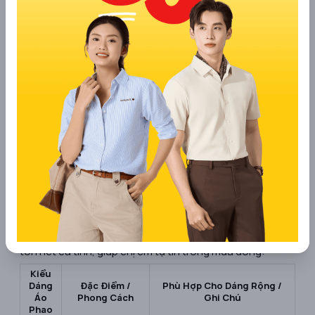
3. Các kiểu áo phao nữ form rộng phổ
biến nhất
Áo phao nữ có nhiều kiểu dáng đa dạng, vừa giữ ấm vừa
tôn nét cá tính, giúp chị em tự tin trong mùa đông:
Kiểu
Dáng
Đặc Điểm /
Phù Hợp Cho Dáng Rộng /
Áo
Phong Cách
Ghi Chú
Phao