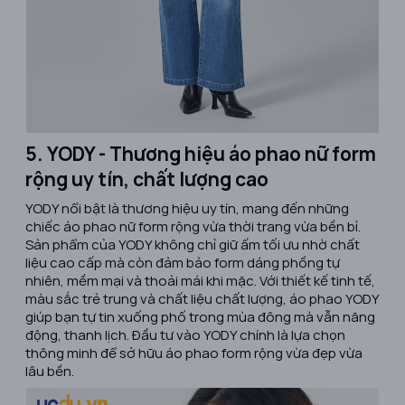
5. YODY - Thương hiệu áo phao nữ form
rộng uy tín, chất lượng cao
YODY nổi bật là thương hiệu uy tín, mang đến những
chiếc áo phao nữ form rộng vừa thời trang vừa bền bỉ.
Sản phẩm của YODY không chỉ giữ ấm tối ưu nhờ chất
liệu cao cấp mà còn đảm bảo form dáng phồng tự
nhiên, mềm mại và thoải mái khi mặc. Với thiết kế tinh tế,
màu sắc trẻ trung và chất liệu chất lượng, áo phao YODY
giúp bạn tự tin xuống phố trong mùa đông mà vẫn năng
động, thanh lịch. Đầu tư vào YODY chính là lựa chọn
thông minh để sở hữu áo phao form rộng vừa đẹp vừa
lâu bền.