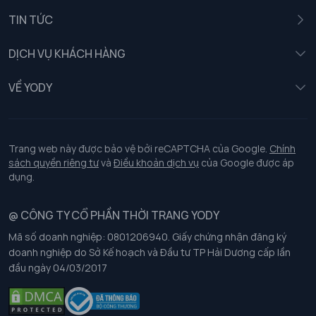
Nam
TIN TỨC
Nữ
DỊCH VỤ KHÁCH HÀNG
Trẻ em
Chính sách khách hàng thân thiết
VỀ YODY
Đồng phục
Chính sách đổi trả
Giới thiệu
Chính sách bảo vệ dữ liệu cá nhân
Tuyển dụng
Trang web này được bảo vệ bởi reCAPTCHA của Google.
Chính
sách quyền riêng tư
và
Điều khoản dịch vụ
của Google được áp
Chính sách thanh toán, giao nhận
dụng.
Chính sách chất lượng và an toàn sức khoẻ nghề nghiệp
@ CÔNG TY CỔ PHẦN THỜI TRANG YODY
Mã số doanh nghiệp: 0801206940. Giấy chứng nhận đăng ký
Chính sách đơn đồng phục
doanh nghiệp do Sở Kế hoạch và Đầu tư TP Hải Dương cấp lần
đầu ngày 04/03/2017
Hướng dẫn chọn kích thước