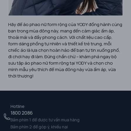
Hãy để áo phao nữ form rộng của YODY đồng hành cùng
bạn trong mùa đông này, mang đến cảm giác ấm áp,
thoải mái và đầy phong cách. Với chất liệu cao cấp,
form dáng phồng tự nhiên và thiết kế trẻ trung, mỗi
chiếc áo là lựa chọn hoàn hảo để bạn tự tin xuống phố,
đi chơi hay đi làm. Đừng chần chừ – khám phá ngay bộ
sưu tập áo phao nữ form rộng tại YODY và chọn cho
mình mẫu yêu thích để mùa đông này vừa ấm áp, vừa
thời thượng!
Hotline
1800 2086
Bấm phím 1 để được tư vấn mua hàng
Bấm phím 2 để góp ý, khiếu nại