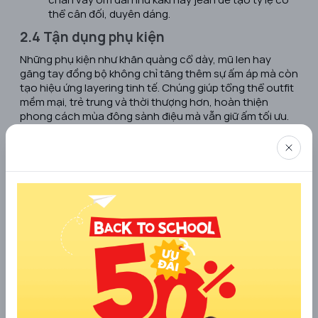
thể cân đối, duyên dáng.
2.4 Tận dụng phụ kiện
Những phụ kiện như khăn quàng cổ dày, mũ len hay
găng tay đồng bộ không chỉ tăng thêm sự ấm áp mà còn
tạo hiệu ứng layering tinh tế. Chúng giúp tổng thể outfit
mềm mại, trẻ trung và thời thượng hơn, hoàn thiện
phong cách mùa đông sành điệu mà vẫn giữ ấm tối ưu.