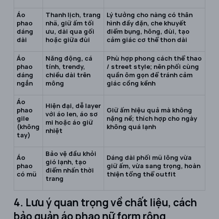
Áo
Thanh lịch, trang
Lý tưởng cho nàng có thân
phao
nhã, giữ ấm tối
hình đầy đặn, che khuyết
dáng
ưu, dài qua gối
điểm bụng, hông, đùi, tạo
dài
hoặc giữa đùi
cảm giác cơ thể thon dài
Áo
Năng động, cá
Phù hợp phong cách thể thao
phao
tính, trendy,
/ street style; nên phối cùng
dáng
chiều dài trên
quần ôm gọn để tránh cảm
ngắn
mông
giác cồng kềnh
Áo
Hiện đại, dễ layer
phao
Giữ ấm hiệu quả mà không
với áo len, áo sơ
gile
nặng nề; thích hợp cho ngày
mi hoặc áo giữ
(không
không quá lạnh
nhiệt
tay)
Bảo vệ đầu khỏi
Áo
Dáng dài phối mũ lông vừa
gió lạnh, tạo
phao
giữ ấm, vừa sang trọng, hoàn
điểm nhấn thời
có mũ
thiện tổng thể outfit
trang
4. Lưu ý quan trọng về chất liệu, cách
bảo quản áo phao nữ form rộng