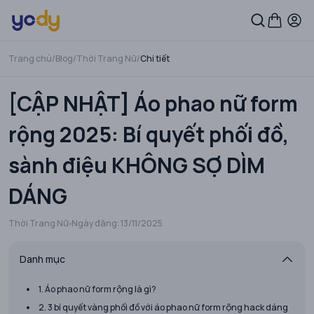
Trang chủ
/
Blog
/
Thời Trang Nữ
/
Chi tiết
[CẬP NHẬT] Áo phao nữ form
rộng 2025: Bí quyết phối đồ,
sành điệu KHÔNG SỢ DÌM
DÁNG
Thời Trang Nữ
Ngày đăng:
13/11/2025
Danh mục
1. Áo phao nữ form rộng là gì?
2. 3 bí quyết vàng phối đồ với áo phao nữ form rộng hack dáng