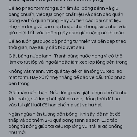
Để áo phao form rộng luôn ấm áp, bồng bềnh và giữ
dáng chuẩn, việc lựa chọn chất liệu và cách bảo quản
đóng vai trò quan trọng. Hãy ưu tiên các loại chất liệu
nhẹ như lông vũ cao cấp hoặc chần bông siêu nhẹ, vừa
giữ nhiệt tốt, vừa không gây cảm giác nặng nề khi mặc.
Để áo luôn giữ được độ phồng tự nhiên và bền đẹp theo
thời gian, hãy lưu ý các bí quyết sau:
Giặt bằng nước lạnh: Tránh dùng nước nóng vì có thể
làm co rút lớp vải ngoài hoặc làm xẹp lớp lông bên trong.
Không vắt mạnh: Vắt quá tay dễ khiến lông vũ xẹp, áo
mất form. Hãy xử lý nhẹ nhàng để bảo vệ cấu trúc phao
bên trong.
Giặt máy cẩn thận: Nếu dùng máy giặt, chọn chế độ nhẹ
(delicate), sử dụng bột giặt dịu nhẹ, đồng thời đặt áo
vào túi giặt lưới để hạn chế ma sát và hư hại.
Ngăn ngừa hiện tượng dồn bông: Khi sấy, để nhiệt độ
thấp và bỏ thêm 2–3 quả bóng tennis sạch. Lực tác
động từ bóng giúp tơi đều lớp lông vũ, trả lại độ phồng
như mới.