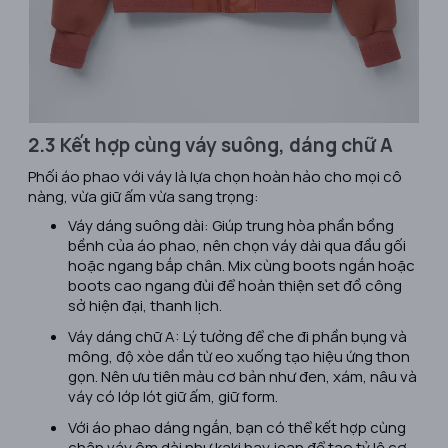
2.3 Kết hợp cùng váy suông, dáng chữ A
Phối áo phao với váy là lựa chọn hoàn hảo cho mọi cô
nàng, vừa giữ ấm vừa sang trọng:
Váy dáng suông dài: Giúp trung hòa phần bồng
bềnh của áo phao, nên chọn váy dài qua đầu gối
hoặc ngang bắp chân. Mix cùng boots ngắn hoặc
boots cao ngang đùi để hoàn thiện set đồ công
sở hiện đại, thanh lịch.
Váy dáng chữ A: Lý tưởng để che đi phần bụng và
mông, độ xòe dần từ eo xuống tạo hiệu ứng thon
gọn. Nên ưu tiên màu cơ bản như đen, xám, nâu và
váy có lớp lót giữ ấm, giữ form.
Với áo phao dáng ngắn, bạn có thể kết hợp cùng
chân váy ôm dài như kaki hay jean để tạo tỷ lệ cơ