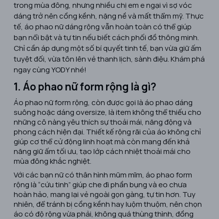
trong mùa đông, nhưng nhiều chị em e ngại vì sợ vóc
dáng trở nên cồng kềnh, nặng nề và mất thẩm mỹ. Thực
tế, áo phao nữ dáng rộng vẫn hoàn toàn có thể giúp
bạn nổi bật và tự tin nếu biết cách phối đồ thông minh.
Chỉ cần áp dụng một số bí quyết tinh tế, bạn vừa giữ ấm
tuyệt đối, vừa tôn lên vẻ thanh lịch, sành điệu. Khám phá
ngay cùng YODY nhé!
1. Áo phao nữ form rộng là gì?
Áo phao nữ form rộng, còn được gọi là áo phao dáng
suông hoặc dáng oversize, là item không thể thiếu cho
những cô nàng yêu thích sự thoải mái, năng động và
phong cách hiện đại. Thiết kế rộng rãi của áo không chỉ
giúp cơ thể cử động linh hoạt mà còn mang đến khả
năng giữ ấm tối ưu, tạo lớp cách nhiệt thoải mái cho
mùa đông khắc nghiệt.
Với các bạn nữ có thân hình mũm mĩm, áo phao form
rộng là “cứu tinh” giúp che đi phần bụng và eo chưa
hoàn hảo, mang lại vẻ ngoài gọn gàng, tự tin hơn. Tuy
nhiên, để tránh bị cồng kềnh hay luộm thuộm, nên chọn
áo có độ rộng vừa phải, không quá thùng thình, đồng