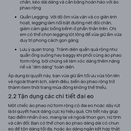
chân, kéo dài dáng và cân bằng hoàn hảo với áo
phao rộng.
Quần Legging: Với độ ôm vừa vặn và co giãn linh
hoạt, legging làm nổi bật đường nét đôi chân,
giảm cảm giác bồng bềnh ở phần thân trên. Chị
em có thể chọn legging lót lông để vừa giữ ấm vừa
duy trì phong cách gọn gàng.
Lưu ý quan trọng: Tránh diện quần quá rộng như
quần ống suông hay baggy khi phối cùng áo phao
form rộng, bởi chúng sẽ làm vóc dáng thêm nặng
nề và “dìm dáng” toàn diện.
Áp dụng bí quyết này, bạn vừa giữ ấm tối ưu vừa tôn lên
vẻ ngoài thanh lịch, sành điệu, biến áo phao rộng trở
thành item thời trang mùa đông không thể thiếu.
2.2 Tận dụng các chi tiết đai eo
Một chiếc áo phao nữ form rộng có đai eo hoặc dây rút
là bí quyết hack dáng cực kỳ hiệu quả. Chi tiết này giúp
tạo điểm nhấn ở eo, mang lại vẻ ngoài thon gọn, nữ tính
và cân đối. Bạn có thể chọn áo phao dáng dài có chun
eo để tôn dáng tối đa, hoặc áo dáng ngắn kết hợp thắt