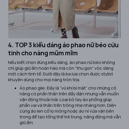
4. TOP 3 kiểu dáng áo phao nữ béo cứu
tinh cho nàng mũm mĩm
Nếu biết chọn đúng kiểu dáng, áo phao nữ béo không
chỉ giúp giữ ấm hoàn hảo mà còn “thu gọn” vóc dáng
một cách tinh tế. Dưới đây là ba lựa chọn được stylist
khuyên dùng cho mọi nàng tròn trịa.
Áo phao gile: Đây là “vũ khí bí mật” cho những cô
nàng có phần thân trên đầy đặn nhưng vẫn muốn
vận động thoải mái. Loại bỏ tay áo phồng giúp
phần vai và thân trên trông nhẹ nhàng hơn. Diện
cùng áo len cổ lọ mỏng hoặc áo nỉ vừa vặn bên
trong để tạo tổng thể trẻ trung, năng động mà vẫn
giữ ấm.