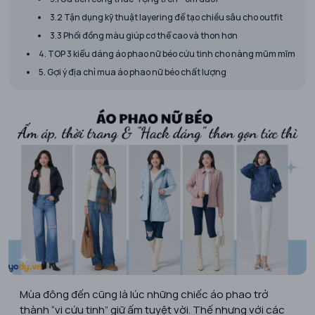
3.2 Tận dụng kỹ thuật layering để tạo chiều sâu cho outfit
3.3 Phối đồng màu giúp cơ thể cao và thon hơn
4. TOP 3 kiểu dáng áo phao nữ béo cứu tinh cho nàng mũm mĩm
5. Gợi ý địa chỉ mua áo phao nữ béo chất lượng
Mùa đông đến cũng là lúc những chiếc áo phao trở
thành “vị cứu tinh” giữ ấm tuyệt vời. Thế nhưng với các