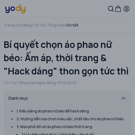
Trang chủ
/
Blog
/
Tin Tức Tổng Hợp
/
Chi tiết
Bí quyết chọn áo phao nữ
béo: Ấm áp, thời trang &
"Hack dáng" thon gọn tức thì
Tin Tức Tổng Hợp
Ngày đăng:
13/12/2025
Danh mục
1. Kiểu dáng áo phao nữ béo để hack dáng
2. Hướng dẫn lựa chọn màu sắc, chất liệu cho áo phao nữ béo
3. Mẹo phối đồ với áo phao nữ béo thời trang
3.1 Ưu tiên công thức “rộng trên – ôm dưới”