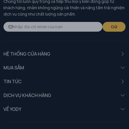
Chúng tôi luôn quý trọng và tiếp thu mọi ý kiến đóng góp từ
khách hàng, nhằm không ngừng cải thiện và nâng tầm trải nghiệm
dịch vụ cũng như chất lượng sản phẩm.
Gửi
HỆ THỐNG CỬA HÀNG
MUA SẮM
Nam
TIN TỨC
Nữ
DỊCH VỤ KHÁCH HÀNG
Trẻ em
Chính sách khách hàng thân thiết
VỀ YODY
Đồng phục
Chính sách đổi trả
Giới thiệu