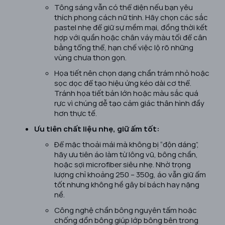
Tông sáng vẫn có thể diện nếu bạn yêu
thích phong cách nữ tính. Hãy chọn các sắc
pastel nhẹ để giữ sự mềm mại, đồng thời kết
hợp với quần hoặc chân váy màu tối để cân
bằng tổng thể, hạn chế việc lộ rõ những
vùng chưa thon gọn.
Họa tiết nên chọn dạng chần trám nhỏ hoặc
sọc dọc để tạo hiệu ứng kéo dài cơ thể.
Tránh họa tiết bản lớn hoặc màu sắc quá
rực vì chúng dễ tạo cảm giác thân hình đầy
hơn thực tế.
Ưu tiên chất liệu nhẹ, giữ ấm tốt:
Để mặc thoải mái mà không bị “độn dáng”,
hãy ưu tiên áo làm từ lông vũ, bông chần,
hoặc sợi microfiber siêu nhẹ. Nhờ trọng
lượng chỉ khoảng 250 – 350g, áo vẫn giữ ấm
tốt nhưng không hề gây bí bách hay nặng
nề.
Công nghệ chần bông nguyên tấm hoặc
chống dồn bông giúp lớp bông bên trong