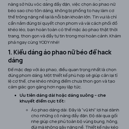
nàng sở hữu vóc dáng đầy đặn, việc chọn
áo phao nữ
béo
sao cho tôn dáng, không bị phồng to hay làm cơ
thể trông nặng nề lại là nỗi băn khoăn lớn. Tin vui là chỉ
cần nắm đúng bí quyết chọn phom và vài cách phối đồ
khéo léo, bạn hoàn toàn có thể mặc áo phao thật thời
trang, thon gọn và đầy tự tin trong mọi hoàn cảnh. Khám
phá ngay cùng YODY nhé!
1. Kiểu dáng áo phao nữ béo để hack
dáng
Để mặc đẹp với áo phao, điều quan trọng nhất là chọn
đúng phom dáng. Một thiết kế phù hợp sẽ giúp cân lại tỉ
lệ cơ thể, che khéo những điểm chưa thon gọn và tạo
cảm giác gọn gàng hơn ngay lập tức.
Ưu tiên dáng dài hoặc dáng suông – che
khuyết điểm cực tốt:
Áo phao dáng dài: Đây là “vũ khí” lợi hại dành
cho những cô nàng đầy đặn. Độ dài qua gối
nhẹ giúp che phủ toàn bộ vùng bụng, hông,
đùi mà không gây nặng nề. Thiết kế này kéo