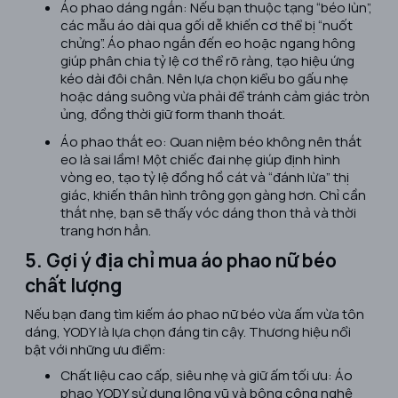
Áo phao dáng ngắn: Nếu bạn thuộc tạng “béo lùn”,
các mẫu áo dài qua gối dễ khiến cơ thể bị “nuốt
chửng”. Áo phao ngắn đến eo hoặc ngang hông
giúp phân chia tỷ lệ cơ thể rõ ràng, tạo hiệu ứng
kéo dài đôi chân. Nên lựa chọn kiểu bo gấu nhẹ
hoặc dáng suông vừa phải để tránh cảm giác tròn
ủng, đồng thời giữ form thanh thoát.
Áo phao thắt eo: Quan niệm béo không nên thắt
eo là sai lầm! Một chiếc đai nhẹ giúp định hình
vòng eo, tạo tỷ lệ đồng hồ cát và “đánh lừa” thị
giác, khiến thân hình trông gọn gàng hơn. Chỉ cần
thắt nhẹ, bạn sẽ thấy vóc dáng thon thả và thời
trang hơn hẳn.
5. Gợi ý địa chỉ mua áo phao nữ béo
chất lượng
Nếu bạn đang tìm kiếm áo phao nữ béo vừa ấm vừa tôn
dáng, YODY là lựa chọn đáng tin cậy. Thương hiệu nổi
bật với những ưu điểm:
Chất liệu cao cấp, siêu nhẹ và giữ ấm tối ưu: Áo
phao YODY sử dụng lông vũ và bông công nghệ