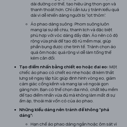
dài đường cơ thể, tạo hiệu ứng thon gọn và
thanh thoát hơn. Chỉ cần lưu ý tránh kiểu quá
dài vì dễ khiến dáng người bị “lọt thỏm”.
Áo phao dáng suông: Phom suông luôn
mang lại sự dễ chịu, thanh lịch và đặc biệt
phù hợp với vóc dáng đầy đặn. Áo nên có độ
rộng vừa phải để tạo độ rủ mềm mại, giúp
phần bụng được che tinh tế. Tránh chọn áo
quá ôm hoặc quá rộng vì dễ làm tổng thể
kém cân đối.
Tạo điểm nhấn bằng chiết eo hoặc đai eo:
Một
chiếc áo phao có chiết eo nhẹ hoặc đi kèm thắt
lưng sẽ ngay lập tức giúp định hình vòng eo, giảm
cảm giác cồng kềnh và mang lại vẻ ngoài gọn
gàng hơn. Bạn có thể chọn đai nhỏ, chất liệu mềm
để tạo điểm nhấn vừa đủ mà không làm mất đi sự
ấm áp, thoải mái vốn có của áo phao.
Những kiểu dáng nên tránh để không “phá
dáng”:
Hạn chế áo phao dáng ngắn hoặc ôm sát vì