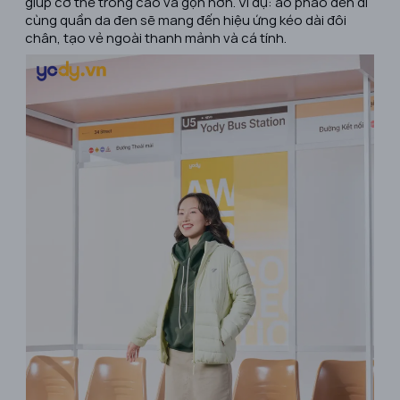
giúp cơ thể trông cao và gọn hơn. Ví dụ: áo phao đen đi
cùng quần da đen sẽ mang đến hiệu ứng kéo dài đôi
chân, tạo vẻ ngoài thanh mảnh và cá tính.