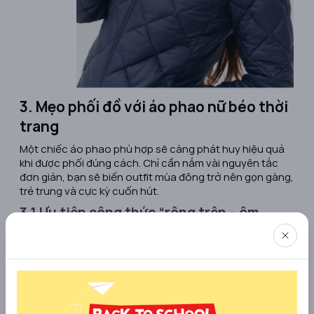
3. Mẹo phối đồ với áo phao nữ béo thời
trang
Một chiếc áo phao phù hợp sẽ càng phát huy hiệu quả
khi được phối đúng cách. Chỉ cần nắm vài nguyên tắc
đơn giản, bạn sẽ biến outfit mùa đông trở nên gọn gàng,
trẻ trung và cực kỳ cuốn hút.
3.1 Ưu tiên công thức “rộng trên – ôm
dưới”
Áo phao vốn có độ phồng tự nhiên nên phần dưới càng
gọn sẽ càng tôn dáng. Hãy kết hợp với quần legging,
quần skinny, quần jeans ôm, hoặc chân váy len dáng
ôm để tạo sự cân bằng. Cách phối này giúp tổng thể
trông thanh thoát, tránh cảm giác bị “nuốt dáng” mà