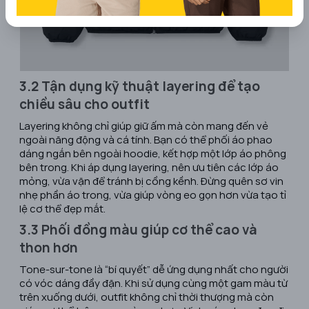
3.2 Tận dụng kỹ thuật layering để tạo
chiều sâu cho outfit
Layering không chỉ giúp giữ ấm mà còn mang đến vẻ
ngoài năng động và cá tính. Bạn có thể phối áo phao
dáng ngắn bên ngoài hoodie, kết hợp một lớp áo phông
bên trong. Khi áp dụng layering, nên ưu tiên các lớp áo
mỏng, vừa vặn để tránh bị cồng kềnh. Đừng quên sơ vin
nhẹ phần áo trong, vừa giúp vòng eo gọn hơn vừa tạo tỉ
lệ cơ thể đẹp mắt.
3.3 Phối đồng màu giúp cơ thể cao và
thon hơn
Tone-sur-tone là “bí quyết” dễ ứng dụng nhất cho người
có vóc dáng đầy đặn. Khi sử dụng cùng một gam màu từ
trên xuống dưới, outfit không chỉ thời thượng mà còn