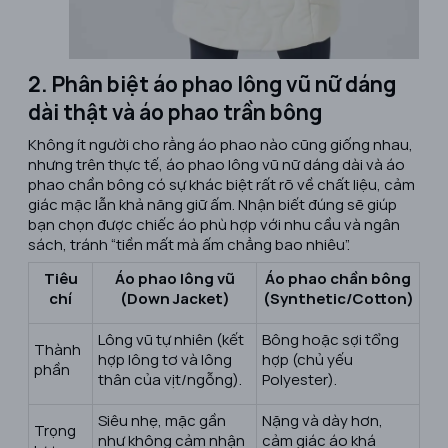
2. Phân biệt áo phao lông vũ nữ dáng
dài thật và áo phao trần bông
Không ít người cho rằng áo phao nào cũng giống nhau,
nhưng trên thực tế, áo phao lông vũ nữ dáng dài và áo
phao chần bông có sự khác biệt rất rõ về chất liệu, cảm
giác mặc lẫn khả năng giữ ấm. Nhận biết đúng sẽ giúp
bạn chọn được chiếc áo phù hợp với nhu cầu và ngân
sách, tránh “tiền mất mà ấm chẳng bao nhiêu”.
Tiêu
Áo phao lông vũ
Áo phao chần bông
chí
(Down Jacket)
(Synthetic/Cotton)
Lông vũ tự nhiên (kết
Bông hoặc sợi tổng
Thành
hợp lông tơ và lông
hợp (chủ yếu
phần
thân của vịt/ngỗng).
Polyester).
Siêu nhẹ, mặc gần
Nặng và dày hơn,
Trọng
như không cảm nhận
cảm giác áo khá