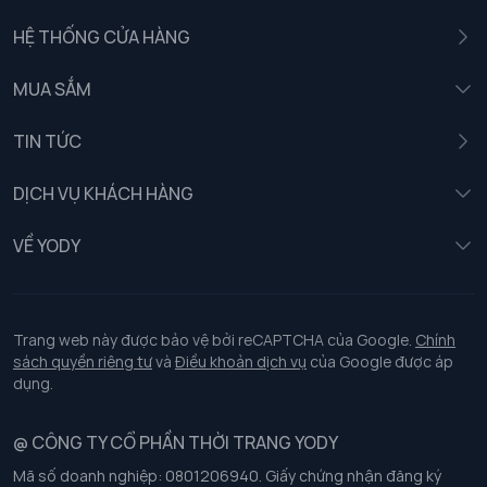
HỆ THỐNG CỬA HÀNG
MUA SẮM
Nam
TIN TỨC
Nữ
DỊCH VỤ KHÁCH HÀNG
Trẻ em
Chính sách khách hàng thân thiết
VỀ YODY
Đồng phục
Chính sách đổi trả
Giới thiệu
Chính sách bảo vệ dữ liệu cá nhân
Tuyển dụng
Trang web này được bảo vệ bởi reCAPTCHA của Google.
Chính
sách quyền riêng tư
và
Điều khoản dịch vụ
của Google được áp
Chính sách thanh toán, giao nhận
dụng.
Chính sách chất lượng và an toàn sức khoẻ nghề nghiệp
@ CÔNG TY CỔ PHẦN THỜI TRANG YODY
Mã số doanh nghiệp: 0801206940. Giấy chứng nhận đăng ký
Chính sách đơn đồng phục