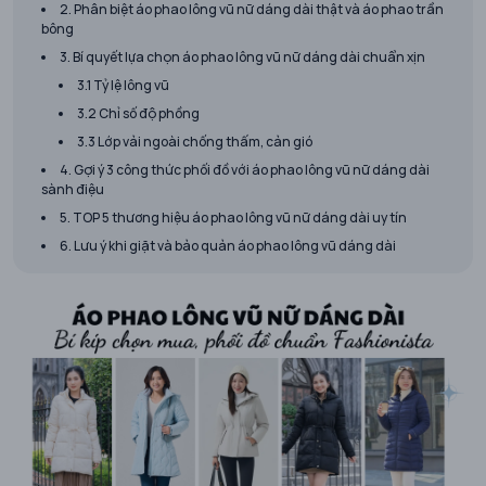
2. Phân biệt áo phao lông vũ nữ dáng dài thật và áo phao trần
bông
3. Bí quyết lựa chọn áo phao lông vũ nữ dáng dài chuẩn xịn
3.1 Tỷ lệ lông vũ
3.2 Chỉ số độ phồng
3.3 Lớp vải ngoài chống thấm, cản gió
4. Gợi ý 3 công thức phối đồ với áo phao lông vũ nữ dáng dài
sành điệu
5. TOP 5 thương hiệu áo phao lông vũ nữ dáng dài uy tín
6. Lưu ý khi giặt và bảo quản áo phao lông vũ dáng dài