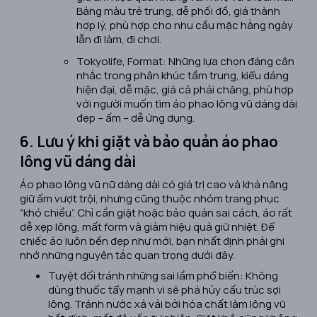
Bảng màu trẻ trung, dễ phối đồ, giá thành
hợp lý, phù hợp cho nhu cầu mặc hằng ngày
lẫn đi làm, đi chơi.
Tokyolife, Format: Những lựa chọn đáng cân
nhắc trong phân khúc tầm trung, kiểu dáng
hiện đại, dễ mặc, giá cả phải chăng, phù hợp
với người muốn tìm áo phao lông vũ dáng dài
đẹp – ấm – dễ ứng dụng.
6. Lưu ý khi giặt và bảo quản áo phao
lông vũ dáng dài
Áo phao lông vũ nữ dáng dài có giá trị cao và khả năng
giữ ấm vượt trội, nhưng cũng thuộc nhóm trang phục
“khó chiều”. Chỉ cần giặt hoặc bảo quản sai cách, áo rất
dễ xẹp lông, mất form và giảm hiệu quả giữ nhiệt. Để
chiếc áo luôn bền đẹp như mới, bạn nhất định phải ghi
nhớ những nguyên tắc quan trọng dưới đây.
Tuyệt đối tránh những sai lầm phổ biến: Không
dùng thuốc tẩy mạnh vì sẽ phá hủy cấu trúc sợi
lông. Tránh nước xả vải bởi hóa chất làm lông vũ