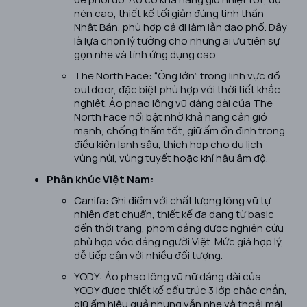
nén cao, thiết kế tối giản đúng tinh thần
Nhật Bản, phù hợp cả đi làm lẫn dạo phố. Đây
là lựa chọn lý tưởng cho những ai ưu tiên sự
gọn nhẹ và tính ứng dụng cao.
The North Face: “Ông lớn” trong lĩnh vực đồ
outdoor, đặc biệt phù hợp với thời tiết khắc
nghiệt. Áo phao lông vũ dáng dài của The
North Face nổi bật nhờ khả năng cản gió
mạnh, chống thấm tốt, giữ ấm ổn định trong
điều kiện lạnh sâu, thích hợp cho du lịch
vùng núi, vùng tuyết hoặc khí hậu âm độ.
Phân khúc Việt Nam:
Canifa: Ghi điểm với chất lượng lông vũ tự
nhiên đạt chuẩn, thiết kế đa dạng từ basic
đến thời trang, phom dáng được nghiên cứu
phù hợp vóc dáng người Việt. Mức giá hợp lý,
dễ tiếp cận với nhiều đối tượng.
YODY: Áo phao lông vũ nữ dáng dài của
YODY được thiết kế cấu trúc 3 lớp chắc chắn,
giữ ấm hiệu quả nhưng vẫn nhẹ và thoải mái.