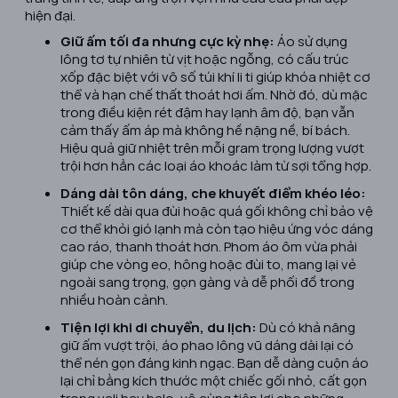
hiện đại.
Giữ ấm tối đa nhưng cực kỳ nhẹ:
Áo sử dụng
lông tơ tự nhiên từ vịt hoặc ngỗng, có cấu trúc
xốp đặc biệt với vô số túi khí li ti giúp khóa nhiệt cơ
thể và hạn chế thất thoát hơi ấm. Nhờ đó, dù mặc
trong điều kiện rét đậm hay lạnh âm độ, bạn vẫn
cảm thấy ấm áp mà không hề nặng nề, bí bách.
Hiệu quả giữ nhiệt trên mỗi gram trọng lượng vượt
trội hơn hẳn các loại áo khoác làm từ sợi tổng hợp.
Dáng dài tôn dáng, che khuyết điểm khéo léo:
Thiết kế dài qua đùi hoặc quá gối không chỉ bảo vệ
cơ thể khỏi gió lạnh mà còn tạo hiệu ứng vóc dáng
cao ráo, thanh thoát hơn. Phom áo ôm vừa phải
giúp che vòng eo, hông hoặc đùi to, mang lại vẻ
ngoài sang trọng, gọn gàng và dễ phối đồ trong
nhiều hoàn cảnh.
Tiện lợi khi di chuyển, du lịch:
Dù có khả năng
giữ ấm vượt trội, áo phao lông vũ dáng dài lại có
thể nén gọn đáng kinh ngạc. Bạn dễ dàng cuộn áo
lại chỉ bằng kích thước một chiếc gối nhỏ, cất gọn
trong vali hay balo, vô cùng tiện lợi cho những