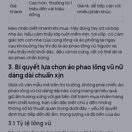
Cao hơn, thường từ 1
Giá
Giá rẻ, dễ tiếp cận với
triệu đến vài triệu
thành
nhiều phân khúc.
đồng.
Mẹo nhận biết nhanh khi mua: Hãy dùng tay sờ và bóp
nhẹ áo. Nếu cảm thấy lớp ruột mềm mịn, tơi xốp, có cảm
giác lợn cợn nhẹ của cọng lông và áo phồng lại ngay
sau khi buông tay thì đó là áo phao lông vũ. Ngược lại,
nếu thấy một khối đặc, đều và hơi cứng, rất có thể đó là
áo phao chần bông.
3. Bí quyết lựa chọn áo phao lông vũ nữ
dáng dài chuẩn xịn
Giữa vô vàn mẫu mã trên thị trường, không phải chiếc áo
phao lông vũ nữ dáng dài nào cũng mang lại hiệu quả
giữ ấm tương xứng với giá tiền. Để tránh mua nhầm hàng
kém chất lượng, bạn cần đặc biệt chú ý đến những
thông số kỹ thuật quan trọng dưới đây – yếu tố quyết
định trực tiếp đến độ ấm, trọng lượng và độ bền của áo.
3.1 Tỷ lệ lông vũ