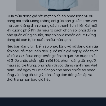
Giữa mùa đông giá rét, một chiếc áo phao lông vũ nữ
dáng dài chất lượng không chỉ giúp bạn giữ ấm trọn vẹn
mà còn khẳng định phong cách thanh lịch, hiện đại mỗi
khi xuống phố. Khi đã hiểu rõ cách chọn áo, phối đồ và
bảo quản đúng chuẩn, đây chính là khoản đầu tư xứng
đáng để bạn tự tin suốt nhiều mùa lạnh.
Nếu bạn đang tìm kiếm áo phao lông vũ nữ dáng dài vừa
ấm nhẹ, dễ mặc, bền đẹp lại có mức giá hợp lý, các thiết
kế từ YODY là lựa chọn không nên bỏ qua. Áo được thiết
kế 3 lớp chắc chắn, giữ nhiệt tốt, phom dáng tôn người,
màu sắc trẻ trung, phù hợp với vóc dáng và khí hậu Việt
Nam. Ghé ngay YODY để chọn cho mình chiếc áo phao
lông vũ dáng dài ưng ý, sẵn sàng đón đông ấm áp và
thời trang hơn bao giờ hết.