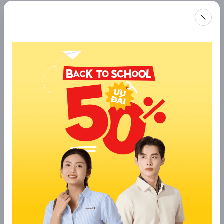
550 – 750 FP: Mức phổ biến và lý tưởng cho mùa
đông Việt Nam, cân bằng tốt giữa độ ấm, trọng
lượng và chi phí.
800+ FP: Dòng cao cấp, siêu nhẹ, siêu ấm, thường
dùng cho thời tiết cực lạnh hoặc du lịch vùng
tuyết rơi.
3.3 Lớp vải ngoài chống thấm, cản gió
Lông vũ rất kỵ nước – khi bị ẩm, các sợi lông sẽ xẹp lại và
giảm khả năng giữ nhiệt. Vì vậy, một chiếc áo phao chất
lượng bắt buộc phải có lớp vỏ bảo vệ tốt.
Ưu tiên vải Nylon hoặc Polyester mật độ cao, dệt
chặt để hạn chế gió lùa.
Bề mặt vải nên được xử lý chống thấm DWR
(Durable Water Repellent) giúp áo chịu được mưa
phùn, sương ẩm mà không lo ruột áo bị xẹp hay
nặng nước.
4. Gợi ý 3 công thức phối đồ với áo
phao lông vũ nữ dáng dài sành điệu