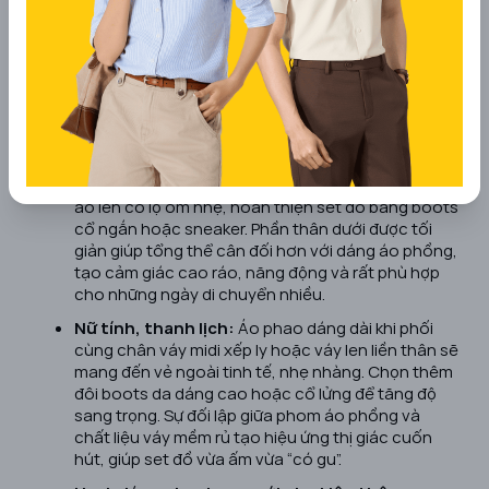
Áo phao dáng dài rất ấm và thời thượng, nhưng nếu phối
đồ không khéo, bạn dễ rơi vào tình trạng “mặc đẹp mà
vẫn trông thấp, to”. Chỉ cần áp dụng đúng vài nguyên
tắc mix & match dưới đây, chiếc áo phao lông vũ nữ
dáng dài sẽ trở thành trợ thủ hack dáng cực đỉnh trong
mùa đông.
Năng động, trẻ trung:
Kết hợp áo phao dáng dài
với quần skinny jeans hoặc legging, bên trong là
áo len cổ lọ ôm nhẹ, hoàn thiện set đồ bằng boots
cổ ngắn hoặc sneaker. Phần thân dưới được tối
giản giúp tổng thể cân đối hơn với dáng áo phồng,
tạo cảm giác cao ráo, năng động và rất phù hợp
cho những ngày di chuyển nhiều.
Nữ tính, thanh lịch:
Áo phao dáng dài khi phối
cùng chân váy midi xếp ly hoặc váy len liền thân sẽ
mang đến vẻ ngoài tinh tế, nhẹ nhàng. Chọn thêm
đôi boots da dáng cao hoặc cổ lửng để tăng độ
sang trọng. Sự đối lập giữa phom áo phồng và
chất liệu váy mềm rủ tạo hiệu ứng thị giác cuốn
hút, giúp set đồ vừa ấm vừa “có gu”.