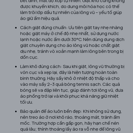
bết dính, mất độ xốp tự nhiên. Giặt khô cũng không
được khuyến khích, do dung môi hóa học có thể
làm trôi lớp dầu tự nhiên của lông vũ – yếu tố giúp
áo giữ ấm hiệu quả.
Cách giặt đúng chuẩn: Ưu tiên giặt tay nhẹ nhàng
hoặc giặt máy ở chế độ nhẹ nhất, sử dụng nước
lạnh hoặc nước ấm dưới 30°C. Nên dùng dung dịch
giặt chuyên dụng cho áo lông vũ hoặc chất giặt
dịu nhẹ, tránh vò xoắn mạnh làm lông bên trong bị
dồn cục.
Làm khô đúng cách: Sau khi giặt, lông vũ thường bị
vón cục và xẹp lại, đây là hiện tượng hoàn toàn
bình thường. Hãy sấy khô ở nhiệt độ thấp và cho
vào máy sấy 2–3 quả bóng tennis sạch. Các quả
bóng sẽ va đập liên tục, giúp đánh tơi lông vũ, đưa
áo phồng trở lại và khôi phục khả năng giữ nhiệt
tối ưu.
Bảo quản để áo luôn bền đẹp: Khi không sử dụng,
nên treo áo ở nơi khô ráo, thoáng mát, tránh ẩm
mốc. Trường hợp cần gấp gọn, hãy hạn chế nén
quá lâu; thỉnh thoảng lấy áo ra vỗ nhẹ để lông vũ