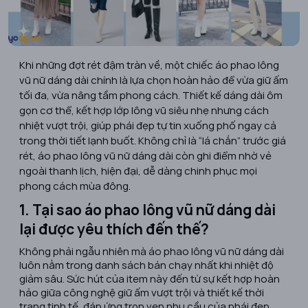
Khi những đợt rét đậm tràn về, một chiếc
áo phao lông
vũ nữ dáng dài
chính là lựa chọn hoàn hảo để vừa giữ ấm
tối đa, vừa nâng tầm phong cách. Thiết kế dáng dài ôm
gọn cơ thể, kết hợp lớp lông vũ siêu nhẹ nhưng cách
nhiệt vượt trội, giúp phái đẹp tự tin xuống phố ngay cả
trong thời tiết lạnh buốt. Không chỉ là “lá chắn” trước giá
rét, áo phao lông vũ nữ dáng dài còn ghi điểm nhờ vẻ
ngoài thanh lịch, hiện đại, dễ dàng chinh phục mọi
phong cách mùa đông.
1. Tại sao áo phao lông vũ nữ dáng dài
lại được yêu thích đến thế?
Không phải ngẫu nhiên mà
áo phao lông vũ nữ dáng dài
luôn nằm trong danh sách bán chạy nhất khi nhiệt độ
giảm sâu. Sức hút của item này đến từ sự kết hợp hoàn
hảo giữa công nghệ giữ ấm vượt trội và thiết kế thời
trang tinh tế, đáp ứng trọn vẹn nhu cầu của phái đẹp