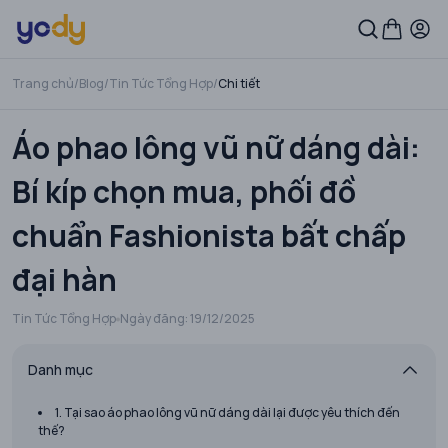
Trang chủ
/
Blog
/
Tin Tức Tổng Hợp
/
Chi tiết
Áo phao lông vũ nữ dáng dài:
Bí kíp chọn mua, phối đồ
chuẩn Fashionista bất chấp
đại hàn
Tin Tức Tổng Hợp
Ngày đăng:
19/12/2025
Danh mục
1. Tại sao áo phao lông vũ nữ dáng dài lại được yêu thích đến
thế?