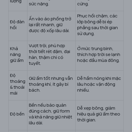
lượng
sức nặng.
cứng.
Phục hồi chậm, các
Ấn vào áo phồng trở
Độ đàn
lớp bông dễ bị ép
lại rất nhanh, giữ
hồi
phẳng sau thời gian
được độ xốp lâu dài.
sử dụng.
Vượt trội, phù hợp
Khả
Ở mức trung bình,
thời tiết rét đậm, đại
năng
thích hợp trời se lạnh
hàn, thậm chí có
giữ ấm
hoặc đầu mùa đông.
tuyết.
Độ
Giữ ấm tốt nhưng vẫn
Dễ hầm nóng khi mặc
thoáng
thoáng khí, ít gây bí
lâu hoặc vận động
& thoải
bách.
nhiều.
mái
Bền nếu bảo quản
Dễ xẹp bông, giảm
đúng cách, giữ form
Độ bền
hiệu quả giữ ấm theo
và khả năng giữ nhiệt
thời gian.
lâu dài.