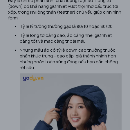
Đây là chỉ số phản ánh “chất lượng ruột áo”. Lông tơ
(down) có khả năng giữ nhiệt vượt trội nhờ cấu trúc tơi
xốp, trong khi lông thân (feather) chủ yếu giúp định hình
form.
Tỷ lệ lý tưởng thường gặp là 90/10 hoặc 80/20.
Tỷ lệ lông tơ càng cao, áo càng nhẹ, giữ nhiệt
càng tốt và mặc càng thoải mái.
Những mẫu áo có tỷ lệ down cao thường thuộc
phân khúc trung – cao cấp, giá thành nhỉnh hơn
nhưng hoàn toàn xứng đáng nếu bạn cần chống
rét sâu.