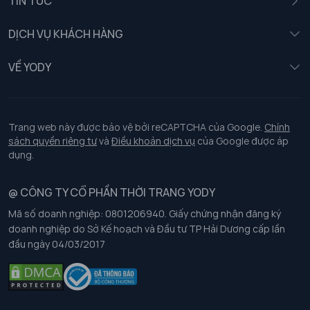
TIN TỨC
Nữ
DỊCH VỤ KHÁCH HÀNG
Trẻ em
Chính sách khách hàng thân thiết
VỀ YODY
Đồng phục
Chính sách đổi trả
Giới thiệu
Chính sách bảo vệ dữ liệu cá nhân
Tuyển dụng
Trang web này được bảo vệ bởi reCAPTCHA của Google.
Chính
sách quyền riêng tư
và
Điều khoản dịch vụ
của Google được áp
Chính sách thanh toán, giao nhận
dụng.
Chính sách chất lượng và an toàn sức khoẻ nghề nghiệp
@ CÔNG TY CỔ PHẦN THỜI TRANG YODY
Mã số doanh nghiệp: 0801206940. Giấy chứng nhận đăng ký
Chính sách đơn đồng phục
doanh nghiệp do Sở Kế hoạch và Đầu tư TP Hải Dương cấp lần
đầu ngày 04/03/2017
Hướng dẫn chọn kích thước