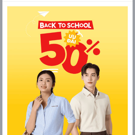
chuyển nhiều. Áo phao dáng dài tạo độ che phủ tốt,
trong khi quần legging ôm sát giúp đôi chân trông thon
gọn và cao ráo hơn. Sự đối lập giữa phom rộng và phom
ôm mang lại tổng thể cân đối, trẻ trung. Với vóc dáng
đầy đặn, nên ưu tiên áo màu tối hoặc trung tính kết hợp
cùng legging đen để tăng hiệu ứng “hack dáng”.
Áo phao gile dáng dài, áo len cổ lọ, quần ống
rộng
Công thức này mang đến vẻ ngoài chỉn chu nhưng vẫn
thoải mái. Áo len cổ lọ giúp giữ ấm, quần ống rộng tạo
cảm giác phóng khoáng, khi kết hợp cùng áo phao gile
dáng dài sẽ khiến tổng thể trông sang trọng và hiện đại
hơn. Để outfit gọn gàng, nên sơ vin áo len và ưu tiên
quần cạp cao nhằm cân đối tỷ lệ cơ thể.
Áo phao gile dáng dài, chân váy midi hoặc váy
xếp ly
Sự kết hợp này dung hòa hoàn hảo giữa nét khỏe khoắn
của áo phao và sự mềm mại của chân váy. Khi khoác
ngoài một set váy len hoặc váy xếp ly, bạn sẽ có ngay
diện mạo nữ tính nhưng vẫn rất ấm áp và hợp xu hướng.
Nên chọn váy có độ rủ vừa phải, màu sắc trung tính để