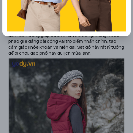
tổng thể hài hòa và dễ ứng dụng.
Áo phao gile dáng dài, áo hoodie hoặc áo nỉ
Công thức này đặc biệt phù hợp với những ai yêu thích
phong cách thể thao, năng động. Phần áo hoodie hoặc
áo nỉ bên trong giúp outfit thêm trẻ trung, trong khi áo
phao gile dáng dài đóng vai trò điểm nhấn chính, tạo
cảm giác khỏe khoắn và hiện đại. Set đồ này rất lý tưởng
để đi chơi, dạo phố hay du lịch mùa lạnh.