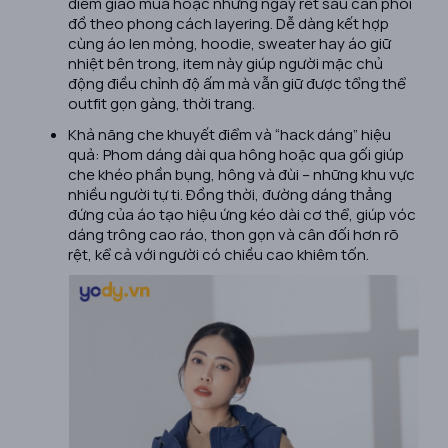
điểm giao mùa hoặc những ngày rét sâu cần phối
đồ theo phong cách layering. Dễ dàng kết hợp
cùng áo len mỏng, hoodie, sweater hay áo giữ
nhiệt bên trong, item này giúp người mặc chủ
động điều chỉnh độ ấm mà vẫn giữ được tổng thể
outfit gọn gàng, thời trang.
Khả năng che khuyết điểm và “hack dáng” hiệu
quả: Phom dáng dài qua hông hoặc qua gối giúp
che khéo phần bụng, hông và đùi – những khu vực
nhiều người tự ti. Đồng thời, đường dáng thẳng
đứng của áo tạo hiệu ứng kéo dài cơ thể, giúp vóc
dáng trông cao ráo, thon gọn và cân đối hơn rõ
rệt, kể cả với người có chiều cao khiêm tốn.