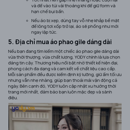
và để vào túi vải thoáng khí để giữ form và
hạn chế bụi bẩn.
Nếu áo bị xẹp, dùng tay vỗ nhẹ khắp bề mặt
để lông tơi xốp trở lại, áo sẽ phồng như mới
ngay lập tức.
5. Địa chỉ mua áo phao gile dáng dài
Nếu bạn đang tìm kiếm một chiếc áo phao gile dáng dài
vừa thời thượng, vừa chất lượng, YODY chính là lựa chọn
đáng tin cậy. Thương hiệu nổi bật nhờ thiết kế hiện đại,
phong cách đa dạng và cam kết về chất liệu cao cấp.
Mỗi sản phẩm đều được kiểm định kỹ lưỡng, giữ ấm tối ưu
nhưng vẫn nhẹ nhàng, giúp bạn thoải mái vận động cả
ngày. Bên cạnh đó, YODY luôn cập nhật xu hướng thời
trang mới nhất, đảm bảo bạn luôn mặc đẹp và sành
điệu.