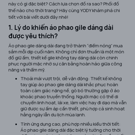
này có gì đặc biệt? Cách lựa chọn đồ ra sao? Phối đồ
thế nào cho thời trang? Hãy cùng YODY khám phá chi
tiết với bài viết dưới đây nhé!
1. Lý do khiến áo phao gile dáng dài
được yêu thích?
Áo phao gile dáng dài
đang trở thành “điểm nóng” mua
sắm mỗi dịp cuối năm. Không chỉ đơn thuần là một món
đồ giữ ấm, thiết kế gile không tay dáng dài còn chinh
phục người mặc nhờ sự cân bằng hoàn hảo giữa công
năng và thẩm mỹ.
Thoải mái vượt trội, dễ vận động: Thiết kế không
tay giúp áo phao gile dáng dài khắc phục hoàn
toàn cảm giác nặng nề, gò bó thường gặp ở áo
khoác phao truyền thống. Người mặc có thể di
chuyển linh hoạt, lái xe, làm việc hay đi dạo mà vẫn
giữ được sự ấm áp cần thiết, phù hợp cả sinh hoạt
hằng ngày lẫn du lịch mùa lạnh.
Tính ứng dụng cao, phù hợp nhiều kiểu thời tiết:
Áo phao gile dáng dài đặc biệt lý tưởng cho thời