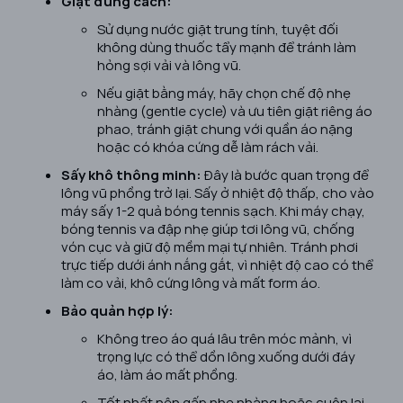
Giặt đúng cách:
Sử dụng nước giặt trung tính, tuyệt đối
không dùng thuốc tẩy mạnh để tránh làm
hỏng sợi vải và lông vũ.
Nếu giặt bằng máy, hãy chọn chế độ nhẹ
nhàng (gentle cycle) và ưu tiên giặt riêng áo
phao, tránh giặt chung với quần áo nặng
hoặc có khóa cứng dễ làm rách vải.
Sấy khô thông minh:
Đây là bước quan trọng để
lông vũ phồng trở lại. Sấy ở nhiệt độ thấp, cho vào
máy sấy 1-2 quả bóng tennis sạch. Khi máy chạy,
bóng tennis va đập nhẹ giúp tơi lông vũ, chống
vón cục và giữ độ mềm mại tự nhiên. Tránh phơi
trực tiếp dưới ánh nắng gắt, vì nhiệt độ cao có thể
làm co vải, khô cứng lông và mất form áo.
Bảo quản hợp lý:
Không treo áo quá lâu trên móc mảnh, vì
trọng lực có thể dồn lông xuống dưới đáy
áo, làm áo mất phồng.
Tốt nhất nên gấp nhẹ nhàng hoặc cuộn lại