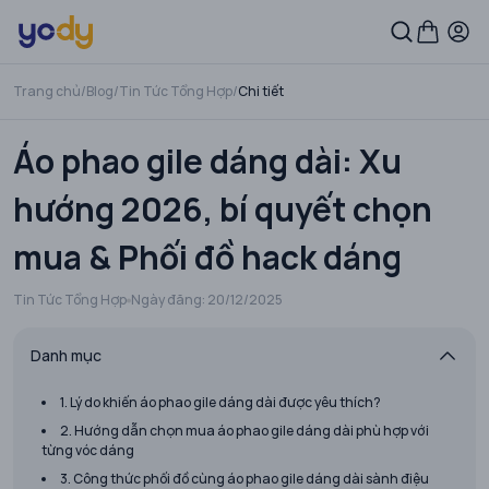
Trang chủ
/
Blog
/
Tin Tức Tổng Hợp
/
Chi tiết
Áo phao gile dáng dài: Xu
hướng 2026, bí quyết chọn
mua & Phối đồ hack dáng
Tin Tức Tổng Hợp
Ngày đăng:
20/12/2025
Danh mục
1. Lý do khiến áo phao gile dáng dài được yêu thích?
2. Hướng dẫn chọn mua áo phao gile dáng dài phù hợp với
từng vóc dáng
3. Công thức phối đồ cùng áo phao gile dáng dài sành điệu