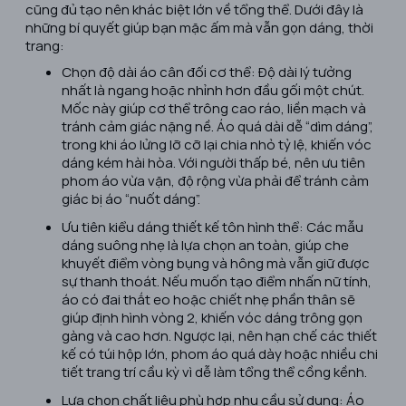
cũng đủ tạo nên khác biệt lớn về tổng thể. Dưới đây là
những bí quyết giúp bạn mặc ấm mà vẫn gọn dáng, thời
trang:
Chọn độ dài áo cân đối cơ thể: Độ dài lý tưởng
nhất là ngang hoặc nhỉnh hơn đầu gối một chút.
Mốc này giúp cơ thể trông cao ráo, liền mạch và
tránh cảm giác nặng nề. Áo quá dài dễ “dìm dáng”,
trong khi áo lửng lỡ cỡ lại chia nhỏ tỷ lệ, khiến vóc
dáng kém hài hòa. Với người thấp bé, nên ưu tiên
phom áo vừa vặn, độ rộng vừa phải để tránh cảm
giác bị áo “nuốt dáng”.
Ưu tiên kiểu dáng thiết kế tôn hình thể: Các mẫu
dáng suông nhẹ là lựa chọn an toàn, giúp che
khuyết điểm vòng bụng và hông mà vẫn giữ được
sự thanh thoát. Nếu muốn tạo điểm nhấn nữ tính,
áo có đai thắt eo hoặc chiết nhẹ phần thân sẽ
giúp định hình vòng 2, khiến vóc dáng trông gọn
gàng và cao hơn. Ngược lại, nên hạn chế các thiết
kế có túi hộp lớn, phom áo quá dày hoặc nhiều chi
tiết trang trí cầu kỳ vì dễ làm tổng thể cồng kềnh.
Lựa chọn chất liệu phù hợp nhu cầu sử dụng: Áo