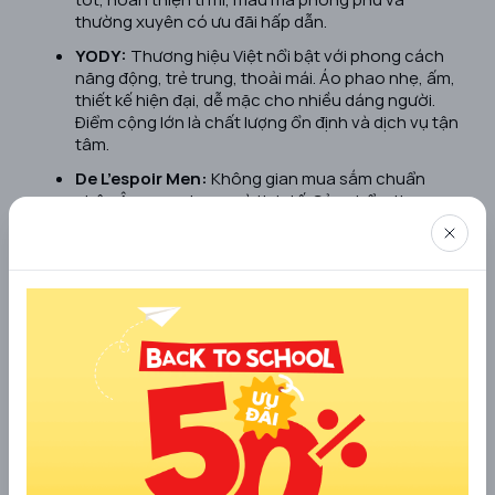
thường xuyên có ưu đãi hấp dẫn.
YODY:
Thương hiệu Việt nổi bật với phong cách
năng động, trẻ trung, thoải mái. Áo phao nhẹ, ấm,
thiết kế hiện đại, dễ mặc cho nhiều dáng người.
Điểm cộng lớn là chất lượng ổn định và dịch vụ tận
tâm.
De L’espoir Men:
Không gian mua sắm chuẩn
châu Âu, sang trọng và tinh tế. Sản phẩm theo
hướng tối giản pha chút phá cách, mang lại cảm
giác thanh lịch nhưng vẫn khác biệt cho nam giới.
Nicotine Store:
Nổi tiếng trong giới trẻ bởi phong
cách unisex độc đáo. Áo phao nhiều màu sắc, kiểu
dáng lạ mắt, phù hợp với bạn nam thích sự phóng
khoáng, thời thượng.
Lavenue Store Đà Lạt:
Mẫu mã phong phú, giá
thành hợp lý, phù hợp nhiều phong cách như
vintage, freestyle, thanh lịch. Đây là điểm đến lý
tưởng cho những ai muốn tìm trang phục ấm áp
nhưng vẫn đảm bảo tính thẩm mỹ.