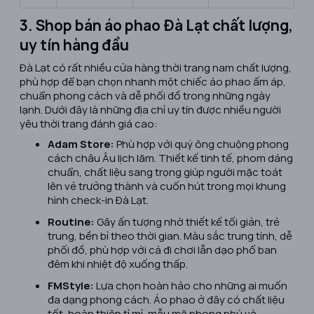
3. Shop bán áo phao Đà Lạt chất lượng,
uy tín hàng đầu
Đà Lạt có rất nhiều cửa hàng thời trang nam chất lượng,
phù hợp để bạn chọn nhanh một chiếc áo phao ấm áp,
chuẩn phong cách và dễ phối đồ trong những ngày
lạnh. Dưới đây là những địa chỉ uy tín được nhiều người
yêu thời trang đánh giá cao:
Adam Store:
Phù hợp với quý ông chuộng phong
cách châu Âu lịch lãm. Thiết kế tinh tế, phom dáng
chuẩn, chất liệu sang trọng giúp người mặc toát
lên vẻ trưởng thành và cuốn hút trong mọi khung
hình check-in Đà Lạt.
Routine:
Gây ấn tượng nhờ thiết kế tối giản, trẻ
trung, bền bỉ theo thời gian. Màu sắc trung tính, dễ
phối đồ, phù hợp với cả đi chơi lẫn dạo phố ban
đêm khi nhiệt độ xuống thấp.
FMStyle:
Lựa chọn hoàn hảo cho những ai muốn
đa dạng phong cách. Áo phao ở đây có chất liệu
tốt, hoàn thiện tỉ mỉ, mẫu mã phong phú và