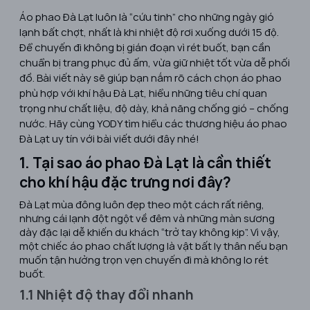
Áo phao Đà Lạt luôn là “cứu tinh” cho những ngày gió
lạnh bất chợt, nhất là khi nhiệt độ rơi xuống dưới 15 độ.
Để chuyến đi không bị gián đoạn vì rét buốt, bạn cần
chuẩn bị trang phục đủ ấm, vừa giữ nhiệt tốt vừa dễ phối
đồ. Bài viết này sẽ giúp bạn nắm rõ cách chọn áo phao
phù hợp với khí hậu Đà Lạt, hiểu những tiêu chí quan
trọng như chất liệu, độ dày, khả năng chống gió – chống
nước. Hãy cùng YODY tìm hiểu các thương hiệu áo phao
Đà Lạt uy tín với bài viết dưới đây nhé!
1. Tại sao áo phao Đà Lạt là cần thiết
cho khí hậu đặc trưng nơi đây?
Đà Lạt mùa đông luôn đẹp theo một cách rất riêng,
nhưng cái lạnh đột ngột về đêm và những màn sương
dày đặc lại dễ khiến du khách “trở tay không kịp”. Vì vậy,
một chiếc áo phao chất lượng là vật bất ly thân nếu bạn
muốn tận hưởng trọn vẹn chuyến đi mà không lo rét
buốt.
1.1 Nhiệt độ thay đổi nhanh