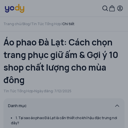
Trang chủ
/
Blog
/
Tin Tức Tổng Hợp
/
Chi tiết
Áo phao Đà Lạt: Cách chọn
trang phục giữ ấm & Gợi ý 10
shop chất lượng cho mùa
đông
Tin Tức Tổng Hợp
Ngày đăng:
7/12/2025
Danh mục
1. Tại sao áo phao Đà Lạt là cần thiết cho khí hậu đặc trưng nơi
đây?