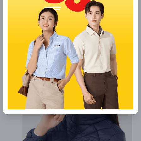
Lychee.store Đà Lạt:
Mức giá dễ chịu, hợp với
học sinh – sinh viên. Áo phao unisex đa dạng, trẻ
trung, mang lại sự thoải mái khi phối đồ đi chơi
hoặc dạo phố Đà Lạt ngày lạnh.
Xù Shop:
Theo đuổi phong cách năng động, trẻ
trung với mức giá “hạt dẻ”. Thiết kế đơn giản, dễ
mặc, phù hợp cho những bạn nam muốn một
chiếc áo phao gọn nhẹ, tiện dụng mà không tốn
quá nhiều chi phí.