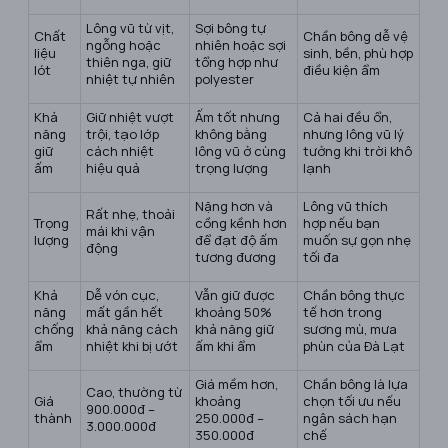
Lông vũ từ vịt,
Sợi bông tự
Chất
Chần bông dễ vệ
ngỗng hoặc
nhiên hoặc sợi
liệu
sinh, bền, phù hợp
thiên nga, giữ
tổng hợp như
lót
điều kiện ẩm
nhiệt tự nhiên
polyester
Khả
Giữ nhiệt vượt
Ấm tốt nhưng
Cả hai đều ổn,
năng
trội, tạo lớp
không bằng
nhưng lông vũ lý
giữ
cách nhiệt
lông vũ ở cùng
tưởng khi trời khô
ấm
hiệu quả
trọng lượng
lạnh
Nặng hơn và
Lông vũ thích
Rất nhẹ, thoải
Trọng
cồng kềnh hơn
hợp nếu bạn
mái khi vận
lượng
để đạt độ ấm
muốn sự gọn nhẹ
động
tương đương
tối đa
Khả
Dễ vón cục,
Vẫn giữ được
Chần bông thực
năng
mất gần hết
khoảng 50%
tế hơn trong
chống
khả năng cách
khả năng giữ
sương mù, mưa
ẩm
nhiệt khi bị ướt
ấm khi ẩm
phùn của Đà Lạt
Giá mềm hơn,
Chần bông là lựa
Cao, thường từ
Giá
khoảng
chọn tối ưu nếu
900.000đ –
thành
250.000đ –
ngân sách hạn
3.000.000đ
350.000đ
chế