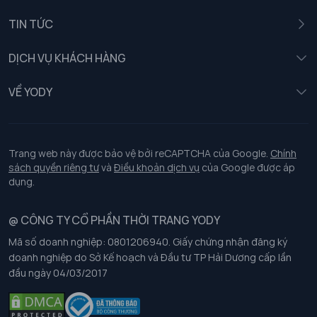
Nam
TIN TỨC
Nữ
DỊCH VỤ KHÁCH HÀNG
Trẻ em
Chính sách khách hàng thân thiết
VỀ YODY
Đồng phục
Chính sách đổi trả
Giới thiệu
Chính sách bảo vệ dữ liệu cá nhân
Tuyển dụng
Trang web này được bảo vệ bởi reCAPTCHA của Google.
Chính
sách quyền riêng tư
và
Điều khoản dịch vụ
của Google được áp
Chính sách thanh toán, giao nhận
dụng.
Chính sách chất lượng và an toàn sức khoẻ nghề nghiệp
@ CÔNG TY CỔ PHẦN THỜI TRANG YODY
Mã số doanh nghiệp: 0801206940. Giấy chứng nhận đăng ký
Chính sách đơn đồng phục
doanh nghiệp do Sở Kế hoạch và Đầu tư TP Hải Dương cấp lần
đầu ngày 04/03/2017
Hướng dẫn chọn kích thước