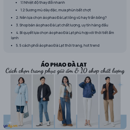
1.1 Nhiệt độ thay đổi nhanh
1.2 Sương mù dày đặc, mưa phùn bất chợt
2. Nên lựa chọn áo phao Đà Lạt lông vũ hay trần bông?
3. Shop bán áo phao Đà Lạt chất lượng, uy tín hàng đầu
4. Bí quyết lựa chọn áo phao Đà Lạt phù hợp với thời tiết ẩm
lạnh
5. 5 cách phối áo phao Đà Lạt thời trang, hot trend