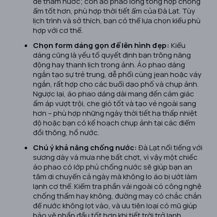
dễ thấm nước; còn áo phao lông tổng hợp chống
ẩm tốt hơn, phù hợp thời tiết ẩm của Đà Lạt. Tùy
lịch trình và sở thích, bạn có thể lựa chọn kiểu phù
hợp với cơ thể.
Chọn form dáng gọn để lên hình đẹp:
Kiểu
dáng cũng là yếu tố quyết định bạn trông năng
động hay thanh lịch trong ảnh. Áo phao dáng
ngắn tạo sự trẻ trung, dễ phối cùng jean hoặc váy
ngắn, rất hợp cho các buổi dạo phố và chụp ảnh.
Ngược lại, áo phao dáng dài mang đến cảm giác
ấm áp vượt trội, che gió tốt và tạo vẻ ngoài sang
hơn – phù hợp những ngày thời tiết hạ thấp nhiệt
độ hoặc bạn có kế hoạch chụp ảnh tại các điểm
đồi thông, hồ nước.
Chú ý khả năng chống nước:
Đà Lạt nổi tiếng với
sương dày và mưa nhẹ bất chợt, vì vậy một chiếc
áo phao có lớp phủ chống nước sẽ giúp bạn an
tâm di chuyển cả ngày mà không lo áo bị ướt làm
lạnh cơ thể. Kiểm tra phần vải ngoài có công nghệ
chống thấm hay không, đường may có chắc chắn
để nước không lọt vào, và ưu tiên loại có mũ giúp
bảo vệ phần đầu tốt hơn khi tiết trời trở lạnh.