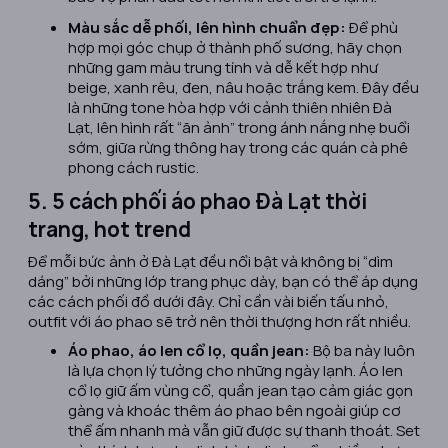
Màu sắc dễ phối, lên hình chuẩn đẹp:
Để phù
hợp mọi góc chụp ở thành phố sương, hãy chọn
những gam màu trung tính và dễ kết hợp như
beige, xanh rêu, đen, nâu hoặc trắng kem. Đây đều
là những tone hòa hợp với cảnh thiên nhiên Đà
Lạt, lên hình rất “ăn ảnh” trong ánh nắng nhẹ buổi
sớm, giữa rừng thông hay trong các quán cà phê
phong cách rustic.
5. 5 cách phối áo phao Đà Lạt thời
trang, hot trend
Để mỗi bức ảnh ở Đà Lạt đều nổi bật và không bị “dìm
dáng” bởi những lớp trang phục dày, bạn có thể áp dụng
các cách phối đồ dưới đây. Chỉ cần vài biến tấu nhỏ,
outfit với áo phao sẽ trở nên thời thượng hơn rất nhiều.
Áo phao, áo len cổ lọ, quần jean:
Bộ ba này luôn
là lựa chọn lý tưởng cho những ngày lạnh. Áo len
cổ lọ giữ ấm vùng cổ, quần jean tạo cảm giác gọn
gàng và khoác thêm áo phao bên ngoài giúp cơ
thể ấm nhanh mà vẫn giữ được sự thanh thoát. Set