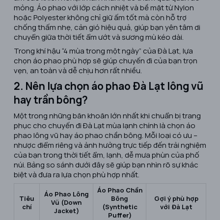
mỏng. Áo phao với lớp cách nhiệt và bề mặt từ Nylon
hoặc Polyester không chỉ giữ ấm tốt mà còn hỗ trợ
chống thấm nhẹ, cản gió hiệu quả, giúp bạn yên tâm di
chuyển giữa thời tiết ẩm ướt và sương mù kéo dài.
Trong khí hậu “4 mùa trong một ngày” của Đà Lạt, lựa
chọn áo phao phù hợp sẽ giúp chuyến đi của bạn trọn
vẹn, an toàn và dễ chịu hơn rất nhiều.
2. Nên lựa chọn áo phao Đà Lạt lông vũ
hay trần bông?
Một trong những băn khoăn lớn nhất khi chuẩn bị trang
phục cho chuyến đi Đà Lạt mùa lạnh chính là chọn áo
phao lông vũ hay áo phao chần bông. Mỗi loại có ưu –
nhược điểm riêng và ảnh hưởng trực tiếp đến trải nghiệm
của bạn trong thời tiết ẩm, lạnh, dễ mưa phùn của phố
núi. Bảng so sánh dưới đây sẽ giúp bạn nhìn rõ sự khác
biệt và đưa ra lựa chọn phù hợp nhất.
Áo Phao Chần
Áo Phao Lông
Tiêu
Bông
Gợi ý phù hợp
Vũ (Down
chí
(Synthetic
với Đà Lạt
Jacket)
Puffer)