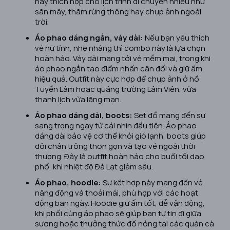
này thích hợp cho lịch trình di chuyển nhiều như
săn mây, thăm rừng thông hay chụp ảnh ngoài
trời.
Áo phao dáng ngắn, váy dài:
Nếu bạn yêu thích
vẻ nữ tính, nhẹ nhàng thì combo này là lựa chọn
hoàn hảo. Váy dài mang tới vẻ mềm mại, trong khi
áo phao ngắn tạo điểm nhấn cân đối và giữ ấm
hiệu quả. Outfit này cực hợp để chụp ảnh ở hồ
Tuyền Lâm hoặc quảng trường Lâm Viên, vừa
thanh lịch vừa lãng mạn.
Áo phao dáng dài, boots:
Set đồ mang đến sự
sang trọng ngay từ cái nhìn đầu tiên. Áo phao
dáng dài bảo vệ cơ thể khỏi gió lạnh, boots giúp
đôi chân trông thon gọn và tạo vẻ ngoài thời
thượng. Đây là outfit hoàn hảo cho buổi tối dạo
phố, khi nhiệt độ Đà Lạt giảm sâu.
Áo phao, hoodie:
Sự kết hợp này mang đến vẻ
năng động và thoải mái, phù hợp với các hoạt
động ban ngày. Hoodie giữ ấm tốt, dễ vận động,
khi phối cùng áo phao sẽ giúp bạn tự tin đi giữa
sương hoặc thưởng thức đồ nóng tại các quán cà