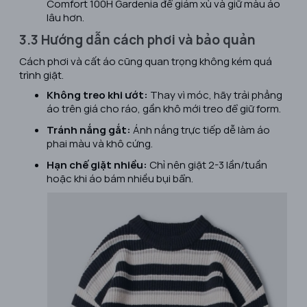
Comfort 100H Gardenia để giảm xù và giữ màu áo
lâu hơn.
3.3 Hướng dẫn cách phơi và bảo quản
Cách phơi và cất áo cũng quan trọng không kém quá
trình giặt.
Không treo khi ướt:
Thay vì móc, hãy trải phẳng
áo trên giá cho ráo, gần khô mới treo để giữ form.
Tránh nắng gắt:
Ánh nắng trực tiếp dễ làm áo
phai màu và khô cứng.
Hạn chế giặt nhiều:
Chỉ nên giặt 2-3 lần/tuần
hoặc khi áo bám nhiều bụi bẩn.