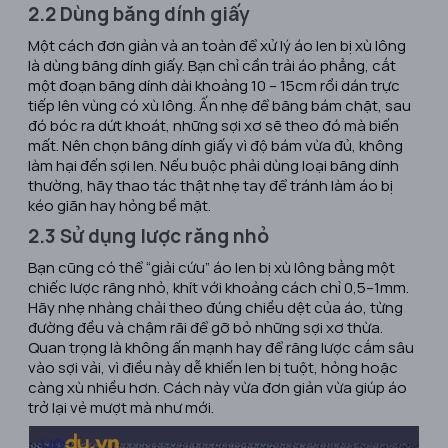
2.2 Dùng băng dính giấy
Một cách đơn giản và an toàn để xử lý áo len bị xù lông
là dùng băng dính giấy. Bạn chỉ cần trải áo phẳng, cắt
một đoạn băng dính dài khoảng 10 – 15cm rồi dán trực
tiếp lên vùng có xù lông. Ấn nhẹ để băng bám chặt, sau
đó bóc ra dứt khoát, những sợi xơ sẽ theo đó mà biến
mất. Nên chọn băng dính giấy vì độ bám vừa đủ, không
làm hại đến sợi len. Nếu buộc phải dùng loại băng dính
thường, hãy thao tác thật nhẹ tay để tránh làm áo bị
kéo giãn hay hỏng bề mặt.
2.3 Sử dụng lược răng nhỏ
Bạn cũng có thể “giải cứu” áo len bị xù lông bằng một
chiếc lược răng nhỏ, khít với khoảng cách chỉ 0,5–1mm.
Hãy nhẹ nhàng chải theo đúng chiều dệt của áo, từng
đường đều và chậm rãi để gỡ bỏ những sợi xơ thừa.
Quan trọng là không ấn mạnh hay để răng lược cắm sâu
vào sợi vải, vì điều này dễ khiến len bị tuột, hỏng hoặc
càng xù nhiều hơn. Cách này vừa đơn giản vừa giúp áo
trở lại vẻ mượt mà như mới.