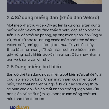
2.4 Sử dụng miếng dán (khóa dán Velcro)
Một mẹo khá thú vị để xử lý áo len bị xù lông là tận dụng
miếng dán Velcro thường thấy ở balo, cặp sách hoặc ví
tiền. Chỉ cần trải áo phẳng, áp nhẹ miếng dán lên vùng bị
xù, rồi từ từ bóc ra, những chiếc móc nhỏ trên bề mặt
Velcro sẽ “gom” gọn các sợi xơ thừa. Tuy nhiên, hãy
thao tác nhẹ nhàng để tránh làm sợi len bị kéo mạnh,
gây hỏng hoặc khiến áo xù nhiều hơn. Cách này nhanh
gọn và không tốn chi phí.
2.5 Dùng miếng bọt biển
Bạn có thể tận dụng ngay miếng bọt biển rửa bát để “giải
cứu” áo len bị xù lông. Chọn mặt nhám của miếng bọt
biển, chà thật nhẹ lên vùng vải bị xù, các sợi lông thừa
sẽ bám vào đó và biến mất nhanh chóng. Mẹo này vừa
đơn giản, vừa tiết kiệm, lại không lo làm hỏng chất liệu
nếu thao tác khéo léo.