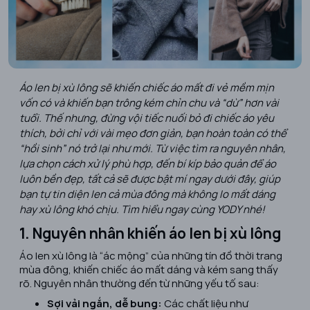
Áo len bị xù lông sẽ khiến chiếc áo mất đi vẻ mềm mịn
vốn có và khiến bạn trông kém chỉn chu và “dừ” hơn vài
tuổi. Thế nhưng, đừng vội tiếc nuối bỏ đi chiếc áo yêu
thích, bởi chỉ với vài mẹo đơn giản, bạn hoàn toàn có thể
“hồi sinh” nó trở lại như mới. Từ việc tìm ra nguyên nhân,
lựa chọn cách xử lý phù hợp, đến bí kíp bảo quản để áo
luôn bền đẹp, tất cả sẽ được bật mí ngay dưới đây, giúp
bạn tự tin diện len cả mùa đông mà không lo mất dáng
hay xù lông khó chịu. Tìm hiểu ngay cùng YODY nhé!
1. Nguyên nhân khiến áo len bị xù lông
Áo len xù lông là “ác mộng” của những tín đồ thời trang
mùa đông, khiến chiếc áo mất dáng và kém sang thấy
rõ. Nguyên nhân thường đến từ những yếu tố sau:
Sợi vải ngắn, dễ bung:
Các chất liệu như