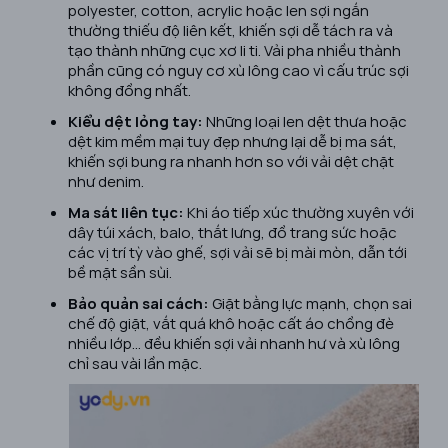
polyester, cotton, acrylic hoặc len sợi ngắn
thường thiếu độ liên kết, khiến sợi dễ tách ra và
tạo thành những cục xơ li ti. Vải pha nhiều thành
phần cũng có nguy cơ xù lông cao vì cấu trúc sợi
không đồng nhất.
Kiểu dệt lỏng tay:
Những loại len dệt thưa hoặc
dệt kim mềm mại tuy đẹp nhưng lại dễ bị ma sát,
khiến sợi bung ra nhanh hơn so với vải dệt chặt
như denim.
Ma sát liên tục:
Khi áo tiếp xúc thường xuyên với
dây túi xách, balo, thắt lưng, đồ trang sức hoặc
các vị trí tỳ vào ghế, sợi vải sẽ bị mài mòn, dẫn tới
bề mặt sần sùi.
Bảo quản sai cách:
Giặt bằng lực mạnh, chọn sai
chế độ giặt, vắt quá khô hoặc cất áo chồng đè
nhiều lớp… đều khiến sợi vải nhanh hư và xù lông
chỉ sau vài lần mặc.