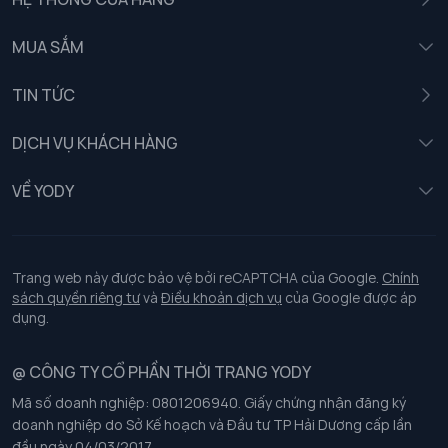
MUA SẮM
Nam
TIN TỨC
Nữ
DỊCH VỤ KHÁCH HÀNG
Trẻ em
Chính sách khách hàng thân thiết
VỀ YODY
Đồng phục
Chính sách đổi trả
Giới thiệu
Chính sách bảo vệ dữ liệu cá nhân
Tuyển dụng
Trang web này được bảo vệ bởi reCAPTCHA của Google.
Chính
sách quyền riêng tư
và
Điều khoản dịch vụ
của Google được áp
Chính sách thanh toán, giao nhận
dụng.
Chính sách chất lượng và an toàn sức khoẻ nghề nghiệp
@ CÔNG TY CỔ PHẦN THỜI TRANG YODY
Mã số doanh nghiệp: 0801206940. Giấy chứng nhận đăng ký
Chính sách đơn đồng phục
doanh nghiệp do Sở Kế hoạch và Đầu tư TP Hải Dương cấp lần
đầu ngày 04/03/2017