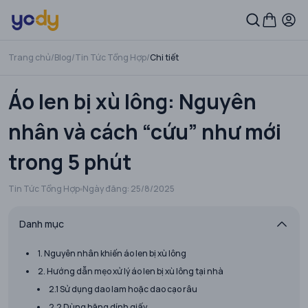
Trang chủ
/
Blog
/
Tin Tức Tổng Hợp
/
Chi tiết
Áo len bị xù lông: Nguyên
nhân và cách “cứu” như mới
trong 5 phút
Tin Tức Tổng Hợp
Ngày đăng:
25/8/2025
Danh mục
1. Nguyên nhân khiến áo len bị xù lông
2. Hướng dẫn mẹo xử lý áo len bị xù lông tại nhà
2.1 Sử dụng dao lam hoặc dao cạo râu
2.2 Dùng băng dính giấy