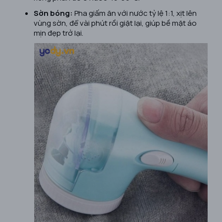
Sờn bóng:
Pha giấm ăn với nước tỷ lệ 1:1, xịt lên
vùng sờn, để vài phút rồi giặt lại, giúp bề mặt áo
mịn đẹp trở lại.