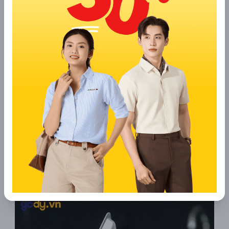
2.6 Dùng đá bọt
Đá bọt vốn quen thuộc trong việc tẩy da chết cũng có
thể “cứu” áo len dày bị xù lông một cách nhanh gọn. Bạn
chỉ cần cầm đá bọt và chà nhẹ, dứt khoát lên vùng vải bị
xù, những cục lông thừa sẽ nhanh chóng biến mất, trả
lại bề mặt mịn màng cho chiếc áo.
2.7 Sử dụng bàn ủi
Bàn ủi không chỉ giúp quần áo phẳng phiu mà còn hỗ trợ
làm mượt bề mặt áo len bị xù lông. Chỉ cần chọn mức
nhiệt phù hợp, nhẹ nhàng ủi theo chiều dệt vải, các sợi
lông xù sẽ được ép gọn, trả lại vẻ mịn màng cho áo. Với
áo tối màu, nên ủi ở mặt trong để tránh bạc màu; còn
áo sáng màu có thể ủi trực tiếp bên ngoài để đạt hiệu
quả tốt nhất.