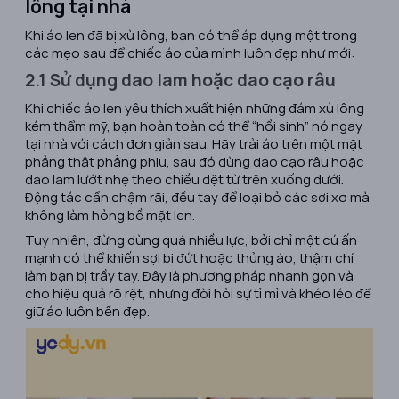
lông tại nhà
Khi áo len đã bị xù lông, bạn có thể áp dụng một trong
các mẹo sau để chiếc áo của mình luôn đẹp như mới:
2.1 Sử dụng dao lam hoặc dao cạo râu
Khi chiếc áo len yêu thích xuất hiện những đám xù lông
kém thẩm mỹ, bạn hoàn toàn có thể “hồi sinh” nó ngay
tại nhà với cách đơn giản sau. Hãy trải áo trên một mặt
phẳng thật phẳng phiu, sau đó dùng dao cạo râu hoặc
dao lam lướt nhẹ theo chiều dệt từ trên xuống dưới.
Động tác cần chậm rãi, đều tay để loại bỏ các sợi xơ mà
không làm hỏng bề mặt len.
Tuy nhiên, đừng dùng quá nhiều lực, bởi chỉ một cú ấn
mạnh có thể khiến sợi bị đứt hoặc thủng áo, thậm chí
làm bạn bị trầy tay. Đây là phương pháp nhanh gọn và
cho hiệu quả rõ rệt, nhưng đòi hỏi sự tỉ mỉ và khéo léo để
giữ áo luôn bền đẹp.