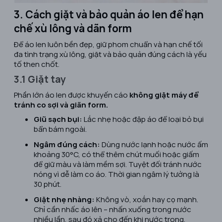
3. Cách giặt và bảo quản áo len để hạn
chế xù lông và dãn form
Để áo len luôn bền đẹp, giữ phom chuẩn và hạn chế tối
đa tình trạng xù lông, giặt và bảo quản đúng cách là yếu
tố then chốt.
3.1 Giặt tay
Phần lớn áo len được khuyến cáo
không giặt máy để
tránh co sợi và giãn form.
Giũ sạch bụi:
Lắc nhẹ hoặc đập áo để loại bỏ bụi
bẩn bám ngoài.
Ngâm đúng cách:
Dùng nước lạnh hoặc nước ấm
khoảng 30°C, có thể thêm chút muối hoặc giấm
để giữ màu và làm mềm sợi. Tuyệt đối tránh nước
nóng vì dễ làm co áo. Thời gian ngâm lý tưởng là
30 phút.
Giặt nhẹ nhàng:
Không vò, xoắn hay cọ mạnh.
Chỉ cần nhấc áo lên – nhấn xuống trong nước
nhiều lần, sau đó xả cho đến khi nước trong.