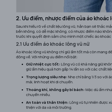
2. Ưu điểm, nhược điểm của áo khoác 
Sau khi hiểu rõ về chất liệu lông vũ, hẳn bạn sẽ thắc m
bền không, có dễ mặc không, có nhược điểm nào khôn
trước khi quyết định sắm cho mình một chiếc áo khoác
2.1 Ưu điểm áo khoác lông vũ nữ
Áo khoác lông vũ không chỉ giữ ấm tốt mà còn mang đến 
đông về. Với những ưu điểm nổi bật:
Giữ nhiệt cực tốt:
Lông vũ có khả năng giữ không
giữ ấm hiệu quả hơn gấp 14 lần so với các chất li
Trọng lượng siêu nhẹ:
Nhẹ chỉ bằng 1/3 so với á
mái, linh hoạt khi di chuyển.
Thoáng khí, không gây bí bách:
Mặc dù ấm nhưn
chuyển nhiều.
An toàn và thân thiện:
Lông vũ tự nhiên được xử
thiện với da và môi trường.