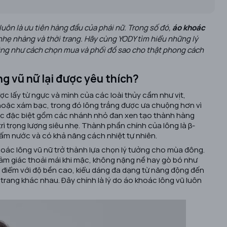
luôn là ưu tiên hàng đầu của phái nữ. Trong số đó,
áo khoác
 nhẹ nhàng và thời trang. Hãy cùng YODY tìm hiểu những lý
 cũng như cách chọn mua và phối đồ sao cho thật phong cách
ông vũ nữ lại được yêu thích?
c lấy từ ngực và mình của các loài thủy cầm như vịt,
 hoặc xám bạc, trong đó lông trắng được ưa chuộng hơn vì
rúc đặc biệt gồm các nhánh nhỏ đan xen tạo thành hàng
y trì trọng lượng siêu nhẹ. Thành phần chính của lông là β-
thấm nước và có khả năng cách nhiệt tự nhiên.
hoác lông vũ nữ trở thành lựa chọn lý tưởng cho mùa đông.
 cảm giác thoải mái khi mặc, không nặng nề hay gò bó như
i điểm với độ bền cao, kiểu dáng đa dạng từ năng động đến
 trang khác nhau. Đây chính là lý do áo khoác lông vũ luôn