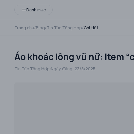
Danh mục
Trang chủ
/
Blog
/
Tin Tức Tổng Hợp
/
Chi tiết
Áo khoác lông vũ nữ: Item 
Tin Tức Tổng Hợp
Ngày đăng:
23/8/2025