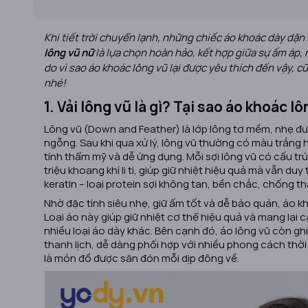
Khi tiết trời chuyển lạnh, những chiếc áo khoác dày dặn 
lông vũ nữ
là lựa chọn hoàn hảo, kết hợp giữa sự ấm áp,
do vì sao áo khoác lông vũ lại được yêu thích đến vậy,
nhé!
1. Vải lông vũ là gì? Tại sao áo khoác l
Lông vũ (Down and Feather) là lớp lông tơ mềm, nhẹ đượ
ngỗng. Sau khi qua xử lý, lông vũ thường có màu trắng
tính thẩm mỹ và dễ ứng dụng. Mỗi sợi lông vũ có cấu t
triệu khoang khí li ti, giúp giữ nhiệt hiệu quả mà vẫn du
keratin – loại protein sợi không tan, bền chắc, chống 
Nhờ đặc tính siêu nhẹ, giữ ấm tốt và dễ bảo quản, áo k
Loại áo này giúp giữ nhiệt cơ thể hiệu quả và mang lại
nhiều loại áo dày khác. Bên cạnh đó, áo lông vũ còn gh
thanh lịch, dễ dàng phối hợp với nhiều phong cách thời
là món đồ được săn đón mỗi dịp đông về.