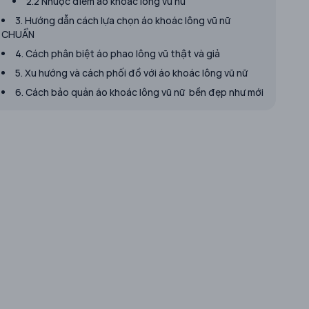
2.2 Nhược điểm áo khoác lông vũ nữ
3. Hướng dẫn cách lựa chọn áo khoác lông vũ nữ
CHUẨN
4. Cách phân biệt áo phao lông vũ thật và giả
​5. Xu hướng và cách phối đồ với áo khoác lông vũ nữ
6. Cách bảo quản áo khoác lông vũ nữ bền đẹp như mới