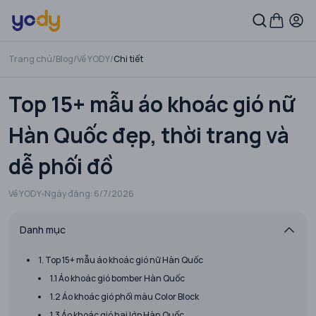
Trang chủ
/
Blog
/
Về YODY
/
Chi tiết
Top 15+ mẫu áo khoác gió nữ
Hàn Quốc đẹp, thời trang và
dễ phối đồ
Về YODY
Ngày đăng:
6/7/2026
Danh mục
1. Top 15+ mẫu áo khoác gió nữ Hàn Quốc
1.1 Áo khoác gió bomber Hàn Quốc
1.2 Áo khoác gió phối màu Color Block
1.3 Áo khoác gió hai lớp Hàn Quốc