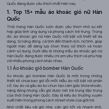
Quốc đang được yêu thích nhất hiện nay.
1. Top 15+ mẫu áo khoác gió nữ Hàn
Quốc
Thời trang Hàn Quốc luôn được yêu thích nhờ sự kết
hợp giữa tính ứng dụng và phong cách trẻ trung. Trong
đó, áo khoác gió nữ Hàn Quốc nổi bật với thiết kế đa
dạng, từ năng động, cá tính đến thanh lịch, nữ tính, giúp
người mặc dễ dàng lựa chọn theo sở thích và hoàn
cảnh sử dụng. Dưới đây là những mẫu áo khoác gió nữ
Hàn Quốc đang được nhiều chị em yêu thích và phù hợp
với nhiều phong cách khác nhau.
1.1 Áo khoác gió bomber Hàn Quốc
Áo khoác gió bomber Hàn Quốc là một trong những
thiết kế chưa bao giờ lỗi mốt. Mẫu áo nổi bật với phần
cổ, tay áo và gấu áo bo chun tạo cảm giác khỏe khoắn,
năng động nhưng vẫn giữ được nét trẻ trung đặc trưng
của thời trang Hàn Quốc. Đây là kiểu áo thường xuyên
xuất hiện trong phong cách street style của giới trẻ.
Nhờ chất liệu vải gió nhẹ, cản gió tốt và nhanh khô,