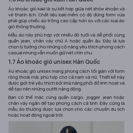
Áo khoác gió kaki là sự kết hợp giữa nét khỏe khoắn và
vẻ thanh lịch. Chất liệu kaki mềm có độ đứng form vừa
phải giúp chiếc áo trông cao cấp hơn so với các loại áo
gió thông thường.
Mẫu áo này phù hợp với nhiều độ tuổi và dễ phối cùng
quần jean, chân váy chữ A hoặc quần âu. Đây là lựa
chọn lý tưởng cho những cô nàng yêu thích phong cách
casual nhưng vẫn muốn giữ nét chỉn chu.
1.7 Áo khoác gió unisex Hàn Quốc
Áo khoác gió unisex mang phong cách tối giản với form
rộng thoải mái, phù hợp cho cả nam và nữ. Thiết kế này
được giới trẻ yêu thích bởi khả năng phối đồ linh hoạt và
dễ tạo nên những outfit năng động.
Bạn có thể mặc cùng quần cargo, jogger, jean hoặc
chân váy ngắn để tạo phong cách cá tính. Đây cũng là
mẫu áo thường được lựa chọn cho các chuyến du lịch
hoặc hoạt động ngoài trời.