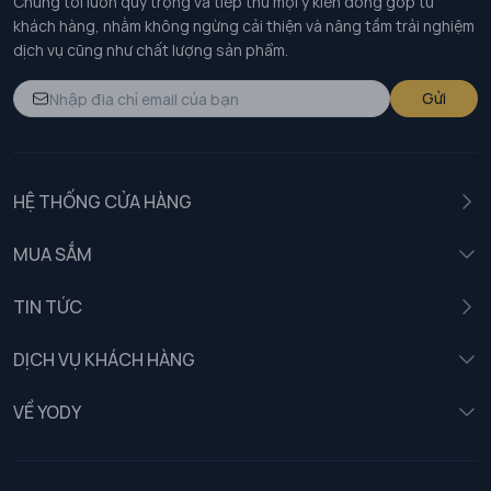
Chúng tôi luôn quý trọng và tiếp thu mọi ý kiến đóng góp từ
khách hàng, nhằm không ngừng cải thiện và nâng tầm trải nghiệm
dịch vụ cũng như chất lượng sản phẩm.
Gửi
HỆ THỐNG CỬA HÀNG
MUA SẮM
Nam
TIN TỨC
Nữ
DỊCH VỤ KHÁCH HÀNG
Trẻ em
Chính sách khách hàng thân thiết
VỀ YODY
Đồng phục
Chính sách đổi trả
Giới thiệu