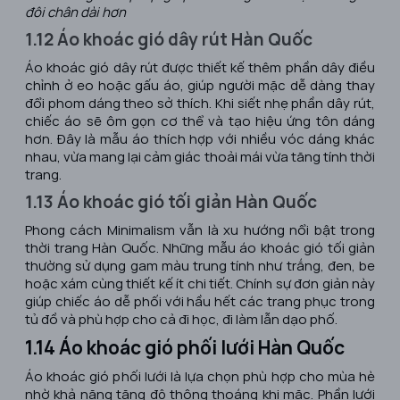
đôi chân dài hơn
1.12 Áo khoác gió dây rút Hàn Quốc
Áo khoác gió dây rút được thiết kế thêm phần dây điều
chỉnh ở eo hoặc gấu áo, giúp người mặc dễ dàng thay
đổi phom dáng theo sở thích. Khi siết nhẹ phần dây rút,
chiếc áo sẽ ôm gọn cơ thể và tạo hiệu ứng tôn dáng
hơn. Đây là mẫu áo thích hợp với nhiều vóc dáng khác
nhau, vừa mang lại cảm giác thoải mái vừa tăng tính thời
trang.
1.13 Áo khoác gió tối giản Hàn Quốc
Phong cách Minimalism vẫn là xu hướng nổi bật trong
thời trang Hàn Quốc. Những mẫu áo khoác gió tối giản
thường sử dụng gam màu trung tính như trắng, đen, be
hoặc xám cùng thiết kế ít chi tiết. Chính sự đơn giản này
giúp chiếc áo dễ phối với hầu hết các trang phục trong
tủ đồ và phù hợp cho cả đi học, đi làm lẫn dạo phố.
1.14 Áo khoác gió phối lưới Hàn Quốc
Áo khoác gió phối lưới là lựa chọn phù hợp cho mùa hè
nhờ khả năng tăng độ thông thoáng khi mặc. Phần lưới