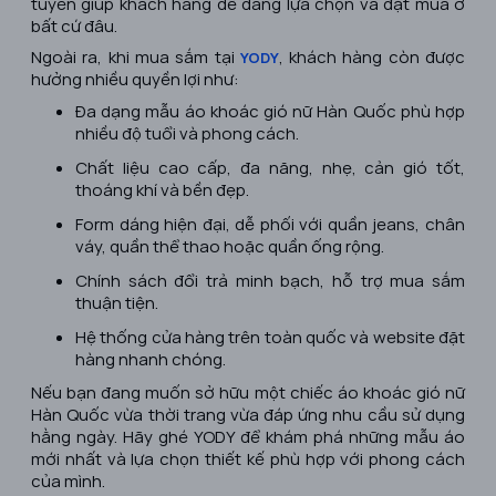
tuyến giúp khách hàng dễ dàng lựa chọn và đặt mua ở
bất cứ đâu.
Ngoài ra, khi mua sắm tại
, khách hàng còn được
YODY
hưởng nhiều quyền lợi như:
Đa dạng mẫu áo khoác gió nữ Hàn Quốc phù hợp
nhiều độ tuổi và phong cách.
Chất liệu cao cấp, đa năng, nhẹ, cản gió tốt,
thoáng khí và bền đẹp.
Form dáng hiện đại, dễ phối với quần jeans, chân
váy, quần thể thao hoặc quần ống rộng.
Chính sách đổi trả minh bạch, hỗ trợ mua sắm
thuận tiện.
Hệ thống cửa hàng trên toàn quốc và website đặt
hàng nhanh chóng.
Nếu bạn đang muốn sở hữu một chiếc áo khoác gió nữ
Hàn Quốc vừa thời trang vừa đáp ứng nhu cầu sử dụng
hằng ngày. Hãy ghé YODY để khám phá những mẫu áo
mới nhất và lựa chọn thiết kế phù hợp với phong cách
của mình.