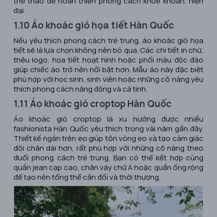
thể thao để hoàn thiện phong cách khỏe khoắn, hiện
đại.
1.10 Áo khoác gió họa tiết Hàn Quốc
Nếu yêu thích phong cách trẻ trung, áo khoác gió họa
tiết sẽ là lựa chọn không nên bỏ qua. Các chi tiết in chữ,
thêu logo, họa tiết hoạt hình hoặc phối màu độc đáo
giúp chiếc áo trở nên nổi bật hơn. Mẫu áo này đặc biệt
phù hợp với học sinh, sinh viên hoặc những cô nàng yêu
thích phong cách năng động và cá tính.
1.11 Áo khoác gió croptop Hàn Quốc
Áo khoác gió croptop là xu hướng được nhiều
fashionista Hàn Quốc yêu thích trong vài năm gần đây.
Thiết kế ngắn trên eo giúp tôn vòng eo và tạo cảm giác
đôi chân dài hơn, rất phù hợp với những cô nàng theo
đuổi phong cách trẻ trung. Bạn có thể kết hợp cùng
quần jean cạp cao, chân váy chữ A hoặc quần ống rộng
để tạo nên tổng thể cân đối và thời thượng.