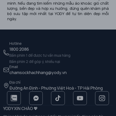
mình. Nếu đang tìm kiếm những mẫu áo khoác gió chất
lượng, bền đẹp và hợp xu hướng, đừng quên khám phá
bộ sưu tập mới nhất tại YODY để tự tin diện đẹp mỗi
ngày.
Hotline
1800 2086
Bấm phím 1 để được tư vấn mua hàng
Bấm phím 2 để góp ý, khiếu nại
Email
chamsockhachhang@yody.vn
Địa chỉ
Đường An Định - Phường Việt Hoà - TP Hải Phòng
YODY XIN CHÀO 💖