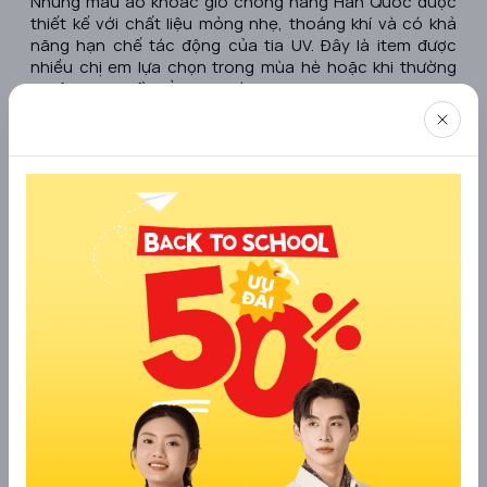
Những mẫu áo khoác gió chống nắng Hàn Quốc được
thiết kế với chất liệu mỏng nhẹ, thoáng khí và có khả
năng hạn chế tác động của tia UV. Đây là item được
nhiều chị em lựa chọn trong mùa hè hoặc khi thường
xuyên di chuyển bằng xe máy.
Ngoài khả năng chống nắng, áo còn giúp cản bụi, chắn
gió nhẹ và nhanh khô sau khi giặt, mang lại sự tiện lợi
trong quá trình sử dụng.