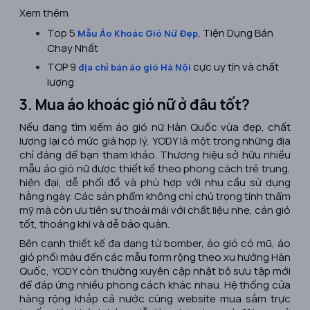
Xem thêm
Top 5
, Tiện Dụng Bán
Mẫu Áo Khoác Gió Nữ Đẹp
Chạy Nhất
TOP 9
cực uy tín và chất
địa chỉ bán áo gió Hà Nội
lượng
3. Mua áo khoác gió nữ ở đâu tốt?
Nếu đang tìm kiếm áo gió nữ Hàn Quốc vừa đẹp, chất
lượng lại có mức giá hợp lý, YODY là một trong những địa
chỉ đáng để bạn tham khảo. Thương hiệu sở hữu nhiều
mẫu áo gió nữ được thiết kế theo phong cách trẻ trung,
hiện đại, dễ phối đồ và phù hợp với nhu cầu sử dụng
hằng ngày. Các sản phẩm không chỉ chú trọng tính thẩm
mỹ mà còn ưu tiên sự thoải mái với chất liệu nhẹ, cản gió
tốt, thoáng khí và dễ bảo quản.
Bên cạnh thiết kế đa dạng từ bomber, áo gió có mũ, áo
gió phối màu đến các mẫu form rộng theo xu hướng Hàn
Quốc, YODY còn thường xuyên cập nhật bộ sưu tập mới
để đáp ứng nhiều phong cách khác nhau. Hệ thống cửa
hàng rộng khắp cả nước cùng website mua sắm trực