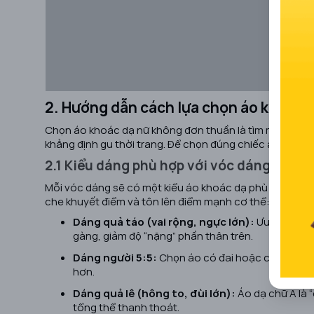
2. Hướng dẫn cách lựa chọn áo khoác 
Chọn áo khoác dạ nữ không đơn thuần là tìm một chiếc 
khẳng định gu thời trang. Để chọn đúng chiếc áo "chân á
2.1 Kiểu dáng phù hợp với vóc dáng cơ th
Mỗi vóc dáng sẽ có một kiểu áo khoác dạ phù hợp riên
che khuyết điểm và tôn lên điểm mạnh cơ thể:
Dáng quả táo (vai rộng, ngực lớn):
Ưu tiên áo 
gàng, giảm độ “nặng” phần thân trên.
Dáng người 5:5:
Chọn áo có đai hoặc chiết eo gi
hơn.
Dáng quả lê (hông to, đùi lớn):
Áo dạ chữ A là “
tổng thể thanh thoát.