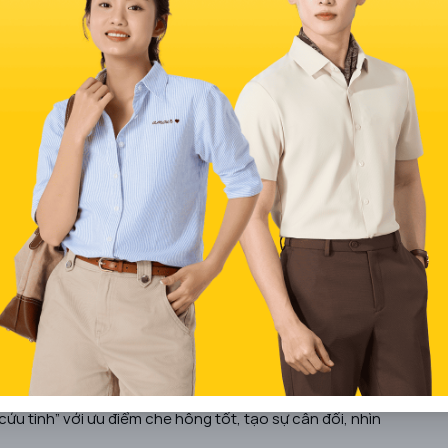
dạ nữ phù hợp
áo ấm. Đó còn là cách bạn thể hiện cá tính, tôn dáng và
i", nhớ kỹ 3 yếu tố sau:
ể
g. Đừng chọn theo cảm tính, hãy chọn theo
chiến lược
để
dạ đứng phom, kiểu blazer/trench để tạo đường nét gọn
úp “hack” tỉ lệ cơ thể, giúp vòng eo thon và chân trông dài
cứu tinh” với ưu điểm che hông tốt, tạo sự cân đối, nhìn