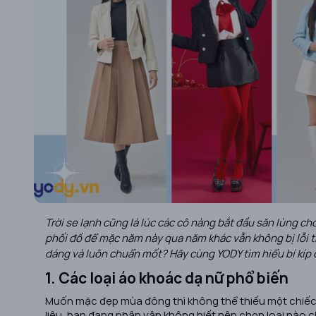
Trời se lạnh cũng là lúc các cô nàng bắt đầu săn lùng ch
phối đồ để mặc năm này qua năm khác vẫn không bị lỗi t
dáng và luôn chuẩn mốt? Hãy cùng YODY tìm hiểu bí kíp đặ
1. Các loại áo khoác dạ nữ phổ biến
Muốn mặc đẹp mùa đông thì không thể thiếu một chiếc 
liệu, bạn đang phân vân không biết nên chọn loại nào c