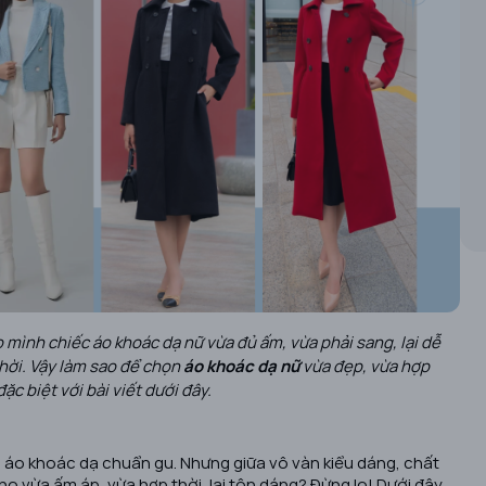
o mình chiếc áo khoác dạ nữ vừa đủ ấm, vừa phải sang, lại dễ
hời. Vậy làm sao để chọn
áo khoác dạ nữ
vừa đẹp, vừa hợp
c biệt với bài viết dưới đây.
áo khoác dạ chuẩn gu. Nhưng giữa vô vàn kiểu dáng, chất
ho vừa ấm áp, vừa hợp thời, lại tôn dáng? Đừng lo! Dưới đây