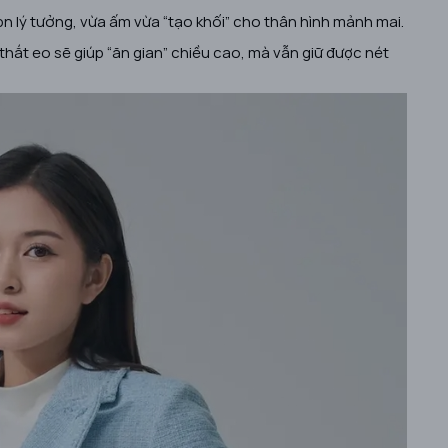
ọn lý tưởng, vừa ấm vừa “tạo khối” cho thân hình mảnh mai.
 thắt eo sẽ giúp “ăn gian” chiều cao, mà vẫn giữ được nét