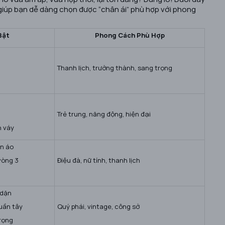
 giúp bạn dễ dàng chọn được “chân ái” phù hợp với phong
Bật
Phong Cách Phù Hợp
Thanh lịch, trưởng thành, sang trọng
Trẻ trung, năng động, hiện đại
n váy
ân áo
vòng 3
Điệu đà, nữ tính, thanh lịch
 dặn
quần tây
Quý phái, vintage, công sở
trọng