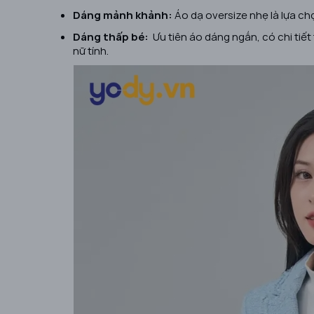
Dáng mảnh khảnh:
Áo dạ oversize nhẹ là lựa ch
Dáng thấp bé:
Ưu tiên áo dáng ngắn, có chi tiết
nữ tính.