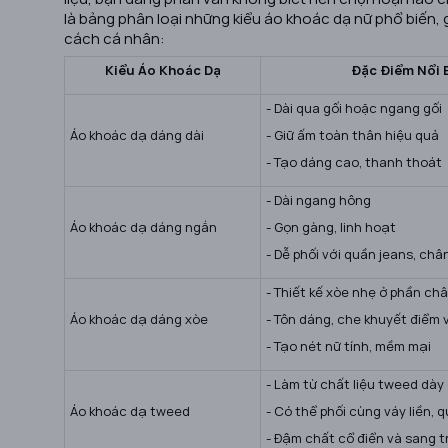
là bảng phân loại những kiểu áo khoác dạ nữ phổ biến,
cách cá nhân:
Kiểu Áo Khoác Dạ
Đặc Điểm Nổi 
- Dài qua gối hoặc ngang gối
Áo khoác dạ dáng dài
- Giữ ấm toàn thân hiệu quả
- Tạo dáng cao, thanh thoát
- Dài ngang hông
Áo khoác dạ dáng ngắn
- Gọn gàng, linh hoạt
- Dễ phối với quần jeans, châ
- Thiết kế xòe nhẹ ở phần ch
Áo khoác dạ dáng xòe
- Tôn dáng, che khuyết điểm 
- Tạo nét nữ tính, mềm mại
- Làm từ chất liệu tweed dày
Áo khoác dạ tweed
- Có thể phối cùng váy liền, 
- Đậm chất cổ điển và sang 