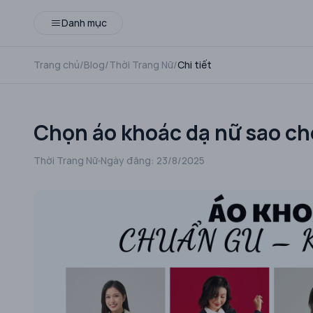
Danh mục
Trang chủ
/
Blog
/
Thời Trang Nữ
/
Chi tiết
Chọn áo khoác dạ nữ sao ch
Thời Trang Nữ
Ngày đăng:
23/8/2025