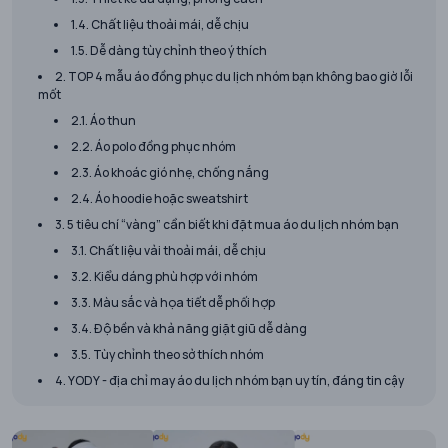
1.4. Chất liệu thoải mái, dễ chịu
1.5. Dễ dàng tùy chỉnh theo ý thích
2. TOP 4 mẫu áo đồng phục du lịch nhóm bạn không bao giờ lỗi
mốt
2.1. Áo thun
2.2. Áo polo đồng phục nhóm
2.3. Áo khoác gió nhẹ, chống nắng
2.4. Áo hoodie hoặc sweatshirt
3. 5 tiêu chí “vàng” cần biết khi đặt mua áo du lịch nhóm bạn
3.1. Chất liệu vải thoải mái, dễ chịu
3.2. Kiểu dáng phù hợp với nhóm
3.3. Màu sắc và họa tiết dễ phối hợp
3.4. Độ bền và khả năng giặt giũ dễ dàng
3.5. Tùy chỉnh theo sở thích nhóm
4. YODY - địa chỉ may áo du lịch nhóm bạn uy tín, đáng tin cậy