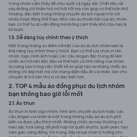
trong nhóm cảm thấy dễ chịu suốt cả ngày dài. Chất liệu vải
này không chỉ thấm hút mồ hôi tốt mà còn giúp cơ thể luôn khô
thoáng, đặc biệt trong những chuyến du lịch ngoài trời với
nhiều hoạt động thể thao. Nhờ vào sự thoải mái của áo, nhóm
bạn có thể tự do vận động mà không cảm thấy khó chịu hay bị
bó buộc.
1.5. Dễ dàng tùy chỉnh theo ý thích
Một trong những ưu điểm nổi bật của áo du lịch nhóm bạn là
khả năng tùy chỉnh theo ý thích. Bạn có thể lựa chọn in tên
nhóm, logo, hình ảnh hoặc các câu slogan đặc trưng để làm
chiếc áo trở nên độc đáo và thể hiện cá tính riêng của nhóm.
Sự sáng tạo trong việc thiết kế áo giúp tạo ra những chiếc áo
không chỉ đẹp mắt mà còn mang đậm dấu ấn cá nhân, làm cho
chuyến đi trở nên thú vị và đặc biệt hơn.
2. TOP 4 mẫu áo đồng phục du lịch nhóm
bạn không bao giờ lỗi mốt
2.1. Áo thun
Áo thun in hình logo nhóm, hình ảnh chuyến du lịch hoặc các
câu slogan vui nhộn là một trong những mẫu áo du lịch phổ
biến và được yêu thích nhất. Những chiếc áo này thường có
màu sắc tươi sáng, dễ phối hợp với quần shorts, quần jean, tạo
cảm giác năng động, trẻ trung. Đây là lựa chọn lý tưởng cho