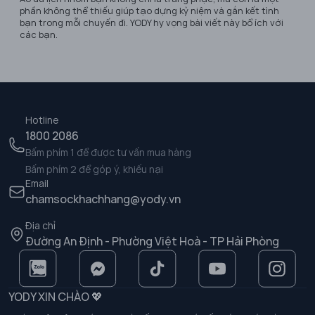
phần không thể thiếu giúp tạo dựng kỷ niệm và gắn kết tình
bạn trong mỗi chuyến đi. YODY hy vọng bài viết này bổ ích với
các bạn.
Hotline
1800 2086
Bấm phím 1 để được tư vấn mua hàng
Bấm phím 2 để góp ý, khiếu nại
Email
chamsockhachhang@yody.vn
Địa chỉ
Đường An Định - Phường Việt Hoà - TP Hải Phòng
YODY XIN CHÀO 💖