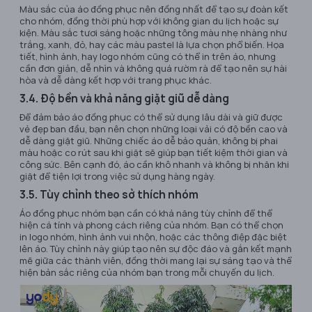
Màu sắc của áo đồng phục nên đồng nhất để tạo sự đoàn kết
cho nhóm, đồng thời phù hợp với không gian du lịch hoặc sự
kiện. Màu sắc tươi sáng hoặc những tông màu nhẹ nhàng như
trắng, xanh, đỏ, hay các màu pastel là lựa chọn phổ biến. Họa
tiết, hình ảnh, hay logo nhóm cũng có thể in trên áo, nhưng
cần đơn giản, dễ nhìn và không quá rườm rà để tạo nên sự hài
hòa và dễ dàng kết hợp với trang phục khác.
3.4. Độ bền và khả năng giặt giũ dễ dàng
Để đảm bảo áo đồng phục có thể sử dụng lâu dài và giữ được
vẻ đẹp ban đầu, bạn nên chọn những loại vải có độ bền cao và
dễ dàng giặt giũ. Những chiếc áo dễ bảo quản, không bị phai
màu hoặc co rút sau khi giặt sẽ giúp bạn tiết kiệm thời gian và
công sức. Bên cạnh đó, áo cần khô nhanh và không bị nhăn khi
giặt để tiện lợi trong việc sử dụng hàng ngày.
3.5. Tùy chỉnh theo sở thích nhóm
Áo đồng phục nhóm bạn cần có khả năng tùy chỉnh để thể
hiện cá tính và phong cách riêng của nhóm. Bạn có thể chọn
in logo nhóm, hình ảnh vui nhộn, hoặc các thông điệp đặc biệt
lên áo. Tùy chỉnh này giúp tạo nên sự độc đáo và gắn kết mạnh
mẽ giữa các thành viên, đồng thời mang lại sự sáng tạo và thể
hiện bản sắc riêng của nhóm bạn trong mỗi chuyến du lịch.