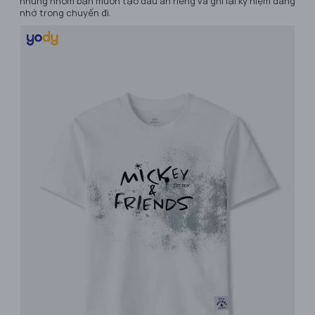
những nhóm bạn muốn tạo dấu ấn riêng và ghi lại kỷ niệm đáng
nhớ trong chuyến đi.