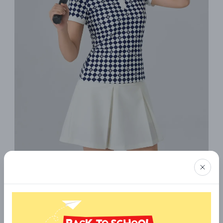
2.3. Áo khoác gió nhẹ, chống nắng
Áo khoác gió mỏng, chống nắng là một lựa chọn tuyệt vời cho
những nhóm bạn đi du lịch biển hoặc tham gia các hoạt động
ngoài trời. Áo khoác giúp bảo vệ làn da khỏi tác hại của ánh
nắng mặt trời và gió mạnh, đồng thời vẫn mang lại sự thoải
mái. Mẫu áo này có thể in các hình ảnh, họa tiết theo chủ đề