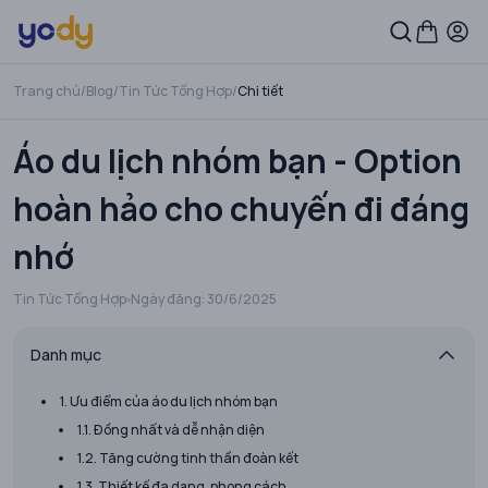
Trang chủ
/
Blog
/
Tin Tức Tổng Hợp
/
Chi tiết
Áo du lịch nhóm bạn - Option
hoàn hảo cho chuyến đi đáng
nhớ
Tin Tức Tổng Hợp
Ngày đăng:
30/6/2025
Danh mục
1. Ưu điểm của áo du lịch nhóm bạn
1.1. Đồng nhất và dễ nhận diện
1.2. Tăng cường tinh thần đoàn kết
1.3. Thiết kế đa dạng, phong cách