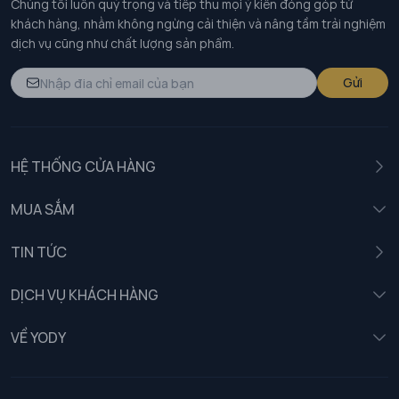
Chúng tôi luôn quý trọng và tiếp thu mọi ý kiến đóng góp từ
khách hàng, nhằm không ngừng cải thiện và nâng tầm trải nghiệm
dịch vụ cũng như chất lượng sản phẩm.
Gửi
HỆ THỐNG CỬA HÀNG
MUA SẮM
Nam
TIN TỨC
Nữ
DỊCH VỤ KHÁCH HÀNG
Trẻ em
Chính sách khách hàng thân thiết
VỀ YODY
Đồng phục
Chính sách đổi trả
Giới thiệu