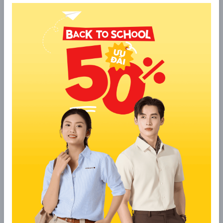
Áo chống nắng nữ che kín toàn bộ từ đầu tới thân
người.
3.2 Form áo Hoodie năng động
Nếu bạn đang tìm kiếm một
mẫu áo chống nắng đẹp
để đi dạo phố, tập thể dục buổi sáng, đi siêu thị hay
đi dã ngoại thì dáng Hoodie chính là lựa chọn số
một. Với thiết kế trẻ trung, hiện đại, chiếc
áo chống
nắng nữ
dáng Hoodie mang lại vẻ ngoài năng động.
Nó giống như một chiếc áo khoác thời trang sành
điệu của giới trẻ. Mẫu thiết kế này hoàn toàn xóa