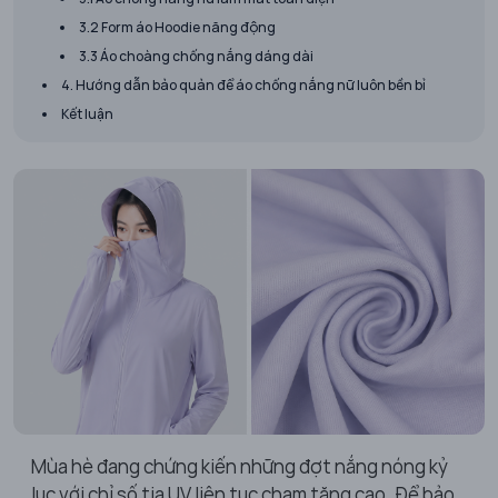
3.2 Form áo Hoodie năng động
3.3 Áo choàng chống nắng dáng dài
4. Hướng dẫn bảo quản để áo chống nắng nữ luôn bền bỉ
Kết luận
Mùa hè đang chứng kiến những đợt nắng nóng kỷ
lục với chỉ số tia UV liên tục chạm tăng cao. Để bảo