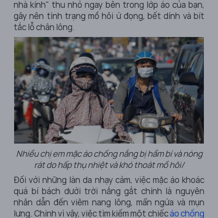
nhà kính" thu nhỏ ngay bên trong lớp áo của bạn,
gây nên tình trạng mồ hôi ứ đọng, bết dính và bít
tắc lỗ chân lông.
Nhiều chị em mặc áo chống nắng bị hầm bí và nóng
rát do hấp thụ nhiệt và khó thoát mồ hôi/
Đối với những làn da nhạy cảm, việc mặc áo khoác
quá bí bách dưới trời nắng gắt chính là nguyên
nhân dẫn đến viêm nang lông, mẩn ngứa và mụn
lưng. Chính vì vậy, việc tìm kiếm một chiếc
áo chống