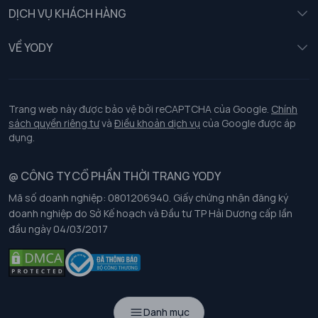
Nữ
DỊCH VỤ KHÁCH HÀNG
Trẻ em
Chính sách khách hàng thân thiết
VỀ YODY
Đồng phục
Chính sách đổi trả
Giới thiệu
Chính sách bảo vệ dữ liệu cá nhân
Tuyển dụng
Trang web này được bảo vệ bởi reCAPTCHA của Google.
Chính
sách quyền riêng tư
và
Điều khoản dịch vụ
của Google được áp
Chính sách thanh toán, giao nhận
dụng.
Chính sách chất lượng và an toàn sức khoẻ nghề nghiệp
@ CÔNG TY CỔ PHẦN THỜI TRANG YODY
Mã số doanh nghiệp: 0801206940. Giấy chứng nhận đăng ký
Chính sách đơn đồng phục
doanh nghiệp do Sở Kế hoạch và Đầu tư TP Hải Dương cấp lần
đầu ngày 04/03/2017
Hướng dẫn chọn kích thước
Danh mục