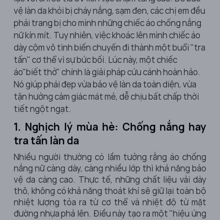
vệ làn da khỏi bị cháy nắng, sạm đen, các chị em đều
phải trang bị cho mình những chiếc
áo chống nắng
nữ
kín mít. Tuy nhiên, việc khoác lên mình chiếc áo
dày cộm vô tình biến chuyến đi thành một buổi "tra
tấn" cơ thể vì sự bức bối. Lúc này, một chiếc
áo
"biết thở" chính là giải pháp cứu cánh hoàn hảo.
Nó giúp phái đẹp vừa bảo vệ làn da toàn diện, vừa
tận hưởng cảm giác mát mẻ, dễ chịu bất chấp thời
tiết ngột ngạt.
1. Nghịch lý mùa hè: Chống nắng hay
tra tấn làn da
Nhiều người thường có lầm tưởng rằng áo chống
nắng nữ càng dày, càng nhiều lớp thì khả năng bảo
vệ da càng cao. Thực tế, những chất liệu vải dày
thô, không có khả năng thoát khí sẽ giữ lại toàn bộ
nhiệt lượng tỏa ra từ cơ thể và nhiệt độ từ mặt
đường nhựa phả lên. Điều này tạo ra một "hiệu ứng