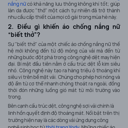
nắng nữ
có khả năng lưu thông không khí tốt; giúp
làn da được "thở" một cách tự nhiên đã trở thành
nhu cầu cấp thiết của mọi cô gái trong mùa hè này.
2. Điều gì khiến áo chống nắng nữ
“biết thở”?
Sự "biết thở" của một chiếc
áo chống nắng nữ
thế
hệ mới không đến từ độ mỏng của vải mà đến từ
những bước đột phá trong công nghệ dệt may hiện
đại. Bí mật đầu tiên nằm ở cấu trúc dệt lỗ kim siêu
nhỏ. Công nghệ này tạo ra hàng triệu ô thoáng khí
siêu vi trên bề mặt vải. Chúng cho phép hơi nóng và
độ ẩm từ cơ thể nhanh chóng thoát ra ngoài, đồng
thời đón những luồng gió mát từ môi trường vào
trong.
Bên cạnh cấu trúc dệt, công nghệ sợi vải chính là
linh hồn quyết định độ thoáng mát. Nổi bật trên thị
trường hiện nay là các dòng vải ứng dụng công
nghệ sinh học từ
thời trang Yody
. Những chiếc áo