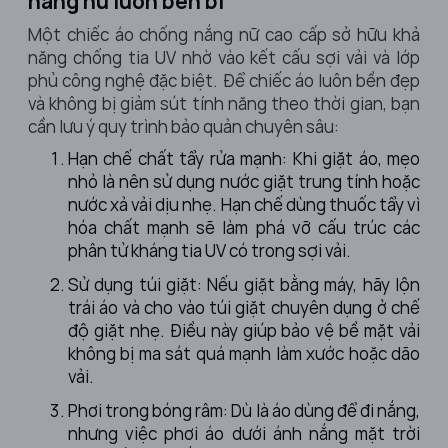
nắng nữ luôn bền bỉ
Một chiếc
áo chống nắng nữ
cao cấp sở hữu khả
năng chống tia UV nhờ vào kết cấu sợi vải và lớp
phủ công nghệ đặc biệt. Để chiếc áo luôn bền đẹp
và không bị giảm sút tính năng theo thời gian, bạn
cần lưu ý quy trình bảo quản chuyên sâu:
Hạn chế chất tẩy rửa mạnh: Khi giặt áo, mẹo
nhỏ là nên sử dụng nước giặt trung tính hoặc
nước xả vải dịu nhẹ. Hạn chế dùng thuốc tẩy vì
hóa chất mạnh sẽ làm phá vỡ cấu trúc các
phân tử kháng tia UV có trong sợi vải.
Sử dụng túi giặt: Nếu giặt bằng máy, hãy lộn
trái áo và cho vào túi giặt chuyên dụng ở chế
độ giặt nhẹ. Điều này giúp bảo vệ bề mặt vải
không bị ma sát quá mạnh làm xước hoặc dão
vải.
Phơi trong bóng râm: Dù là áo dùng để đi nắng,
nhưng việc phơi áo dưới ánh nắng mặt trời