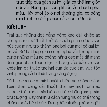
trực tiếp quá gắt sau khi giặt có thể làm giòn
sợi vải. Nắng gắt cũng khiến áo nhanh phai
màu. Hãy phơi áo ở nơi thoáng gió, có bóng
râm tự nhiên để giữ màu sắc luôn tươi mới.
Kết luận
Trải qua những đợt nắng nóng kéo dài, chiếc áo
chống nắng nữ "biết thở" đã chứng minh được sức
hút của mình, trở thành bảo bối của mọi cô gái khi
hè về. Sự kết hợp giữa công nghệ vải thông minh
cùng những mẫu áo chống nắng đẹp mắt đã mang
đến giải pháp toàn diện. Chúng vừa bảo vệ sức
khỏe làn da trước tác hại của tia cực tím, vừa tôn
vinh phong cách thời trang năng động.
Dù bạn chọn cho mình một chiếc áo chống nắng
toàn thân dáng dài thướt tha hay một form áo
Hoodie trẻ trung, hãy luôn ưu tiên những sản phẩm
chất lượng. Đây chính là cách nâng niu cơ thể trong
những ngày hè oi bức. Đừng để cái nắng nóng ngột