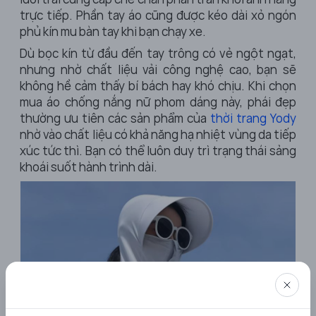
trực tiếp. Phần tay áo cũng được kéo dài xỏ ngón
phủ kín mu bàn tay khi bạn chạy xe.
Dù bọc kín từ đầu đến tay trông có vẻ ngột ngạt,
nhưng nhờ chất liệu vải công nghệ cao, bạn sẽ
không hề cảm thấy bí bách hay khó chịu. Khi chọn
mua
áo chống nắng nữ
phom dáng này, phái đẹp
thường ưu tiên các sản phẩm của
thời trang Yody
nhờ vào chất liệu có khả năng hạ nhiệt vùng da tiếp
xúc tức thì. Bạn có thể luôn duy trì trạng thái sảng
khoái suốt hành trình dài.