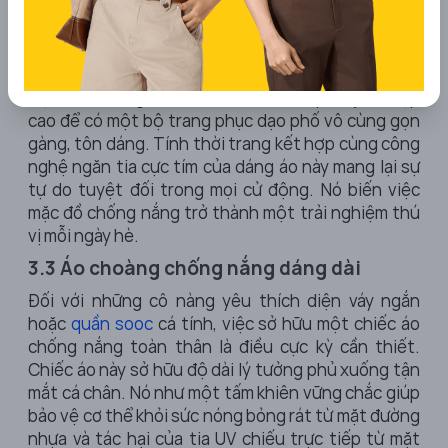
tan định kiến về những bộ đồ chống nắng "ninja"
luộm thuộm, rườm rà trước đây.
Đặc biệt, form áo Hoodie rất dễ phối đồ. Bạn có thể
mặc nó bên ngoài áo thun basic và
quần jean
cạp
cao để có một bộ trang phục dạo phố vô cùng gọn
gàng, tôn dáng. Tính thời trang kết hợp cùng công
nghệ ngăn tia cực tím của dáng áo này mang lại sự
tự do tuyệt đối trong mọi cử động. Nó biến việc
mặc đồ chống nắng trở thành một trải nghiệm thú
vị mỗi ngày hè.
3.3 Áo choàng chống nắng dáng dài
Đối với những cô nàng yêu thích diện váy ngắn
hoặc
quần sooc
cá tính, việc sở hữu một chiếc
áo
chống nắng toàn thân
là điều cực kỳ cần thiết.
Chiếc áo này sở hữu độ dài lý tưởng phủ xuống tận
mắt cá chân. Nó như một tấm khiên vững chắc giúp
bảo vệ cơ thể khỏi sức nóng bỏng rát từ mặt đường
nhựa và tác hại của tia UV chiếu trực tiếp từ mặt