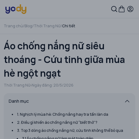
Trang chủ
/
Blog
/
Thời Trang Nữ
/
Chi tiết
Áo chống nắng nữ siêu
thoáng - Cứu tinh giữa mùa
hè ngột ngạt
Thời Trang Nữ
Ngày đăng:
20/5/2026
Danh mục
1. Nghịch lý mùa hè: Chống nắng hay tra tấn làn da
2. Điều gì khiến áo chống nắng nữ “biết thở”?
3. Top 3 dòng áo chống nắng nữ, cứu tinh không thể bỏ qua
3.1 Áo chống nắng nữ làm mát toàn diện