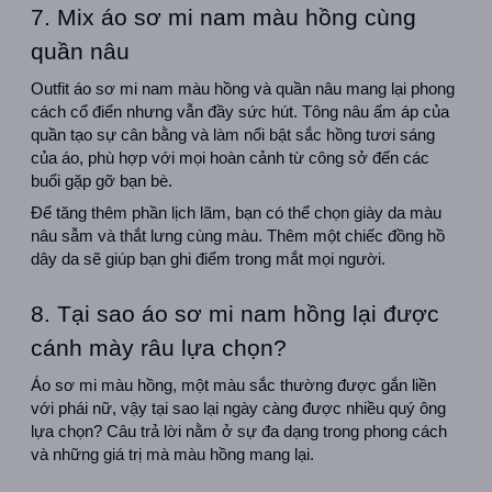
7. Mix áo sơ mi nam màu hồng cùng 
quần nâu
Outfit áo sơ mi nam màu hồng và quần nâu mang lại phong 
cách cổ điển nhưng vẫn đầy sức hút. Tông nâu ấm áp của 
quần tạo sự cân bằng và làm nổi bật sắc hồng tươi sáng 
của áo, phù hợp với mọi hoàn cảnh từ công sở đến các 
buổi gặp gỡ bạn bè.
Để tăng thêm phần lịch lãm, bạn có thể chọn giày da màu 
nâu sẫm và thắt lưng cùng màu. Thêm một chiếc đồng hồ 
dây da sẽ giúp bạn ghi điểm trong mắt mọi người.
8. Tại sao áo sơ mi nam hồng lại được 
cánh mày râu lựa chọn?
Áo sơ mi màu hồng, một màu sắc thường được gắn liền 
với phái nữ, vậy tại sao lại ngày càng được nhiều quý ông 
lựa chọn? Câu trả lời nằm ở sự đa dạng trong phong cách 
và những giá trị mà màu hồng mang lại.