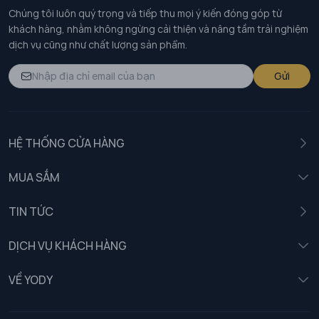
Chúng tôi luôn quý trọng và tiếp thu mọi ý kiến đóng góp từ
khách hàng, nhằm không ngừng cải thiện và nâng tầm trải nghiệm
dịch vụ cũng như chất lượng sản phẩm.
Gửi
HỆ THỐNG CỬA HÀNG
MUA SẮM
Nam
TIN TỨC
Nữ
DỊCH VỤ KHÁCH HÀNG
Trẻ em
Chính sách khách hàng thân thiết
VỀ YODY
Đồng phục
Chính sách đổi trả
Giới thiệu