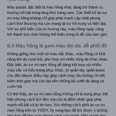
Màu pastel, đặc biệt là màu hồng nhạt, đang trở thành xu 
hướng nổi bật trong làng thời trang nam. Các thiết kế áo sơ 
mi màu hồng không chỉ giúp phái mạnh cập nhật phong 
cách thời thượng mà còn mang lại sự trẻ trung và hiện đại. 
Với sự phổ biến của xu hướng này, màu hồng ngày càng 
trở thành lựa chọn không thể thiếu trong tủ đồ của nam giới.
8.4 Màu hồng là gam màu tôn da, dễ phối đồ
Không giống như một số màu sắc khác, màu hồng có khả 
năng tôn da vượt trội, phù hợp với nhiều tông da khác nhau. 
Đặc biệt, áo sơ mi nam hồng dễ dàng kết hợp với nhiều 
màu sắc và kiểu trang phục khác, từ quần tây, quần jeans 
cho đến blazer. Điều này giúp cánh mày râu không chỉ tiết 
kiệm thời gian mà còn tạo nên những bộ outfit đa dạng và 
cuốn hút.
Có thể thấy, áo sơ mi nam hồng không chỉ là trang phục thể 
hiện phong cách lịch lãm mà còn là điểm nhấn giúp phái 
mạnh nổi bật và tự tin hơn. Với những cách phối áo sơ mi 
nam hồng trên từ YODY, hy vọng bạn đã tìm được ý tưởng 
phù hợp để làm mới phong cách của mình. Hãy mạnh dạn 