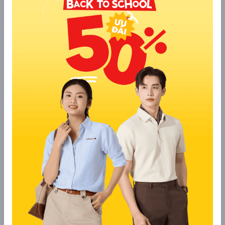
Hoàn thiện trang phục bằng đôi giày oxford đen bóng hoặc 
giày lười da, cùng với một chiếc đồng hồ cổ điển để tăng 
thêm phần lịch lãm và phong cách cho các buổi tiệc hay sự 
kiện quan trọng.
5. Phối áo sơ mi nam hồng và quần 
cùng tone-sur-tone
Sự kết hợp giữa áo sơ mi nam hồng và quần cùng tông tạo 
nên một outfit ton-sur-ton đầy ấn tượng và phá cách. Để 
tránh sự nhàm chán, bạn nên chọn các sắc độ hồng khác 
nhau, ví dụ áo hồng nhạt phối cùng quần hồng đậm.