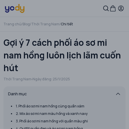
Trang chủ
/
Blog
/
Thời Trang Nam
/
Chi tiết
Gợi ý 7 cách phối áo sơ mi
nam hồng luôn lịch lãm cuốn
hút
Thời Trang Nam
Ngày đăng:
25/1/2025
Danh mục
1. Phối áo sơ mi nam hồng cùng quần xám
2. Mix áo sơ mi nam màu hồng và xanh navy
3. Phối áo sơ mi nam hồng với quần màu ghi
4. Outfit quần đen và áo sơ mi nam hồng