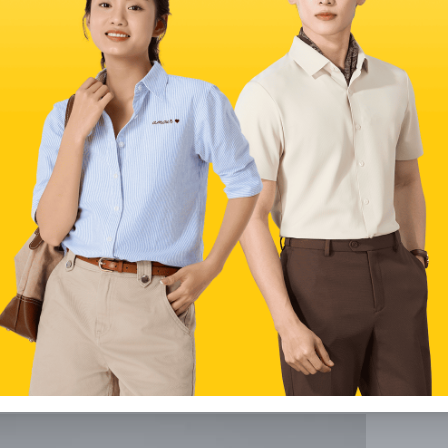
hoặc đồng hồ để hoàn thiện outfit, sẵn sàng cho những buổi 
tân
ạn nổi bật hơn trong dịp Tết. Chọn một chiếc áo dài với họa 
hoặc xanh navy để thể hiện sự trang trọng.
 hợp thêm giày lười hoặc giày tây để tạo nên diện mạo hoàn 
ăm họ hàng mà còn giúp bạn ghi điểm trong mắt mọi người 
 lãm
ự thanh lịch khi chơi Tết. Một chiếc blazer màu trung tính như 
uần tây sẽ mang lại vẻ ngoài chững chạc và tinh tế.