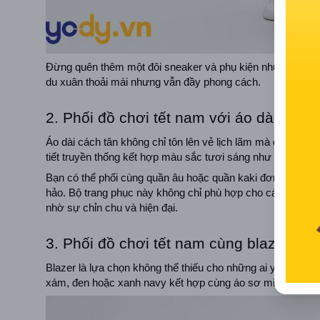
Đừng quên thêm một đôi sneaker và phụ kiện như kính râm 
du xuân thoải mái nhưng vẫn đầy phong cách.
2. Phối đồ chơi tết nam với áo dài cách 
Áo dài cách tân không chỉ tôn lên vẻ lịch lãm mà còn giúp b
tiết truyền thống kết hợp màu sắc tươi sáng như đỏ, vàng 
Bạn có thể phối cùng quần âu hoặc quần kaki đơn giản, kết
hảo. Bộ trang phục này không chỉ phù hợp cho các buổi th
nhờ sự chỉn chu và hiện đại.
3. Phối đồ chơi tết nam cùng blazer lịch
Blazer là lựa chọn không thể thiếu cho những ai yêu thích s
xám, đen hoặc xanh navy kết hợp cùng áo sơ mi trắng và q