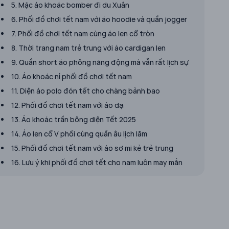
5. Mặc áo khoác bomber đi du Xuân
6. Phối đồ chơi tết nam với áo hoodie và quần jogger
7. Phối đồ chơi tết nam cùng áo len cổ tròn
8. Thời trang nam trẻ trung với áo cardigan len
9. Quần short áo phông năng động mà vẫn rất lịch sự
10. Áo khoác nỉ phối đồ chơi tết nam
11. Diện áo polo đón tết cho chàng bảnh bao
12. Phối đồ chơi tết nam với áo dạ
13. Áo khoác trần bông diện Tết 2025
14. Áo len cổ V phối cùng quần âu lịch lãm
15. Phối đồ chơi tết nam với áo sơ mi kẻ trẻ trung
16. Lưu ý khi phối đồ chơi tết cho nam luôn may mắn