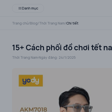
Danh mục
Trang chủ
/
Blog
/
Thời Trang Nam
/
Chi tiết
15+ Cách phối đồ chơi tết n
Thời Trang Nam
Ngày đăng:
24/1/2025