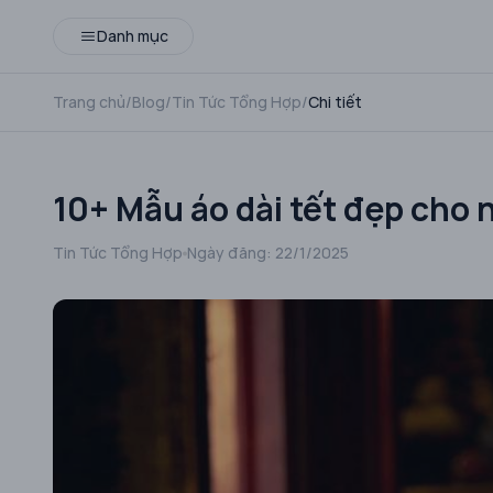
Danh mục
Trang chủ
/
Blog
/
Tin Tức Tổng Hợp
/
Chi tiết
10+ Mẫu áo dài tết đẹp cho
Tin Tức Tổng Hợp
Ngày đăng:
22/1/2025