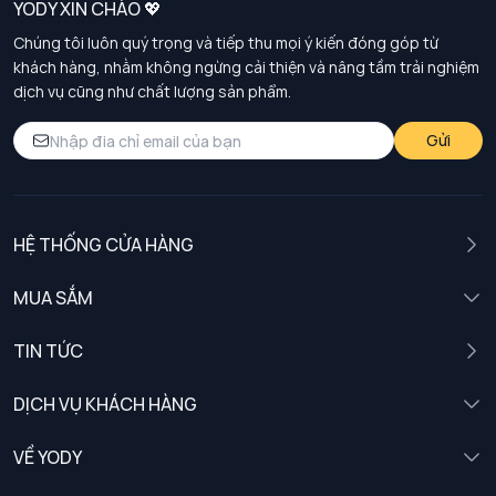
YODY XIN CHÀO 💖
Chúng tôi luôn quý trọng và tiếp thu mọi ý kiến đóng góp từ
khách hàng, nhằm không ngừng cải thiện và nâng tầm trải nghiệm
dịch vụ cũng như chất lượng sản phẩm.
Gửi
HỆ THỐNG CỬA HÀNG
MUA SẮM
Nam
TIN TỨC
Nữ
DỊCH VỤ KHÁCH HÀNG
Trẻ em
Chính sách khách hàng thân thiết
VỀ YODY
Đồng phục
Chính sách đổi trả
Giới thiệu