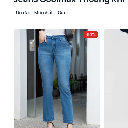
Ưu đãi
Mới nhất
Giá
-
50
%