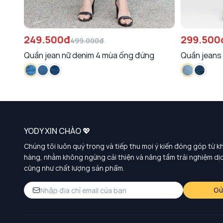
249.500đ
299.500
499.000đ
Quần jean nữ denim 4 mùa ống đứng
YODY XIN CHÀO 💖
Chúng tôi luôn quý trọng và tiếp thu mọi ý kiến đóng góp từ k
hàng, nhằm không ngừng cải thiện và nâng tầm trải nghiệm dị
cũng như chất lượng sản phẩm.
Gử