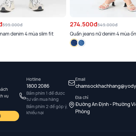
đ
274.500đ
599.000đ
549.000đ
Quần jeans nam denim 4 mùa slim fit
Quần jeans nữ denim 4 mùa ố
Hotline
Email
1800 2086
chamsockhachhang@yody
hách
Bấm phím 1 để được
ch vụ
Địa chỉ
tư vấn mua hàng
Đường An Định - Phường Vi
Bấm phím 2 để góp ý,
Phòng
khiếu nại
i