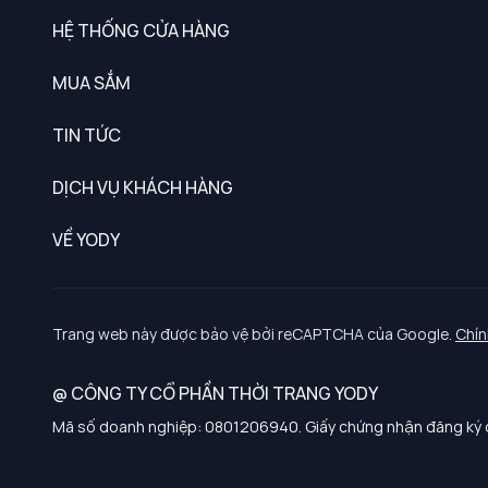
HỆ THỐNG CỬA HÀNG
MUA SẮM
Nam
TIN TỨC
Nữ
DỊCH VỤ KHÁCH HÀNG
Trẻ em
Chính sách khách hàng thân thiết
VỀ YODY
Đồng phục
Chính sách đổi trả
Giới thiệu
Chính sách bảo vệ dữ liệu cá nhân
Tuyển dụng
Trang web này được bảo vệ bởi reCAPTCHA của Google.
Chín
Chính sách thanh toán, giao nhận
@ CÔNG TY CỔ PHẦN THỜI TRANG YODY
Chính sách chất lượng và an toàn sức khoẻ nghề nghiệp
Mã số doanh nghiệp: 0801206940. Giấy chứng nhận đăng ký d
Chính sách đơn đồng phục