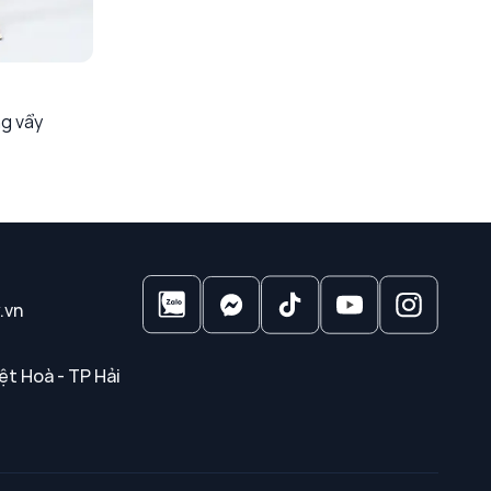
ng vẩy
.vn
ệt Hoà - TP Hải