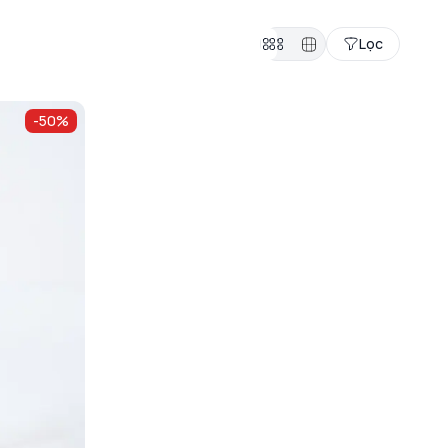
Lọc
-
50
%