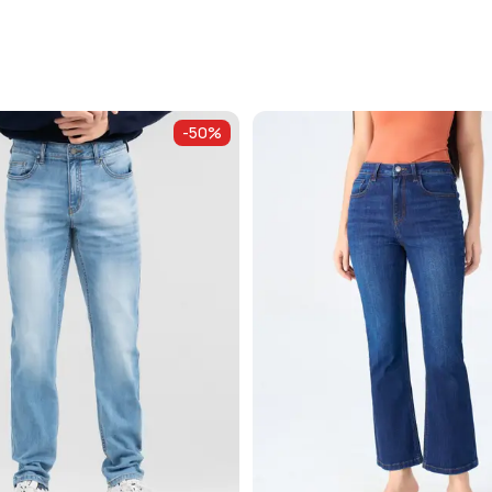
-
50
%