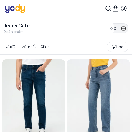
Jeans Cafe
2
sản phẩm
Lọc
Ưu đãi
Mới nhất
Giá