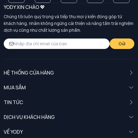
YODY XIN CHÀO 💖
Chúng tôi luôn quý trọng và tiếp thu mọi ý kiến đóng góp từ
khách hàng, nhằm không ngừng cải thiện và nâng tầm trải nghiệm
dịch vụ cũng như chất lượng sản phẩm.
Gửi
HỆ THỐNG CỬA HÀNG
MUA SẮM
Nam
TIN TỨC
Nữ
DỊCH VỤ KHÁCH HÀNG
Trẻ em
Chính sách khách hàng thân thiết
VỀ YODY