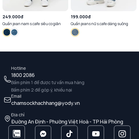
249.000đ
199.000đ
Quần jean nam s.cafe siêu co giãn
Quần jeans nữ s.cafe dáng suông
Hotline
1800 2086
Bấm phím 1 để được tư vấn mua hàng
Bấm phím 2 để góp ý, khiếu nại
Email
chamsockhachhang@yody.vn
Địa chỉ
Đường An Định - Phường Việt Hoà - TP Hải Phòng